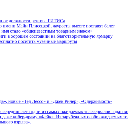
ен от должности ректора ГИТИСа
 имени Майи Плисецкой, лауреаты вместе поставят балет
о имя стало «общеизвестным товарным знаком»
ги в хорошем состоянии на благотворительную ярмарку
бесплатно посетить музейные маршруты
зда», новые «Тед Лессо» и «Джек Ричер», «Одержимость»
в середине лета одни из самых ожидаемых телесериалов года: 
 даже кибер-драму «Фейк». Из зарубежных особо ожидаемых тел
льшого взрыва».