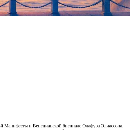
кой Манифесты и Венецианской биеннале Олафура Элиассона.