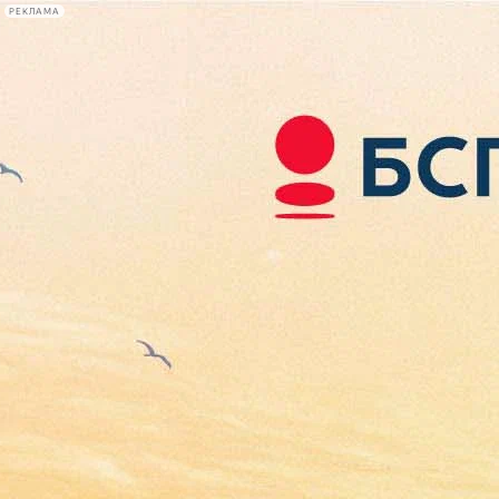
РЕКЛАМА
Афиша Plus
#телегид
Фонтанка.ру
Сегодня:
2026.08.06
13:57
Афиша Plus
кино
спектакли
выставки
концерты
лекции
книги
афиша плюс
новости
+