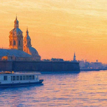
Каретный проезд ГМЗ «Петерг
25 октября 2014,
04:39
Версия для печати
Классический российский музей – ГМЗ «Петергоф» впервые пре
вообще давно не использовавшееся.
30 октября здесь будет представлен проект «Дворец. Перезагр
взгляд на работу классического музея. Фотовыставка уже совер
Напомним, что дворец Фредерика VIII является частью компле
Дании Фредерик со своей семьей – женой Мэри и четырьмя детьм
проделанной работы запечатлели датские фотографы Торбен Э
общественных зданий. К стилям рококо и ампира, ранее фигур
чрезвычайно притягательные.