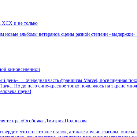
li XCX и не только
новые альбомы ветеранов сцены разной степени «выдержки» — Мад
рной киновселенной
ый день» — очередная часть франшизы Marvel, посвящённая пох
Паука. Но до него сине-красное трико появлялось на экране мно
еловека-паука!
теля театра «Особняк» Дмитрия Поднозова
дтвердит, что вот это «не стало», а также другие глаголы, опи