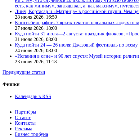
ни с тем, что случилось 20 июля. Потому что всю свою 
есть, как минимум, заглядывал, а, как максимум, путешест
Линч, Кортасар и «Матрица» в российской глуши. Чем ц
28 июля 2026,
16:59
Книги-биографии: 7 ярких текстов о реальных людях от
27 июля 2026,
18:00
Куда пойти 31 июля—2 августа: праздник флоксов, «Про
31 июля 2026,
08:00
Куда пойти 24 — 26 июля: Джазовый фестиваль по всему
24 июля 2026,
08:00
«Испания в огне» и 90 лет спустя: Музей истории религ
23 июля 2026,
11:18
Предыдущие статьи
Фишки
Календарь в RSS
Партнёры
О сайте
Контакты
Реклама
Бизнес-трибуна