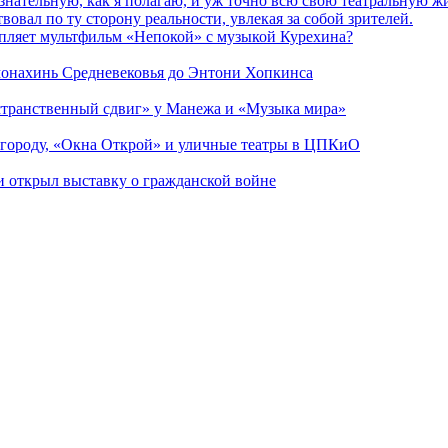
сознательную, как я полагаю, и уж точно всю свою театральную 
вовал по ту сторону реальности, увлекая за собой зрителей.
епляет мультфильм «Непокой» с музыкой Курехина?
 монахинь Средневековья до Энтони Хопкинса
странственный сдвиг» у Манежа и «Музыка мира»
 городу, «Окна Открой» и уличные театры в ЦПКиО
ии открыл выставку о гражданской войне