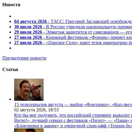
Новости
04 августа 2026
- ТАСС: Григорий Заславский освобожд
30 июля 2026
- В России учредили национальную премию
29 июля 2026
- Эрмитаж защитится от самозванцев — ег
27 июля 2026
- Книжный фестиваль «Фонарь» примет кни
27 июля 2026
- «Царское Село» зовет тезок императриц 
Предыдущие новости
Статьи
15 телесериалов августа — выбор «Фонтанки»: «Коп-зве
02 августа 2026,
18:53
Кто бы мог подумать, что российский стриминг вывалит 
Витю!», лучший сериал с фестиваля «Пилот» — «Паша» и
«Блондинки в законе» и очередной спин-офф «Теории бо