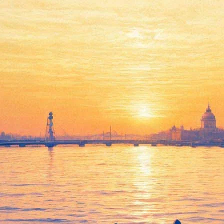
оф» превратится в галерею со
дставит экспозицию современного искусства, приспособив под 
узка». Он рассказывает о художественном оформлении и реставр
шила мировое турне, и, наконец, добралась до России.
кса Амалиенборг – официальной резиденции датской королевско
и. В 2004-2010-х гг. дворец XVIII века подвергся серьезной ре
скерод и Роберто Фортуна. В экспозиции представлены 24 фото
ировавшим в дворцовом пространстве, неожиданно прибавились 