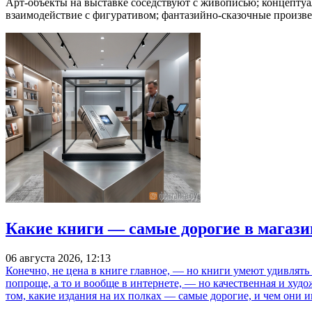
Арт-объекты на выставке соседствуют с живописью; концептуа
взаимодействие с фигуративом; фантазийно-сказочные произве
Какие книги — самые дорогие в магази
06 августа 2026, 12:13
Конечно, не цена в книге главное, — но книги умеют удивлять
попроще, а то и вообще в интернете, — но качественная и ху
том, какие издания на их полках — самые дорогие, и чем они и