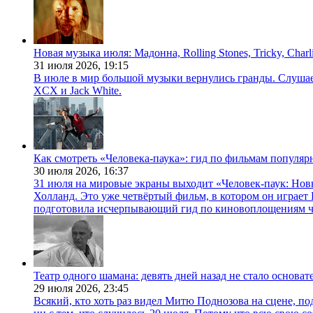
Новая музыка июля: Мадонна, Rolling Stones, Tricky, Char
31 июля 2026,
19:15
В июле в мир большой музыки вернулись гранды. Слушаем 
XCX и Jack White.
Как смотреть «Человека-паука»: гид по фильмам популя
30 июля 2026,
16:37
31 июля на мировые экраны выходит «Человек-паук: Нов
Холланд. Это уже четвёртый фильм, в котором он играет 
подготовила исчерпывающий гид по киновоплощениям ч
Театр одного шамана: девять дней назад не стало основа
29 июля 2026,
23:45
Всякий, кто хоть раз видел Митю Поднозова на сцене, по