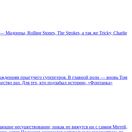
онны, Rolling Stones, The Strokes, а так же Tricky, Charlie
ождениям прыгучего супергероя. В главной роли — вновь Том
жество раз. Для тех, кто подзабыл историю, «Фонтанка»
сывающие несуществование, никак не вяжутся ни с самим Митей,