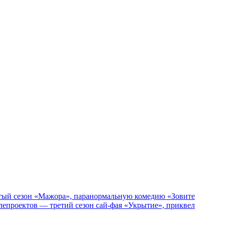
пятый сезон «Мажора», паранормальную комедию «Зовите
епроектов — третий сезон сай-фая «Укрытие», приквел