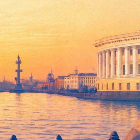
вриска
нее каретный проезд – помещение, не отреставрированное и
ации Дворца Фредерика VIII в Копенгагене и стимулирует новый
й семьи. И сейчас во дворце продолжает жить кронпринц
ставрации, затронувшей экстерьер и интерьер здания. Итог
графии, демонстрирующие новый подход к процессу реновации
произведения современного искусства – провокативные, но