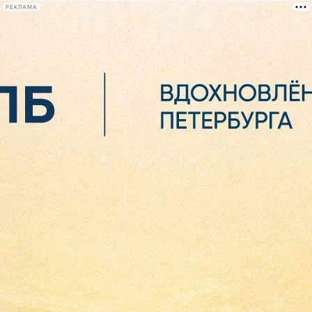
РЕКЛАМА
Афиша Plus
#телегид
Фонтанка.ру
Сегодня:
2026.08.06
11:05
Афиша Plus
кино
спектакли
выставки
концерты
лекции
книги
афиша плюс
новости
+