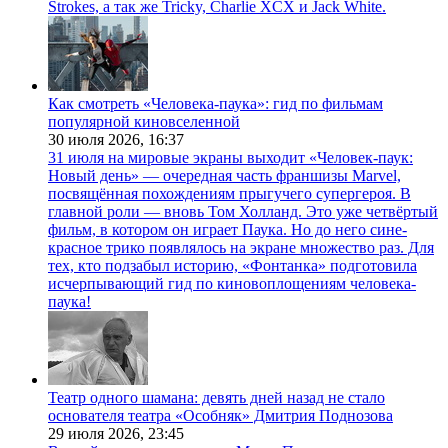
Strokes, а так же Tricky, Charlie XCX и Jack White.
Как смотреть «Человека-паука»: гид по фильмам
популярной киновселенной
30 июля 2026,
16:37
31 июля на мировые экраны выходит «Человек-паук:
Новый день» — очередная часть франшизы Marvel,
посвящённая похождениям прыгучего супергероя. В
главной роли — вновь Том Холланд. Это уже четвёртый
фильм, в котором он играет Паука. Но до него сине-
красное трико появлялось на экране множество раз. Для
тех, кто подзабыл историю, «Фонтанка» подготовила
исчерпывающий гид по киновоплощениям человека-
паука!
Театр одного шамана: девять дней назад не стало
основателя театра «Особняк» Дмитрия Поднозова
29 июля 2026,
23:45