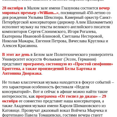
28 октября
в Малом зале имени Глазунова состоится
вечер
мировых премьер «William...»
, посвященный 450-летию со
дня рождения Уильяма Шекспира. Камерный оркестр Санкт-
Петербургской консерватории (дирижер Алим Шахмаметьев)
исполнит музыку на тексты великого английского писателя
композиторов Сергея Слонимского, Игоря Рогалева,
Екатерины Ивановой-Блиновой, Светланы Нестеровой,
Николая Мажары, Евгения Петрова, Вячеслава Круглика и
Алексея Красавина.
В этот же день
в Белом зале Политехнического университета
Университет искусств Фолькванг (Эссен, Германия)
представит
программу, состоящую из «Простой симфонии»
Бриттена, а также произведений Белы Бартока и
Антонина Дворжака
.
Не только классическая музыка находится в фокусе событий –
это характерная особенность фестиваля «Неделя
консерваторий». Вот и сейчас в афише можно найти такие
интересности, как
программа «От госпел до джаза»
–
29
октября
ее совместно представят наша консерватория, а
также Академия музыки имени Кароля Шимановского из
Катовице. Прозвучат джазовый вокал Войчеха Мырчека и
фортепиано Павела Томашевски, гостями вечера станут