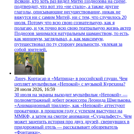
Всякий, кто хоть раз видел Митю Поднозова на сцене,
подтвердит, что вот это «не стало», а также другие
глаголы, описывающие несуществование, никак не
вяжутся ни с самим Митей, ни с тем, что случилось 20
июля. Потому что всю свою сознательную, как я
полагаю, и уж точно всю свою театральную жизнь актер
Поднозов занимался натуральным шаманством, то есть,
как минимум, заглядывал, а, как максимум,
путешествовал по ту сторону реальности, увлекая за
собой зрителей.
Линч, Кортасар и «Матрица» в российской глуши. Чем
цепляет мультфильм «Непокой» с музыкой Курехина?
28 июля 2026,
16:59
30 июля на экраны выходит мультфильм «Непокой» —
полнометражный дебют режиссера Леонида Шмелькова.
«Анимационный триллер», как «Непокой» аттестуют
прокатчики, в прошлом году с успехом выступил на
ММКФ, а затем на смотре анимации «Суздальфест». Чем
может зацепить история про двух друзей, свернувших в
придорожный отель — рассказывает обозреватель
«Фонтанки».