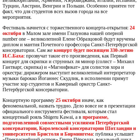
Великобритании, Армении, Азербайджана, Италии, Испании,
Турции, Австрии, Венгрии и Польши. Особенно приятен тот
факт, что для студентов всех вызов города на все
мероприятия.
Фестиваль начнется с торжественного концерта-открытия:
24
октября
в Малом зале имени Глазунова нашей оперной
number one – великолепной Елене Образцовой будут вручены
диплом и мантия Почетного профессора Санкт-Петербургской
консерватории. Сам же
концерт будет посвящен 330-летию
И.С.Баха
: прозвучат такие его произведения, как Первый
концерт для скрипки и струнных ля минор (солист – Михаил
Гантварг, скрипка) и «Магнификат» для солистов хора и
оркестра: дирижером выступит великолепный интерпретатор
музыки барокко Йоганнес Скудлик, в исполнении примут
участие хор студентов и Камерный оркестр Санкт-
Петербургской консерватории.
Концертную программу
25 октября
иначе, как
феноменальной, назвать трудно. Дело вовсе не в презентации
официального инструмента фестиваля, которым стал
концертный рояль Shigeru Kawai, а в
программе,
подготовленной совместными усилиями Петербургской
консерватории, Королевской консерватории Шотландии и
университетов Бристоля и Бирмингема
: публика услышит
«Прекраснейший остров» Генри Пёрселла, вокальный цикл