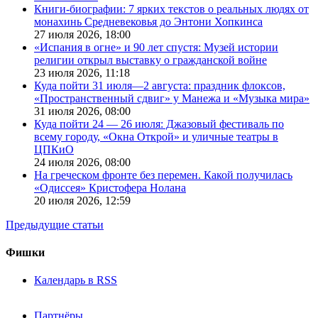
Книги-биографии: 7 ярких текстов о реальных людях от
монахинь Средневековья до Энтони Хопкинса
27 июля 2026,
18:00
«Испания в огне» и 90 лет спустя: Музей истории
религии открыл выставку о гражданской войне
23 июля 2026,
11:18
Куда пойти 31 июля—2 августа: праздник флоксов,
«Пространственный сдвиг» у Манежа и «Музыка мира»
31 июля 2026,
08:00
Куда пойти 24 — 26 июля: Джазовый фестиваль по
всему городу, «Окна Открой» и уличные театры в
ЦПКиО
24 июля 2026,
08:00
На греческом фронте без перемен. Какой получилась
«Одиссея» Кристофера Нолана
20 июля 2026,
12:59
Предыдущие статьи
Фишки
Календарь в RSS
Партнёры