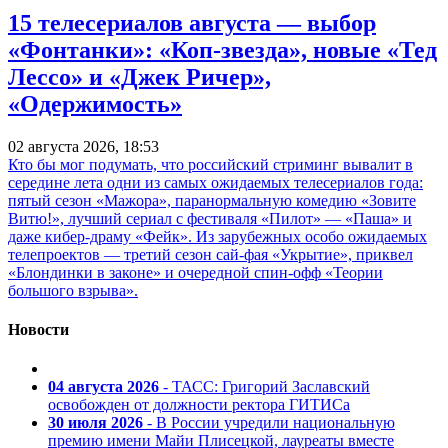
15 телесериалов августа — выбор
«Фонтанки»: «Коп-звезда», новые «Тед
Лессо» и «Джек Ричер»,
«Одержимость»
02 августа 2026, 18:53
Кто бы мог подумать, что российский стриминг вывалит в
середине лета одни из самых ожидаемых телесериалов года:
пятый сезон «Мажора», паранормальную комедию «Зовите
Витю!», лучший сериал с фестиваля «Пилот» — «Паша» и
даже кибер-драму «Фейк». Из зарубежных особо ожидаемых
телепроектов — третий сезон сай-фая «Укрытие», приквел
«Блондинки в законе» и очередной спин-офф «Теории
большого взрыва».
Новости
04 августа 2026
- ТАСС: Григорий Заславский
освобожден от должности ректора ГИТИСа
30 июля 2026
- В России учредили национальную
премию имени Майи Плисецкой, лауреаты вместе