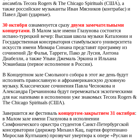
ансамбль Tecora Rogers & The Chicago Spirituals (США), а
также российские музыканты Иван Мясников (контрабас) и
Павел Драп (ударные).
30 октября
ознаменуется сразу
двумя замечательными
концертами
. В Малом зале имени Глазунова состоится
испано-турецкий вечер: Высшая школа музыки Каталонии и
Государственная консерватория стамбульского университета
искусств имени Мимара Синана представят программу из
сочинений Де Фалья, Тарреги, Пако де Лусия, Антона
Диабелли, а также Ульви Джемаль Эркина и Ильхана
Усманбаша (первое исполнение в России).
В Концертном зале Смольного собора в этот же день будут
исполнять православную и афроамериканскую духовную
музыку. Классические сочинения Павла Чеснокова и
Александра Гречанинова будут перемежаться экзотическими
для нас напевами в исполнении уже знакомых Tecora Rogers &
The Chicago Spirituals (США).
Завершится же фестиваль
концертом-закрытием 31 октября
:
в Малом зале имени Глазунова в исполнении
Симфонического оркестра студентов Санкт-Петербургской
консерватории (дирижер Михаил Кац, партия фортепиано
Мирослав Култышев) прозвучат увертюра к опере «Руслан и