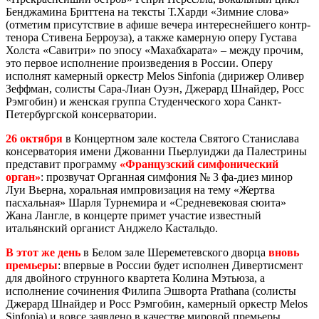
Бенджамина Бриттена на тексты Т.Харди «Зимние слова»
(отметим присутствие в афише вечера интереснейшего контр-
тенора Стивена Берроуза), а также камерную оперу Густава
Холста «Савитри» по эпосу «Махабхарата» – между прочим,
это первое исполнение произведения в России. Оперу
исполнят камерный оркестр Melos Sinfonia (дирижер Оливер
Зеффман, солисты Сара-Лиан Оуэн, Джерард Шнайдер, Росс
Рэмгобин) и женская группа Студенческого хора Санкт-
Петербургской консерватории.
26 октября
в Концертном зале костела Святого Станислава
консерватория имени Джованни Пьерлуиджи да Палестрины
представит программу
«Французский симфонический
орган»
: прозвучат Органная симфония № 3 фа-диез минор
Луи Вьерна, хоральная импровизация на тему «Жертва
пасхальная» Шарля Турнемира и «Средневековая сюита»
Жана Лангле, в концерте примет участие известный
итальянский органист Анджело Кастальдо.
В этот же день
в Белом зале Шереметевского дворца
вновь
премьеры
: впервые в России будет исполнен Дивертисмент
для двойного струнного квартета Колина Мэтьюза, а
исполнение сочинения Филипа Эшворта Prathana (солисты
Джерард Шнайдер и Росс Рэмгобин, камерный оркестр Melos
Sinfonia) и вовсе заявлено в качестве мировой премьеры.