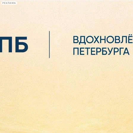
РЕКЛАМА
Афиша Plus
#телегид
Фонтанка.ру
Сегодня:
2026.08.06
08:16
Афиша Plus
кино
спектакли
выставки
концерты
лекции
книги
афиша плюс
новости
+