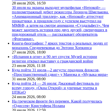
28 июля 2026,
16:59
30 июля на экраны выходит мультфильм «Непокой» —
полнометражный дебют режиссера Леонида Шмелькова.
«Анимационный триллер», как «Непокой» аттестуют
прокатчики, в прошлом году с успехом выступил на
ММКФ, а затем на смотре анимации «Суздальфест». Чем
может зацепить история про двух друзей, свернувших в
придорожный отель — рассказывает обозреватель
«Фонтанки».
Книги-биографии: 7 ярких текстов о реальных людях от
монахинь Средневековья до Энтони Хопкинса
27 июля 2026,
18:00
«Испания в огне» и 90 лет спустя: Музей истории
религии открыл выставку о гражданской войне
23 июля 2026,
11:18
Куда пойти 31 июля—2 августа: праздник флоксов,
«Пространственный сдвиг» у Манежа и «Музыка мира»
31 июля 2026,
08:00
Куда пойти 24 — 26 июля: Джазовый фестиваль по
всему городу, «Окна Открой» и уличные театры в
ЦПКиО
24 июля 2026,
08:00
На греческом фронте без перемен. Какой получилась
«Одиссея» Кристофера Нолана
20 июля 2026,
12:59