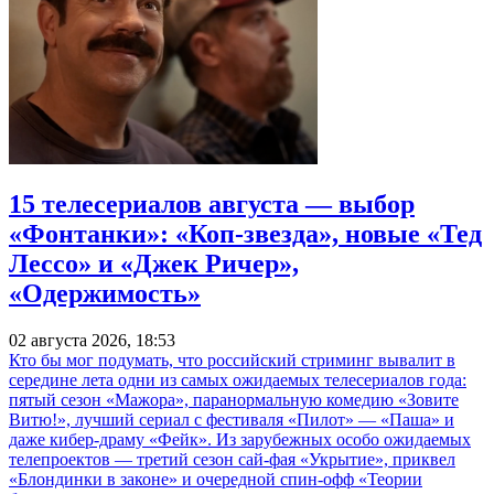
15 телесериалов августа — выбор
«Фонтанки»: «Коп-звезда», новые «Тед
Лессо» и «Джек Ричер»,
«Одержимость»
02 августа 2026, 18:53
Кто бы мог подумать, что российский стриминг вывалит в
середине лета одни из самых ожидаемых телесериалов года:
пятый сезон «Мажора», паранормальную комедию «Зовите
Витю!», лучший сериал с фестиваля «Пилот» — «Паша» и
даже кибер-драму «Фейк». Из зарубежных особо ожидаемых
телепроектов — третий сезон сай-фая «Укрытие», приквел
«Блондинки в законе» и очередной спин-офф «Теории