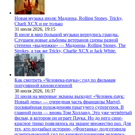
Новая музыка июля: Мадонна, Rolling Stones, Tricky,
Charli XCX и не только
31 июля 2026,
19:15
В июле в мир большой музыки вернулись гранды.
Слушаем новые альбомы ветеранов сцены разной
степени «выдержки» — Мадонны, Rolling Stones, The
Strokes, а так же Tricky, Charlie XCX и Jack White.
Как смотреть «Человека-паука»: гид по фильмам
популярной киновселенной
30 июля 2026,
16:37
31 июля на мировые экраны выходит «Человек-паук:
Новый день» — очередная часть франшизы Marvel,
посвящённая похождениям прыгучего супергероя. В
главной роли — вновь Том Холланд. Это уже четвёртый
фильм, в котором он играет Паука. Но до него сине-
красное трико появлялось на экране множество раз. Для
тех, кто подзабыл историю, «Фонтанка» подготовила
исчерпывающий гид по киновоплощениям человека-