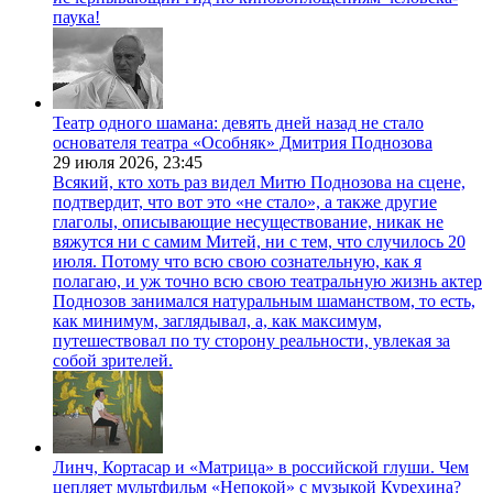
паука!
Театр одного шамана: девять дней назад не стало
основателя театра «Особняк» Дмитрия Поднозова
29 июля 2026,
23:45
Всякий, кто хоть раз видел Митю Поднозова на сцене,
подтвердит, что вот это «не стало», а также другие
глаголы, описывающие несуществование, никак не
вяжутся ни с самим Митей, ни с тем, что случилось 20
июля. Потому что всю свою сознательную, как я
полагаю, и уж точно всю свою театральную жизнь актер
Поднозов занимался натуральным шаманством, то есть,
как минимум, заглядывал, а, как максимум,
путешествовал по ту сторону реальности, увлекая за
собой зрителей.
Линч, Кортасар и «Матрица» в российской глуши. Чем
цепляет мультфильм «Непокой» с музыкой Курехина?