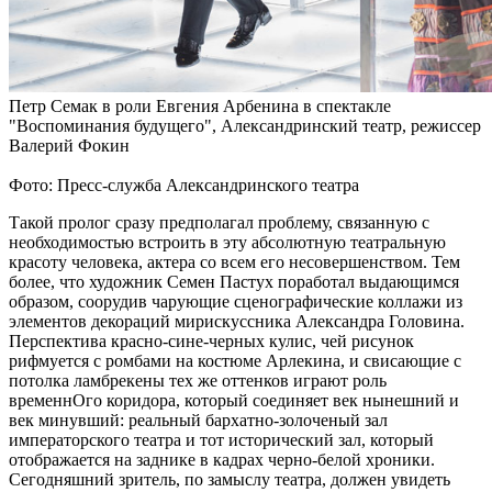
Петр Семак в роли Евгения Арбенина в спектакле
"Воспоминания будущего", Александринский театр, режиссер
Валерий Фокин
Фото: Пресс-служба Александринского театра
Такой пролог сразу предполагал проблему, связанную с
необходимостью встроить в эту абсолютную театральную
красоту человека, актера со всем его несовершенством. Тем
более, что художник Семен Пастух поработал выдающимся
образом, соорудив чарующие сценографические коллажи из
элементов декораций мирискуссника Александра Головина.
Перспектива красно-сине-черных кулис, чей рисунок
рифмуется с ромбами на костюме Арлекина, и свисающие с
потолка ламбрекены тех же оттенков играют роль
временнОго коридора, который соединяет век нынешний и
век минувший: реальный бархатно-золоченый зал
императорского театра и тот исторический зал, который
отображается на заднике в кадрах черно-белой хроники.
Сегодняшний зритель, по замыслу театра, должен увидеть