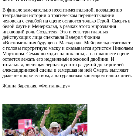
В финале замечательно несентиментальной, возвышенно
театральной истории о трагическом перешептывании
человека с судьбой на сцене остаются только Герой, Смерть в
белой бауте и Мейерхольд, в рамках этого мироздания
играющий роль Создателя. Это и есть три главных
действующих лица спектакля Валерия Фокина
«Воспоминания будущего. Маскарад». Мейерхольд стягивает
с головы портретную маску и оказывается артистом Николаем
Мартоном. Семак выходит на поклоны, а на планшете сцене
остается лежать его недвижный восковой двойник. И
тотальная, звенящая черная пустота раздетой до кирпичей
александринской сцены и замершая на ней Смерть выглядят
даже не пророчеством, а натуральным кошмаром наших дней.
Жанна Зарецкая, «Фонтанка.ру»