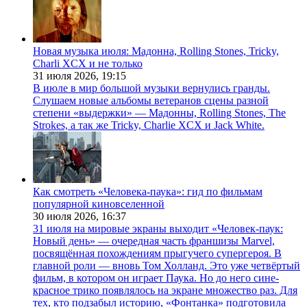
Новая музыка июля: Мадонна, Rolling Stones, Tricky,
Charli XCX и не только
31 июля 2026,
19:15
В июле в мир большой музыки вернулись гранды.
Слушаем новые альбомы ветеранов сцены разной
степени «выдержки» — Мадонны, Rolling Stones, The
Strokes, а так же Tricky, Charlie XCX и Jack White.
Как смотреть «Человека-паука»: гид по фильмам
популярной киновселенной
30 июля 2026,
16:37
31 июля на мировые экраны выходит «Человек-паук:
Новый день» — очередная часть франшизы Marvel,
посвящённая похождениям прыгучего супергероя. В
главной роли — вновь Том Холланд. Это уже четвёртый
фильм, в котором он играет Паука. Но до него сине-
красное трико появлялось на экране множество раз. Для
тех, кто подзабыл историю, «Фонтанка» подготовила