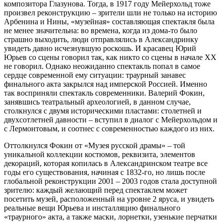
композитора Глазунова. Тогда, в 1917 году Мейерхольд тоже
произвел реконструкцию – зрители шли не только на историю
Арбенина и Нины, «музейная» составляющая спектакля была
не менее значительна: во времена, когда из дома-то было
страшно выходить, люди отправлялись в Александринку
увидеть давно исчезнувшую роскошь. И красавец Юрий
Юрьев со сцены говорил так, как никто со сцены в начале XX
не говорил. Однако неожиданно спектакль попал в самое
сердце современной ему ситуации: траурный занавес
финального акта закрылся над имперской Россией. Именно
так восприняли спектакль современники. Валерий Фокин,
занявшись театральный археологией, в данном случае,
столкнулся с двумя историческими пластами: столетней и
двухсотлетней давности – вступил в диалог с Мейерхольдом и
с Лермонтовым, и соотнес с современностью каждого из них.
Оттолкнулся Фокин от «Музея русской драмы» – той
уникальной коллекции костюмов, реквизита, элементов
декораций, которая копилась в Александринском театре все
годы его существования, начиная с 1832-го, но лишь после
глобальной реконструкции 2001 – 2003 годов стала доступной
зрителю: каждый желающий перед спектаклем может
посетить музей, расположенный на уровне 2 яруса, и увидеть
реальные вещи Юрьева и инсталляцию финального
«траурного» акта, а также маски, лорнетки, узенькие перчатки