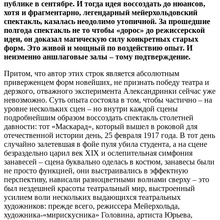
публике в сентябре. И тогда идея воссоздать до нюансов,
хотя и фрагментарно, легендарный мейерхольдовский
спектакль, казалась неодолимо утопичной. За прошедшие
полгода спектакль не то чтобы «дорос» до режиссерской
идеи, он доказал магическую силу конкретных старых
форм. Это живой и мощный по воздействию опыт. И
неизменно аншлаговые залы – тому подтверждение.
Притом, что автор этих строк является абсолютным
приверженцем форм новейших, не признать победу театра и
дерзкого, отважного эксперимента Александринки сейчас уже
невозможно. Суть опыта состояла в том, чтобы частично – на
уровне нескольких сцен – но внутри каждой сцены
подробнейшим образом воссоздать спектакль столетней
давности: тот «Маскарад», который вышел в роковой для
отечественной истории день, 25 февраля 1917 года. В тот день
случайно залетевшая в фойе пуля убила студента, а на сцене
безраздельно царил век XIX и ослепительная симфония
занавесей – сцена буквально оделась в костюм, занавесы были
не просто функцией, они выстраивались в эффектную
перспективу, нависали разноцветными волнами сверху – это
был нездешней красоты театральный мир, выстроенный
усилием воли нескольких выдающихся театральных
художников: прежде всего, режиссера Мейерхольда,
художника-«мирискусника» Головина, артиста Юрьева,