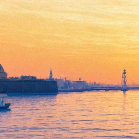
«Я, или Бог, или никто…»:
заметки на полях
«Маскарада» Фокина-