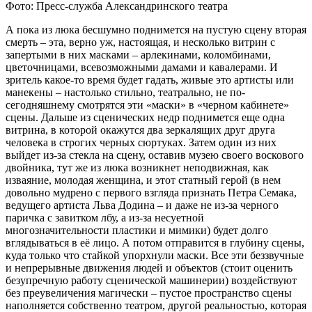
Фото: Пресс-служба Александринского театра
А пока из люка бесшумно поднимется на пустую сцену вторая
смерть – эта, верно уж, настоящая, и несколько витрин с
запертыми в них масками – арлекинами, коломбинами,
цветочницами, всевозможными дамами и кавалерами. И
зритель какое-то время будет гадать, живые это артисты или
манекены – настолько стильно, театрально, не по-
сегодняшнему смотрятся эти «маски» в «черном кабинете»
сцены. Дальше из сценических недр поднимется еще одна
витрина, в которой окажутся два зеркалящих друг друга
человека в строгих черных сюртуках. Затем один из них
выйдет из-за стекла на сцену, оставив музею своего воскового
двойника, тут же из люка возникнет неподвижная, как
изваяние, молодая женщина, и этот статный герой (в нем
довольно мудрено с первого взгляда признать Петра Семака,
ведущего артиста Льва Додина – и даже не из-за черного
паричка с завитком лбу, а из-за несуетной
многозначительности пластики и мимики) будет долго
вглядываться в её лицо. А потом отправится в глубину сцены,
куда только что стайкой упорхнули маски. Все эти беззвучные
и непрерывные движения людей и объектов (стоит оценить
безупречную работу сценической машинерии) воздействуют
без преувеличения магически – пустое пространство сцены
наполняется собственно театром, другой реальностью, которая