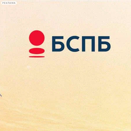
РЕКЛАМА
Афиша Plus
#телегид
Фонтанка.ру
Сегодня:
2026.08.07
12:56
Афиша Plus
кино
спектакли
выставки
концерты
лекции
книги
афиша плюс
новости
+