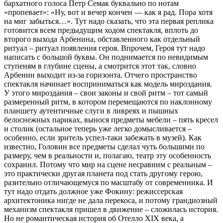
бархатного голоса Петр Семак буквально по нотам
«пропевает»: «Ну, вот и вечер кончен — как я рад. Пора хотя
на миг забыться…». Тут надо сказать, что эта первая реплика
готовится всем предыдущим ходом спектакля, вплоть до
второго выхода Арбенина, обставленного как отдельный
ритуал – ритуал появления героя. Впрочем, Героя тут надо
написать с большой буквы. Он поднимается по невидимым
ступеням в глубине сцены, а смотрится этот так, словно
Арбенин выходит из-за горизонта. Отчего пространство
спектакля начинает восприниматься как модель мироздания.
У этого мироздания – свои законы и свой ритм – тот самый
размеренный ритм, в котором перемещаются по наклонному
планшету аутентичные слуги в ливреях и пышных
белоснежных париках, вынося предметы мебели – пять кресел
и столик (остальное теперь уже легко домысливается –
особенно, если зритель успел-таки забежать в музей). Как
известно, Головин все предметы сделал чуть большими по
размеру, чем в реальности и, полагаю, театр эту особенность
сохранил. Потому что мир на сцене несравним с реальным –
это практически другая планета под стать другому герою,
разительно отличающемуся по масштабу от современника. И
тут надо отдать должное уже Фокину: режиссерская
архитектоника нигде не дала перекоса, и потому грандиозный
механизм спектакля пришел в движение – сложилась история.
Но не романтическая история об Отелло XIX века, а