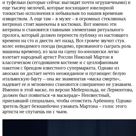
и туфельки (которые сейчас выглядят почти игрушечными) и
еще тысячу мелочей, которые восхищают ювелирной
тонкостью исполнения и небывалым по нашим временам
изяществом. А еще там – в музее – в огромных стеклянных
витринах стоят манекены в костюмах. Вот именно эти
витрины и становятся главными элементами ритуального
пролога, который должен перенести публику из настоящего
времени на сто и двести лет назад. Все громче звучит стук
колес невидимого поезда (видимо, призванного сыграть роль
машины времени), из зала на сцену по-юношески легко
взлетает народный артист России Николай Мартон в
классическом сегодняшнем костюме и с целлофановым
пакетом с брендом известного супермаркета. Однако из
авоськи он достает нечто неожиданное и пугающее: белую
итальянскую бауту – она же знаменитая «маска смерти»,
надевает ее и мгновенно становится совершенно не узнаваем.
Именно в этой маске, по версии Мейерхольда, не Лермонтова,
должен был появиться «в маскераде» Неизвестный,
приехавший специально, чтобы отомстить Арбенину. Однако
зритель будет безошибочно узнавать Мартона – голос этого
артиста не спутаешь ни с чьим.