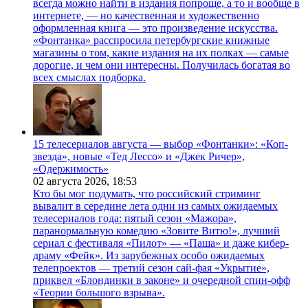
всегда можно найти в издания попроще, а то и вообще в
интернете, — но качественная и художественно
оформленная книга — это произведение искусства.
«Фонтанка» расспросила петербургские книжные
магазины о том, какие издания на их полках — самые
дорогие, и чем они интересны. Получилась богатая во
всех смыслах подборка.
15 телесериалов августа — выбор «Фонтанки»: «Коп-
звезда», новые «Тед Лессо» и «Джек Ричер»,
«Одержимость»
02 августа 2026,
18:53
Кто бы мог подумать, что российский стриминг
вывалит в середине лета одни из самых ожидаемых
телесериалов года: пятый сезон «Мажора»,
паранормальную комедию «Зовите Витю!», лучший
сериал с фестиваля «Пилот» — «Паша» и даже кибер-
драму «Фейк». Из зарубежных особо ожидаемых
телепроектов — третий сезон сай-фая «Укрытие»,
приквел «Блондинки в законе» и очередной спин-офф
«Теории большого взрыва».