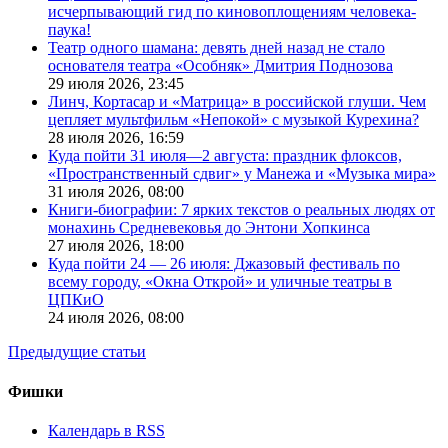
исчерпывающий гид по киновоплощениям человека-
паука!
Театр одного шамана: девять дней назад не стало
основателя театра «Особняк» Дмитрия Поднозова
29 июля 2026,
23:45
Линч, Кортасар и «Матрица» в российской глуши. Чем
цепляет мультфильм «Непокой» с музыкой Курехина?
28 июля 2026,
16:59
Куда пойти 31 июля—2 августа: праздник флоксов,
«Пространственный сдвиг» у Манежа и «Музыка мира»
31 июля 2026,
08:00
Книги-биографии: 7 ярких текстов о реальных людях от
монахинь Средневековья до Энтони Хопкинса
27 июля 2026,
18:00
Куда пойти 24 — 26 июля: Джазовый фестиваль по
всему городу, «Окна Открой» и уличные театры в
ЦПКиО
24 июля 2026,
08:00
Предыдущие статьи
Фишки
Календарь в RSS