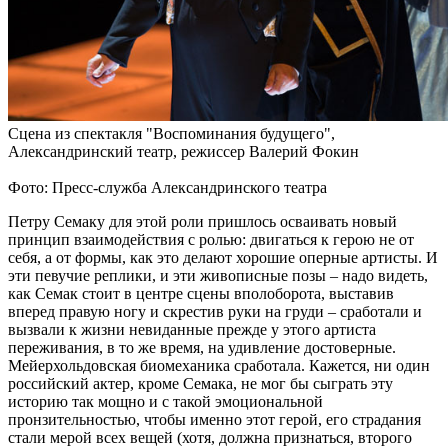
Сцена из спектакля "Воспоминания будущего",
Александринский театр, режиссер Валерий Фокин
Фото: Пресс-служба Александринского театра
Петру Семаку для этой роли пришлось осваивать новый
принцип взаимодействия c ролью: двигаться к герою не от
себя, а от формы, как это делают хорошие оперные артисты. И
эти певучие реплики, и эти живописные позы – надо видеть,
как Семак стоит в центре сцены вполоборота, выставив
вперед правую ногу и скрестив руки на груди – сработали и
вызвали к жизни невиданные прежде у этого артиста
переживания, в то же время, на удивление достоверные.
Мейерхольдовская биомеханика сработала. Кажется, ни один
российский актер, кроме Семака, не мог бы сыграть эту
историю так мощно и с такой эмоциональной
пронзительностью, чтобы именно этот герой, его страдания
стали мерой всех вещей (хотя, должна признаться, второго