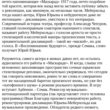
нечто напоминающее «Маскарад» 1917 года, нечто подобное
той красоте, которая век назад могла заставить публику забыть
о революции, как минимум, на несколько часов. Мейерхольд
тогда нашел актера, Юрия Юрьева и небудничную даже не
интонацию – декламацию, уместную в тех интерьерах.
Современный историк театра, профессор Александр Чепуров,
ставший полноправным соавтором нынешнего спектакля,
называет работу Мейерхольда с голосом артиста не просто
стилизацией классической манеры произнесения текста, а
орнаментальной декламацией – такой же «маской», но для
голоса. В «Воспоминаниях будущего», прежде Семака, слово
получает Юрий Юрьев.
Разумеется, самого актера в живых давно нет, но остались
аудиозаписи его работы в «Маскараде». И когда, слыша эти
мгновенно заполняющие пространство сочные юрьевские
стихотворные реплики, окончательно уверяешься, что сегодня
так говорить невозможно, ровно те же слова и совершенно
тот же насыщенный баритон произносит вновь, но уже без
«патефонного шума» в режиме реального времени. В игру
вступает Арбенин – Семак. Режиссер музыкально-
интонационной партитуры (так представляет этого человека
программка) Иван Благодер произвел невероятную работу,
реконструировав декламацию Юрьева-Мейерхольда как
музыкальное произведение. Обладатель редкого низкого,