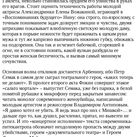
Гамлета, невольно становилась орудием его убийства в руках
его врагов. Стоит оценить техничность работы молодой
актрисы Александринки Елены Вожакиной, играющей в
«Воспоминаниях будущего» Нину: она строго, по-взрослому, с
точным пониманием задач дозирует эмоции и чувства, двумя
штрихами показывает влюбленную светскую молодую даму,
которая в порыве нежности будет прижимать к щекам руки
мужа и тут же капризно выпячивать нижнюю губку, обижаясь
на подозрения. Она так и исчезнет бабочкой, сгоревшей в
огне, не в состоянии понять, какой вулкан разбудила ее
простая женская беспечность, и вызвав самый минимум
сочувствия.
Основная волна откликов достанется Арбенину, ибо Петр
Семак в самом деле сыграл театрального героя, «каких теперь
не делают». В прологе второго акта Фокин совершит этакое
«сальто мортале» – выпустит Семака, уже без парика, в белой
помятой рубашке к микрофону перед закрытым занавесом:
читать монолог современного женоубийцы, написанный
молодым артистом и режиссером Владимиром Антиповым.
«Я давно хотел ее убить. Я ведь знал про них с Мишкой»… и
дальше про то, как душил, расчленял, прятал, но вывезти не
успел. И это «концертное исполнение» текста современника-
питекантропа обозначит неодолимую пропасть между двумя
убийствами, героем «документального театра» и Героем