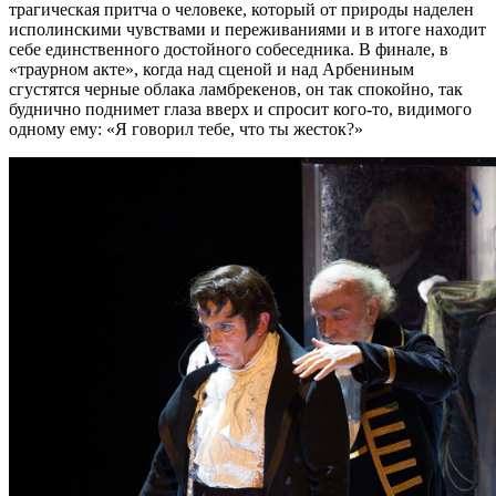
трагическая притча о человеке, который от природы наделен
исполинскими чувствами и переживаниями и в итоге находит
себе единственного достойного собеседника. В финале, в
«траурном акте», когда над сценой и над Арбениным
сгустятся черные облака ламбрекенов, он так спокойно, так
буднично поднимет глаза вверх и спросит кого-то, видимого
одному ему: «Я говорил тебе, что ты жесток?»