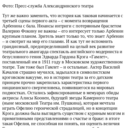
Фото: Пресс-служба Александринского театра
Тут же важно заменить, что история как таковая начинается с
третьей сцены первого акта – с момента возвращения
Арбенина с бала. Нюансы интриги с потерянным браслетом
Валерию Фокину не важны – его интересует только Арбенин
крупным планом. Зритель знает только то, что знает Арбенин
– и смотрит на мир его глазами. И как тут не вспомнить
грандиозный, предопределивший на целый век развитие
театрального авангарда спектакль английского модерниста и
безусловного гения Эдварда Гордона Крэга «Гамлет»,
поставленный им в 1911 году в Московском художественном
театре. Там тоже был Гамлет – и остальные. Актер Василий
Качалов страшно мучился, задыхался в символистском
крэговском вакууме, но в истории театра за его датским
принцем прочно закрепилась характеристика первого
ницшеанского сверхчеловека, появившегося на мировых
подмостках. Остались зафиксированные в мемуарах обиды
актрисы Алисы Коонен, будущей звезды Камерного театра
(ныне московский Театра им. Пушкина), которая мечтала
играть Офелию героической страдалицей, но в концепции
Крэга должна была выглядеть существом с куриным мозгом и
примитивными представлениями о счастье и браке: в итоге
такая Офелия, не способная ни понять, ни оценить величия