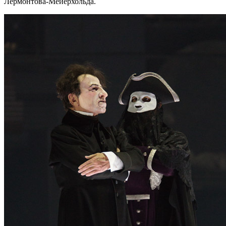
Лермонтова-Мейерхольда.