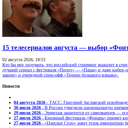
15 телесериалов августа — выбор «Фон
02 августа 2026, 18:53
Кто бы мог подумать, что российский стриминг вывалит в сер
лучший сериал с фестиваля «Пилот» — «Паша» и даже кибер-д
законе» и очередной спин-офф «Теории большого взрыва».
Новости
04 августа 2026
- ТАСС: Григорий Заславский освобожд
30 июля 2026
- В России учредили национальную премию
29 июля 2026
- Эрмитаж защитится от самозванцев — ег
27 июля 2026
- Книжный фестиваль «Фонарь» примет кни
27 июля 2026
- «Царское Село» зовет тезок императриц 