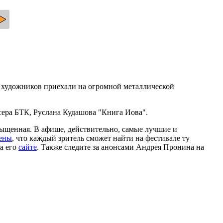
х художников приехали на огромной металлической
сера БТК, Руслана Кудашова "Книга Иова".
сыщенная. В афише, действительно, самые лучшие и
ены
, что каждый зритель сможет найти на фестивале ту
на его
сайте
. Также следите за анонсами Андрея Пронина на