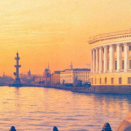
х кукол "БТК-фест"