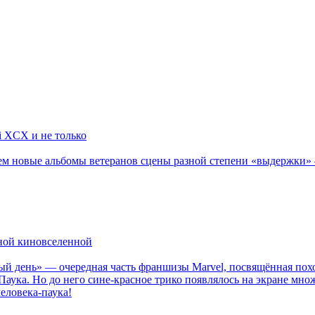
li XCX и не только
новые альбомы ветеранов сцены разной степени «выдержки» — Мад
рной киновселенной
ый день» — очередная часть франшизы Marvel, посвящённая пох
Паука. Но до него сине-красное трико появлялось на экране мно
еловека-паука!