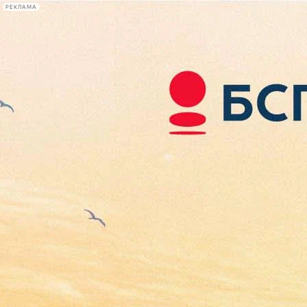
РЕКЛАМА
Афиша Plus
#телегид
Фонтанка.ру
Сегодня:
2026.08.06
03:39
Афиша Plus
кино
спектакли
выставки
концерты
лекции
книги
афиша плюс
новости
+