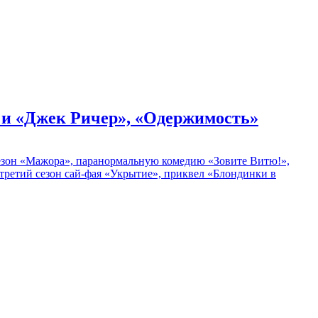
» и «Джек Ричер», «Одержимость»
 сезон «Мажора», паранормальную комедию «Зовите Витю!»,
ретий сезон сай-фая «Укрытие», приквел «Блондинки в