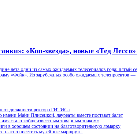
танки»: «Коп-звезда», новые «Тед Лессо
едине лета одни из самых ожидаемых телесериалов года: пятый
раму «Фейк». Из зарубежных особо ожидаемых телепроектов — т
ен от должности ректора ГИТИСа
 имени Майи Плисецкой, лауреаты вместе поставят балет
о имя стало «общеизвестным товарным знаком»
ги в хорошем состоянии на благотворительную ярмарку
бесплатно посетить музейные маршруты