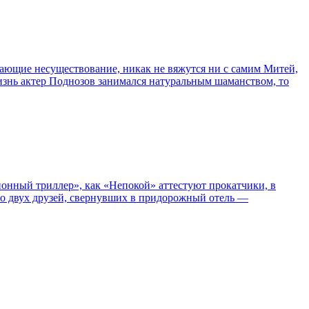
сывающие несуществование, никак не вяжутся ни с самим Митей,
жизнь актер Поднозов занимался натуральным шаманством, то
нный триллер», как «Непокой» аттестуют прокатчики, в
ро двух друзей, свернувших в придорожный отель —