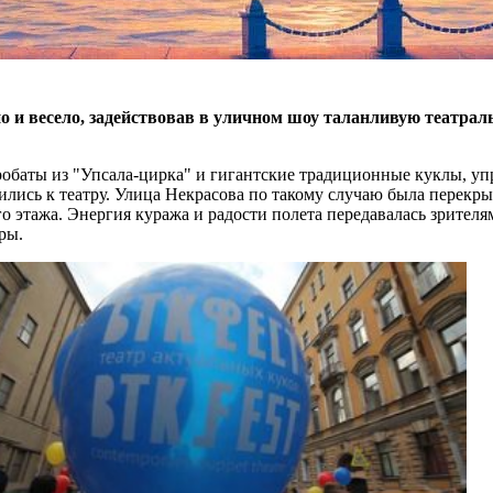
и весело, задействовав в уличном шоу таланливую театраль
обаты из "Упсала-цирка" и гигантские традиционные куклы, уп
вились к театру. Улица Некрасова по такому случаю была перекр
о этажа. Энергия куража и радости полета передавалась зрител
ры.