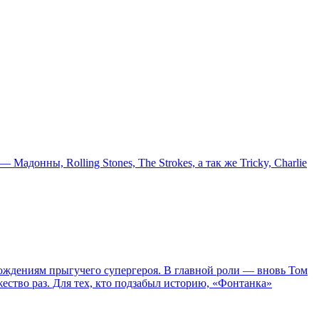
онны, Rolling Stones, The Strokes, а так же Tricky, Charlie
ождениям прыгучего супергероя. В главной роли — вновь Том
жество раз. Для тех, кто подзабыл историю, «Фонтанка»