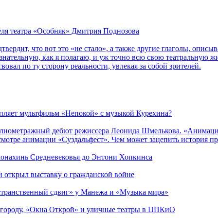
теля театра «Особняк» Дмитрия Поднозова
дтвердит, что вот это «не стало», а также другие глаголы, опи
сознательную, как я полагаю, и уж точно всю свою театральную 
вовал по ту сторону реальности, увлекая за собой зрителей.
епляет мультфильм «Непокой» с музыкой Курехина?
лнометражный дебют режиссера Леонида Шмелькова. «Анимацио
смотре анимации «Суздальфест». Чем может зацепить история п
 монахинь Средневековья до Энтони Хопкинса
ии открыл выставку о гражданской войне
странственный сдвиг» у Манежа и «Музыка мира»
 городу, «Окна Открой» и уличные театры в ЦПКиО