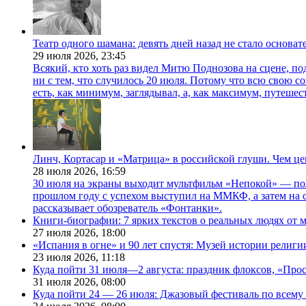
Театр одного шамана: девять дней назад не стало основа
29 июля 2026,
23:45
Всякий, кто хоть раз видел Митю Поднозова на сцене, по
ни с тем, что случилось 20 июля. Потому что всю свою 
есть, как минимум, заглядывал, а, как максимум, путешест
Линч, Кортасар и «Матрица» в российской глуши. Чем ц
28 июля 2026,
16:59
30 июля на экраны выходит мультфильм «Непокой» — по
прошлом году с успехом выступил на ММКФ, а затем на 
рассказывает обозреватель «Фонтанки».
Книги-биографии: 7 ярких текстов о реальных людях от
27 июля 2026,
18:00
«Испания в огне» и 90 лет спустя: Музей истории религ
23 июля 2026,
11:18
Куда пойти 31 июля—2 августа: праздник флоксов, «Про
31 июля 2026,
08:00
Куда пойти 24 — 26 июля: Джазовый фестиваль по всему