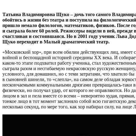
Татьяна Владимировна Щуко – дочь того самого Владимира
обойтись в жизни без театра и поступила на филологический
пришло немало филологов, математиков, физиков. После год
и сыграла более 60 ролей. Режиссеры видели в ней, прежде 
счастливая и состоявшаяся. Но в 2001 году ученик Льва До
Щуко переходит в Малый драматический театр.
«Московский хор», при всем обилии действующих лиц, имеет ст
войной и беспощадной историей середины XX века. И собирает
каком-то этапе подхватил работу ученика, стал художественн
сыграла разом и несгибаемую некрасовскую русскую женщину, 
условного, для домашних, но с теми затратами, что хватило 
в сыновней шинели, то «слепла», на самом деле обладая зоркос
нескончаемыми коммунальными дрязгами превращалась-таки в 
физически, но получал удар, от которого не оправляются. Но да
лицом в зал и пела вместе со всеми – невероятно худая, пряма
тонкое лицо в тот момент заслоняло собой всю гигантскую деко
несколько секунд, по мере того, как хор набирал силу, на ли