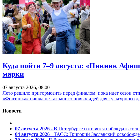
Куда пойти 7–9 августа: «Пикник Афиш
марки
07 августа 2026, 08:00
Лето решило притормозить перед финалом: пока идет сезон от
«Фонтанка» нашла не так много новых идей для культурного д
Новости
07 августа 2026
- В Петербурге готовятся наблюдать солн
04 августа 2026
- ТАСС: Григорий Заславский освобожд
30 июля 2026
- В России учредили национальную премию