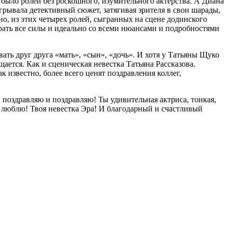
было ролей без роскошного, изумительного актерства. А Диана
ыгрывала детективный сюжет, затягивая зрителя в свои шарады,
о, из этих четырех ролей, сыгранных на сцене додинского
брать все силы и идеально со всеми нюансами и подробностями
ать друг друга «мать», «сын», «дочь». И хотя у Татьяны Щуко
ается. Как и сценическая невестка Татьяна Рассказова.
 известно, более всего ценят поздравления коллег,
поздравляю и поздравляю! Ты удивительная актриса, тонкая,
, люблю! Твоя невестка Эра! И благодарный и счастливый