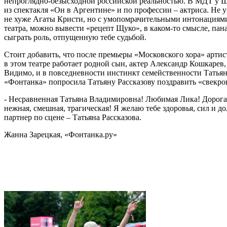
непроглядно-безысходной российской реальностью. В МДТ у Щу
из спектакля «Он в Аргентине» и по профессии – актриса. Не у
не хуже Агаты Кристи, но с умопомрачительными интонациями,
театра, можно вывести «рецепт Щуко», в каком-то смысле, пан
сыграть роль, отпущенную тебе судьбой.
Стоит добавить, что после премьеры «Московского хора» артис
в этом театре работает родной сын, актер Александр Кошкарев,
Видимо, и в повседневности инстинкт семейственности Татьяны
«Фонтанка» попросила Татьяну Рассказову поздравить «свекро
- Несравненная Татьяна Владимировна! Любимая Лика! Дорогая
нежная, смешная, трагическая! Я желаю тебе здоровья, сил и 
партнер по сцене – Татьяна Рассказова.
Жанна Зарецкая, «Фонтанка.ру»