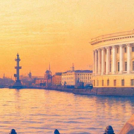
ы Щуко