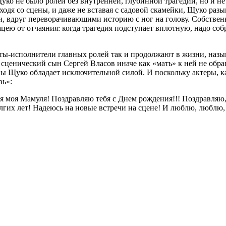
ко не было ролей без внутренней, глубинной трагедии, но и не 
ходя со сцены, и даже не вставая с садовой скамейки, Щуко раз
 вдруг переворачивающими историю с ног на голову. Собственн
ацею от отчаяния: когда трагедия подступает вплотную, надо со
ты-исполнители главных ролей так и продолжают в жизни, назыв
 сценический сын Сергей Власов иначе как «мать» к ней не обращ
 Щуко обладает исключительной силой. И поскольку актеры, как
вь»:
 моя Мамуля! Поздравляю тебя с Днем рождения!!! Поздравляю, 
долгих лет! Надеюсь на новые встречи на сцене! И люблю, люблю