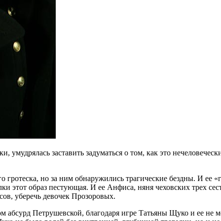
ки, умудрялась заставить задуматься о том, как это нечеловечес
о гротеска, но за ним обнаружились трагические бездны. И ее «
лки этот образ пестующая. И ее Анфиса, няня чеховских трех се
сов, уберечь девочек Прозоровых.
ом абсурд Петрушевской, благодаря игре Татьяны Щуко и ее не