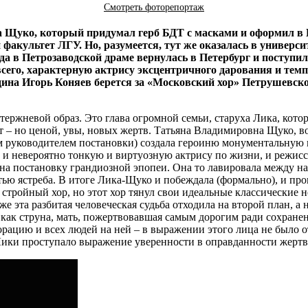
Смотреть фоторепортаж
 Щуко, который придумал герб БДТ с масками и оформил в 
 факультет ЛГУ. Но, разумеется, тут же оказалась в универс
а в Петрозаводской драме вернулась в Петербург и поступил
всего, характерную актрису эксцентричного дарования и темп
дина Игорь Коняев берется за «Московский хор» Петрушевско
ержневой образ. Это глава огромной семьи, старуха Лика, котор
 – но ценой, увы, новых жертв. Татьяна Владимировна Щуко, в
ым руководителем постановки) создала героиню монументальную
и невероятно тонкую и виртуозную актрису по жизни, и режиссе
бы на постановку грандиозной эпопеи. Она то лавировала между
тью ястреба. В итоге Лика-Щуко и побеждала (формально), и про
стройный хор, но этот хор тянул свои идеальные классические
же эта разбитая человеческая судьба отходила на второй план, а
я, как струна, мать, пожертвовавшая самым дорогим ради сохране
рацию и всех людей на ней – в выражении этого лица не было от
це Лики проступало выражение уверенности в оправданности жерт