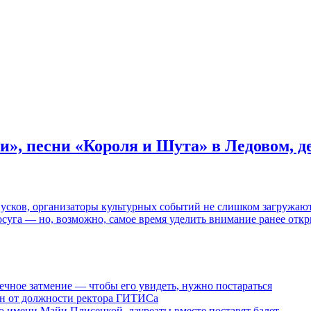
и», песни «Короля и Шута» в Ледовом, 
пусков, организаторы культурных событий не слишком загружаю
осуга — но, возможно, самое время уделить внимание ранее отк
ечное затмение — чтобы его увидеть, нужно постараться
ен от должности ректора ГИТИСа
 имени Майи Плисецкой, лауреаты вместе поставят балет