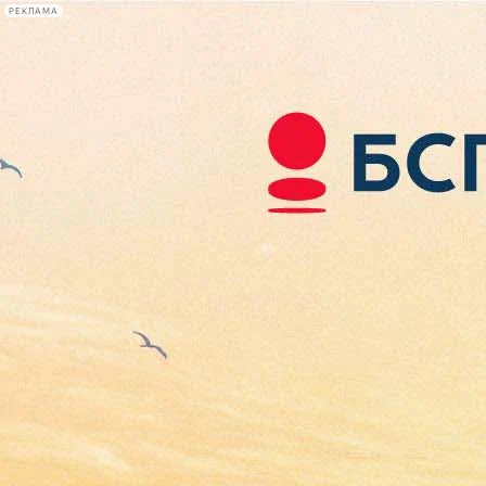
РЕКЛАМА
Афиша Plus
#телегид
Фонтанка.ру
Сегодня:
2026.08.09
12:54
Афиша Plus
кино
спектакли
выставки
концерты
лекции
книги
афиша плюс
новости
+