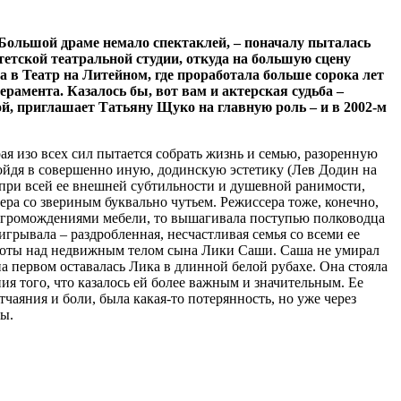
Большой драме немало спектаклей, – поначалу пыталась
итетской театральной студии, откуда на большую сцену
а в Театр на Литейном, где проработала больше сорока лет
ерамента. Казалось бы, вот вам и актерская судьба –
й,
приглашает Татьяну Щуко на главную роль – и в 2002-м
ая изо всех сил пытается собрать жизнь и семью, разоренную
ойдя в совершенно иную, додинскую эстетику (Лев Додин на
 при всей ее внешней субтильности и душевной ранимости,
ра со звериным буквально чутьем. Режиссера тоже, конечно,
 нагромождениями мебели, то вышагивала поступью полководца
игрывала – раздробленная, несчастливая семья со всеми ее
 ноты над недвижным телом сына Лики Саши. Саша не умирал
 на первом оставалась Лика в длинной белой рубахе. Она стояла
ния того, что казалось ей более важным и значительным. Ее
чаяния и боли, была какая-то потерянность, но уже через
вы.