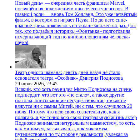
Новый день» — очередная часть франшизы Marvel,
посвящённая похождениям прыгучего супергероя. В
главной роли — вновь Том Холланд. Это уже четвёртый
фильм, в котором он играет Паука. Но до него сине-
красное трико появлялось на экране множество раз. Для
тех, кто подзабыл историю, «Фонтанка» подготовила
исчерпывающий гид по киновоплощениям человека-
паука!
Театр одного шамана: девять дней назад не стало
основателя театра «Особняк» Дмитрия Поднозова
29 июля 2026,
23:45
Всякий, кто хоть раз видел Митю Поднозова на сцене,
подтвердит, что вот это «не стало», а также другие
глаголы, описывающие несуществование, никак не
вяжутся ни с самим Митей, ни с тем, что случилось 20
июля. Потому что всю свою сознательную, как я
полагаю, и уж точно всю свою театральную жизнь актер
Поднозов занимался натуральным шаманством, то есть,
как минимум, заглядывал, а, как максимум,
путешествовал по ту сторону реальности, увлекая за
собой зрителей.