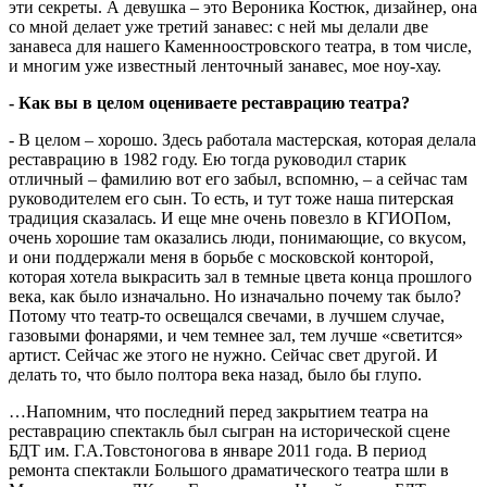
эти секреты. А девушка – это Вероника Костюк, дизайнер, она
со мной делает уже третий занавес: с ней мы делали две
занавеса для нашего Каменноостровского театра, в том числе,
и многим уже известный ленточный занавес, мое ноу-хау.
- Как вы в целом оцениваете реставрацию театра?
- В целом – хорошо. Здесь работала мастерская, которая делала
реставрацию в 1982 году. Ею тогда руководил старик
отличный – фамилию вот его забыл, вспомню, – а сейчас там
руководителем его сын. То есть, и тут тоже наша питерская
традиция сказалась. И еще мне очень повезло в КГИОПом,
очень хорошие там оказались люди, понимающие, со вкусом,
и они поддержали меня в борьбе с московской конторой,
которая хотела выкрасить зал в темные цвета конца прошлого
века, как было изначально. Но изначально почему так было?
Потому что театр-то освещался свечами, в лучшем случае,
газовыми фонарями, и чем темнее зал, тем лучше «светится»
артист. Сейчас же этого не нужно. Сейчас свет другой. И
делать то, что было полтора века назад, было бы глупо.
…Напомним, что последний перед закрытием театра на
реставрацию спектакль был сыгран на исторической сцене
БДТ им. Г.А.Товстоногова в январе 2011 года. В период
ремонта спектакли Большого драматического театра шли в