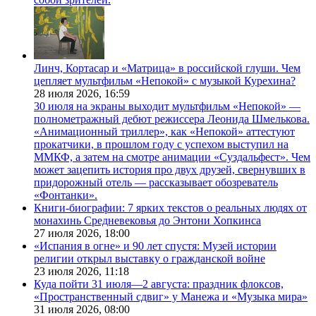
Линч, Кортасар и «Матрица» в российской глуши. Чем
цепляет мультфильм «Непокой» с музыкой Курехина?
28 июля 2026,
16:59
30 июля на экраны выходит мультфильм «Непокой» —
полнометражный дебют режиссера Леонида Шмелькова.
«Анимационный триллер», как «Непокой» аттестуют
прокатчики, в прошлом году с успехом выступил на
ММКФ, а затем на смотре анимации «Суздальфест». Чем
может зацепить история про двух друзей, свернувших в
придорожный отель — рассказывает обозреватель
«Фонтанки».
Книги-биографии: 7 ярких текстов о реальных людях от
монахинь Средневековья до Энтони Хопкинса
27 июля 2026,
18:00
«Испания в огне» и 90 лет спустя: Музей истории
религии открыл выставку о гражданской войне
23 июля 2026,
11:18
Куда пойти 31 июля—2 августа: праздник флоксов,
«Пространственный сдвиг» у Манежа и «Музыка мира»
31 июля 2026,
08:00