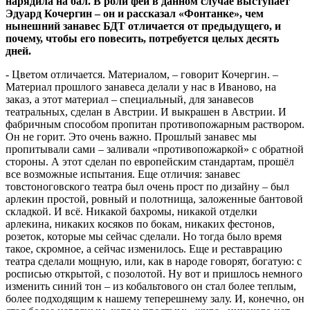
нарядила на бал. В роли феи в данном случае выступает
Эдуард Кочергин – он и рассказал «Фонтанке», чем
нынешний занавес БДТ отличается от предыдущего, и
почему, чтобы его повесить, потребуется целых десять
дней.
- Цветом отличается. Материалом, – говорит Кочергин. –
Материал прошлого занавеса делали у нас в Иваново, на
заказ, а этот материал – специальный, для занавесов
театральных, сделан в Австрии. И выкрашен в Австрии. И
фабричным способом пропитан противопожарным раствором.
Он не горит. Это очень важно. Прошлый занавес мы
пропитывали сами – заливали «противопожаркой» с обратной
стороны. А этот сделан по европейским стандартам, прошёл
все возможные испытания. Еще отличия: занавес
товстоноговского театра был очень прост по дизайну – был
арлекин простой, ровный и полотнища, заложенные бантовой
складкой. И всё. Никакой бахромы, никакой отделки
арлекина, никаких косяков по бокам, никаких фестонов,
розеток, которые мы сейчас сделали. Но тогда было время
такое, скромное, а сейчас изменилось. Еще и реставрацию
театра сделали мощную, или, как в народе говорят, богатую: с
росписью открытой, с позолотой. Ну вот и пришлось немного
изменить синий тон – из кобальтового он стал более теплым,
более подходящим к нашему теперешнему залу. И, конечно, он