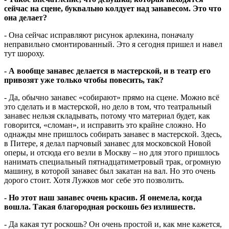
сейчас на сцене, буквально колдует над занавесом. Это что
она делает?
- Она сейчас исправляют рисунок арлекина, поначалу
неправильно смонтированный. Это я сегодня пришел и навел
тут шороху.
- А вообще занавес делается в мастерской, и в театр его
привозят уже только чтобы повесить, так?
- Да, обычно занавес «собирают» прямо на сцене. Можно всё
это сделать и в мастерской, но дело в том, что театральный
занавес нельзя складывать, потому что материал будет, как
говорится, «сломан», и исправить это крайне сложно. Но
однажды мне пришлось собирать занавес в мастерской. Здесь,
в Питере, я делал парчовый занавес для московской Новой
оперы, и отсюда его везли в Москву – но для этого пришлось
нанимать специальный пятнадцатиметровый трак, огромную
машину, в которой занавес был закатан на вал. Но это очень
дорого стоит. Хотя Лужков мог себе это позволить.
- Но этот наш занавес очень красив. Я онемела, когда
вошла. Такая благородная роскошь без излишеств.
- Да какая тут роскошь? Он очень простой и, как мне кажется,