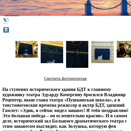
31 августа 2014,
23:53
Версия для печати
Смотреть фоторепортаж
На ступенях исторического здания БДТ к главному
художнику театра Эдуарду Кочергину бросился Владимир
Рецептер, ныне глава театра «Пушкинская школа», а в
товстоноговские времена режиссер и актер БДТ, здешний
Гамлет: «Эдик, я сейчас видел занавес! Я тебя поздравляю!
Это большая победа – он ослепительно красив». И в самом
деле, исторический зал Большого драматического театра с
этим занавесом выглядит, как Золушка, которую фея