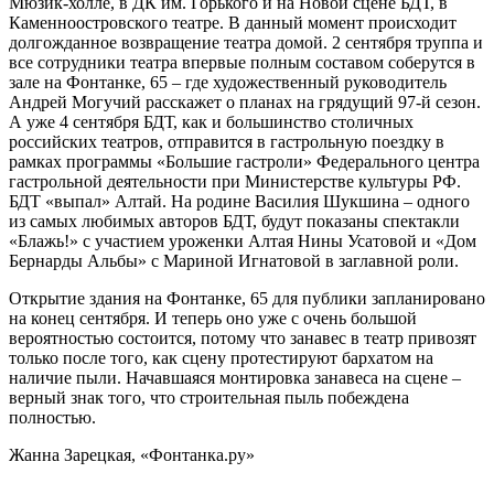
Мюзик-холле, в ДК им. Горького и на Новой сцене БДТ, в
Каменноостровского театре. В данный момент происходит
долгожданное возвращение театра домой. 2 сентября труппа и
все сотрудники театра впервые полным составом соберутся в
зале на Фонтанке, 65 – где художественный руководитель
Андрей Могучий расскажет о планах на грядущий 97-й сезон.
А уже 4 сентября БДТ, как и большинство столичных
российских театров, отправится в гастрольную поездку в
рамках программы «Большие гастроли» Федерального центра
гастрольной деятельности при Министерстве культуры РФ.
БДТ «выпал» Алтай. На родине Василия Шукшина – одного
из самых любимых авторов БДТ, будут показаны спектакли
«Блажь!» с участием уроженки Алтая Нины Усатовой и «Дом
Бернарды Альбы» с Мариной Игнатовой в заглавной роли.
Открытие здания на Фонтанке, 65 для публики запланировано
на конец сентября. И теперь оно уже с очень большой
вероятностью состоится, потому что занавес в театр привозят
только после того, как сцену протестируют бархатом на
наличие пыли. Начавшаяся монтировка занавеса на сцене –
верный знак того, что строительная пыль побеждена
полностью.
Жанна Зарецкая, «Фонтанка.ру»