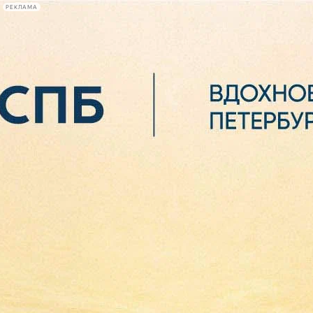
РЕКЛАМА
Афиша Plus
#телегид
Фонтанка.ру
Сегодня:
2026.08.06
02:52
Афиша Plus
кино
спектакли
выставки
концерты
лекции
книги
афиша плюс
новости
+