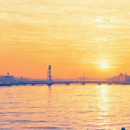
На сцене БДТ началась
монтировка занавеса