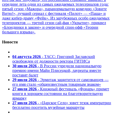
середине лета одни из самых ожидаемых телесериалов года:
пятый сезон «Мажора», паранормальную комедию «Зовите
Витю!», лучший сериал с фестиваля «Пилот» — «Паша» и
даже кибер-драму «Фейк». Из зарубежных особо ожидаемых
телепроектов — третий сезон сай-фая «Укрытие», приквел
«Блондинки в законе» и очередной спин-офф «Теории
большого взрыва».
Новости
04 августа 2026
- ТАСС: Григорий Заславский
освобожден от должности ректора ГИТИСа
30 июля 2026
- В России учредили национальную
премию имени Майи Плисецкой, лауреаты вместе
поставят балет
29 июля 2026
- Эрмитаж защитится от самозванцев —
его имя стало «общеизвестным товарным знаком»
27 июля 2026
- Книжный фестиваль «Фонарь» примет
книги в хорошем состоянии на благотворительную
ярмарку
27 июля 2026
- «Царское Село» зовет тезок императриц
бесплатно посетить музейные маршруты