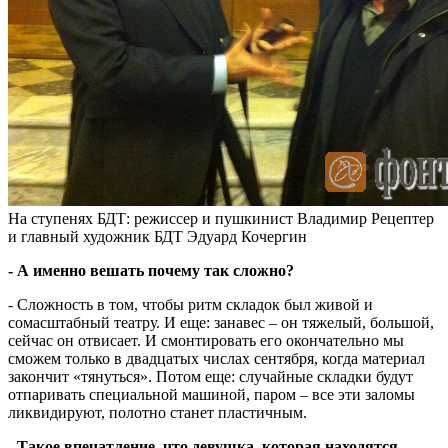
На ступенях БДТ: режиссер и пушкинист Владимир Рецептер
и главный художник БДТ Эдуард Кочергин
- А именно вешать почему так сложно?
- Сложность в том, чтобы ритм складок был живой и
сомасштабный театру. И еще: занавес – он тяжелый, большой,
сейчас он отвисает. И смонтировать его окончательно мы
сможем только в двадцатых числах сентября, когда материал
закончит «тянуться». Потом еще: случайные складки будут
отпаривать специальной машиной, паром – все эти заломы
ликвидируют, полотно станет пластичным.
- Такое впечатление, что девушка, которая находятся