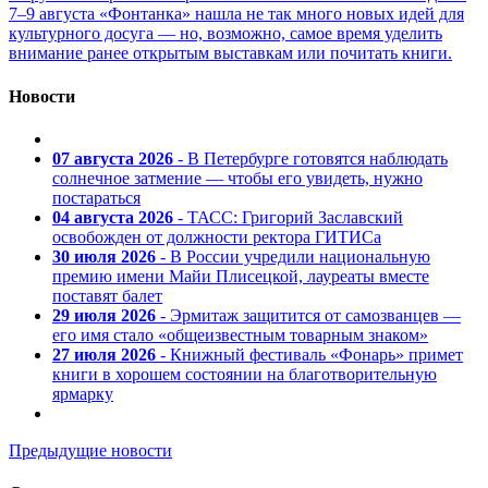
7–9 августа «Фонтанка» нашла не так много новых идей для
культурного досуга — но, возможно, самое время уделить
внимание ранее открытым выставкам или почитать книги.
Новости
07 августа 2026
- В Петербурге готовятся наблюдать
солнечное затмение — чтобы его увидеть, нужно
постараться
04 августа 2026
- ТАСС: Григорий Заславский
освобожден от должности ректора ГИТИСа
30 июля 2026
- В России учредили национальную
премию имени Майи Плисецкой, лауреаты вместе
поставят балет
29 июля 2026
- Эрмитаж защитится от самозванцев —
его имя стало «общеизвестным товарным знаком»
27 июля 2026
- Книжный фестиваль «Фонарь» примет
книги в хорошем состоянии на благотворительную
ярмарку
Предыдущие новости