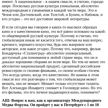
имеют. А национальное – в нашем смысле, я считаю, гораздо
шире. Поскольку русская культура уникальная, абсолютно
международная и узнаваемая в каждой части мира. Это и
Чехов или Достоевский, или Толстой, и Бунин, и Набоков, и
кто угодно – это все достояние мировой литературы.
И если сегодня мы говорим о каких-то высоких образцах
кино и о качественном кино, это всё равно основано на какой-
то общемировой русской культуре. Поэтому я считаю, что
глобализация никак не касается того, отвечая на ваш вопрос,
крепкого, хорошего искусства, будь оно жанровое или
авторское, или какое угодно. Потому что, например, фильм
Бондарчука «Сталинград» абсолютно универсальный,
доступный для понимания в любой стране мира, что он и
доказал хорошими сборами во всем мире. Но тем не менее это
абсолютно национальный продукт, сделанный российским
режиссером со своими фишками, со своим особым стилем.
Это всегда ценно, когда это качественно. Не важны в этом
смысле все эти разговоры о том, что глобализация может
мешать, она не мешает. Мешает только отсутствие таланта.
Вот Алехандро Иньяриту снимает в Голливуде кино. Но это
его фильмы, это его личное выдающееся кино, понимаете?
АШ: Вопрос к вам, как к организатору Международного
Медиа Форума. Он пройдет у нас в Петербурге с 1 по 10