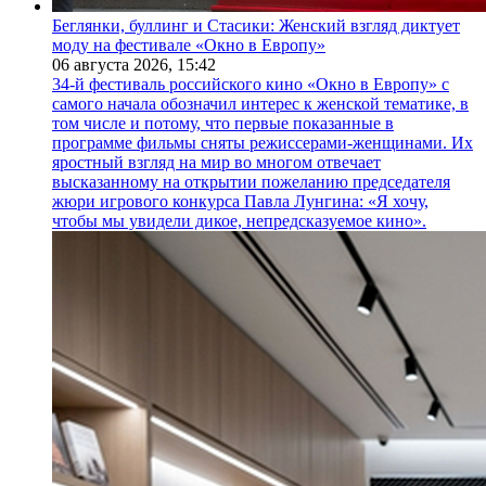
Беглянки, буллинг и Стасики: Женский взгляд диктует
моду на фестивале «Окно в Европу»
06 августа 2026,
15:42
34-й фестиваль российского кино «Окно в Европу» с
самого начала обозначил интерес к женской тематике, в
том числе и потому, что первые показанные в
программе фильмы сняты режиссерами-женщинами. Их
яростный взгляд на мир во многом отвечает
высказанному на открытии пожеланию председателя
жюри игрового конкурса Павла Лунгина: «Я хочу,
чтобы мы увидели дикое, непредсказуемое кино».