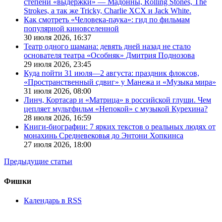
степени «выдержки» — Мадонны, Rolling Stones, The
Strokes, а так же Tricky, Charlie XCX и Jack White.
Как смотреть «Человека-паука»: гид по фильмам
популярной киновселенной
30 июля 2026,
16:37
Театр одного шамана: девять дней назад не стало
основателя театра «Особняк» Дмитрия Поднозова
29 июля 2026,
23:45
Куда пойти 31 июля—2 августа: праздник флоксов,
«Пространственный сдвиг» у Манежа и «Музыка мира»
31 июля 2026,
08:00
Линч, Кортасар и «Матрица» в российской глуши. Чем
цепляет мультфильм «Непокой» с музыкой Курехина?
28 июля 2026,
16:59
Книги-биографии: 7 ярких текстов о реальных людях от
монахинь Средневековья до Энтони Хопкинса
27 июля 2026,
18:00
Предыдущие статьи
Фишки
Календарь в RSS