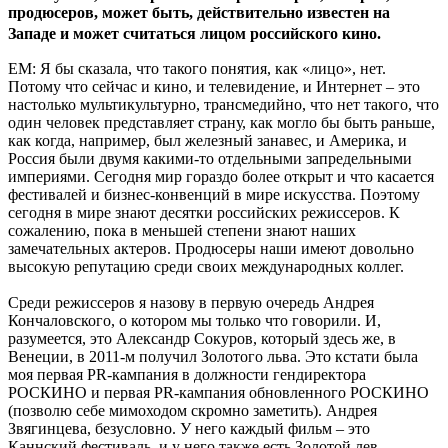
продюсеров, может быть, действительно известен на
Западе и может считаться лицом российского кино.
ЕМ: Я бы сказала, что такого понятия, как «лицо», нет.
Потому что сейчас и кино, и телевидение, и Интернет – это
настолько мультикультурно, трансмедийно, что нет такого, что
один человек представляет страну, как могло бы быть раньше,
как когда, например, был железный занавес, и Америка, и
Россия были двумя какими-то отдельными запредельными
империями. Сегодня мир гораздо более открыт и что касается
фестивалей и бизнес-конвенций в мире искусства. Поэтому
сегодня в мире знают десятки российских режиссеров. К
сожалению, пока в меньшей степени знают наших
замечательных актеров. Продюсеры наши имеют довольно
высокую репутацию среди своих международных коллег.
Среди режиссеров я назову в первую очередь Андрея
Кончаловского, о котором мы только что говорили. И,
разумеется, это Александр Сокуров, который здесь же, в
Венеции, в 2011-м получил Золотого льва. Это кстати была
моя первая PR-кампания в должности гендиректора
РОСКИНО и первая PR-кампания обновленного РОСКИНО
(позволю себе мимоходом скромно заметить). Андрея
Звягинцева, безусловно. У него каждый фильм – это
Каннский фестиваль, и у него также есть Золотой лев