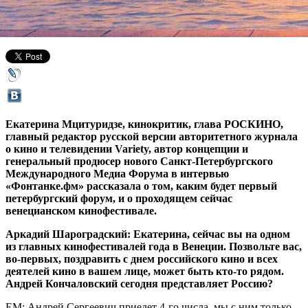
28 августа 2014,
12:51
Версия для печати
Екатерина Мцитуридзе, кинокритик, глава РОСКИНО,
главный редактор русской версии авторитетного журнала
о кино и телевидении Variety, автор концепции и
генеральный продюсер нового Санкт-Петербургского
Международного Медиа Форума в интервью
«Фонтанке.фм» рассказала о том, каким будет первый
петербургский форум, и о проходящем сейчас
венецианском кинофестивале.
Аркадий Шароградский: Екатерина, сейчас вы на одном
из главных кинофестивалей года в Венеции. Позвольте вас,
во-первых, поздравить с днем российского кино и всех
деятелей кино в вашем лице, может быть кто-то рядом.
Андрей Кончаловский сегодня представляет Россию?
ЕМ: Андрей Сергеевич приедет 4-го числа, мы с ним только