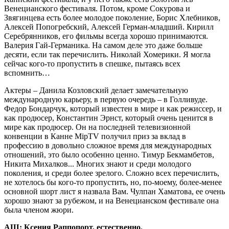
Венецианского фестиваля. Потом, кроме Сокурова и
Звягинцева есть более молодое поколение, Борис Хлебников,
Алексей Попогребский, Алексей Герман-младший. Кирилл
Серебрянников, его фильмы всегда хорошо принимаются.
Валерия Гай-Германика. На самом деле это даже больше
десяти, если так перечислить. Николай Хомерики. Я могла
сейчас кого-то пропустить в спешке, пытаясь всех
вспомнить…
Актеры – Данила Козловский делает замечательную
международную карьеру, в первую очередь – в Голливуде.
Федор Бондарчук, который известен в мире и как режиссер, и
как продюсер, Константин Эрнст, который очень ценится в
мире как продюсер. Он на последней телевизионной
конвенции в Канне MipTV получил приз за вклад в
профессию в довольно сложное время для международных
отношений, это было особенно ценно. Тимур Бекмамбетов,
Никита Михалков... Многих знают и среди молодого
поколения, и среди более зрелого. Сложно всех перечислить,
не хотелось бы кого-то пропустить, но, по-моему, более-менее
основной шорт лист я назвала Вам. Чулпан Хаматова, ее очень
хорошо знают за рубежом, и на Венецианском фестивале она
была членом жюри.
АШ: Ксения Раппопорт, естественно.