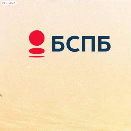
РЕКЛАМА
Афиша Plus
#телегид
Фонтанка.ру
Сегодня:
2026.08.09
00:59
Афиша Plus
кино
спектакли
выставки
концерты
лекции
книги
афиша плюс
новости
+