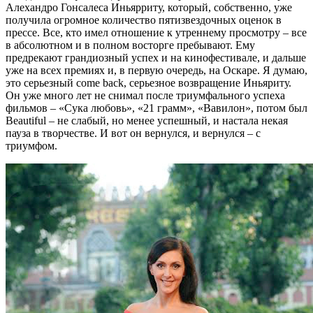
Алехандро Гонсалеса Иньярриту, который, собственно, уже
получила огромное количество пятизвездочных оценок в
прессе. Все, кто имел отношение к утреннему просмотру – все
в абсолютном и в полном восторге пребывают. Ему
предрекают грандиозный успех и на кинофестивале, и дальше
уже на всех премиях и, в первую очередь, на Оскаре. Я думаю,
это серьезный come back, серьезное возвращение Иньяриту.
Он уже много лет не снимал после триумфального успеха
фильмов – «Сука любовь», «21 грамм», «Вавилон», потом был
Beautiful – не слабый, но менее успешный, и настала некая
пауза в творчестве. И вот он вернулся, и вернулся – с
триумфом.