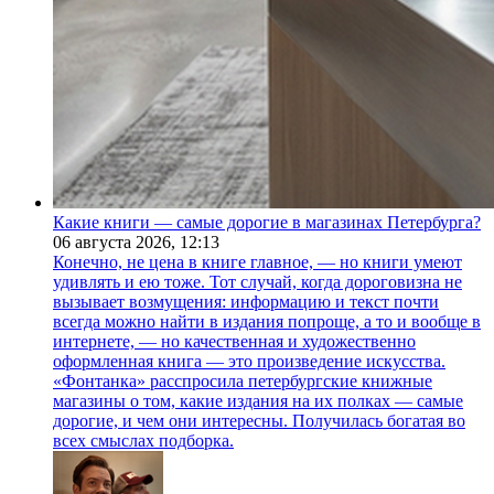
Какие книги — самые дорогие в магазинах Петербурга?
06 августа 2026,
12:13
Конечно, не цена в книге главное, — но книги умеют
удивлять и ею тоже. Тот случай, когда дороговизна не
вызывает возмущения: информацию и текст почти
всегда можно найти в издания попроще, а то и вообще в
интернете, — но качественная и художественно
оформленная книга — это произведение искусства.
«Фонтанка» расспросила петербургские книжные
магазины о том, какие издания на их полках — самые
дорогие, и чем они интересны. Получилась богатая во
всех смыслах подборка.