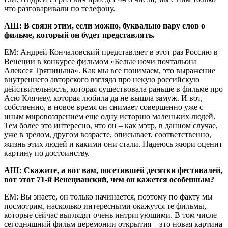
что разговаривали по телефону.
АШ: В связи этим, если можно, буквально пару слов о
фильме, который он будет представлять.
ЕМ: Андрей Кончаловский представляет в этот раз Россию в
Венеции в конкурсе фильмом «Белые ночи почтальона
Алексея Тряпицына». Как мы все понимаем, это выражение
внутреннего авторского взгляда про некую российскую
действительность, которая существовала раньше в фильме про
Асю Клячеву, которая любила да не вышла замуж. И вот,
собственно, в новое время он снимает совершенно уже с
иным мировоззрением еще одну историю маленьких людей.
Тем более это интересно, что он – как мэтр, в данном случае,
уже в зрелом, другом возрасте, описывает, соответственно,
жизнь этих людей и какими они стали. Надеюсь жюри оценит
картину по достоинству.
АШ: Скажите, а вот вам, посетившей десятки фестивалей,
вот этот 71-й Венецианский, чем он кажется особенным?
ЕМ: Вы знаете, он только начинается, поэтому по факту мы
посмотрим, насколько интересными окажутся те фильмы,
которые сейчас выглядят очень интригующими. В том числе
сегодняшний фильм церемонии открытия – это новая картина