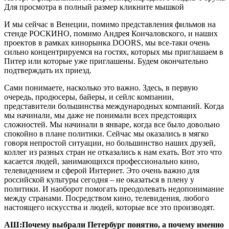
Для просмотра в полный размер кликните мышкой
И мы сейчас в Венеции, помимо представления фильмов на
стенде РОСКИНО, помимо Андрея Кончаловского, и наших
проектов в рамках кинорынка DOORS, мы все-таки очень
сильно концентрируемся на гостях, которых мы приглашаем в
Питер или которые уже приглашены. Будем окончательно
подтверждать их приезд.
Сами понимаете, насколько это важно. Здесь, в первую
очередь, продюсеры, байеры, и сейлс компании,
представители большинства международных компаний. Когда
мы начинали, мы даже не понимали всех предстоящих
сложностей. Мы начинали в январе, когда все было довольно
спокойно в плане политики. Сейчас мы оказались в мягко
говоря непростой ситуации, но большинство наших друзей,
коллег из разных стран не отказались к нам ехать. Вот это что
касается людей, занимающихся профессионально кино,
телевидением и сферой Интернет. Это очень важно для
российской культуры сегодня – не оказаться в плену у
политики. И наоборот помогать преодолевать недопонимание
между странами. Посредством кино, телевидения, любого
настоящего искусства и людей, которые все это производят.
АШ:Почему выбрали Петербург понятно, а почему именно