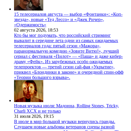
15 телесериалов августа — выбор «Фонтанки»: «Коп-
звезда», новые «Тед Лессо» и «Джек Ричер»,
«Одержимость»
02 августа 2026,
18:53
Кто бы мог подумать, что российский стриминг
вывалит в середине лета одни из самых ожидаемых
телесериалов года: пятый сезон «Мажора»,
паранормальную комедию «Зовите Витю!», лучший
сериал с фестиваля «Пилот» — «Паша» и даже кибер-
драму «Фейк». Из зарубежных особо ожидаемых
телепроектов — третий сезон сай-фая «Укрытие»,
приквел «Блондинки в законе» и очередной спин-офф
«Теории большого взрыва».
Новая музыка июля: Мадонна, Rolling Stones, Tricky,
Charli XCX и не только
31 июля 2026,
19:15
В июле в мир большой музыки вернулись гранды.
Слушаем новые альбомы ветеранов сцены разной