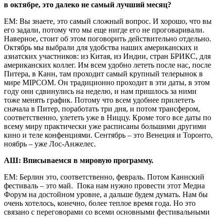
в октябре, это далеко не самый лучший месяц?
ЕМ: Вы знаете, это самый сложный вопрос. И хорошо, что вы
его задали, потому что мы еще нигде его не проговаривали.
Наверное, стоит об этом поговорить действительно отдельно.
Октябрь мы выбрали для удобства наших американских и
азиатских участников: из Китая, из Индии, стран БРИКС, для
американских коллег. Им всем удобно лететь после нас, после
Питера, в Канн, там проходит самый крупный телерынок в
мире MIPCOM. Он традиционно проходит в эти даты, в этом
году они сдвинулись на неделю, и нам пришлось за ними
тоже менять график. Потому что всем удобнее прилететь
сначала в Питер, поработать три дня, и потом трансфером,
соответственно, улететь уже в Ниццу. Кроме того все даты по
всему миру практически уже расписаны большими другими
кино и теле конфенциями. Сентябрь – это Венеция и Торонто,
ноябрь – уже Лос-Анжелес.
АШ: Вписываемся в мировую программу.
ЕМ: Берлин это, соответственно, февраль. Потом Каннский
фестиваль – это май. Пока нам нужно провести этот Медиа
Форум на достойном уровне, а дальше будем думать. Нам бы
очень хотелось, конечно, более теплое время года. Но это
связано с переговорами со всеми основными фестивальными