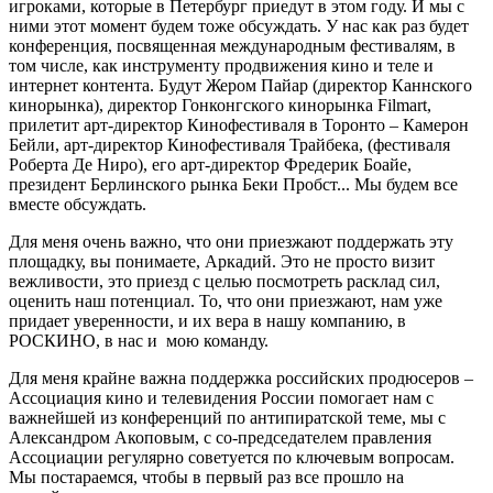
игроками, которые в Петербург приедут в этом году. И мы с
ними этот момент будем тоже обсуждать. У нас как раз будет
конференция, посвященная международным фестивалям, в
том числе, как инструменту продвижения кино и теле и
интернет контента. Будут Жером Пайар (директор Каннского
кинорынка), директор Гонконгского кинорынка Filmart,
прилетит арт-директор Кинофестиваля в Торонто – Камерон
Бейли, арт-директор Кинофестиваля Трайбека, (фестиваля
Роберта Де Ниро), его арт-директор Фредерик Боайе,
президент Берлинского рынка Беки Пробст... Мы будем все
вместе обсуждать.
Для меня очень важно, что они приезжают поддержать эту
площадку, вы понимаете, Аркадий. Это не просто визит
вежливости, это приезд с целью посмотреть расклад сил,
оценить наш потенциал. То, что они приезжают, нам уже
придает уверенности, и их вера в нашу компанию, в
РОСКИНО, в нас и мою команду.
Для меня крайне важна поддержка российских продюсеров –
Ассоциация кино и телевидения России помогает нам с
важнейшей из конференций по антипиратской теме, мы с
Александром Акоповым, с со-председателем правления
Ассоциации регулярно советуется по ключевым вопросам.
Мы постараемся, чтобы в первый раз все прошло на