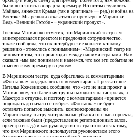
оркестр и новую сцену для премьер. Более того, нам должны
были выплатить гонорар за премьеру. Но потом случились
Майдан, аннексия Крыма (так в оригинале — ред.) и война на
Востоке. Мы решили отказаться от премьеры в Мариинке.
Ведь «Великий Гэтсби» – украинский продукт».
Госпожа Матвиенко отметив, что Мариинский театр сам
заинтересовался проектом и предложил сотрудничество,
также сообщила, что их петербургские коллеги к такому
решению «отнеслись с пониманием»: «Мариинский театр не
виноват в том, что происходит между нашими странами. Нам
сказали «мы вас понимаем и надеемся, что все эти события не
отменят саму премьеру в целом».
В Мариинском театре, куда обратилась за комментариями
«Фонтанка» воздержались от комментариев. Пресс-атташе
Наталья Кожевникова сообщила, что «это не наш проект, а
Матвиенко», что балетная труппа находится на гастролях, а
Маэстро в отпуске, и поэтому с комментариями «придется
подождать до начала сентября». «Фонтанка» не будет
оставлять попыток выяснить, компенсированы ли
Мариинскому театру материальные убытки от срыва проекта,
если таковые были (предоставление репетиционных залов,
оркестра и т. д.) и как руководство театра относится к тому,
что имя Мариинского используется руководством этого
балетного проекта в антироссийской риторике.