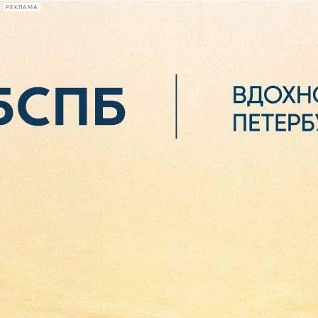
РЕКЛАМА
Афиша Plus
#телегид
Фонтанка.ру
Сегодня:
2026.08.06
13:26
Афиша Plus
кино
спектакли
выставки
концерты
лекции
книги
афиша плюс
новости
+