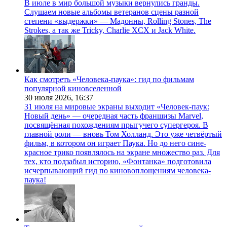
В июле в мир большой музыки вернулись гранды.
Слушаем новые альбомы ветеранов сцены разной
степени «выдержки» — Мадонны, Rolling Stones, The
Strokes, а так же Tricky, Charlie XCX и Jack White.
Как смотреть «Человека-паука»: гид по фильмам
популярной киновселенной
30 июля 2026,
16:37
31 июля на мировые экраны выходит «Человек-паук:
Новый день» — очередная часть франшизы Marvel,
посвящённая похождениям прыгучего супергероя. В
главной роли — вновь Том Холланд. Это уже четвёртый
фильм, в котором он играет Паука. Но до него сине-
красное трико появлялось на экране множество раз. Для
тех, кто подзабыл историю, «Фонтанка» подготовила
исчерпывающий гид по киновоплощениям человека-
паука!