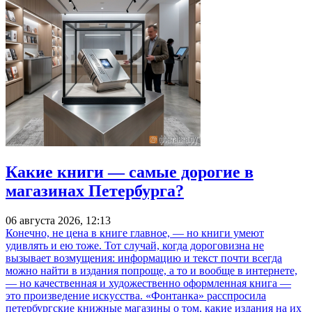
Какие книги — самые дорогие в
магазинах Петербурга?
06 августа 2026, 12:13
Конечно, не цена в книге главное, — но книги умеют
удивлять и ею тоже. Тот случай, когда дороговизна не
вызывает возмущения: информацию и текст почти всегда
можно найти в издания попроще, а то и вообще в интернете,
— но качественная и художественно оформленная книга —
это произведение искусства. «Фонтанка» расспросила
петербургские книжные магазины о том, какие издания на их