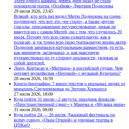
Театр одного шамана: девять дней назад не стало
основателя театра «Особняк» Дмитрия Поднозова
29 июля 2026,
23:45
Всякий, кто хоть раз видел Митю Поднозова на сцене,
подтвердит, что вот это «не стало», а также другие
глаголы, описывающие несуществование, никак не
вяжутся ни с самим Митей, ни с тем, что случилось 20
июля. Потому что всю свою сознательную, как я
полагаю, и уж точно всю свою театральную жизнь актер
Поднозов занимался натуральным шаманством, то есть,
как минимум, заглядывал, а, как максимум,
путешествовал по ту сторону реальности, увлекая за
собой зрителей.
Линч, Кортасар и «Матрица» в российской глуши. Чем
цепляет мультфильм «Непокой» с музыкой Курехина?
28 июля 2026,
16:59
Книги-биографии: 7 ярких текстов о реальных людях от
монахинь Средневековья до Энтони Хопкинса
27 июля 2026,
18:00
Куда пойти 31 июля—2 августа: праздник флоксов,
«Пространственный сдвиг» у Манежа и «Музыка мира»
31 июля 2026,
08:00
Куда пойти 24 — 26 июля: Джазовый фестиваль по
всему городу, «Окна Открой» и уличные театры в
ЦПКиО