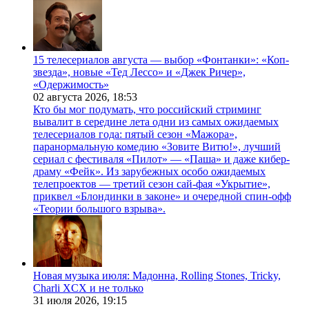
15 телесериалов августа — выбор «Фонтанки»: «Коп-
звезда», новые «Тед Лессо» и «Джек Ричер»,
«Одержимость»
02 августа 2026,
18:53
Кто бы мог подумать, что российский стриминг
вывалит в середине лета одни из самых ожидаемых
телесериалов года: пятый сезон «Мажора»,
паранормальную комедию «Зовите Витю!», лучший
сериал с фестиваля «Пилот» — «Паша» и даже кибер-
драму «Фейк». Из зарубежных особо ожидаемых
телепроектов — третий сезон сай-фая «Укрытие»,
приквел «Блондинки в законе» и очередной спин-офф
«Теории большого взрыва».
Новая музыка июля: Мадонна, Rolling Stones, Tricky,
Charli XCX и не только
31 июля 2026,
19:15