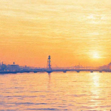
Балетная семья Матвиенко
«прокатила» Мариинку с
«Великим Гэтсби»