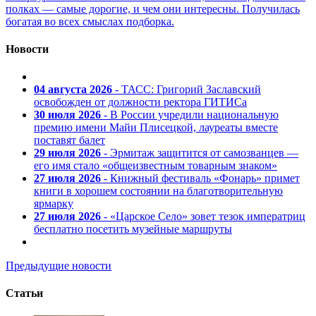
полках — самые дорогие, и чем они интересны. Получилась
богатая во всех смыслах подборка.
Новости
04 августа 2026
- ТАСС: Григорий Заславский
освобожден от должности ректора ГИТИСа
30 июля 2026
- В России учредили национальную
премию имени Майи Плисецкой, лауреаты вместе
поставят балет
29 июля 2026
- Эрмитаж защитится от самозванцев —
его имя стало «общеизвестным товарным знаком»
27 июля 2026
- Книжный фестиваль «Фонарь» примет
книги в хорошем состоянии на благотворительную
ярмарку
27 июля 2026
- «Царское Село» зовет тезок императриц
бесплатно посетить музейные маршруты
Предыдущие новости
Статьи