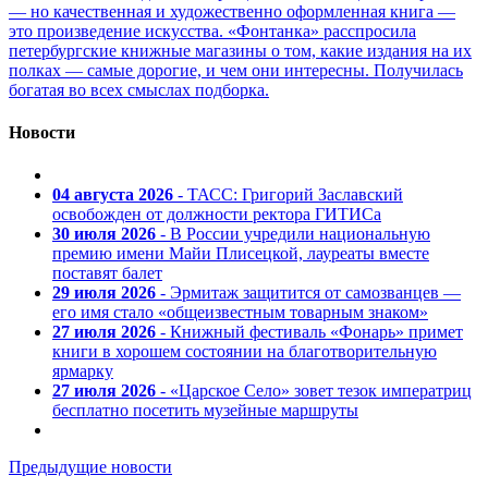
— но качественная и художественно оформленная книга —
это произведение искусства. «Фонтанка» расспросила
петербургские книжные магазины о том, какие издания на их
полках — самые дорогие, и чем они интересны. Получилась
богатая во всех смыслах подборка.
Новости
04 августа 2026
- ТАСС: Григорий Заславский
освобожден от должности ректора ГИТИСа
30 июля 2026
- В России учредили национальную
премию имени Майи Плисецкой, лауреаты вместе
поставят балет
29 июля 2026
- Эрмитаж защитится от самозванцев —
его имя стало «общеизвестным товарным знаком»
27 июля 2026
- Книжный фестиваль «Фонарь» примет
книги в хорошем состоянии на благотворительную
ярмарку
27 июля 2026
- «Царское Село» зовет тезок императриц
бесплатно посетить музейные маршруты
Предыдущие новости