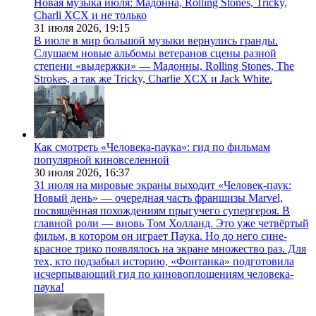
Новая музыка июля: Мадонна, Rolling Stones, Tricky,
Charli XCX и не только
31 июля 2026,
19:15
В июле в мир большой музыки вернулись гранды.
Слушаем новые альбомы ветеранов сцены разной
степени «выдержки» — Мадонны, Rolling Stones, The
Strokes, а так же Tricky, Charlie XCX и Jack White.
Как смотреть «Человека-паука»: гид по фильмам
популярной киновселенной
30 июля 2026,
16:37
31 июля на мировые экраны выходит «Человек-паук:
Новый день» — очередная часть франшизы Marvel,
посвящённая похождениям прыгучего супергероя. В
главной роли — вновь Том Холланд. Это уже четвёртый
фильм, в котором он играет Паука. Но до него сине-
красное трико появлялось на экране множество раз. Для
тех, кто подзабыл историю, «Фонтанка» подготовила
исчерпывающий гид по киновоплощениям человека-
паука!