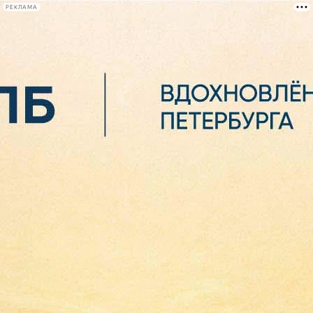
РЕКЛАМА
Афиша Plus
#телегид
Фонтанка.ру
Сегодня:
2026.08.07
03:14
Афиша Plus
кино
спектакли
выставки
концерты
лекции
книги
афиша плюс
новости
+