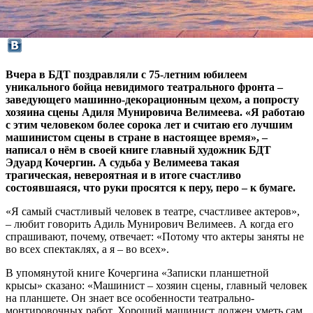
Вчера в БДТ поздравляли с 75-летним юбилеем
уникального бойца невидимого театрального фронта –
заведующего машинно-декорационным цехом, а попросту
хозяина сцены Адиля Мунировича Велимеева. «Я работаю
с этим человеком более сорока лет и считаю его лучшим
машинистом сцены в стране в настоящее время», –
написал о нём в своей книге главный художник БДТ
Эдуард Кочергин. А судьба у Велимеева такая
трагическая, невероятная и в итоге счастливо
состоявшаяся, что руки просятся к перу, перо – к бумаге.
«Я самый счастливый человек в театре, счастливее актеров»,
– любит говорить Адиль Мунирович Велимеев. А когда его
спрашивают, почему, отвечает: «Потому что актеры заняты не
во всех спектаклях, а я – во всех».
В упомянутой книге Кочергина «Записки планшетной
крысы» сказано: «Машинист – хозяин сцены, главный человек
на планшете. Он знает все особенности театрально-
монтировочных работ. Хороший машинист должен уметь сам