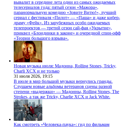
вывалит в середине лета одни из самых ожидаемых
телесериалов года: пятый сезон «Мажора»,
паранормальную комедию «Зовите Витю!», лучший
сериал с фестиваля «Пилот» — «Паша» и даже кибер-
драму «Фейк». Из зарубежных особо ожидаемых
телепроектов — третий сезон сай-фая «Укрытие»,
приквел «Блондинки в законе» и очередной спин-офф
«Теории большого взрыва».
Новая музыка июля: Мадонна, Rolling Stones, Tricky,
Charli XCX и не только
31 июля 2026,
19:15
В июле в мир большой музыки вернулись гранды.
Слушаем новые альбомы ветеранов сцены разной
степени «выдержки» — Мадонны, Rolling Stones, The
Strokes, а так же Tricky, Charlie XCX и Jack White.
Как смотреть «Человека-паука»: гид по фильмам