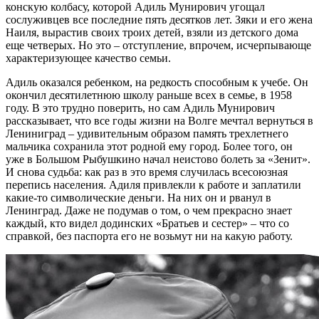
конскую колбасу, которой Адиль Мунирович угощал
сослуживцев все последние пять десятков лет. Зяки и его жена
Наиля, вырастив своих троих детей, взяли из детского дома
еще четверых. Но это – отступление, впрочем, исчерпывающе
характеризующее качество семьи.
Адиль оказался ребенком, на редкость способным к учебе. Он
окончил десятилетнюю школу раньше всех в семье, в 1958
году. В это трудно поверить, но сам Адиль Мунирович
рассказывает, что все годы жизни на Волге мечтал вернуться в
Лениниград – удивительным образом память трехлетнего
мальчика сохранила этот родной ему город. Более того, он
уже в Большом Рыбушкино начал неистово болеть за «Зенит».
И снова судьба: как раз в это время случилась всесоюзная
перепись населения. Адиля привлекли к работе и заплатили
какие-то символические деньги. На них он и рванул в
Ленинград. Даже не подумав о том, о чем прекрасно знает
каждый, кто видел додинских «Братьев и сестер» – что со
справкой, без паспорта его не возьмут ни на какую работу.