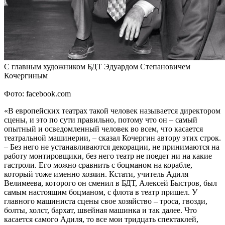
С главным художником БДТ Эдуардом Степановичем
Кочергиным
Фото: facebook.com
«В европейских театрах такой человек называется директором
сцены, и это по сути правильно, потому что он – самый
опытный и осведомленный человек во всем, что касается
театральной машинерии, – сказал Кочергин автору этих строк.
– Без него не устанавливаются декорации, не принимаются на
работу монтировщики, без него театр не поедет ни на какие
гастроли. Его можно сравнить с боцманом на корабле,
который тоже именно хозяин. Кстати, учитель Адиля
Велимеева, которого он сменил в БДТ, Алексей Быстров, был
самым настоящим боцманом, с флота в театр пришел. У
главного машиниста сцены свое хозяйство – троса, гвозди,
болты, холст, бархат, швейная машинка и так далее. Что
касается самого Адиля, то все мои тридцать спектаклей,