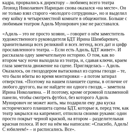
кадра, прорвались к директору – любимец всего театра
Леонид Николаевич Нарицын снова оказался «на месте». Он
не только взял старого «молодого сотрудника», но и выделил
ему койку в четырехместной комнате в общежитии. Больше с
любимым театром Адиль Мунирович уже не расставался.
«Адиль – это не просто хозяин, – говорит о нём заместитель
художественного руководителя БДТ Ирина Шимбаревич,
хранительница всех реликвий и всех легенд, всех дат и цифр
прославленного театра. – Если есть Адиль, БДТ живет». И
рассказала одну замечательную историю. О том, как во
втором часу ночи выходила из театра, и, сдавая ключи, краем
глаза заметила движение на сцене. Пригляделась – Адиль.
Оказалось, он гвоздодером вытаскивал из сцены гвозди – те,
что были вбиты во время монтировки – а потом затирал
отверстия. «Поэтому на нашем планшете сцены, в отличие от
любого другого, вы не найдете ни одного гвоздя, – заметила
Ирина Николаевна. – И поэтому, кроме огромной плазменной
панели, чтобы смотреть футбол, без которого Адиль
Мунирович не может жить, мы подарили ему два куска
исторического планшета сцены БДТ, которые я, перед тем, как
театр закрылся на капремонт, отпилила своими руками: один
просто покрыт черной краской, на втором – разделительная
красная полоса. И вот на нём мы написали: «Спасибо, Адиль!
С юбилеем!» – и расписались. Все».