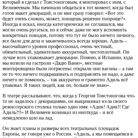
который я сделал с Товстоноговым, я монтировал с ним, с
Велимеевым. Мы начинали общаться в тот момент, когда был
готов макет декораций, и он мне сразу говорил: «Вот это
будет очень сложно, может, поищешь решение попроще?».
Иногда я искал, иногда категорически не соглашался, мы
могли очень ругаться, но я сейчас даже не могу вспомнить
конкретных поводов, потому что тут не было ничего личного,
все было для дела и заканчивалось всегда хорошо. Адиль –
высочайшего уровня профессионал, очень честный,
обязательный, удивительно аккуратный, чистоплотный. Он
лучше всех упаковывает декорации. Помню, в Испании, куда
мы возили на гастроли «Дядю Ваню», местные
монтировщики были потрясены: открыли они вагоны – а там
не то что ничего подкрашивать и подправлять не надо, а даже
ничего не помялось, – так аккуратно и грамотно Адиль всё
упаковал. Я таких людей, как он, больше не знаю».
В театре рассказывают, что, когда у Георгия Товстоногова что-
то не ладилось с декорациями, он выкрикивал из-за своего
режиссерского столика только одно имя: «Адик! Адик!! Где
Адиль?!!» И Велимеев возникал из ниоткуда – и всё
немедленно шло на лад.
Он знает планы и размеры всех театральных площадок
Европы, не говоря уже о России. «Адиль, а мы помещаемся в