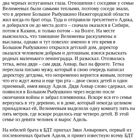
два черных испуганных глаза. Отношения с соседями у семьи
Велимеевых были самыми теплыми, поэтому соседи знали,
что в деревне Большое Рыбушкино Нижегородской области
жил когда-то брат отца. Туда и отправили трехлетнего Адика,
и добирался он до места долго – сначала оказался в Сибири,
потом в Казани, и только потом – на Волге. На месте
выяснилось, что тамошние Велимеевы раскулачены и
высланы, однако и тут повезло: именно в это время в
Большом Рыбушкино открылся детский дом, директор
оказался человеком добрым и дотошным, взялся разыскать
родных маленького ленинградца. И разыскал. Отозвалась
тетка, жена дяди – сам дядя, Анвар, был на фронте. Тетка
переслала письмо мужу, который в свою очередь написал
директору детдома, что непременно вернется живым, потому
что его ждут жена и еще три рта – двое своих детей и один
приемный, имея ввиду Адиля. Дядя Анвар слово сдержал, он
появился в Большом Рыбушкино через неделю после
окончания войны и забрал племянника. Вскоре вся его семья
вернулась в эту деревню, и в доме, который некогда целиком
принадлежал ей, Велимеевым выделили одну комнату пять на
пять метров, где вскоре родилось еще четверо детей. В этой
семье из девяти человек и вырос Адиль.
На юбилей брата в БДТ приехал Зяки Анварович, первый из
послевоенных братьев Адиля, и привез известную всему БДТ