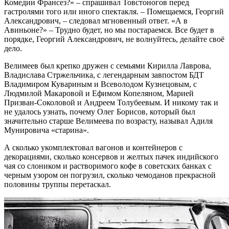
Комедии Франсез?» – спрашивал Товстоногов перед
гастролями того или иного спектакля. – Помещаемся, Георгий
Александрович, – следовал мгновенный ответ. «А в
Авиньоне?» – Трудно будет, но мы постараемся. Все будет в
порядке, Георгий Александрович, не волнуйтесь, делайте своё
дело.
Велимеев был крепко дружен с семьями Кирилла Лаврова,
Владислава Стржельчика, с легендарным завпостом БДТ
Владимиром Кувариным и Всеволодом Кузнецовым, с
Людмилой Макаровой и Ефимом Копеляном, Марией
Призван-Соколовой и Андреем Толубеевым. И никому так и
не удалось узнать, почему Олег Борисов, который был
значительно старше Велимеева по возрасту, называл Адиля
Мунировича «старина».
А сколько укомплектовал вагонов и контейнеров с
декорациями, сколько консервов и желтых пачек индийского
чая со слоником и растворимого кофе в советских банках с
черным узором он погрузил, сколько чемоданов прекрасной
половины труппы перетаскал.