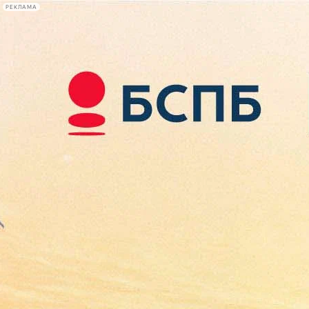
РЕКЛАМА
Афиша Plus
#телегид
Фонтанка.ру
Сегодня:
2026.08.07
08:02
Афиша Plus
кино
спектакли
выставки
концерты
лекции
книги
афиша плюс
новости
+