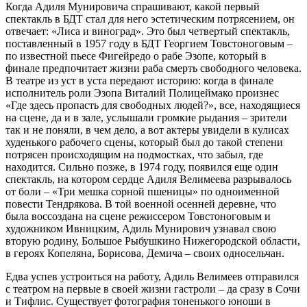
Когда Адиля Мунировича спрашивают, какой первый
спектакль в БДТ стал для него эстетическим потрясением, он
отвечает: «Лиса и виноград». Это был четвертый спектакль,
поставленный в 1957 году в БДТ Георгием Товстоноговым –
по известной пьесе Фигейредо о рабе Эзопе, который в
финале предпочитает жизни раба смерть свободного человека.
В театре из уст в уста передают историю: когда в финале
исполнитель роли Эзопа Виталий Полицеймако произнес
«Где здесь пропасть для свободных людей?», все, находящиеся
на сцене, да и в зале, услышали громкие рыдания – зрители
так и не поняли, в чем дело, а вот актеры увидели в кулисах
худенького рабочего сцены, который был до такой степени
потрясен происходящим на подмостках, что забыл, где
находится. Сильно позже, в 1974 году, появился еще один
спектакль, на котором сердце Адиля Велимеева разрывалось
от боли – «Три мешка сорной пшеницы» по одноименной
повести Тендрякова. В той военной осенней деревне, что
была воссоздана на сцене режиссером Товстоноговым и
художником Ивницким, Адиль Мунирович узнавал свою
вторую родину, Большое Рыбушкино Нижегородской области,
в героях Копеляна, Борисова, Демича – своих односельчан.
Едва успев устроиться на работу, Адиль Велимеев отправился
с театром на первые в своей жизни гастроли – да сразу в Сочи
и Тифлис. Существует фотография тоненького юноши в