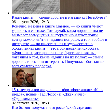
Какие книги — самые дорогие в магазинах Петербурга?
06 августа 2026,
12:13
Конечно, не цена в книге главное, — но книги умеют
удивлять и ею тоже. Тот случай, когда дороговизна не
вызывает возмущения: информацию и текст почти
всегда можно найти в издания попроще, а то и вообще в
интернете, — но качественная и художественно
оформленная книга — это произведение искусства.
«Фонтанка» расспросила петербургские книжные
магазины о том, какие издания на их полках — самые
дорогие, и чем они интересны. Получилась богатая во
всех смыслах подборка.
15 телесериалов августа — выбор «Фонтанки»: «Коп-
звезда», новые «Тед Лессо» и «Джек Ричер»,
«Одержимость»
02 августа 2026,
18:53
Кто бы мог подумать, что российский стриминг