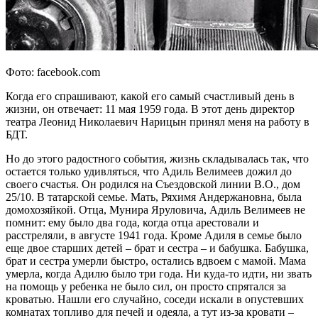
Фото: facebook.com
Когда его спрашивают, какой его самый счастливый день в
жизни, он отвечает: 11 мая 1959 года. В этот день директор
театра Леонид Николаевич Нарицын принял меня на работу в
БДТ.
Но до этого радостного события, жизнь складывалась так, что
остается только удивляться, что Адиль Велимеев дожил до
своего счастья. Он родился на Съездовской линии В.О., дом
25/10. В татарской семье. Мать, Ряхимя Андержановна, была
домохозяйкой. Отца, Мунира Яруловича, Адиль Велимеев не
помнит: ему было два года, когда отца арестовали и
расстреляли, в августе 1941 года. Кроме Адиля в семье было
еще двое старших детей – брат и сестра – и бабушка. Бабушка,
брат и сестра умерли быстро, остались вдвоем с мамой. Мама
умерла, когда Адилю было три года. Ни куда-то идти, ни звать
на помощь у ребенка не было сил, он просто спрятался за
кроватью. Нашли его случайно, соседи искали в опустевших
комнатах топливо для печей и одеяла, а тут из-за кровати –