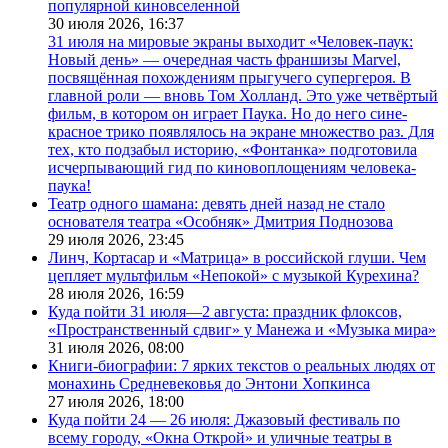
популярной киновселенной
30 июля 2026,
16:37
31 июля на мировые экраны выходит «Человек-паук:
Новый день» — очередная часть франшизы Marvel,
посвящённая похождениям прыгучего супергероя. В
главной роли — вновь Том Холланд. Это уже четвёртый
фильм, в котором он играет Паука. Но до него сине-
красное трико появлялось на экране множество раз. Для
тех, кто подзабыл историю, «Фонтанка» подготовила
исчерпывающий гид по киновоплощениям человека-
паука!
Театр одного шамана: девять дней назад не стало
основателя театра «Особняк» Дмитрия Поднозова
29 июля 2026,
23:45
Линч, Кортасар и «Матрица» в российской глуши. Чем
цепляет мультфильм «Непокой» с музыкой Курехина?
28 июля 2026,
16:59
Куда пойти 31 июля—2 августа: праздник флоксов,
«Пространственный сдвиг» у Манежа и «Музыка мира»
31 июля 2026,
08:00
Книги-биографии: 7 ярких текстов о реальных людях от
монахинь Средневековья до Энтони Хопкинса
27 июля 2026,
18:00
Куда пойти 24 — 26 июля: Джазовый фестиваль по
всему городу, «Окна Открой» и уличные театры в