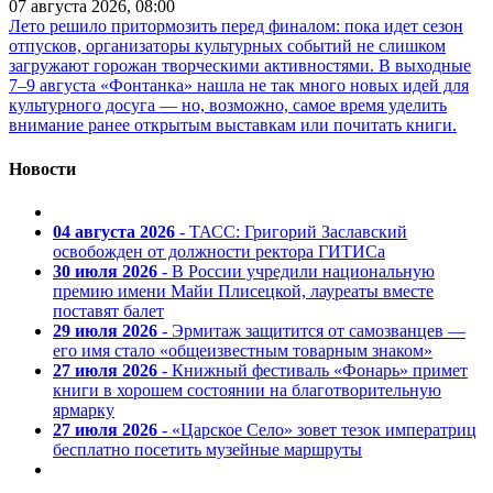
07 августа 2026, 08:00
Лето решило притормозить перед финалом: пока идет сезон
отпусков, организаторы культурных событий не слишком
загружают горожан творческими активностями. В выходные
7–9 августа «Фонтанка» нашла не так много новых идей для
культурного досуга — но, возможно, самое время уделить
внимание ранее открытым выставкам или почитать книги.
Новости
04 августа 2026
- ТАСС: Григорий Заславский
освобожден от должности ректора ГИТИСа
30 июля 2026
- В России учредили национальную
премию имени Майи Плисецкой, лауреаты вместе
поставят балет
29 июля 2026
- Эрмитаж защитится от самозванцев —
его имя стало «общеизвестным товарным знаком»
27 июля 2026
- Книжный фестиваль «Фонарь» примет
книги в хорошем состоянии на благотворительную
ярмарку
27 июля 2026
- «Царское Село» зовет тезок императриц
бесплатно посетить музейные маршруты