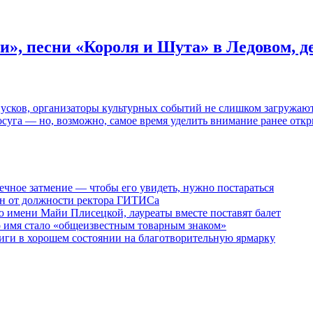
и», песни «Короля и Шута» в Ледовом, 
пусков, организаторы культурных событий не слишком загружаю
осуга — но, возможно, самое время уделить внимание ранее отк
ечное затмение — чтобы его увидеть, нужно постараться
ен от должности ректора ГИТИСа
 имени Майи Плисецкой, лауреаты вместе поставят балет
о имя стало «общеизвестным товарным знаком»
ги в хорошем состоянии на благотворительную ярмарку