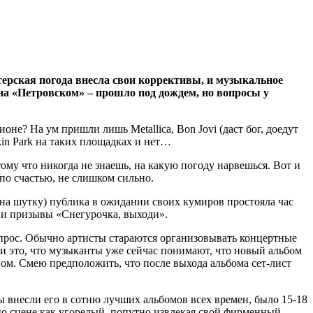
терская погода внесла свои коррективы, и музыкальное
на «Петровском» – прошло под дождем, но вопросы у
оне? На ум пришли лишь Metallica, Bon Jovi (даст бог, доедут
kin Park на таких площадках и нет…
тому что никогда не знаешь, на какую погоду нарвешься. Вот и
 по счастью, не слишком сильно.
е на шутку) публика в ожидании своих кумиров простояла час
 и призывы «Снегурочка, выходи».
вопрос. Обычно артисты стараются организовывать концертные
ли это, что музыканты уже сейчас понимают, что новый альбом
ом. Смею предположить, что после выхода альбома сет-лист
ы внесли его в сотню лучших альбомов всех времен, было 15-18
я по сцене как угорелый, попутно извлекая свой фирменный