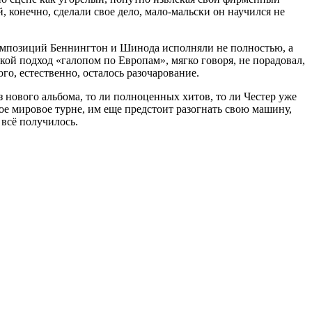
й, конечно, сделали свое дело, мало-мальски он научился не
композиций Беннингтон и Шинода исполняли не полностью, а
кой подход «галопом по Европам», мягко говоря, не порадовал,
ого, естественно, осталось разочарование.
из нового альбома, то ли полноценных хитов, то ли Честер уже
вое мировое турне, им еще предстоит разогнать свою машину,
 всё получилось.