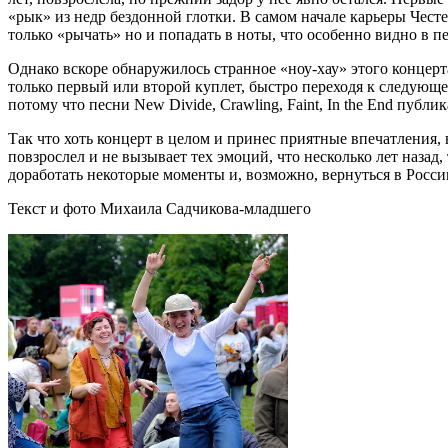
«рык» из недр бездонной глотки. В самом начале карьеры Честер
только «рычать» но и попадать в ноты, что особенно видно в пес
Однако вскоре обнаружилось странное «ноу-хау» этого концер
только первый или второй куплет, быстро переходя к следующе
потому что песни New Divide, Crawling, Faint, In the End публи
Так что хоть концерт в целом и принес приятные впечатления, в
повзрослел и не вызывает тех эмоций, что несколько лет назад
доработать некоторые моменты и, возможно, вернуться в Росс
Текст и фото Михаила Садчикова-младшего