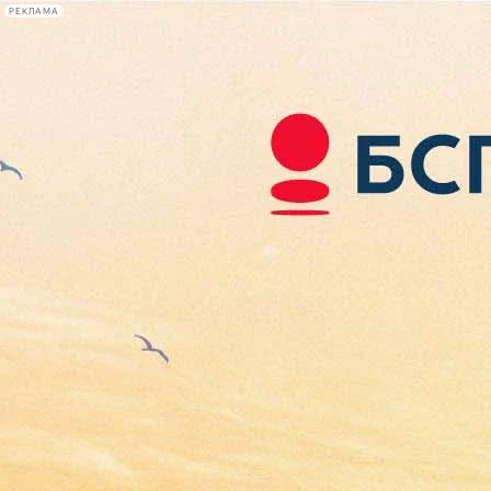
РЕКЛАМА
Афиша Plus
#телегид
Фонтанка.ру
Сегодня:
2026.08.08
12:59
Афиша Plus
кино
спектакли
выставки
концерты
лекции
книги
афиша плюс
новости
+