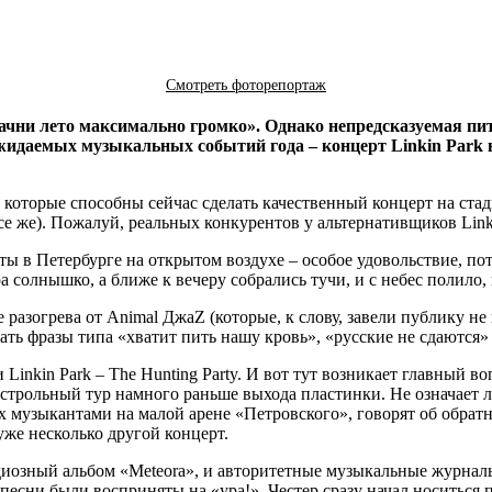
Смотреть фоторепортаж
Начни лето максимально громко». Однако непредсказуемая пи
ожидаемых музыкальных событий года – концерт Linkin Park 
 которые способны сейчас сделать качественный концерт на стади
о все же). Пожалуй, реальных конкурентов у альтернативщиков Lin
ты в Петербурге на открытом воздухе – особое удовольствие, по
а солнышко, а ближе к вечеру собрались тучи, и с небес полило,
 разогрева от Animal ДжаZ (которые, к слову, завели публику н
ть фразы типа «хватит пить нашу кровь», «русские не сдаются»
 Linkin Park – The Hunting Party. И вот тут возникает главный 
гастрольный тур намного раньше выхода пластинки. Не означает 
 музыкантами на малой арене «Петровского», говорят об обратн
уже несколько другой концерт.
андиозный альбом «Meteora», и авторитетные музыкальные журнал
е песни были восприняты на «ура!». Честер сразу начал носитьс