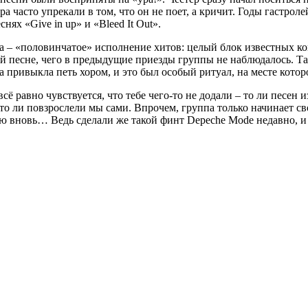
а часто упрекали в том, что он не поет, а кричит. Годы гастроле
нях «Give in up» и «Bleed It Out».
та – «половинчатое» исполнение хитов: целый блок известных 
й песне, чего в предыдущие приезды группы не наблюдалось. Та
ка привыкла петь хором, и это был особый ритуал, на месте котор
сё равно чувствуется, что тебе чего-то не додали – то ли песен 
, то ли повзрослели мы сами. Впрочем, группа только начинает с
ию вновь… Ведь сделали же такой финт Depeche Mode недавно, и