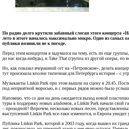
По радио долго крутили забавный слоган этого концерта «
лето в итоге началось максимально мокро. Одно из самых 
публики возникли не к погоде.
Перед этим концертом я задумался на тему, есть ли еще группы,
до нас когда-нибудь), и Take That (группа из другой оперы, н
Но, как показал вчерашний сет на «Петровском», делать концер
тут произошла вполне типичная для Петербурга история – с утр
Музыканты Linkin Park при этом вышли на сцену в 20.45. После
под неприятной моросью, и с первых рядов можно было услыша
Напомню, что со дня на день ожидается выход новой пластинки
туры в поддержку новых альбомов, а Linkin Park начали свой 
– проходной? Впрочем, несколько новых песен, представленных
выступлений Linkin Park все-таки изменится, и Европа увидит 
Публика Linkin Park, которой в 2003 году, когда вышел их гр
лет, повзрослела, но прежний задор у нее явно остался. Первы