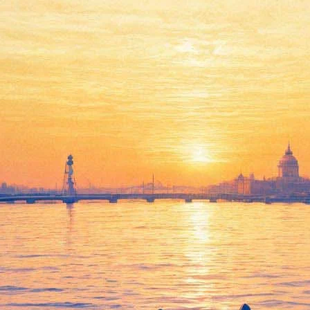
вой пройдет в историческом з
 мостках
роститься с
Людмилой Иосифовной Макаровой
можно будет 3 ию
рские мостки» на территории Волковского православного кладб
есения Словущего, расположенном на территории некрополя «Лит
а Иосифовна Макарова ушла из жизни 30 мая в 9 часов 10 мину