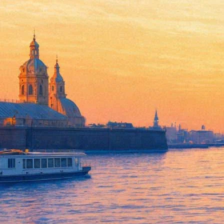
Прощание с Людмилой Макаро
похороны - на Литераторских
31 мая 2014,
02:41
Версия для печати
Как сообщила пресс-служба Большого драматического театра, п
БДТ им Г.А. Товстоногова (наб. р.Фонтанки, д.65).
Похороны состоятся 3 июня 2014 года в некрополе «Литерато
СССР Ефим Копелян. Отпевание начнется в 12.30 в Храме Воскр
Как уже
сообщала
"Фонтанка", народная артистка СССР Людмил