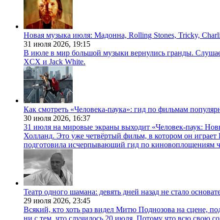
Новая музыка июля: Мадонна, Rolling Stones, Tricky, Char
31 июля 2026,
19:15
В июле в мир большой музыки вернулись гранды. Слушаем 
XCX и Jack White.
Как смотреть «Человека-паука»: гид по фильмам популя
30 июля 2026,
16:37
31 июля на мировые экраны выходит «Человек-паук: Нов
Холланд. Это уже четвёртый фильм, в котором он играет 
подготовила исчерпывающий гид по киновоплощениям ч
Театр одного шамана: девять дней назад не стало основа
29 июля 2026,
23:45
Всякий, кто хоть раз видел Митю Поднозова на сцене, по
ни с тем, что случилось 20 июля. Потому что всю свою 