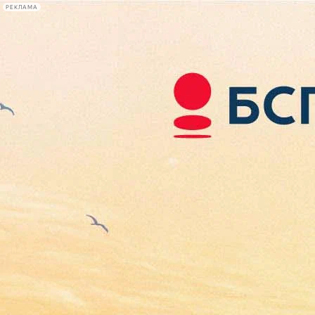
РЕКЛАМА
Афиша Plus
#телегид
Фонтанка.ру
Сегодня:
2026.08.06
09:49
Афиша Plus
кино
спектакли
выставки
концерты
лекции
книги
афиша плюс
новости
+