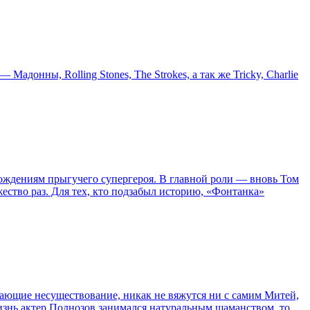
онны, Rolling Stones, The Strokes, а так же Tricky, Charlie
ождениям прыгучего супергероя. В главной роли — вновь Том
жество раз. Для тех, кто подзабыл историю, «Фонтанка»
сывающие несуществование, никак не вяжутся ни с самим Митей,
жизнь актер Поднозов занимался натуральным шаманством, то