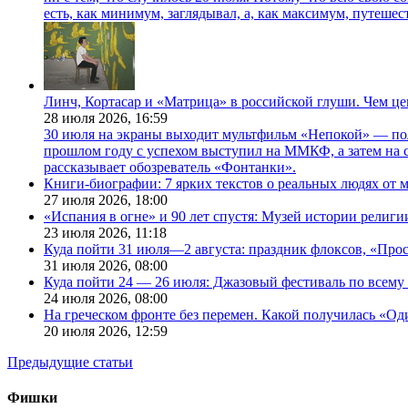
есть, как минимум, заглядывал, а, как максимум, путешест
Линч, Кортасар и «Матрица» в российской глуши. Чем ц
28 июля 2026,
16:59
30 июля на экраны выходит мультфильм «Непокой» — по
прошлом году с успехом выступил на ММКФ, а затем на 
рассказывает обозреватель «Фонтанки».
Книги-биографии: 7 ярких текстов о реальных людях от
27 июля 2026,
18:00
«Испания в огне» и 90 лет спустя: Музей истории религ
23 июля 2026,
11:18
Куда пойти 31 июля—2 августа: праздник флоксов, «Про
31 июля 2026,
08:00
Куда пойти 24 — 26 июля: Джазовый фестиваль по всему
24 июля 2026,
08:00
На греческом фронте без перемен. Какой получилась «О
20 июля 2026,
12:59
Предыдущие статьи
Фишки