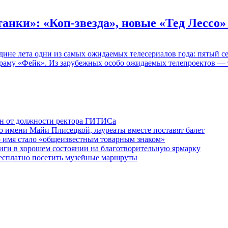
танки»: «Коп-звезда», новые «Тед Лессо
едине лета одни из самых ожидаемых телесериалов года: пятый
раму «Фейк». Из зарубежных особо ожидаемых телепроектов — т
ен от должности ректора ГИТИСа
 имени Майи Плисецкой, лауреаты вместе поставят балет
о имя стало «общеизвестным товарным знаком»
ги в хорошем состоянии на благотворительную ярмарку
бесплатно посетить музейные маршруты