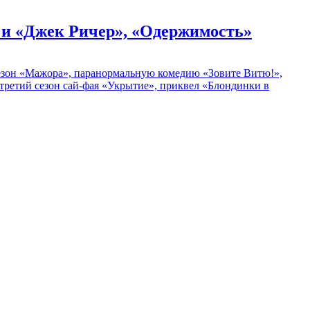
» и «Джек Ричер», «Одержимость»
 сезон «Мажора», паранормальную комедию «Зовите Витю!»,
ретий сезон сай-фая «Укрытие», приквел «Блондинки в