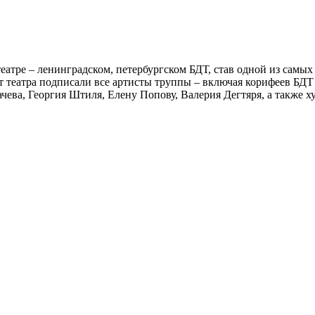
атре – ленинградском, петербургском БДТ, став одной из самых
от театра подписали все артисты труппы – включая корифеев БД
чева, Георгия Штиля, Елену Попову, Валерия Дегтяря, а также 