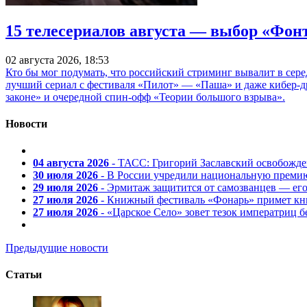
15 телесериалов августа — выбор «Фон
02 августа 2026, 18:53
Кто бы мог подумать, что российский стриминг вывалит в сер
лучший сериал с фестиваля «Пилот» — «Паша» и даже кибер-д
законе» и очередной спин-офф «Теории большого взрыва».
Новости
04 августа 2026
- ТАСС: Григорий Заславский освобожд
30 июля 2026
- В России учредили национальную премию
29 июля 2026
- Эрмитаж защитится от самозванцев — ег
27 июля 2026
- Книжный фестиваль «Фонарь» примет кни
27 июля 2026
- «Царское Село» зовет тезок императриц 
Предыдущие новости
Статьи