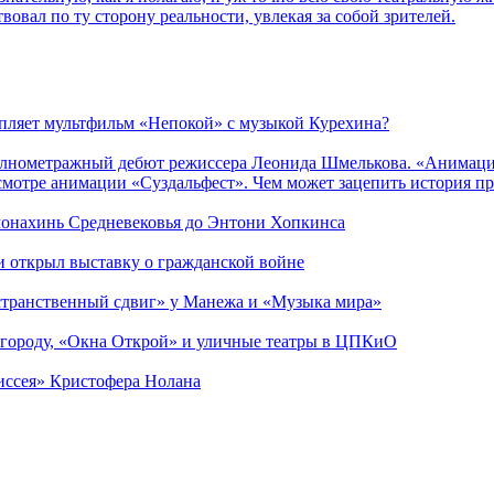
вовал по ту сторону реальности, увлекая за собой зрителей.
епляет мультфильм «Непокой» с музыкой Курехина?
лнометражный дебют режиссера Леонида Шмелькова. «Анимацио
смотре анимации «Суздальфест». Чем может зацепить история п
 монахинь Средневековья до Энтони Хопкинса
ии открыл выставку о гражданской войне
странственный сдвиг» у Манежа и «Музыка мира»
 городу, «Окна Открой» и уличные театры в ЦПКиО
диссея» Кристофера Нолана