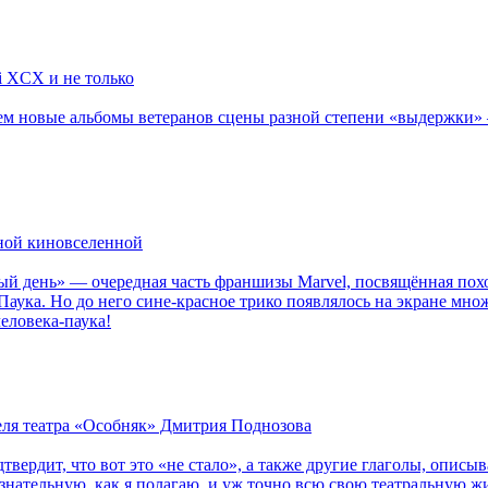
li XCX и не только
новые альбомы ветеранов сцены разной степени «выдержки» — Мад
рной киновселенной
ый день» — очередная часть франшизы Marvel, посвящённая пох
Паука. Но до него сине-красное трико появлялось на экране мно
еловека-паука!
теля театра «Особняк» Дмитрия Поднозова
дтвердит, что вот это «не стало», а также другие глаголы, опи
сознательную, как я полагаю, и уж точно всю свою театральную 