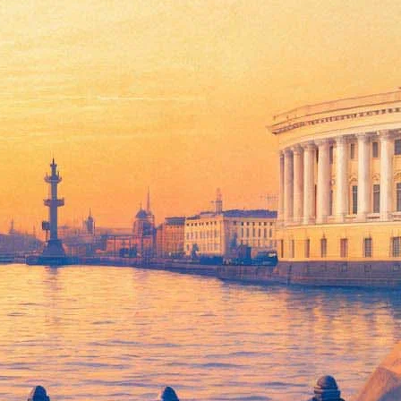
дании БДТ на Фонтанке,
ня 2014 года, во вторник, с 10.00 до 12.00 в основном здании
ища, где похоронен муж Людмилы Макаровой, народный артист
ераторские мостки» (ул. Расстанная, д. 30).
т на 93 году жизни.