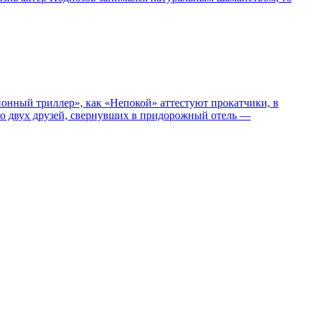
нный триллер», как «Непокой» аттестуют прокатчики, в
ро двух друзей, свернувших в придорожный отель —