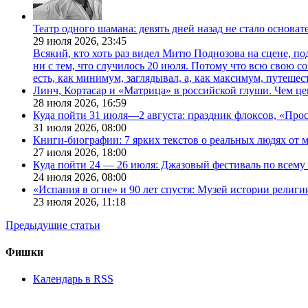
Театр одного шамана: девять дней назад не стало основа
29 июля 2026,
23:45
Всякий, кто хоть раз видел Митю Поднозова на сцене, по
ни с тем, что случилось 20 июля. Потому что всю свою 
есть, как минимум, заглядывал, а, как максимум, путешест
Линч, Кортасар и «Матрица» в российской глуши. Чем ц
28 июля 2026,
16:59
Куда пойти 31 июля—2 августа: праздник флоксов, «Про
31 июля 2026,
08:00
Книги-биографии: 7 ярких текстов о реальных людях от
27 июля 2026,
18:00
Куда пойти 24 — 26 июля: Джазовый фестиваль по всему
24 июля 2026,
08:00
«Испания в огне» и 90 лет спустя: Музей истории религ
23 июля 2026,
11:18
Предыдущие статьи
Фишки
Календарь в RSS