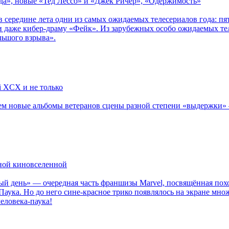
зда», новые «Тед Лессо» и «Джек Ричер», «Одержимость»
в середине лета одни из самых ожидаемых телесериалов года: 
 даже кибер-драму «Фейк». Из зарубежных особо ожидаемых тел
льшого взрыва».
li XCX и не только
новые альбомы ветеранов сцены разной степени «выдержки» — Мад
рной киновселенной
ый день» — очередная часть франшизы Marvel, посвящённая пох
Паука. Но до него сине-красное трико появлялось на экране мно
еловека-паука!