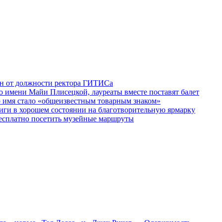
ен от должности ректора ГИТИСа
 имени Майи Плисецкой, лауреаты вместе поставят балет
о имя стало «общеизвестным товарным знаком»
ги в хорошем состоянии на благотворительную ярмарку
бесплатно посетить музейные маршруты