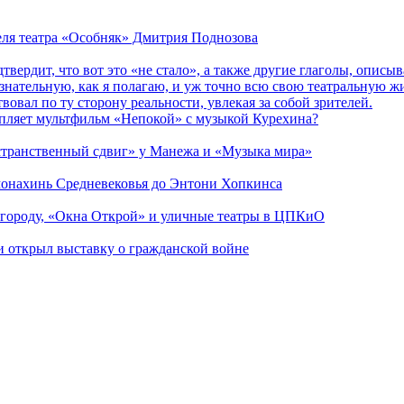
теля театра «Особняк» Дмитрия Поднозова
дтвердит, что вот это «не стало», а также другие глаголы, опи
сознательную, как я полагаю, и уж точно всю свою театральную 
вовал по ту сторону реальности, увлекая за собой зрителей.
епляет мультфильм «Непокой» с музыкой Курехина?
странственный сдвиг» у Манежа и «Музыка мира»
 монахинь Средневековья до Энтони Хопкинса
 городу, «Окна Открой» и уличные театры в ЦПКиО
ии открыл выставку о гражданской войне