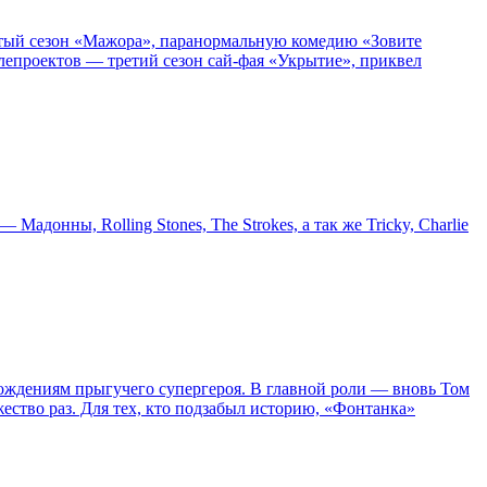
пятый сезон «Мажора», паранормальную комедию «Зовите
епроектов — третий сезон сай-фая «Укрытие», приквел
онны, Rolling Stones, The Strokes, а так же Tricky, Charlie
ождениям прыгучего супергероя. В главной роли — вновь Том
жество раз. Для тех, кто подзабыл историю, «Фонтанка»