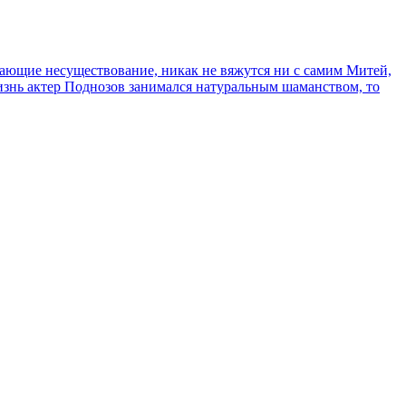
сывающие несуществование, никак не вяжутся ни с самим Митей,
жизнь актер Поднозов занимался натуральным шаманством, то