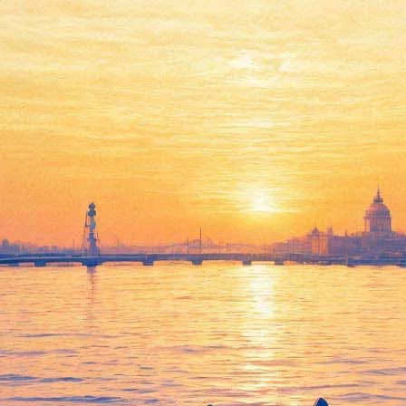
тербурге и Москве отменен
Inch Nails.
изменениями в расписании тура группы, отменяются выступлени
иев к вышеуказанному объявлению.
вости нет, однако известно, что в июле группа продолжит свой