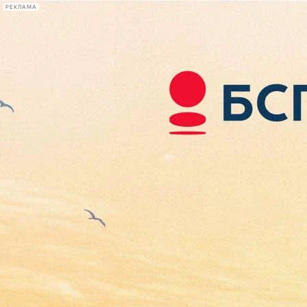
РЕКЛАМА
Афиша Plus
#телегид
Фонтанка.ру
Сегодня:
2026.08.07
07:12
Афиша Plus
кино
спектакли
выставки
концерты
лекции
книги
афиша плюс
новости
+