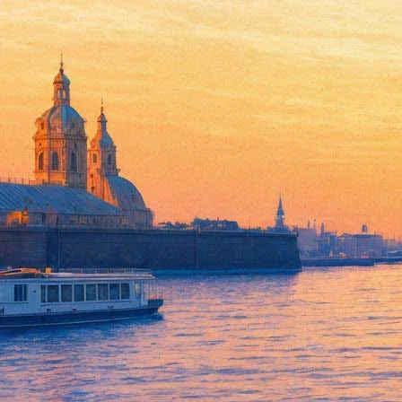
Концерт Nine Inch Nails в Пе
30 мая 2014,
12:50
Версия для печати
Стало известно об отмене петербургского концерта группы Nine 
По официальному заявлению представителя группы, в связи с 
Организаторы концертов не имеют дополнительных комментар
На официальном сайте группы никаких комментариев в этой но
Soundgarden.