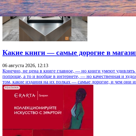
Какие книги — самые дорогие в магази
06 августа 2026, 12:13
Конечно, не цена в книге главное, — но книги умеют удивлять
попроще, а то и вообще в интернете, — но качественная и ху
том, какие издания на их полках — самые дорогие, и чем они и
РЕКЛАМА