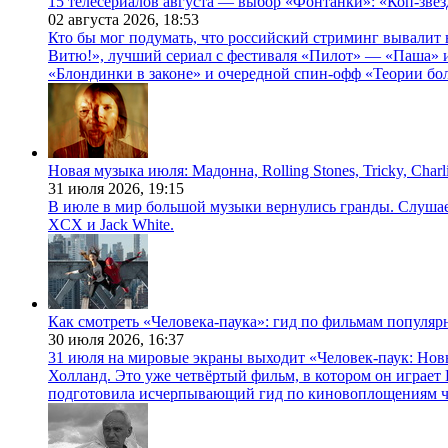
15 телесериалов августа — выбор «Фонтанки»: «Коп-зве
02 августа 2026,
18:53
Кто бы мог подумать, что российский стриминг вывалит 
Витю!», лучший сериал с фестиваля «Пилот» — «Паша» и
«Блондинки в законе» и очередной спин-офф «Теории бо
Новая музыка июля: Мадонна, Rolling Stones, Tricky, Char
31 июля 2026,
19:15
В июле в мир большой музыки вернулись гранды. Слушаем 
XCX и Jack White.
Как смотреть «Человека-паука»: гид по фильмам популя
30 июля 2026,
16:37
31 июля на мировые экраны выходит «Человек-паук: Нов
Холланд. Это уже четвёртый фильм, в котором он играет 
подготовила исчерпывающий гид по киновоплощениям ч