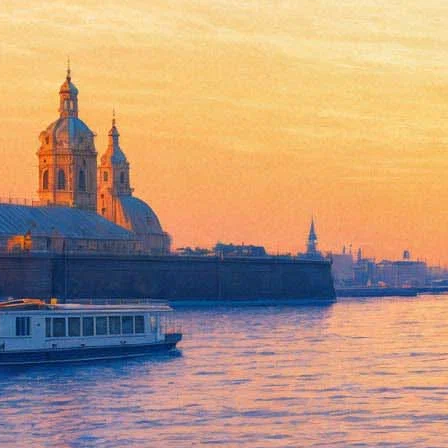
Питчинг минкульта: отставни
28 мая 2014,
22:16
Версия для печати