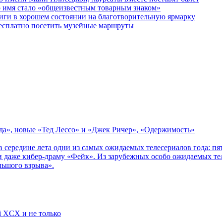
о имя стало «общеизвестным товарным знаком»
ги в хорошем состоянии на благотворительную ярмарку
бесплатно посетить музейные маршруты
зда», новые «Тед Лессо» и «Джек Ричер», «Одержимость»
в середине лета одни из самых ожидаемых телесериалов года: 
 даже кибер-драму «Фейк». Из зарубежных особо ожидаемых тел
льшого взрыва».
li XCX и не только