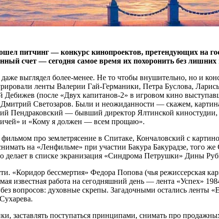
рошел питчинг — конкурс кинопроектов, претендующих на гос
енный счет — сегодня самое время их похоронить без лишних
аже выглядел более-менее. Не то чтобы внушительно, но и конс
гурировали ленты Валерии Гай-Германики, Петра Буслова, Лари
й Дебижев (после «Двух капитанов-2» в игровом кино выступав
 Дмитрий Светозаров. Были и неожиданности — скажем, карти
рий Пендраковский — бывший директор Ялтинской киностудии, 
ничей» и «Кому я должен — всем прощаю».
с фильмом про землетрясение в Спитаке, Кончаловский с карти
снимать на «Ленфильме» при участии Бакура Бакурадзе, того же
что делает в списке экранизация «Синдрома Петрушки» Дины Ру
и. «Коридор бессмертия» Федора Попова (чья режиссерская карь
мая известная работа на сегодняшний день — лента «Успех» 198
 без вопросов: духовные скрепы. Загадочными остались ленты «
.Сухарева.
йки, заставлять поступаться принципами, снимать про продажны