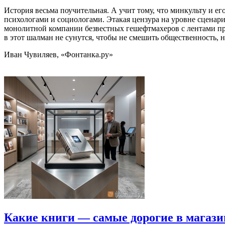
История весьма поучительная. А учит тому, что минкульту и 
психологами и социологами. Этакая цензура на уровне сценари
монолитной компании безвестных гешефтмахеров с лентами пр
в этот шалман не сунутся, чтобы не смешить общественность, н
Иван Чувиляев, «Фонтанка.ру»
Какие книги — самые дорогие в магази