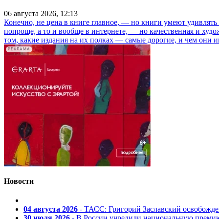
06 августа 2026, 12:13
Конечно, не цена в книге главное, — но книги умеют удивлять
попроще, а то и вообще в интернете, — но качественная и ху
том, какие издания на их полках — самые дорогие, и чем они и
РЕКЛАМА
Новости
04 августа 2026
- ТАСС: Григорий Заславский освобожд
30 июля 2026
- В России учредили национальную премию