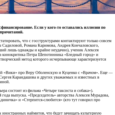
финансирование. Если у кого-то оставались иллюзии по
 причитаний.
татировать, что с госструктурами контактируют только совсем
сы Садиловой, Романа Каримова, Андрея Кончаловского,
ший лишь однажды и крайне неудачно), ученик Алексея
на кинокритика Петра Шепотинника «Бледный город» и
творческий метод которого исчерпывающе характеризуется
ной «Вики» про Веру Оболенскую и Куценко с «Врачом». Еще —
 Сергея Карандашова и других уважаемых и известных в
биной.
ера состоит из фильма «Четыре таксиста и собака»).
4 года выпуска. «Председатель» авторства Алексея Мурадова,
Единичка» и «Стерпится-слюбится» (кто тут говорил про
х иностранных наймитов, что будут зачищать культурную