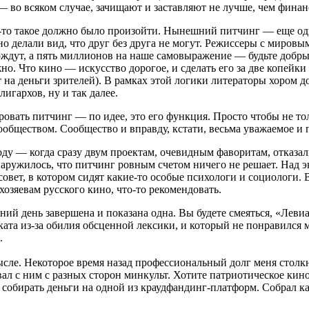
— во всяком случае, зачищают и заставляют не лучше, чем фина
о-то такое должно было произойти. Нынешний питчинг — еще од
о делали вид, что друг без друга не могут. Режиссеры с мировы
ждут, а пять миллионов на наше самовыражение — будьте добры
. Что кино — искусство дорогое, и сделать его за две копейки н
т на деньги зрителей). В рамках этой логики литераторы хором 
лигархов, ну и так далее.
овать питчинг — по идее, это его функция. Просто чтобы не т
ообществом. Сообщество и вправду, кстати, весьма уважаемое и 
ду — когда сразу двум проектам, очевидным фаворитам, отказа
ружилось, что питчинг ровным счетом ничего не решает. Над эк
овет, в котором сидят какие-то особые психологи и социологи. 
озяевам русского кино, что-то рекомендовать.
ний день завершена и показана одна. Вы будете смеяться, «Лев
оката из-за обилия обсценной лексики, и который не понравилс
.
смысле. Некоторое время назад профессиональный долг меня сто
овал с ним с разных сторон минкульт. Хотите патриотическое кин
 собирать деньги на одной из краудфандинг-платформ. Собрал к