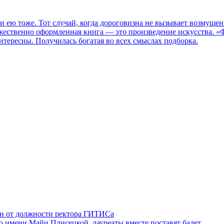
 и ею тоже. Тот случай, когда дороговизна не вызывает возмуще
дожественно оформленная книга — это произведение искусства. 
нтересны. Получилась богатая во всех смыслах подборка.
ен от должности ректора ГИТИСа
 имени Майи Плисецкой, лауреаты вместе поставят балет