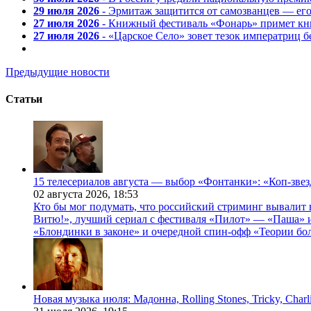
29 июля 2026
- Эрмитаж защитится от самозванцев — ег
27 июля 2026
- Книжный фестиваль «Фонарь» примет кни
27 июля 2026
- «Царское Село» зовет тезок императриц 
Предыдущие новости
Статьи
15 телесериалов августа — выбор «Фонтанки»: «Коп-зве
02 августа 2026,
18:53
Кто бы мог подумать, что российский стриминг вывалит 
Витю!», лучший сериал с фестиваля «Пилот» — «Паша» и
«Блондинки в законе» и очередной спин-офф «Теории бо
Новая музыка июля: Мадонна, Rolling Stones, Tricky, Char