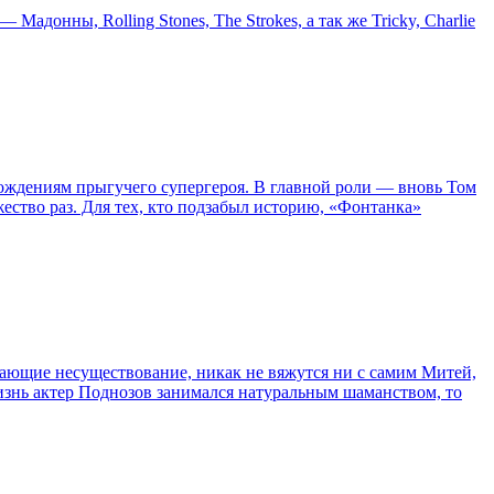
онны, Rolling Stones, The Strokes, а так же Tricky, Charlie
ождениям прыгучего супергероя. В главной роли — вновь Том
жество раз. Для тех, кто подзабыл историю, «Фонтанка»
сывающие несуществование, никак не вяжутся ни с самим Митей,
жизнь актер Поднозов занимался натуральным шаманством, то