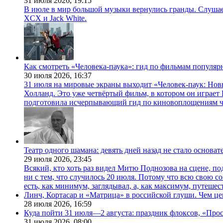
31 июля 2026,
19:15
В июле в мир большой музыки вернулись гранды. Слушаем 
XCX и Jack White.
Как смотреть «Человека-паука»: гид по фильмам популя
30 июля 2026,
16:37
31 июля на мировые экраны выходит «Человек-паук: Нов
Холланд. Это уже четвёртый фильм, в котором он играет 
подготовила исчерпывающий гид по киновоплощениям ч
Театр одного шамана: девять дней назад не стало основа
29 июля 2026,
23:45
Всякий, кто хоть раз видел Митю Поднозова на сцене, по
ни с тем, что случилось 20 июля. Потому что всю свою 
есть, как минимум, заглядывал, а, как максимум, путешест
Линч, Кортасар и «Матрица» в российской глуши. Чем ц
28 июля 2026,
16:59
Куда пойти 31 июля—2 августа: праздник флоксов, «Про
31 июля 2026,
08:00