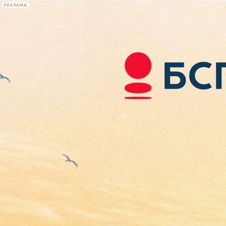
РЕКЛАМА
Афиша Plus
#телегид
Фонтанка.ру
Сегодня:
2026.08.07
07:42
Афиша Plus
кино
спектакли
выставки
концерты
лекции
книги
афиша плюс
новости
+