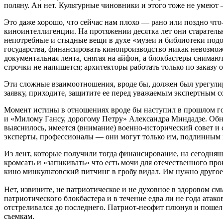
поляну. Ан нет. Культурные чиновники и этого тоже не умеют 
Это даже хорошо, что сейчас нам плохо — рано или поздно чт
киноинтеллигенции. На протяжении десятка лет они старательн
непотребные и стыдные вещи в духе «музеи и библиотеки подо
государства, финансировать кинопроизводство никак невозможно
документальная лента, снятая на айфон, а блокбастеры снимаю
строчки не напишется; архитекторы работать только по заказу о
Эти сложные взаимоотношения, вроде бы, должен был урегулир
заявку, приходите, защитите ее перед уважаемым экспертным с
Момент истины в отношениях вроде бы наступил в прошлом го
и «Милому Гансу, дорогому Петру» Александра Миндадзе. Обна
выяснилось, имеется (внимание) военно-исторический совет и с
эксперты, профессионалы — они могут только им, подлинным х
Из лент, которые получили тогда финансирование, на сегодняш
кромсать и «запикивать» что есть мочи для отечественного пр
кино минкультовский питчинг в гробу видал. Им нужно другое
Нет, извините, не патриотическое и не духовное в здоровом 
патриотического блокбастера и в течение едва ли не года атак
отстреливался до последнего. Патриот-неофит плюнул и пошел
съемкам.