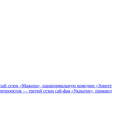
пятый сезон «Мажора», паранормальную комедию «Зовите
епроектов — третий сезон сай-фая «Укрытие», приквел