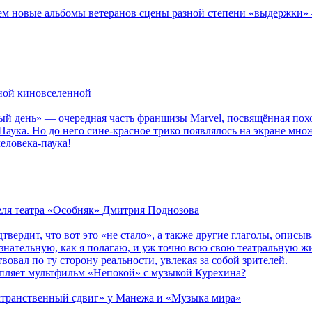
новые альбомы ветеранов сцены разной степени «выдержки» — Мад
рной киновселенной
ый день» — очередная часть франшизы Marvel, посвящённая пох
Паука. Но до него сине-красное трико появлялось на экране мно
еловека-паука!
теля театра «Особняк» Дмитрия Поднозова
дтвердит, что вот это «не стало», а также другие глаголы, опи
сознательную, как я полагаю, и уж точно всю свою театральную 
вовал по ту сторону реальности, увлекая за собой зрителей.
епляет мультфильм «Непокой» с музыкой Курехина?
странственный сдвиг» у Манежа и «Музыка мира»