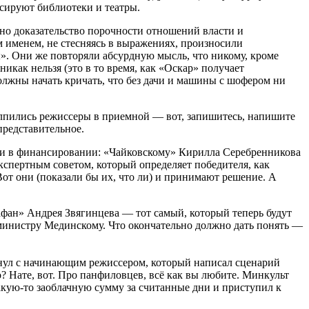
нсируют библиотеки и театры.
но доказательство порочности отношений власти и
м именем, не стесняясь в выражениях, произносили
». Они же повторяли абсурдную мысль, что никому, кроме
икак нельзя (это в то время, как «Оскар» получает
должны начать кричать, что без дачи и машины с шофером ни
олпились режиссеры в приемной — вот, запишитесь, напишите
представительное.
ли в финансировании: «Чайковскому» Кирилла Серебренникова
спертным советом, который определяет победителя, как
Вот они (показали бы их, что ли) и принимают решение. А
иафан» Андрея Звягинцева — тот самый, который теперь будут
я министру Мединскому. Что окончательно должно дать понять —
лкнул с начинающим режиссером, который написал сценарий
о? Нате, вот. Про панфиловцев, всё как вы любите. Минкульт
акую-то заоблачную сумму за считанные дни и приступил к