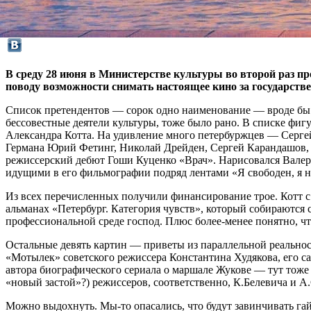
В среду 28 июня в Министерстве культуры во второй раз п
поводу возможности снимать настоящее кино за государств
Список претендентов — сорок одно наименование — вроде бы д
бессовестные деятели культуры, тоже было рано. В списке фи
Александра Котта. На удивление много петербуржцев — Серге
Германа Юрий Фетинг, Николай Дрейден, Сергей Карандашов,
режиссерский дебют Гоши Куценко «Врач». Нарисовался Вале
идущими в его фильмографии подряд лентами «Я свободен, я 
Из всех перечисленных получили финансирование трое. Котт 
альманах «Петербург. Категория чувств», который собираются 
профессиональной среде господ. Плюс более-менее понятно, 
Остальные девять картин — приветы из параллельной реальност
«Мотылек» советского режиссера Константина Худякова, его са
автора биографического сериала о маршале Жукове — тут тоже
«новый застой»?) режиссеров, соответственно, К.Белевича и А
Можно выдохнуть. Мы-то опасались, что будут завинчивать га