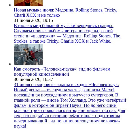
Новая музыка июля: Мадонна, Rolling Stones, Tricky,
Charli XCX и не только
31 июля 2026,
19:15
В июле в мир большой музыки вернулись гранды.
Слушаем новые альбомы ветеранов сцены разной
степени «выдержки» — Мадонны, Rolling Stones, The
Strokes, а так же Tricky, Charlie XCX и Jack White.
Как смотреть «Человека-паука»: гид по фильмам
популярной киновселенной
30 июля 2026,
16:37
31 июля на мировые экраны выходит «Человек-паук:
Новый день» — очередная часть франшизы Marvel,
посвящённая похождениям прыгучего супергероя. В
главной роли — вновь Том Холланд. Это уже четвёртый
фильм, в котором он играет Паука. Но до него сине-
красное трико появлялось на экране множество раз. Для
тех, кто подзабыл историю, «Фонтанка» подготовила
исчерпывающий гид по киновоплощениям человека-
паука!