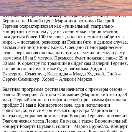
спектакля – 58 оперных и 55 балетных, и более 80
концертов камерно-симфонической музыки.
Фестиваль откроется премьерой «Троянцев» – оперу Гектора
Берлиоза на Новой сцене Мариинки, которую Валерий
Гергиев охарактеризовал как «уникальный театрально-
концертный комплекс, где на сцене может одновременно
находиться более 1000 человек, и каких немного найдется в
мире», – поставил, режиссер из Греции (что, в данном случае,
весьма логично) Яннис Кокос. Обещано сценографическое
чудо – зеркальная пленка, натянутая на металлическую раму
размером 16 на 9 метров. Премьера будет показана также 29 и
30 мая. К оркестру по традиции выйдет сам Валерий Гергиев,
состав исполнителей тоже будет звездным: Дидона –
Екатерина Семенчук, Кассандра – Млада Худолей, Эней –
Сергей Семишкур, Хореб – Алексей Марков.
Балетная программа фестиваля начнется с премьеры сезона –
балета Фредерика Аштона «Сильвия» (Мариинский театр, 28
мая). Первый концерт симфонической программы фестиваля
пройдет 31 мая в Концертном зале, где в исполнении
солистов, хора и симфонического оркестра Мариинского
театра под управлением маэстро Валерия Гергиева прозвучит
Глаголическая месса Леоша Яначека, а также Виолончельный
концерт Роберта Шумана, солист – Марио Брунелло. Концерт
посвящен памяти друга театра и мецената Ричарда Колбурна.