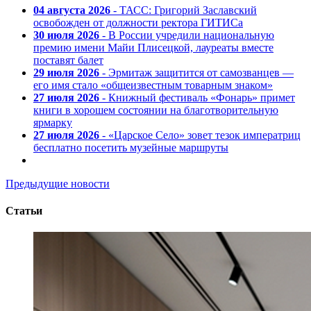
04 августа 2026
- ТАСС: Григорий Заславский
освобожден от должности ректора ГИТИСа
30 июля 2026
- В России учредили национальную
премию имени Майи Плисецкой, лауреаты вместе
поставят балет
29 июля 2026
- Эрмитаж защитится от самозванцев —
его имя стало «общеизвестным товарным знаком»
27 июля 2026
- Книжный фестиваль «Фонарь» примет
книги в хорошем состоянии на благотворительную
ярмарку
27 июля 2026
- «Царское Село» зовет тезок императриц
бесплатно посетить музейные маршруты
Предыдущие новости
Статьи