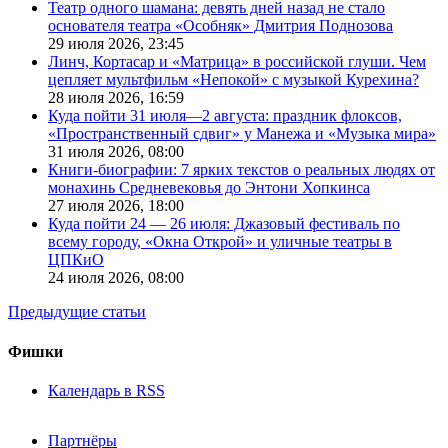
Театр одного шамана: девять дней назад не стало
основателя театра «Особняк» Дмитрия Поднозова
29 июля 2026,
23:45
Линч, Кортасар и «Матрица» в российской глуши. Чем
цепляет мультфильм «Непокой» с музыкой Курехина?
28 июля 2026,
16:59
Куда пойти 31 июля—2 августа: праздник флоксов,
«Пространственный сдвиг» у Манежа и «Музыка мира»
31 июля 2026,
08:00
Книги-биографии: 7 ярких текстов о реальных людях от
монахинь Средневековья до Энтони Хопкинса
27 июля 2026,
18:00
Куда пойти 24 — 26 июля: Джазовый фестиваль по
всему городу, «Окна Открой» и уличные театры в
ЦПКиО
24 июля 2026,
08:00
Предыдущие статьи
Фишки
Календарь в RSS
Партнёры