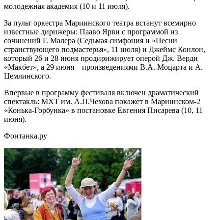
молодежная академия (10 и 11 июля).
За пульт оркестра Мариинского театра встанут всемирно
известные дирижеры: Пааво Ярви с программой из
сочинений Г. Малера (Седьмая симфония и «Песни
странствующего подмастерья», 11 июля) и Джеймс Конлон,
который 26 и 28 июня продирижирует оперой Дж. Верди
«Макбет», а 29 июня – произведениями В.А. Моцарта и А.
Цемлинского.
Впервые в программу фестиваля включен драматический
спектакль: МХТ им. А.П.Чехова покажет в Мариинском-2
«Конька-Горбунка» в постановке Евгения Писарева (10, 11
июня).
Фонтанка.ру