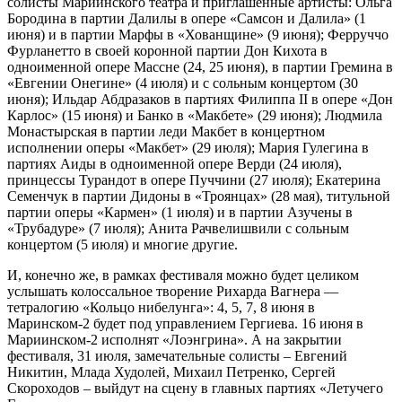
солисты Мариинского театра и приглашенные артисты: Ольга
Бородина в партии Далилы в опере «Самсон и Далила» (1
июня) и в партии Марфы в «Хованщине» (9 июня); Ферруччо
Фурланетто в своей коронной партии Дон Кихота в
одноименной опере Массне (24, 25 июня), в партии Гремина в
«Евгении Онегине» (4 июля) и с сольным концертом (30
июня); Ильдар Абдразаков в партиях Филиппа II в опере «Дон
Карлос» (15 июня) и Банко в «Макбете» (29 июня); Людмила
Монастырская в партии леди Макбет в концертном
исполнении оперы «Макбет» (29 июля); Мария Гулегина в
партиях Аиды в одноименной опере Верди (24 июля),
принцессы Турандот в опере Пуччини (27 июля); Екатерина
Семенчук в партии Дидоны в «Троянцах» (28 мая), титульной
партии оперы «Кармен» (1 июля) и в партии Азучены в
«Трубадуре» (7 июля); Анита Рачвелишвили с сольным
концертом (5 июля) и многие другие.
И, конечно же, в рамках фестиваля можно будет целиком
услышать колоссальное творение Рихарда Вагнера —
тетралогию «Кольцо нибелунга»: 4, 5, 7, 8 июня в
Маринском-2 будет под управлением Гергиева. 16 июня в
Мариинском-2 исполнят «Лоэнгрина». А на закрытии
фестиваля, 31 июля, замечательные солисты – Евгений
Никитин, Млада Худолей, Михаил Петренко, Сергей
Скороходов – выйдут на сцену в главных партиях «Летучего