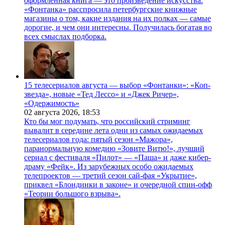
оформленная книга — это произведение искусства.
«Фонтанка» расспросила петербургские книжные
магазины о том, какие издания на их полках — самые
дорогие, и чем они интересны. Получилась богатая во
всех смыслах подборка.
15 телесериалов августа — выбор «Фонтанки»: «Коп-
звезда», новые «Тед Лессо» и «Джек Ричер»,
«Одержимость»
02 августа 2026,
18:53
Кто бы мог подумать, что российский стриминг
вывалит в середине лета одни из самых ожидаемых
телесериалов года: пятый сезон «Мажора»,
паранормальную комедию «Зовите Витю!», лучший
сериал с фестиваля «Пилот» — «Паша» и даже кибер-
драму «Фейк». Из зарубежных особо ожидаемых
телепроектов — третий сезон сай-фая «Укрытие»,
приквел «Блондинки в законе» и очередной спин-офф
«Теории большого взрыва».