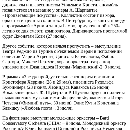
дирижером и клавесинистом Уильямом Кристи, ансамбль
позаимствовал название у оперы А. Шарпантье
«Процветающие искусства». Коллектив состоит из хора,
оркестра и группы солистов. В Петербург музыканты приедут
с программой «Арии и танцы Рамо», приуроченной к 250-
летию со дня смерти композитора. Дирижировать программой
будет Джонатан Коэн (27 июня).
Другое событие, которое нельзя пропустить – выступление
Театра Реджио из Турина с Реквиемом Верди в исполнении
солистов Марии Агресты, Даниэлы Барчеллоны, Фабио
Сартори, Микеле Пертузи, хора и оркестра театра под
управлением Джанандреа Нозеды (Мариинский-2, 9 июля).
В рамках «Звезд» пройдут сольные концерты органиста
Кристофера Херрика (28 и 29 мая), писаниста Рудольфа
Бухбиндера (23 июня), Леонидаса Кавакоса (26 июня).
Вокальные циклы Ф. Шуберта и Р. Шумана будут исполнены
выдающимися музыкантами: Ферруччо Фурланетто и Игоря
Четуева («Зимний путь», 30 июня), Элис Кут и Кристиана
Блэкшоу («Любовь поэта», 3 июля).
На фестивале выступят молодежные оркестры – Bard
Conservatory Orchestra (США) – 9 июня, Молодежный оркестр
России п/у Юрия Башмета (16 июня) и Российско-Немецкая