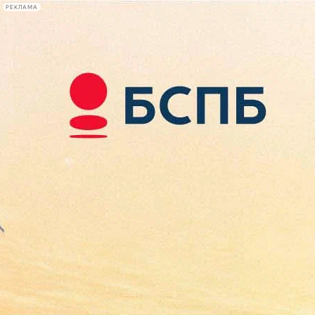
РЕКЛАМА
Афиша Plus
#телегид
Фонтанка.ру
Сегодня:
2026.08.07
12:43
Афиша Plus
кино
спектакли
выставки
концерты
лекции
книги
афиша плюс
новости
+