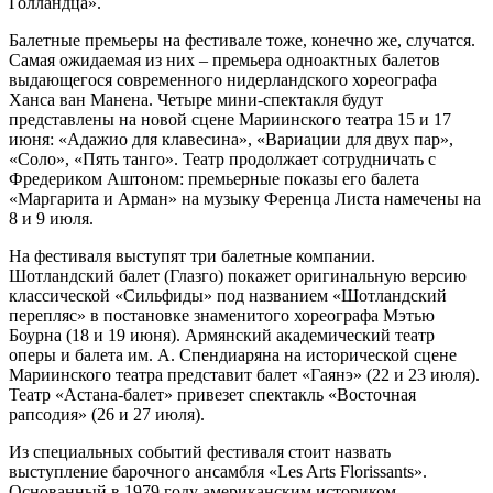
Голландца».
Балетные премьеры на фестивале тоже, конечно же, случатся.
Самая ожидаемая из них – премьера одноактных балетов
выдающегося современного нидерландского хореографа
Ханса ван Манена. Четыре мини-спектакля будут
представлены на новой сцене Мариинского театра 15 и 17
июня: «Адажио для клавесина», «Вариации для двух пар»,
«Соло», «Пять танго». Театр продолжает сотрудничать с
Фредериком Аштоном: премьерные показы его балета
«Маргарита и Арман» на музыку Ференца Листа намечены на
8 и 9 июля.
На фестиваля выступят три балетные компании.
Шотландский балет (Глазго) покажет оригинальную версию
классической «Сильфиды» под названием «Шотландский
перепляс» в постановке знаменитого хореографа Мэтью
Боурна (18 и 19 июня). Армянский академический театр
оперы и балета им. А. Спендиаряна на исторической сцене
Мариинского театра представит балет «Гаянэ» (22 и 23 июля).
Театр «Астана-балет» привезет спектакль «Восточная
рапсодия» (26 и 27 июля).
Из специальных событий фестиваля стоит назвать
выступление барочного ансамбля «Les Arts Florissants».
Основанный в 1979 году американским историком,