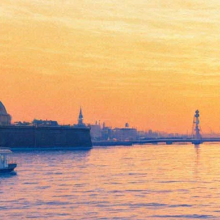
Фестиваль Гергиева «Звезды
белых ночей» открывается
сегодня и за 65 дней
представит более 200
спектаклей и концертов
28 мая 2014,
17:49
Версия для печати
Сегодня, 28 мая, в Петербурге в двадцать второй раз
открывается традиционный летний фестиваль
Мариинского театра «Звезды белых ночей», который
продлится до 31 июля. Всего за 65 фестивальных дней
будет дано более 200 спектаклей и концертов: 133