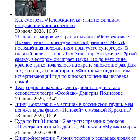
Как смотреть «Человека-паука»: гид по фильмам
популярной киновселенной
30 июля 2026,
16:37
31 июля на мировые экраны выходит «Человек-паук:
Новый день» — очередная часть франшизы Marvel,
посвящённая похождениям прыгучего супергероя. В
главной роли — вновь Том Холланд. Это уже четвёртый
фильм, в котором он играет Паука. Но до него сине-
красное трико появлялось на экране множество раз. Для
тех, кто подзабыл историю, «Фонтанка» подготовила
исчерпывающий гид по киновоплощениям человека-
паука!
Театр одного шамана: девять дней назад не стало
основателя театра «Особняк» Дмитрия Поднозова
29 июля 2026,
23:45
Линч, Кортасар и «Матрица» в российской глуши. Чем
цепляет мультфильм «Непокой» с музыкой Курехина?
28 июля 2026,
16:59
Куда пойти 31 июля—2 августа: праздник флоксов,
«Пространственный сдвиг» у Манежа и «Музыка мира»
31 июля 2026,
08:00
Книги-биографии: 7 ярких текстов о реальных людях от