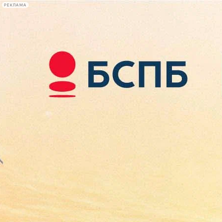
РЕКЛАМА
Афиша Plus
#телегид
Фонтанка.ру
Сегодня:
2026.08.07
12:42
Афиша Plus
кино
спектакли
выставки
концерты
лекции
книги
афиша плюс
новости
+