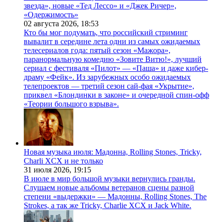
звезда», новые «Тед Лессо» и «Джек Ричер»,
«Одержимость»
02 августа 2026,
18:53
Кто бы мог подумать, что российский стриминг
вывалит в середине лета одни из самых ожидаемых
телесериалов года: пятый сезон «Мажора»,
паранормальную комедию «Зовите Витю!», лучший
сериал с фестиваля «Пилот» — «Паша» и даже кибер-
драму «Фейк». Из зарубежных особо ожидаемых
телепроектов — третий сезон сай-фая «Укрытие»,
приквел «Блондинки в законе» и очередной спин-офф
«Теории большого взрыва».
Новая музыка июля: Мадонна, Rolling Stones, Tricky,
Charli XCX и не только
31 июля 2026,
19:15
В июле в мир большой музыки вернулись гранды.
Слушаем новые альбомы ветеранов сцены разной
степени «выдержки» — Мадонны, Rolling Stones, The
Strokes, а так же Tricky, Charlie XCX и Jack White.