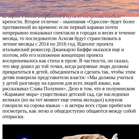
С той разницей, что в этот раз театры будут путешествовать
не на колесах, а на паруснике Hoppet, который поздним
вечером 1 июня отправится в путь от Петропавловской
крепости. Второе отличие – нынешняя «Одиссея» будет более
протяженной во времени: если первый караван почти
непрерывно показывал спектакли в городах и весях в течение
месяца, то последователи Асисяя будут странствовать в
летние месяцы с 2014 по 2016 год. Идеолог проекта
итальянский режиссер Джанкарло Биффи оказался еще и
поэтом, ибо его изложение концепции проекта
воспринималось как стихи в прозе. В частности, он сказал,
что мир дошел до той точки, когда разумные люди должны
превратиться в детей, объединиться и сделать так, чтобы этим
детям поверили представители власти: «Мы должны учиться
у детей разговору на едином для всех людей языке, как
рассказывал Слава Полунин». Дело в том, что в полунинском
«Караване мира» существовал детский сад, где наследники
великих (но на тот момент еще очень молодых) клоунов
говорили на сорока языках – и актеры всех стран прибегали
посмотреть, как легко и общедоступно общаются между собой
отпрыски.