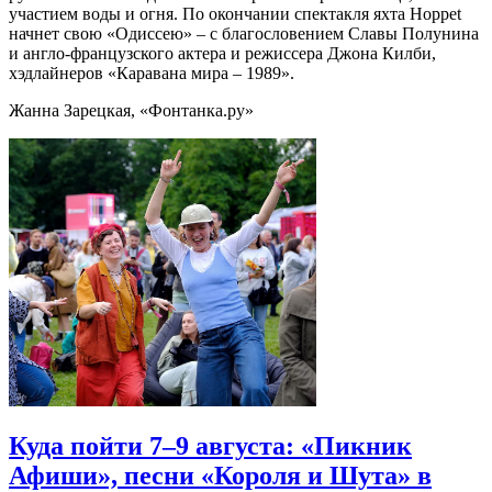
участием воды и огня. По окончании спектакля яхта Hoppet
начнет свою «Одиссею» – с благословением Славы Полунина
и англо-французского актера и режиссера Джона Килби,
хэдлайнеров «Каравана мира – 1989».
Жанна Зарецкая, «Фонтанка.ру»
Куда пойти 7–9 августа: «Пикник
Афиши», песни «Короля и Шута» в