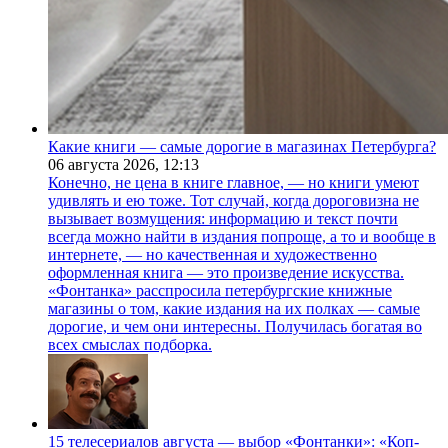
Какие книги — самые дорогие в магазинах Петербурга?
06 августа 2026,
12:13
Конечно, не цена в книге главное, — но книги умеют
удивлять и ею тоже. Тот случай, когда дороговизна не
вызывает возмущения: информацию и текст почти
всегда можно найти в издания попроще, а то и вообще в
интернете, — но качественная и художественно
оформленная книга — это произведение искусства.
«Фонтанка» расспросила петербургские книжные
магазины о том, какие издания на их полках — самые
дорогие, и чем они интересны. Получилась богатая во
всех смыслах подборка.
15 телесериалов августа — выбор «Фонтанки»: «Коп-