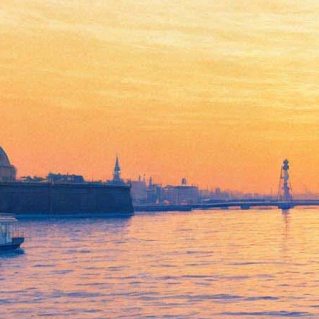
Новый караван мира
«Встречая Одиссею» стартует
в Петербурге
минифестивалем
24 мая 2014,
05:48
Версия для печати
23 мая в Петербурге спектаклем «Память жизни», в
создании которого приняли участие семь стран, стартовал
проект «Встречая Одиссею». Это новый караван мира –
путешествие большой компании странствующих театров
десятка стран по Европе – подобный тому, который в 1989
году случился по инициативе Славы Полунина и Джона
Килби.