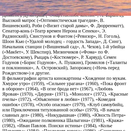
них роль Листницкого в легендарном спектакле по роману М.
Шолохова «Тихий Дон», Пристав («Пиквикский клуб», Ч.
Диккенс), Думитраш («Общественное мнение», А. Баранга),
Высокий матрос («Оптимистическая трагедия», В.
Вишневский), Роби («Визит старой дамы», Ф. Дюрренматт),
Сенатор-конь («Театр времен Нерона и Сенеки», Э.
Радзинский), Свистунов и Фантом («Ревизор», Н. Гоголь),
Шоон Кью («Удалой молодец – гордость Запада», Д. Синг),
Начальник станции («Вишневый сад», А. Чехов), 1-й убийца
(«Макбет», У. Шекспир), Мизинчиков («Фома» по Ф.
Достоевскому), Рыцарь («Костюмере», Р. Харвуд), Семен
Годунов («Борис Годунов», А. Пушкин), Громилов («Таланты
и поклонники», А. Островский), Запорожец («Ночь перед
Рождеством») и другие.
В фильмографии артиста кинокартины «Хождение по мукам.
Хмурое утро» (1959), «Сильнее урагана» (1960), «Пока фронт
в обороне» (1964), «В огне брода нет» (1967), «Любовь
Яровая» (1970), «Даурия» (1971), «Монолог» (1972), «Красные
пчелы» (1972), «Объяснение в любви» (1977), «Комедия
ошибок» (1978), «Особо опасные» (1979), «Клуб самоубийц,
или Приключения титулованной особы» (1979), «В начале
славных дел» (1980), «Никудышная» (1980), «Юность Петра»
(1980), «Ожидание полковника Шалыгина» (1981), «Кража»
(1982), «Иван Павлов. Поиски истины» (1984), «Колье
Шарлотты» (1984), «Последняя дорога» (1986), «Сошедшие с