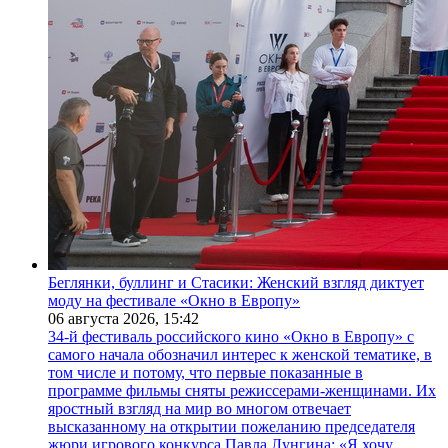
Беглянки, буллинг и Стасики: Женский взгляд диктует
моду на фестивале «Окно в Европу»
06 августа 2026,
15:42
34-й фестиваль российского кино «Окно в Европу» с
самого начала обозначил интерес к женской тематике, в
том числе и потому, что первые показанные в
программе фильмы сняты режиссерами-женщинами. Их
яростный взгляд на мир во многом отвечает
высказанному на открытии пожеланию председателя
жюри игрового конкурса Павла Лунгина: «Я хочу,