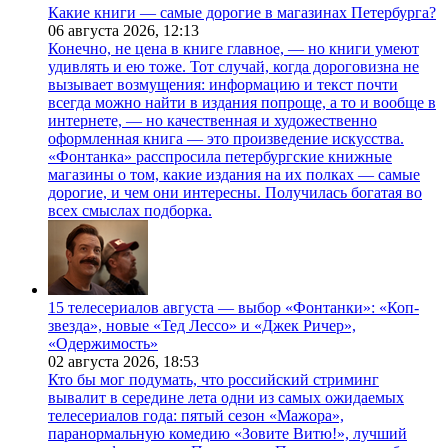
Какие книги — самые дорогие в магазинах Петербурга?
06 августа 2026,
12:13
Конечно, не цена в книге главное, — но книги умеют
удивлять и ею тоже. Тот случай, когда дороговизна не
вызывает возмущения: информацию и текст почти
всегда можно найти в издания попроще, а то и вообще в
интернете, — но качественная и художественно
оформленная книга — это произведение искусства.
«Фонтанка» расспросила петербургские книжные
магазины о том, какие издания на их полках — самые
дорогие, и чем они интересны. Получилась богатая во
всех смыслах подборка.
15 телесериалов августа — выбор «Фонтанки»: «Коп-
звезда», новые «Тед Лессо» и «Джек Ричер»,
«Одержимость»
02 августа 2026,
18:53
Кто бы мог подумать, что российский стриминг
вывалит в середине лета одни из самых ожидаемых
телесериалов года: пятый сезон «Мажора»,
паранормальную комедию «Зовите Витю!», лучший