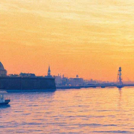
Умер артист БДТ Валерий
Матвеев
20 мая 2014,
15:35
Версия для печати
Как сообщила пресс-служба БДТ, 16 мая 2014 года на 58-ом
году жизни скончался артист БДТ им. Г.А. Товстоногова
Валерий Евгеньевич Матвеев.
Валерий Евгеньевич Матвеев окончил Ленинградский
государственный институт театра, музыки и кинематографии
им. Н.К. Черкасова (ныне — Санкт-Петербургская
государственная академия театрального искусства, курс З.Я.
Корогодского). С 1977 года являлся артистом Большого
драматического театра им. Г.А. Товстоногова.
За время работы в БДТ сыграл более двадцати ролей в
спектаклях самой разной жанровой характеристики. Среди