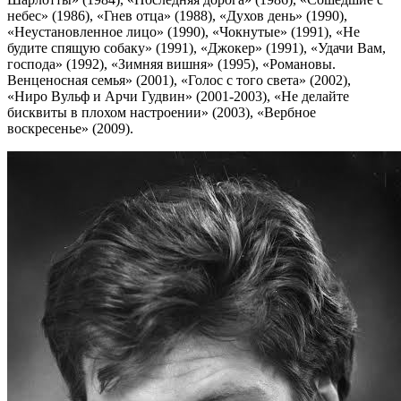
небес» (1986), «Гнев отца» (1988), «Духов день» (1990),
«Неустановленное лицо» (1990), «Чокнутые» (1991), «Не
будите спящую собаку» (1991), «Джокер» (1991), «Удачи Вам,
господа» (1992), «Зимняя вишня» (1995), «Романовы.
Венценосная семья» (2001), «Голос с того света» (2002),
«Ниро Вульф и Арчи Гудвин» (2001-2003), «Не делайте
бисквиты в плохом настроении» (2003), «Вербное
воскресенье» (2009).