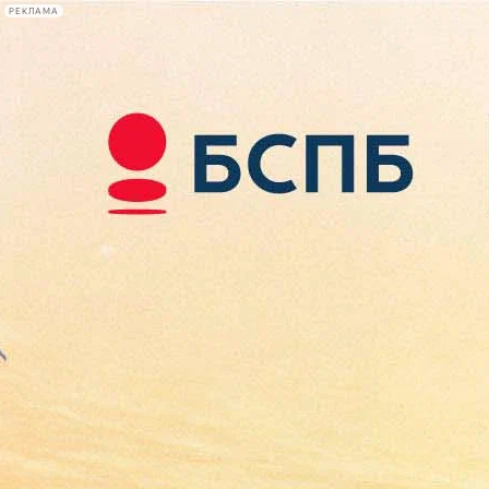
РЕКЛАМА
Афиша Plus
#телегид
Фонтанка.ру
Сегодня:
2026.08.08
04:04
Афиша Plus
кино
спектакли
выставки
концерты
лекции
книги
афиша плюс
новости
+