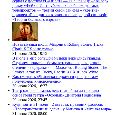
сериал с фестиваля «Пилот» — «Паша» и даже кибер-
драму «Фейк». Из зарубежных особо ожидаемых
телепроектов — третий сезон сай-фая «Укрытие»,
приквел «Блондинки в законе» и очередной спин-офф
«Теории большого взрыва».
Новая музыка июля: Мадонна, Rolling Stones, Tricky,
Charli XCX и не только
31 июля 2026,
19:15
В июле в мир большой музыки вернулись гранды.
Слушаем новые альбомы ветеранов сцены разной
степени «выдержки» — Мадонны, Rolling Stones, The
Strokes, а так же Tricky, Charlie XCX и Jack White.
Как смотреть «Человека-паука»: гид по фильмам
популярной киновселенной
30 июля 2026,
16:37
Театр одного шамана: девять дней назад не стало
основателя театра «Особняк» Дмитрия Поднозова
29 июля 2026,
23:45
Куда пойти 31 июля—2 августа: праздник флоксов,
«Пространственный сдвиг» у Манежа и «Музыка мира»
31 июля 2026,
08:00