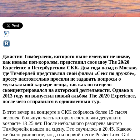
17 мая 2014,
05:03
Версия для печати
Джастин Тимберлейк, которого ныне именуют не иначе,
как новым поп-королем, представил свое шоу The 20/20
Experience в Петербургском СКК. Два года назад в Москве,
где Тимберлей представлял свой фильм «Секс по дружбе»,
прессу настоятельно просили не задавать вопросы о
музыкальной карьере певца, так как он всецело
сконцентрировался на актерской деятельности. Однако в
2013 году он выпустил новый альбом The 20/20 Experience,
после чего отправился в одноименный тур.
В этот вечер на концерте в СКК собралось более 15 тысяч
человек, большую часть которых составляли девушки в
возрасте 18-25 лет. После небольшого разогрева мистер
Тимберлейк вышел на сцену. Это случилось в 20.45. Каково
же было удивление, когда на первой песне Pusher Love Girl