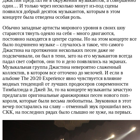
Джастин предстал не в окружении музыкантов, а совершенно
один… И только через несколько минут из-под сцены
появился добрый десяток музыкантов, которым в этом
концерте была отведена особая роль.
Обычно западные артисты мирового уровня в своих шоу
стараются тянуть одеяло на себя – много двигаются,
постоянно находятся в центре сцены. Но на этом концерте все
было подчинено музыке – случалось и такое, что самого
Джастина на протяжении нескольких песен даже не
подсвечивали, он был в тени, зато на его музыкантов всегда
падал свет софитов, они то и дело появлялись на экранах.
Музыкальная группа Джастина невероятно слаженный
коллектив, в котором все отточено до мелочей. И если в
альбоме The 20/20 Experience явно чувствуется влияние
модных тенденций от лучших продюсеров современности
Тимбалэнда и Джей Зи, то на концерте музыканты зачастую
предлагали оригинальные аранжировки песен нового поп-
короля, которые были весьма любопытны. Звуковики в этот
вечер постарались на славу – отменный звук прошибал весь
СКК, на последних рядах было слышно не хуже, на первых.