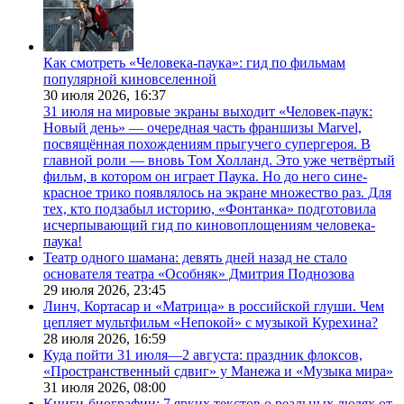
Как смотреть «Человека-паука»: гид по фильмам
популярной киновселенной
30 июля 2026,
16:37
31 июля на мировые экраны выходит «Человек-паук:
Новый день» — очередная часть франшизы Marvel,
посвящённая похождениям прыгучего супергероя. В
главной роли — вновь Том Холланд. Это уже четвёртый
фильм, в котором он играет Паука. Но до него сине-
красное трико появлялось на экране множество раз. Для
тех, кто подзабыл историю, «Фонтанка» подготовила
исчерпывающий гид по киновоплощениям человека-
паука!
Театр одного шамана: девять дней назад не стало
основателя театра «Особняк» Дмитрия Поднозова
29 июля 2026,
23:45
Линч, Кортасар и «Матрица» в российской глуши. Чем
цепляет мультфильм «Непокой» с музыкой Курехина?
28 июля 2026,
16:59
Куда пойти 31 июля—2 августа: праздник флоксов,
«Пространственный сдвиг» у Манежа и «Музыка мира»
31 июля 2026,
08:00
Книги-биографии: 7 ярких текстов о реальных людях от