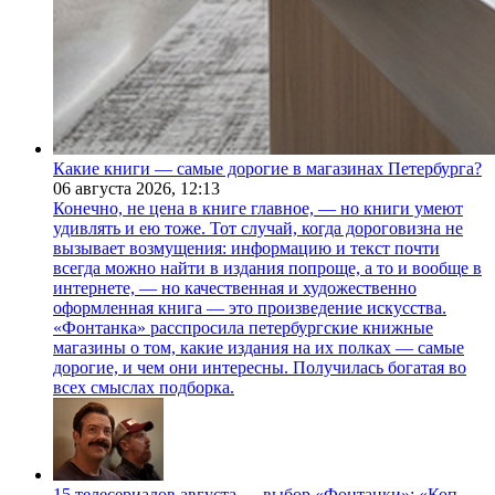
Какие книги — самые дорогие в магазинах Петербурга?
06 августа 2026,
12:13
Конечно, не цена в книге главное, — но книги умеют
удивлять и ею тоже. Тот случай, когда дороговизна не
вызывает возмущения: информацию и текст почти
всегда можно найти в издания попроще, а то и вообще в
интернете, — но качественная и художественно
оформленная книга — это произведение искусства.
«Фонтанка» расспросила петербургские книжные
магазины о том, какие издания на их полках — самые
дорогие, и чем они интересны. Получилась богатая во
всех смыслах подборка.
15 телесериалов августа — выбор «Фонтанки»: «Коп-