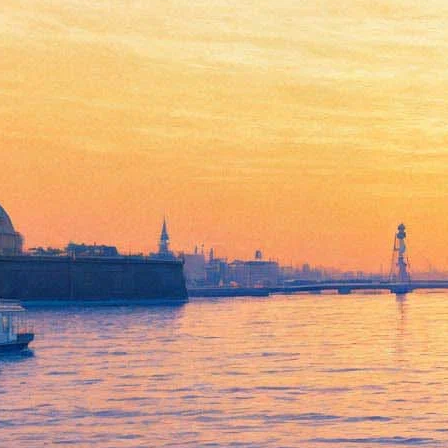
Тимберлейк пошел на
сближение и выпил водки
прямо на концерте