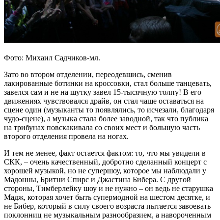
Фото: Михаил Садчиков-мл.
Зато во втором отделении, переодевшись, сменив
лакированные ботинки на кроссовки, стал больше танцевать,
завелся сам и не на шутку завел 15-тысячную толпу! В его
движениях чувствовался драйв, он стал чаще оставаться на
сцене один (музыканты то появлялись, то исчезали, благодаря
чудо-сцене), а музыка стала более заводной, так что публика
на трибунах повскакивала со своих мест и большую часть
второго отделения провела на ногах.
И тем не менее, факт остается фактом: то, что мы увидели в
СКК, – очень качественный, добротно сделанный концерт с
хорошей музыкой, но не супершоу, которое мы наблюдали у
Мадонны, Бритни Спирс и Джастина Бибера. С другой
стороны, Тимберлейку шоу и не нужно – он ведь не старушка
Мадж, которая хочет быть супермодной на шестом десятке, и
не Бибер, который в силу своего возраста пытается завоевать
поклонниц не музыкальным разнообразием, а навороченным