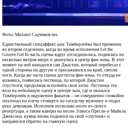
Фото: Михаил Садчиков-мл.
Единственный спецэффект шоу Тимберлейка был применен
во втором отделении, когда во время исполнения Let the
Groove Get In часть сцены вдруг отсоединилась, поднялась на
несколько метров вверх и двинулась в центр фан-зоны. В этот
момент на ней находился сам Джастин, который перебегал с
одной стороны на другую и присаживался на край, свесив
ноги. Когда же часть сцены достигла фан-зоны, то откуда не
возьмись, появилась лестница, по которой Джастин
спустился, продолжая исполнять свои хиты. Лестница эта
вела на небольшую сцену в центре зала, где и оказался
Тимберлейк в окружении фанатов – он совершенно спокойно
похлопал по плечу стоящего по соседству мужчину и подал
руку девушкам. Исполнив несколько песен из своего
репертуара, а также каверы на песни Элвиса Пресли и Майкла
Джексона, кумир вновь поднялся на свой «спутник» и
направился обратно на главную сцену.