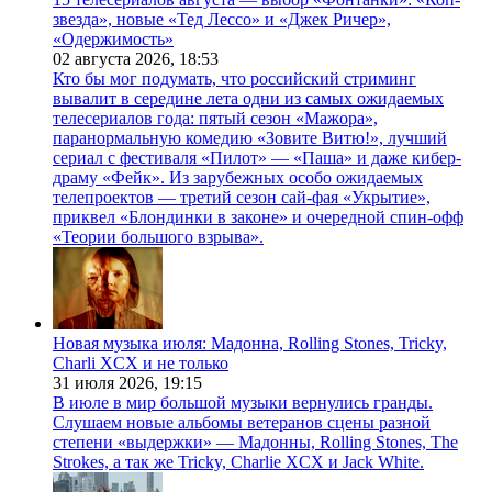
звезда», новые «Тед Лессо» и «Джек Ричер»,
«Одержимость»
02 августа 2026,
18:53
Кто бы мог подумать, что российский стриминг
вывалит в середине лета одни из самых ожидаемых
телесериалов года: пятый сезон «Мажора»,
паранормальную комедию «Зовите Витю!», лучший
сериал с фестиваля «Пилот» — «Паша» и даже кибер-
драму «Фейк». Из зарубежных особо ожидаемых
телепроектов — третий сезон сай-фая «Укрытие»,
приквел «Блондинки в законе» и очередной спин-офф
«Теории большого взрыва».
Новая музыка июля: Мадонна, Rolling Stones, Tricky,
Charli XCX и не только
31 июля 2026,
19:15
В июле в мир большой музыки вернулись гранды.
Слушаем новые альбомы ветеранов сцены разной
степени «выдержки» — Мадонны, Rolling Stones, The
Strokes, а так же Tricky, Charlie XCX и Jack White.