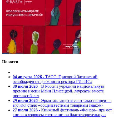
Новости
04 августа 2026
- ТАСС: Григорий Заславский
освобожден от должности ректора ГИТИСа
30 июля 2026
- В России учредили национальную
премию имени Майи Плисецкой, лауреаты вместе
поставят балет
29 июля 2026
- Эрмитаж защитится от самозванцев —
его имя стало «общеизвестным товарным знаком»
27 июля 2026
- Книжный фестиваль «Фонарь» примет
книги в хорошем состоянии на благотворительную