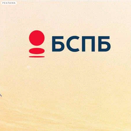
РЕКЛАМА
Афиша Plus
#телегид
Фонтанка.ру
Сегодня:
2026.08.07
09:13
Афиша Plus
кино
спектакли
выставки
концерты
лекции
книги
афиша плюс
новости
+