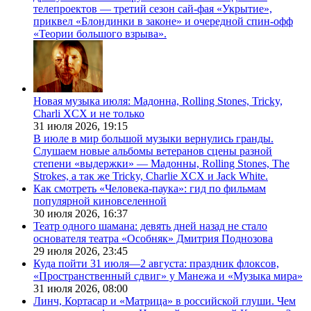
телепроектов — третий сезон сай-фая «Укрытие»,
приквел «Блондинки в законе» и очередной спин-офф
«Теории большого взрыва».
Новая музыка июля: Мадонна, Rolling Stones, Tricky,
Charli XCX и не только
31 июля 2026,
19:15
В июле в мир большой музыки вернулись гранды.
Слушаем новые альбомы ветеранов сцены разной
степени «выдержки» — Мадонны, Rolling Stones, The
Strokes, а так же Tricky, Charlie XCX и Jack White.
Как смотреть «Человека-паука»: гид по фильмам
популярной киновселенной
30 июля 2026,
16:37
Театр одного шамана: девять дней назад не стало
основателя театра «Особняк» Дмитрия Поднозова
29 июля 2026,
23:45
Куда пойти 31 июля—2 августа: праздник флоксов,
«Пространственный сдвиг» у Манежа и «Музыка мира»
31 июля 2026,
08:00
Линч, Кортасар и «Матрица» в российской глуши. Чем