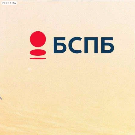
РЕКЛАМА
Афиша Plus
#телегид
Фонтанка.ру
Сегодня:
2026.08.08
21:51
Афиша Plus
кино
спектакли
выставки
концерты
лекции
книги
афиша плюс
новости
+