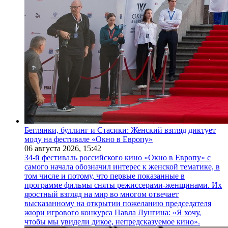
Беглянки, буллинг и Стасики: Женский взгляд диктует
моду на фестивале «Окно в Европу»
06 августа 2026,
15:42
34-й фестиваль российского кино «Окно в Европу» с
самого начала обозначил интерес к женской тематике, в
том числе и потому, что первые показанные в
программе фильмы сняты режиссерами-женщинами. Их
яростный взгляд на мир во многом отвечает
высказанному на открытии пожеланию председателя
жюри игрового конкурса Павла Лунгина: «Я хочу,
чтобы мы увидели дикое, непредсказуемое кино».