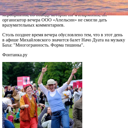
Большом зале филармонии в 19 часов, но вокруг него
развернулись малопонятные
события
, приведшие к отмене
мероприятия, по поводу которой ни Филармония, ни
организатор вечера ООО «Апельсин» не смогли дать
вразумительных комментариев.
Столь позднее время вечера обусловлено тем, что в этот день
в афише Михайловского значится балет Начо Дуата на музыку
Баха: "Многогранность. Форма тишины".
Фонтанка.ру