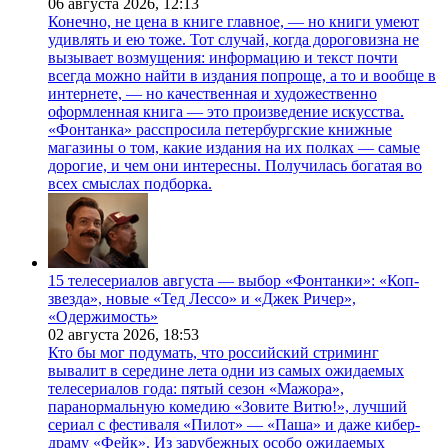
06 августа 2026,
12:13
Конечно, не цена в книге главное, — но книги умеют
удивлять и ею тоже. Тот случай, когда дороговизна не
вызывает возмущения: информацию и текст почти
всегда можно найти в издания попроще, а то и вообще в
интернете, — но качественная и художественно
оформленная книга — это произведение искусства.
«Фонтанка» расспросила петербургские книжные
магазины о том, какие издания на их полках — самые
дорогие, и чем они интересны. Получилась богатая во
всех смыслах подборка.
15 телесериалов августа — выбор «Фонтанки»: «Коп-
звезда», новые «Тед Лессо» и «Джек Ричер»,
«Одержимость»
02 августа 2026,
18:53
Кто бы мог подумать, что российский стриминг
вывалит в середине лета одни из самых ожидаемых
телесериалов года: пятый сезон «Мажора»,
паранормальную комедию «Зовите Витю!», лучший
сериал с фестиваля «Пилот» — «Паша» и даже кибер-
драму «Фейк». Из зарубежных особо ожидаемых