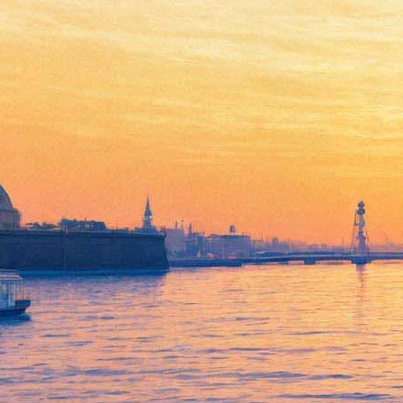
Цискаридзе все-таки
встретится с поклонниками –
не в Филармонии, а в
Михайловском
15 мая 2014,
12:55
Версия для печати
Радостная новость для почитателей таланта премьера
Большого театра и и.о. ректора Академии имени Вагановой
Николая Цискаридзе: многострадальный творческий вечер,
назначенный на 29 мая, все же состоится — встреча
легендарного танцовщика с поклонниками пройдет в
Михайловском театре в 22 часа.
Напомним, что изначально вечер должен был состояться в