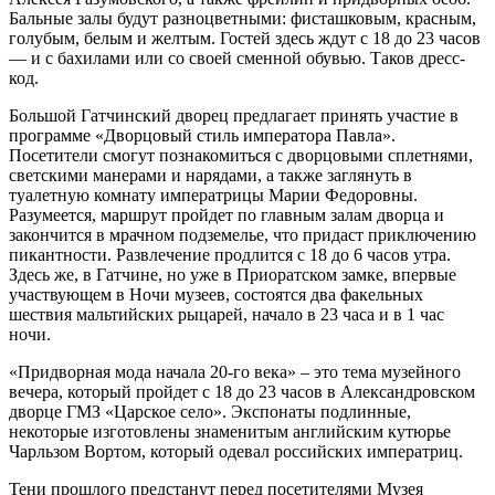
Бальные залы будут разноцветными: фисташковым, красным,
голубым, белым и желтым. Гостей здесь ждут с 18 до 23 часов
— и с бахилами или со своей сменной обувью. Таков дресс-
код.
Большой Гатчинский дворец предлагает принять участие в
программе «Дворцовый стиль императора Павла».
Посетители смогут познакомиться с дворцовыми сплетнями,
светскими манерами и нарядами, а также заглянуть в
туалетную комнату императрицы Марии Федоровны.
Разумеется, маршрут пройдет по главным залам дворца и
закончится в мрачном подземелье, что придаст приключению
пикантности. Развлечение продлится с 18 до 6 часов утра.
Здесь же, в Гатчине, но уже в Приоратском замке, впервые
участвующем в Ночи музеев, состоятся два факельных
шествия мальтийских рыцарей, начало в 23 часа и в 1 час
ночи.
«Придворная мода начала 20-го века» – это тема музейного
вечера, который пройдет с 18 до 23 часов в Александровском
дворце ГМЗ «Царское село». Экспонаты подлинные,
некоторые изготовлены знаменитым английским кутюрье
Чарльзом Вортом, который одевал российских императриц.
Тени прошлого предстанут перед посетителями Музея