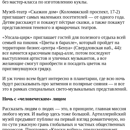
без мастер-класса по изготовлению куклы.
Музей-театр «Сказкин дом» (Коломяжский проспект, 17-2)
приглашает самых маленьких посетителей — от одного года.
Детям расскажут и покажут пёстрые сказки, а также покажут
представления теневого и ярмарочных театров.
«Упсала-цирк» приглашает гостей для полезного отдыха всей
семьей на пикник «Цветы в барахле», который пройдет на
территории бизнес-центра «Бенуа» (Свердловская наб., 44):
все начнется красочным парад-алле, потом последуют
выступления артистов и уличных музыкантов, а все
желающие смогут приобрести и посадить цветок на
приглянувшуюся грядку.
И уж точно всем будет интересно в планетарии, где всю ночь
будут рассказывать про затмения и полярные сияния — и все
это в рамках специальных свето-музыкальных представлений.
Ночь с «человеческим» лицом
Рассказать людям о людях — это, в принципе, главная миссия
любого музея. И выбор здесь тоже большой. Артиллерийский
музей предъявит публике на первый взгляд романтичную, но
по сути ужасную грань глобальных и частных общественных
процессов. Программа «Краски войны» предусматривает