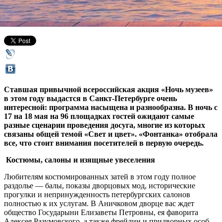
15 мая 2014,
16:06
Версия для печати
Ставшая привычной всероссийская акция «Ночь музеев»
в этом году выдастся в Санкт-Петербурге очень
интересной: программа насыщена и разнообразна. В ночь с
17 на 18 мая на 96 площадках гостей ожидают самые
разные сценарии проведения досуга, многие из которых
связаны общей темой «Свет и цвет». «Фонтанка» отобрала
все, что стоит внимания посетителей в первую очередь.
Костюмы, салоны и изящные увеселения
Любителям костюмированных затей в этом году полное
раздолье — балы, показы дворцовых мод, исторические
прогулки и непринужденность петербургских салонов
полностью к их услугам. В Аничковом дворце вас ждет
общество Государыни Елизаветы Петровны, ея фаворита
Алексея Разумовского, а также фрейлин и придворных особ.