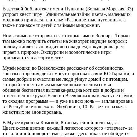
В детской библиотеке имени Пушкина (Большая Морская, 33)
устроят квест-игру «Удивительные тайны цвета», маленьких
модников пригласят в ателье «Разноцветные пуговицы», а
также познакомят детей с тайнами микрокниг.
Немыслимо не отправиться с отпрысками в Зоопарк. Только
там можно получить ответы на животрепещущие вопросы:
почему линяет заяц, видит ли сова днем, какую роль цвет
играет в природе. Экскурсии и зоологические игры
прилагаются в ассортименте.
Музей кошки во Всеволожске расскажет об особенностях
кошачьего зрения, дети смогут нарисовать свои КОТкрытки, а
самые добрые и счастливые люди уйдут домой с питомцем,
который станет самым мимимишным членом семьи —
обещана бесплатная выставка-раздача котиков в добрые и
ответственные руки. Если во Всеволожск вам ехать не с руки,
то сходная программа — и уже на всю ночь — запланирована
в «Республике кошек» на Якубовича, 10. Разве что раздача
животных не анонсирована.
В Музее кукол на Камской, 8 тон музейной ночи задаст
Цветик-семицветик, каждый лепесток которого «отвечает» за
тот или иной поворот темы, также здесь никак не обойдется