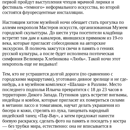
первой пройдут выступления чтецов мрачной лирики и
фестиваль «темного» неформального искусства, во второй
состоятся флуоресцентные инсталляции.
Настоящим хитом музейной ночи обещает стать прогулка по
аллеям некрополя Мастеров искусств, организованная Музеем
городской скульптуры. До шести утра посетители кладбища
встретят там дам и кавалеров, явившихся прямиком из 19-го
века, которые пригласят собеседников на авторские
экскурсии. В полночь зажгутся свечи в память о гениях
русской культуры, а после будет исполнена поэтическая
симфония Велимира Хлебникова «Любь». Такой ночи этот
некрополь еще не видывал!
Тем, кто не устрашится долгой дороги (по сравнению с
городскими маршрутами), уготовано дивное зрелище и не где-
нибудь, а в музейном комплексе «Шалаш» в Разливе. Место
последнего подполья Ильича превратится с 18 до 23 часов в
территорию Дикого Запада. Путников здесь встретят вигвамы,
индейцы и ковбои, которые пригласят их помериться силами
в метании лассо и томагавков, научат делать украшения из
бисера и кожи, стрелять из лука, танцевать народный
индейский танец «Пау-Вау», а затем предложат нанести
боевую раскраску, сделать фото на память и посидеть у костра
— без трубки мира, естественно: она не вписывается в