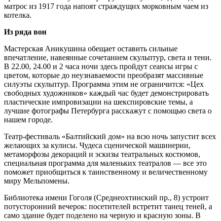
матрос из 1917 года напоят страждущих морковным чаем из
котелка.
Из ряда вон
Мастерская Аникушина обещает оставить сильные
впечатление, навеянные сочетанием скульптур, света и тени.
В 22.00, 24.00 и 2 часа ночи здесь пройдут сеансы игры с
цветом, которые до неузнаваемости преобразят массивные
силуэты скульптур. Программа этим не ограничится: «Цех
свободных художников» каждый час будет демонстрировать
пластические импровизации на шекспировские темы, а
лучшие фотографы Петербурга расскажут с помощью света о
нашем городе.
Театр-фестиваль «Балтийский дом» на всю ночь запустит всех
желающих за кулисы. Чудеса сценической машинерии,
метаморфозы декораций и эскизы театральных костюмов,
специальная программа для маленьких театралов — все это
поможет приобщиться к таинственному и величественному
миру Мельпомены.
Библиотека имени Гоголя (Среднеохтинский пр., 8) устроит
потусторонний вечерок: посетителей встретит танец теней, а
само здание будет поделено на черную и красную зоны. В