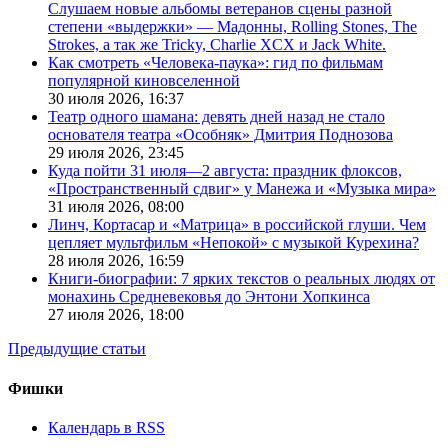
Слушаем новые альбомы ветеранов сцены разной
степени «выдержки» — Мадонны, Rolling Stones, The
Strokes, а так же Tricky, Charlie XCX и Jack White.
Как смотреть «Человека-паука»: гид по фильмам
популярной киновселенной
30 июля 2026,
16:37
Театр одного шамана: девять дней назад не стало
основателя театра «Особняк» Дмитрия Поднозова
29 июля 2026,
23:45
Куда пойти 31 июля—2 августа: праздник флоксов,
«Пространственный сдвиг» у Манежа и «Музыка мира»
31 июля 2026,
08:00
Линч, Кортасар и «Матрица» в российской глуши. Чем
цепляет мультфильм «Непокой» с музыкой Курехина?
28 июля 2026,
16:59
Книги-биографии: 7 ярких текстов о реальных людях от
монахинь Средневековья до Энтони Хопкинса
27 июля 2026,
18:00
Предыдущие статьи
Фишки
Календарь в RSS