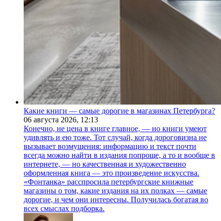
Какие книги — самые дорогие в магазинах Петербурга?
06 августа 2026,
12:13
Конечно, не цена в книге главное, — но книги умеют
удивлять и ею тоже. Тот случай, когда дороговизна не
вызывает возмущения: информацию и текст почти
всегда можно найти в издания попроще, а то и вообще в
интернете, — но качественная и художественно
оформленная книга — это произведение искусства.
«Фонтанка» расспросила петербургские книжные
магазины о том, какие издания на их полках — самые
дорогие, и чем они интересны. Получилась богатая во
всех смыслах подборка.