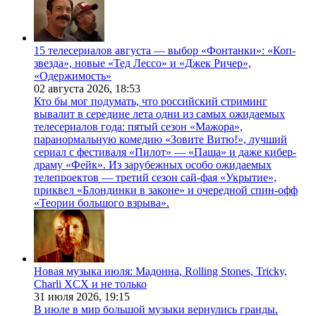
15 телесериалов августа — выбор «Фонтанки»: «Коп-
звезда», новые «Тед Лессо» и «Джек Ричер»,
«Одержимость»
02 августа 2026,
18:53
Кто бы мог подумать, что российский стриминг
вывалит в середине лета одни из самых ожидаемых
телесериалов года: пятый сезон «Мажора»,
паранормальную комедию «Зовите Витю!», лучший
сериал с фестиваля «Пилот» — «Паша» и даже кибер-
драму «Фейк». Из зарубежных особо ожидаемых
телепроектов — третий сезон сай-фая «Укрытие»,
приквел «Блондинки в законе» и очередной спин-офф
«Теории большого взрыва».
Новая музыка июля: Мадонна, Rolling Stones, Tricky,
Charli XCX и не только
31 июля 2026,
19:15
В июле в мир большой музыки вернулись гранды.