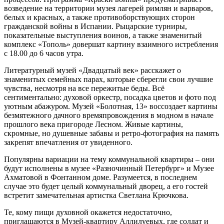
возведение на территории музея лагерей римлян и варваров,
белых и красных, а также противоборствующих сторон
гражданской войны в Испании. Рыцарские турниры,
показательные выступления воинов, а также знаменитый
комплекс «Тополь» довершат картину взаимного истребления
с 18.00 до 6 часов утра.
Литературный музей «Двадцатый век» расскажет о
знаменитых семейных парах, которые сберегли свои лучшие
чувства, несмотря на все пережитые беды. Всё
сентиментально: духовой оркестр, посадка цветов и фото под
уютным абажуром. Музей «Болотная, 13» воссоздает картины
безмятежного дачного времяпровождения в модном в начале
прошлого века пригороде Лесном. Живые картины,
скромные, но душевные забавы и ретро-фотография на память
закрепят впечатления от увиденного.
Популярны вариации на тему коммунальной квартиры – они
будут исполнены в музее «Разночинный Петербург» и Музее
Ахматовой в Фонтанном доме. Разумеется, в последнем
случае это будет целый коммунальный дворец, а его гостей
встретит замечательная артистка Светлана Крючкова.
Те, кому пищи духовной окажется недостаточно,
приглашаются в Музей-квартиру Аллилуевых, где солдат и