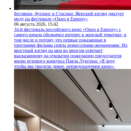
Беглянки, буллинг и Стасики: Женский взгляд диктует
моду на фестивале «Окно в Европу»
06 августа 2026,
15:42
34-й фестиваль российского кино «Окно в Европу» с
самого начала обозначил интерес к женской тематике, в
том числе и потому, что первые показанные в
программе фильмы сняты режиссерами-женщинами. Их
яростный взгляд на мир во многом отвечает
высказанному на открытии пожеланию председателя
жюри игрового конкурса Павла Лунгина: «Я хочу,
чтобы мы увидели дикое, непредсказуемое кино».