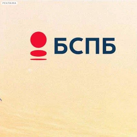
РЕКЛАМА
Афиша Plus
#телегид
Фонтанка.ру
Сегодня:
2026.08.08
06:22
Афиша Plus
кино
спектакли
выставки
концерты
лекции
книги
афиша плюс
новости
+