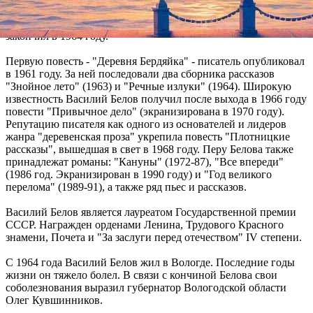
военную службу в 1952-1955 годах. Затем Белов поступил в
Литературный институт имени Горького в Москве, который
закончил в 1964 году.
Первую повесть - "Деревня Бердяйка" - писатель опубликовал
в 1961 году. За ней последовали два сборника рассказов
"Знойное лето" (1963) и "Речные излуки" (1964). Широкую
известность Василий Белов получил после выхода в 1966 году
повести "Привычное дело" (экранизирована в 1970 году).
Репутацию писателя как одного из основателей и лидеров
жанра "деревенская проза" укрепила повесть "Плотницкие
рассказы", вышедшая в свет в 1968 году. Перу Белова также
принадлежат романы: "Кануны" (1972-87), "Все впереди"
(1986 год. Экранизирован в 1990 году) и "Год великого
перелома" (1989-91), а также ряд пьес и рассказов.
Василий Белов является лауреатом Государственной премии
СССР. Награжден орденами Ленина, Трудового Красного
знамени, Почета и "За заслуги перед отечеством" IV степени.
С 1964 года Василий Белов жил в Вологде. Последние годы
жизни он тяжело болел. В связи с кончиной Белова свои
соболезнования выразил губернатор Вологодской области
Олег Кувшинников.