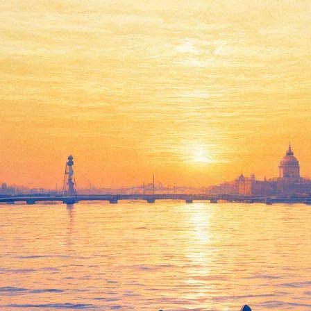
Писатель Василий Белов
умер на 81-м году жизни
05 декабря 2012,
01:19
Версия для печати
Писатель Василий Белов - один из родоначальников жанра
"деревенской прозы" - скончался на 81-м году жизни, вечером
во вторник, 4 декабря, - сообщате "Лента.ру" со ссылкой на
главу Департамента культуры и охраны объектов культурного
наследия Всеволода Чубенко.
Василий Белов родился 23 октября 1932 года в деревне
Тимониха Вологодской области в семье крестьян. После
окончания деревенской школы Белов получил специальности
слесаря, моториста и электромонтера. Свои первые стихи,
называвшиеся "На страже Родины", Белов опубликовал в
газете Ленинградского военного округа, где он проходил