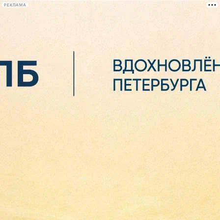
РЕКЛАМА
Афиша Plus
#телегид
Фонтанка.ру
Сегодня:
2026.08.06
23:03
Афиша Plus
кино
спектакли
выставки
концерты
лекции
книги
афиша плюс
новости
+