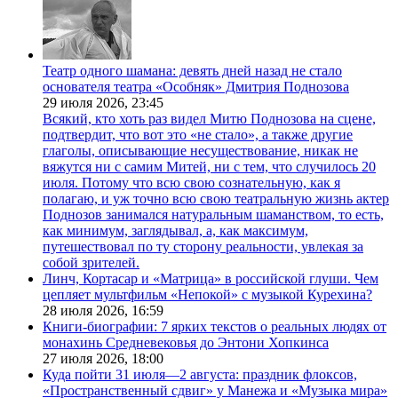
Театр одного шамана: девять дней назад не стало
основателя театра «Особняк» Дмитрия Поднозова
29 июля 2026,
23:45
Всякий, кто хоть раз видел Митю Поднозова на сцене,
подтвердит, что вот это «не стало», а также другие
глаголы, описывающие несуществование, никак не
вяжутся ни с самим Митей, ни с тем, что случилось 20
июля. Потому что всю свою сознательную, как я
полагаю, и уж точно всю свою театральную жизнь актер
Поднозов занимался натуральным шаманством, то есть,
как минимум, заглядывал, а, как максимум,
путешествовал по ту сторону реальности, увлекая за
собой зрителей.
Линч, Кортасар и «Матрица» в российской глуши. Чем
цепляет мультфильм «Непокой» с музыкой Курехина?
28 июля 2026,
16:59
Книги-биографии: 7 ярких текстов о реальных людях от
монахинь Средневековья до Энтони Хопкинса
27 июля 2026,
18:00
Куда пойти 31 июля—2 августа: праздник флоксов,
«Пространственный сдвиг» у Манежа и «Музыка мира»