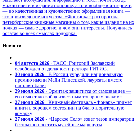
можно найти в издания попроще, а то и вообще в интернете,
— но качественная и художественно оформленная книга —
это произведение искусства. «Фонтанка» расспросила
петербургские книжные магазины о том, какие издания на их
полках — самые дорогие, и чем они интересны. Получилась
богатая во всех смыслах подборка.
Новости
04 августа 2026
- ТАСС: Григорий Заславский
освобожден от должности ректора ГИТИСа
30 июля 2026
- В России учредили национальную
премию имени Майи Плисецкой, лауреаты вместе
поставят балет
29 июля 2026
- Эрмитаж защитится от самозванцев —
его имя стало «общеизвестным товарным знаком»
27 июля 2026
- Книжный фестиваль «Фонарь» примет
книги в хорошем состоянии на благотворительную
ярмарку
27 июля 2026
- «Царское Село» зовет тезок императриц
бесплатно посетить музейные маршруты