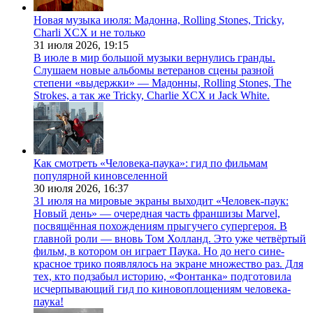
Новая музыка июля: Мадонна, Rolling Stones, Tricky,
Charli XCX и не только
31 июля 2026,
19:15
В июле в мир большой музыки вернулись гранды.
Слушаем новые альбомы ветеранов сцены разной
степени «выдержки» — Мадонны, Rolling Stones, The
Strokes, а так же Tricky, Charlie XCX и Jack White.
Как смотреть «Человека-паука»: гид по фильмам
популярной киновселенной
30 июля 2026,
16:37
31 июля на мировые экраны выходит «Человек-паук:
Новый день» — очередная часть франшизы Marvel,
посвящённая похождениям прыгучего супергероя. В
главной роли — вновь Том Холланд. Это уже четвёртый
фильм, в котором он играет Паука. Но до него сине-
красное трико появлялось на экране множество раз. Для
тех, кто подзабыл историю, «Фонтанка» подготовила
исчерпывающий гид по киновоплощениям человека-
паука!