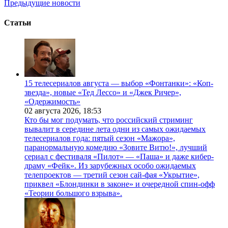
Предыдущие новости
Статьи
15 телесериалов августа — выбор «Фонтанки»: «Коп-
звезда», новые «Тед Лессо» и «Джек Ричер»,
«Одержимость»
02 августа 2026,
18:53
Кто бы мог подумать, что российский стриминг
вывалит в середине лета одни из самых ожидаемых
телесериалов года: пятый сезон «Мажора»,
паранормальную комедию «Зовите Витю!», лучший
сериал с фестиваля «Пилот» — «Паша» и даже кибер-
драму «Фейк». Из зарубежных особо ожидаемых
телепроектов — третий сезон сай-фая «Укрытие»,
приквел «Блондинки в законе» и очередной спин-офф
«Теории большого взрыва».