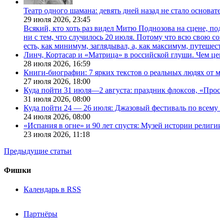
Театр одного шамана: девять дней назад не стало основа
29 июля 2026,
23:45
Всякий, кто хоть раз видел Митю Поднозова на сцене, по
ни с тем, что случилось 20 июля. Потому что всю свою 
есть, как минимум, заглядывал, а, как максимум, путешест
Линч, Кортасар и «Матрица» в российской глуши. Чем ц
28 июля 2026,
16:59
Книги-биографии: 7 ярких текстов о реальных людях от
27 июля 2026,
18:00
Куда пойти 31 июля—2 августа: праздник флоксов, «Про
31 июля 2026,
08:00
Куда пойти 24 — 26 июля: Джазовый фестиваль по всему
24 июля 2026,
08:00
«Испания в огне» и 90 лет спустя: Музей истории религ
23 июля 2026,
11:18
Предыдущие статьи
Фишки
Календарь в RSS
Партнёры