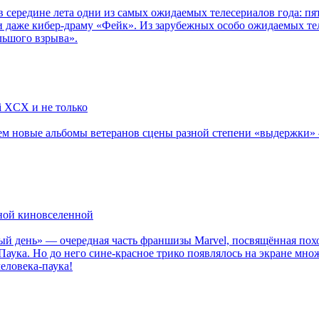
в середине лета одни из самых ожидаемых телесериалов года: 
 даже кибер-драму «Фейк». Из зарубежных особо ожидаемых тел
льшого взрыва».
li XCX и не только
новые альбомы ветеранов сцены разной степени «выдержки» — Мад
рной киновселенной
ый день» — очередная часть франшизы Marvel, посвящённая пох
Паука. Но до него сине-красное трико появлялось на экране мно
еловека-паука!