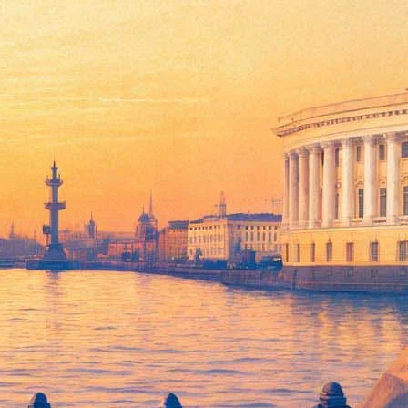
мму из двух частей: «Высший свет: антология цвета» и «Белая
и при дворе, а тем, кто придет в павильон «Белая башня»
ой белой розы.
я известного дворянского рода Винсента Джорджа
андровны, Марии Федоровны и Александры Федоровны.