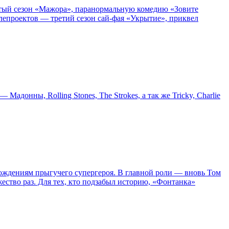
пятый сезон «Мажора», паранормальную комедию «Зовите
епроектов — третий сезон сай-фая «Укрытие», приквел
онны, Rolling Stones, The Strokes, а так же Tricky, Charlie
ождениям прыгучего супергероя. В главной роли — вновь Том
жество раз. Для тех, кто подзабыл историю, «Фонтанка»