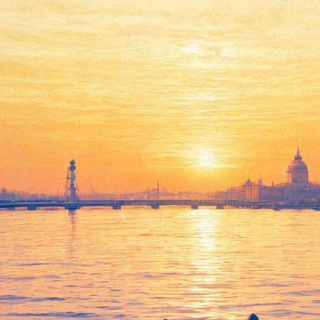
ую Ночь музеев
(тема которой в этом году – «Свет и цвет») специальную програ
огут узнать о придворной моде – о том, что, как и почему носил
усского Двора, а также почему супругу Николая II, называли Дам
в в Александровском дворце впервые выставят дар представител
арадный мундир камергера.
льза Ворта, который шил одежду для императриц Марии Алекс