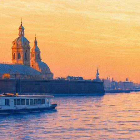
"Царское село" обещает модн
12 мая 2014,
18:00
Версия для печати
Музей-заповедник «Царское Село» подготовил для Ночи музеев 
история».
17 мая с 18 до 23 часов посетители Александровского дворца см
поведают о роли белого цвета в эпоху рыцарства и в истории р
Как сообщает пресс-служба ГМЗ «Царское Село», в Ночь музее
Поклевского-Козелл – подлинные женское парадное платье и п
Платье и мундир изготовлены английским Модным домом Чар