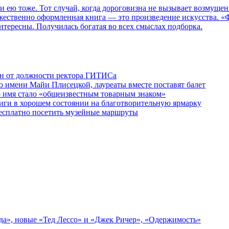
 и ею тоже. Тот случай, когда дороговизна не вызывает возмуще
дожественно оформленная книга — это произведение искусства. 
нтересны. Получилась богатая во всех смыслах подборка.
ен от должности ректора ГИТИСа
 имени Майи Плисецкой, лауреаты вместе поставят балет
о имя стало «общеизвестным товарным знаком»
ги в хорошем состоянии на благотворительную ярмарку
бесплатно посетить музейные маршруты
зда», новые «Тед Лессо» и «Джек Ричер», «Одержимость»