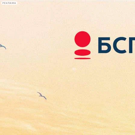
РЕКЛАМА
Афиша Plus
#телегид
Фонтанка.ру
Сегодня:
2026.08.06
22:10
Афиша Plus
кино
спектакли
выставки
концерты
лекции
книги
афиша плюс
новости
+