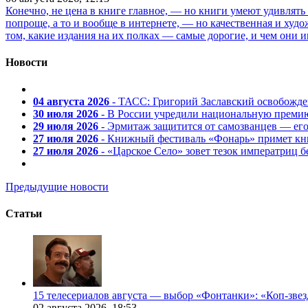
Конечно, не цена в книге главное, — но книги умеют удивлять
попроще, а то и вообще в интернете, — но качественная и ху
том, какие издания на их полках — самые дорогие, и чем они и
Новости
04 августа 2026
- ТАСС: Григорий Заславский освобожд
30 июля 2026
- В России учредили национальную премию
29 июля 2026
- Эрмитаж защитится от самозванцев — ег
27 июля 2026
- Книжный фестиваль «Фонарь» примет кни
27 июля 2026
- «Царское Село» зовет тезок императриц 
Предыдущие новости
Статьи
15 телесериалов августа — выбор «Фонтанки»: «Коп-зве
02 августа 2026,
18:53