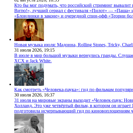
Кто бы мог подумать, что российский стриминг вывалит 
Витю!», лучший сериал с фестиваля «Пилот» — «Паша» и
«Блондинки в законе» и очередной спин-офф «Теории бо
Новая музыка июля: Мадонна, Rolling Stones, Tricky, Char
31 июля 2026,
19:15
В июле в мир большой музыки вернулись гранды. Слушаем 
XCX и Jack White.
Как смотреть «Человека-паука»: гид по фильмам популя
30 июля 2026,
16:37
31 июля на мировые экраны выходит «Человек-паук: Нов
Холланд. Это уже четвёртый фильм, в котором он играет 
подготовила исчерпывающий гид по киновоплощениям ч