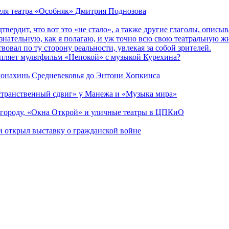
теля театра «Особняк» Дмитрия Поднозова
дтвердит, что вот это «не стало», а также другие глаголы, опи
сознательную, как я полагаю, и уж точно всю свою театральную 
вовал по ту сторону реальности, увлекая за собой зрителей.
епляет мультфильм «Непокой» с музыкой Курехина?
 монахинь Средневековья до Энтони Хопкинса
странственный сдвиг» у Манежа и «Музыка мира»
 городу, «Окна Открой» и уличные театры в ЦПКиО
ии открыл выставку о гражданской войне