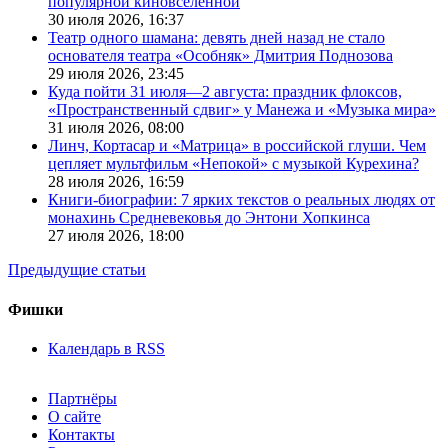
популярной киновселенной
30 июля 2026,
16:37
Театр одного шамана: девять дней назад не стало
основателя театра «Особняк» Дмитрия Поднозова
29 июля 2026,
23:45
Куда пойти 31 июля—2 августа: праздник флоксов,
«Пространственный сдвиг» у Манежа и «Музыка мира»
31 июля 2026,
08:00
Линч, Кортасар и «Матрица» в российской глуши. Чем
цепляет мультфильм «Непокой» с музыкой Курехина?
28 июля 2026,
16:59
Книги-биографии: 7 ярких текстов о реальных людях от
монахинь Средневековья до Энтони Хопкинса
27 июля 2026,
18:00
Предыдущие статьи
Фишки
Календарь в RSS
Партнёры
О сайте
Контакты