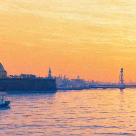
Директором БДТ станет
соратница Кехмана
12 мая 2014,
08:15
Версия для печати
По сведениям Фонтанки, в ближайшее время директором БДТ
им. Г.А.Товстоногова станет бывший заметитель генерального
директора Михайловского театра Татьяна Архипова.
Татьяна Архипова окончила социологический факультет
Ленинградского государственного университета им. А.А.
Жданова. Начинала работать в отделе рекламы ГТРК
"Петербург – 5 канал". С 1995 по 2005 год работала
директором по маркетингу и PR подконтрольной Владимиру
Кехману Группы JFC – крупнейшего импортера фруктов на
российский рынок. В 2007 году вместе с Владимиром
Кехманом пришла на работу в Михайловский театр на пост