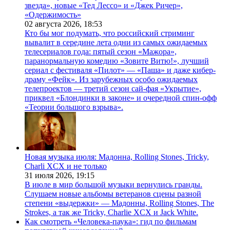
звезда», новые «Тед Лессо» и «Джек Ричер»,
«Одержимость»
02 августа 2026,
18:53
Кто бы мог подумать, что российский стриминг
вывалит в середине лета одни из самых ожидаемых
телесериалов года: пятый сезон «Мажора»,
паранормальную комедию «Зовите Витю!», лучший
сериал с фестиваля «Пилот» — «Паша» и даже кибер-
драму «Фейк». Из зарубежных особо ожидаемых
телепроектов — третий сезон сай-фая «Укрытие»,
приквел «Блондинки в законе» и очередной спин-офф
«Теории большого взрыва».
Новая музыка июля: Мадонна, Rolling Stones, Tricky,
Charli XCX и не только
31 июля 2026,
19:15
В июле в мир большой музыки вернулись гранды.
Слушаем новые альбомы ветеранов сцены разной
степени «выдержки» — Мадонны, Rolling Stones, The
Strokes, а так же Tricky, Charlie XCX и Jack White.
Как смотреть «Человека-паука»: гид по фильмам