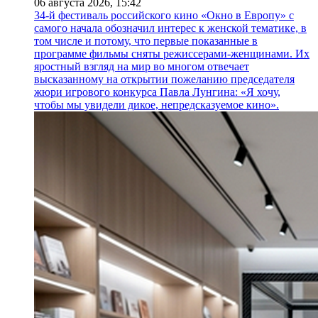
06 августа 2026,
15:42
34-й фестиваль российского кино «Окно в Европу» с
самого начала обозначил интерес к женской тематике, в
том числе и потому, что первые показанные в
программе фильмы сняты режиссерами-женщинами. Их
яростный взгляд на мир во многом отвечает
высказанному на открытии пожеланию председателя
жюри игрового конкурса Павла Лунгина: «Я хочу,
чтобы мы увидели дикое, непредсказуемое кино».