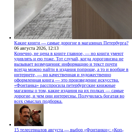
Какие книги — самые дорогие в магазинах Петербурга?
06 августа 2026,
12:13
Конечно, не цена в книге главное, — но книги умеют
удивлять и ею тоже. Тот случай, когда дороговизна не
вызывает возмущения: информацию и текст почти
всегда можно найти в издания попроще, а то и вообще в
интернете, — но качественная и художественно
оформленная книга — это произведение искусства.
«Фонтанка» расспросила петербургские книжные
магазины о том, какие издания на их полках — самые
дорогие, и чем они интересны. Получилась богатая во
всех смыслах подборка.
15 телесериалов августа — выбор «Фонтанки»: «Коп-