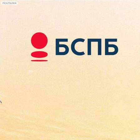
РЕКЛАМА
Афиша Plus
#телегид
Фонтанка.ру
Сегодня:
2026.08.09
15:14
Афиша Plus
кино
спектакли
выставки
концерты
лекции
книги
афиша плюс
новости
+