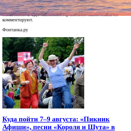
первого заместителя генерального директора. О причинах
ухода Архиповой из Михайловского театра ничего
неизвестно. В БДТ назначние Архиповой также никак не
комментируют.
Фонтанка.ру
Куда пойти 7–9 августа: «Пикник
Афиши», песни «Короля и Шута» в