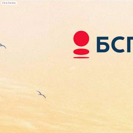
РЕКЛАМА
Афиша Plus
#телегид
Фонтанка.ру
Сегодня:
2026.08.08
20:10
Афиша Plus
кино
спектакли
выставки
концерты
лекции
книги
афиша плюс
новости
+