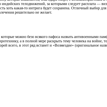
 индийских телодвижений, за которыми следует расплата — визи
сть хоть какая-то интрига будет сохранена. Отличный выбор для
звлечения решительно не желает.
 которые можно безо всякого пафоса назвать антивоенными памф
иротехнику, а в полной мере раскрыть тему человека на войне, 
рей всего, в этот ряд встанет и «Возмездие» (оригинальное на