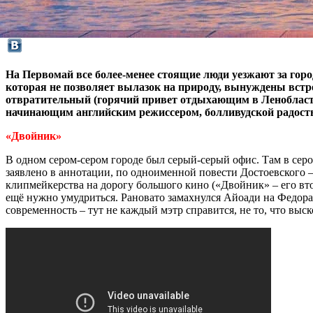
На Первомай все более-менее стоящие люди уезжают за город
которая не позволяет вылазок на природу, вынуждены встр
отвратительный (горячий привет отдыхающим в Ленобласти)
начинающим английским режиссером, болливудской радост
«Двойник»
В одном сером-сером городе был серый-серый офис. Там в сер
заявлено в аннотации, по одноименной повести Достоевского 
клипмейкерства на дорогу большого кино («Двойник» – его вт
ещё нужно умудриться. Рановато замахнулся Айоади на Федора 
современность – тут не каждый мэтр справится, не то, что выс