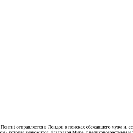
енти) отправляется в Лондон в поисках сбежавшего мужа и, есте
он), которая знакомится, благодаря Мире, с великовозрастным 