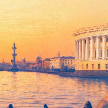
и и Колин Фёрт по-японски