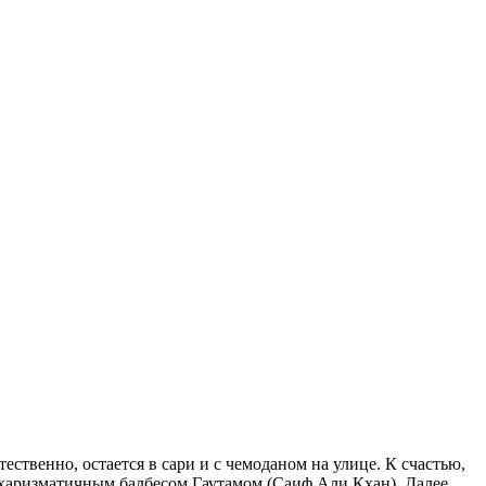
ственно, остается в сари и с чемоданом на улице. К счастью,
и харизматичным балбесом Гаутамом (Саиф Али Кхан). Далее