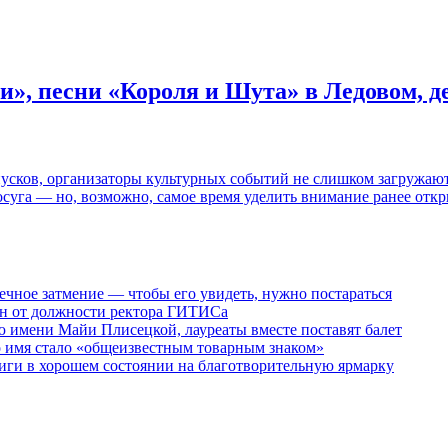
и», песни «Короля и Шута» в Ледовом, 
пусков, организаторы культурных событий не слишком загружаю
осуга — но, возможно, самое время уделить внимание ранее отк
ечное затмение — чтобы его увидеть, нужно постараться
ен от должности ректора ГИТИСа
 имени Майи Плисецкой, лауреаты вместе поставят балет
о имя стало «общеизвестным товарным знаком»
ги в хорошем состоянии на благотворительную ярмарку