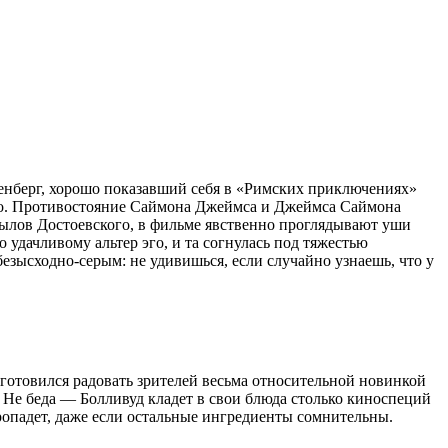
йзенберг, хорошо показавший себя в «Римских приключениях»
нно. Противостояние Саймона Джеймса и Джеймса Саймона
сылов Достоевского, в фильме явственно проглядывают уши
 удачливому альтер эго, и та согнулась под тяжестью
зысходно-серым: не удивишься, если случайно узнаешь, что у
отовился радовать зрителей весьма относительной новинкой
 Не беда — Болливуд кладет в свои блюда столько киноспеций
пропадет, даже если остальные ингредиенты сомнительны.