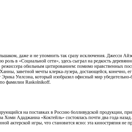
фальшаком, даже и не упомнить так сразу исключения. Джесси А
 роль в «Социальной сети», здесь сыграл на редкость деревя
ние режиссера обильным цитированием: помимо нравственных по
анны, заветной мечты клерка-лузера, достающейся, конечно, его
Эрика Уилсона, который изобразил офисный мир убедительно-бе
о фамилии Raskolnikoff.
рующийся на поставках в Россию болливудской продукции, приг
а Хоми Ададжаниа «Коктейль» состоялась почти два года назад.
нной актерской игры, что становится ясно: эта киностряпня не 