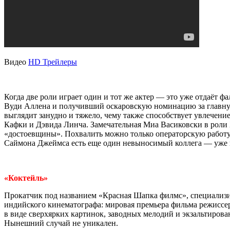
Видео
HD Трейлеры
Когда две роли играет один и тот же актер — это уже отдаёт 
Вуди Аллена и получивший оскаровскую номинацию за главную
выглядит занудно и тяжело, чему также способствует увлече
Кафки и Дэвида Линча. Замечательная Миа Васиковски в роли Х
«достоевщины». Похвалить можно только операторскую работу 
Саймона Джеймса есть еще один невыносимый коллега — уже п
«Коктейль»
Прокатчик под названием «Красная Шапка филмс», специализи
индийского кинематографа: мировая премьера фильма режиссер
в виде сверхярких картинок, заводных мелодий и экзальтирова
Нынешний случай не уникален.