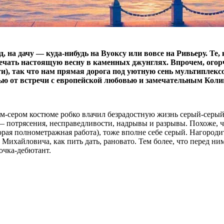
, на дачу — куда-нибудь на Вуоксу или вовсе на Ривьеру. Те
ечать настоящую весну в каменных джунглях. Впрочем, огорч
, так что нам прямая дорога под уютную сень мультиплексо
ью от встречи с европейской любовью и замечательным Кол
ом-сером костюме робко влачил безрадостную жизнь серый-серый
— потрясения, несправедливости, надрывы и разрывы. Похоже, ч
орая полнометражная работа), тоже вполне себе серый. Нагород
Михайловича, как пить дать, рановато. Тем более, что перед ни
кочка-дебютант.