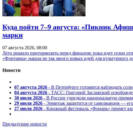
Куда пойти 7–9 августа: «Пикник Афиш
марки
07 августа 2026, 08:00
Лето решило притормозить перед финалом: пока идет сезон от
«Фонтанка» нашла не так много новых идей для культурного д
Новости
07 августа 2026
- В Петербурге готовятся наблюдать солн
04 августа 2026
- ТАСС: Григорий Заславский освобожд
30 июля 2026
- В России учредили национальную премию
29 июля 2026
- Эрмитаж защитится от самозванцев — ег
27 июля 2026
- Книжный фестиваль «Фонарь» примет кни
Предыдущие новости