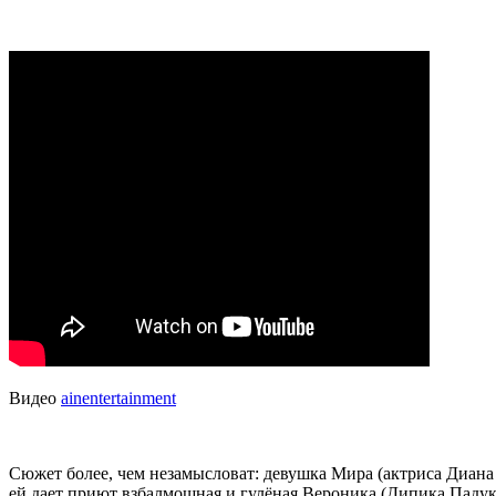
Видео
ainentertainment
Сюжет более, чем незамысловат: девушка Мира (актриса Диана П
ей дает приют взбалмошная и гулёная Вероника (Дипика Падук