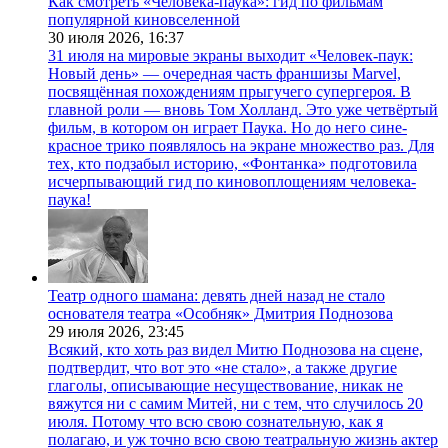
Как смотреть «Человека-паука»: гид по фильмам
популярной киновселенной
30 июля 2026,
16:37
31 июля на мировые экраны выходит «Человек-паук:
Новый день» — очередная часть франшизы Marvel,
посвящённая похождениям прыгучего супергероя. В
главной роли — вновь Том Холланд. Это уже четвёртый
фильм, в котором он играет Паука. Но до него сине-
красное трико появлялось на экране множество раз. Для
тех, кто подзабыл историю, «Фонтанка» подготовила
исчерпывающий гид по киновоплощениям человека-
паука!
Театр одного шамана: девять дней назад не стало
основателя театра «Особняк» Дмитрия Поднозова
29 июля 2026,
23:45
Всякий, кто хоть раз видел Митю Поднозова на сцене,
подтвердит, что вот это «не стало», а также другие
глаголы, описывающие несуществование, никак не
вяжутся ни с самим Митей, ни с тем, что случилось 20
июля. Потому что всю свою сознательную, как я
полагаю, и уж точно всю свою театральную жизнь актер