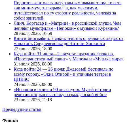
Поднозов занимался натуральным шаманством, то есть,
как минимум, заглядывал, а, как максимум,
путешествовал по ту сторону реальности, увлекая за
собой зрителей.
Линч, Кортасар и «Матрица» в российской глуши. Чем
цепляет мультфильм «Непокой» с музыкой Курехина?
28 июля 2026,
16:59
Книги-биографии: 7 ярких текстов о реальных людях от
монахинь Средневековья до Энтони Хопкинса
27 июля 2026,
18:00
Куда пойти 31 июля—2 августа: праздник флоксов,
«Пространственный сдвиг» у Манежа и «Музыка мира»
31 июля 2026,
08:00
Куда пойти 24 — 26 июля: Джазовый фестиваль по
всему городу, «Окна Открой» и уличные театры в
ЦПКиО
24 июля 2026,
08:00
«Испания в огне» и 90 лет спустя: Музей истории
религии открыл выставку о гражданской войне
23 июля 2026,
11:18
Предыдущие статьи
Фишки