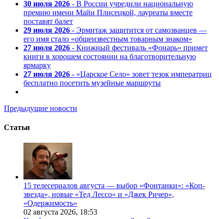
30 июля 2026
- В России учредили национальную
премию имени Майи Плисецкой, лауреаты вместе
поставят балет
29 июля 2026
- Эрмитаж защитится от самозванцев —
его имя стало «общеизвестным товарным знаком»
27 июля 2026
- Книжный фестиваль «Фонарь» примет
книги в хорошем состоянии на благотворительную
ярмарку
27 июля 2026
- «Царское Село» зовет тезок императриц
бесплатно посетить музейные маршруты
Предыдущие новости
Статьи
15 телесериалов августа — выбор «Фонтанки»: «Коп-
звезда», новые «Тед Лессо» и «Джек Ричер»,
«Одержимость»
02 августа 2026,
18:53