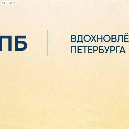
РЕКЛАМА
Афиша Plus
#телегид
Фонтанка.ру
Сегодня:
2026.08.06
19:05
Афиша Plus
кино
спектакли
выставки
концерты
лекции
книги
афиша плюс
новости
+