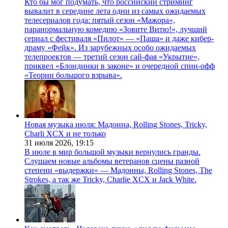
Кто бы мог подумать, что российский стриминг
вывалит в середине лета одни из самых ожидаемых
телесериалов года: пятый сезон «Мажора»,
паранормальную комедию «Зовите Витю!», лучший
сериал с фестиваля «Пилот» — «Паша» и даже кибер-
драму «Фейк». Из зарубежных особо ожидаемых
телепроектов — третий сезон сай-фая «Укрытие»,
приквел «Блондинки в законе» и очередной спин-офф
«Теории большого взрыва».
Новая музыка июля: Мадонна, Rolling Stones, Tricky,
Charli XCX и не только
31 июля 2026,
19:15
В июле в мир большой музыки вернулись гранды.
Слушаем новые альбомы ветеранов сцены разной
степени «выдержки» — Мадонны, Rolling Stones, The
Strokes, а так же Tricky, Charlie XCX и Jack White.