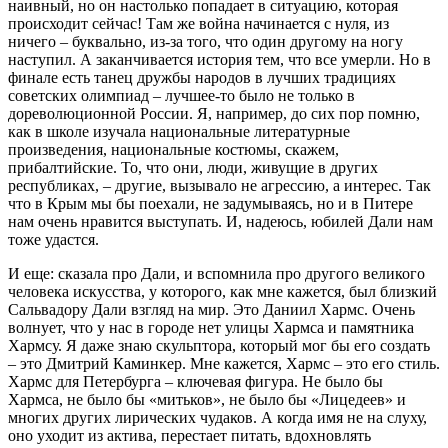
наивный, но он настолько попадает в ситуацию, которая
происходит сейчас! Там же война начинается с нуля, из
ничего – буквально, из-за того, что один другому на ногу
наступил. А заканчивается история тем, что все умерли. Но в
финале есть танец дружбы народов в лучших традициях
советских олимпиад – лучшее-то было не только в
дореволюционной России. Я, например, до сих пор помню,
как в школе изучала национальные литературные
произведения, национальные костюмы, скажем,
прибалтийские. То, что они, люди, живущие в других
республиках, – другие, вызывало не агрессию, а интерес. Так
что в Крым мы бы поехали, не задумываясь, но и в Питере
нам очень нравится выступать. И, надеюсь, юбилей Дали нам
тоже удастся.
И еще: сказала про Дали, и вспомнила про другого великого
человека искусства, у которого, как мне кажется, был близкий
Сальвадору Дали взгляд на мир. Это Даниил Хармс. Очень
волнует, что у нас в городе нет улицы Хармса и памятника
Хармсу. Я даже знаю скульптора, который мог бы его создать
– это Дмитрий Каминкер. Мне кажется, Хармс – это его стиль.
Хармс для Петербурга – ключевая фигура. Не было бы
Хармса, не было бы «митьков», не было бы «Лицедеев» и
многих других лирических чудаков. А когда имя не на слуху,
оно уходит из актива, перестает питать, вдохновлять