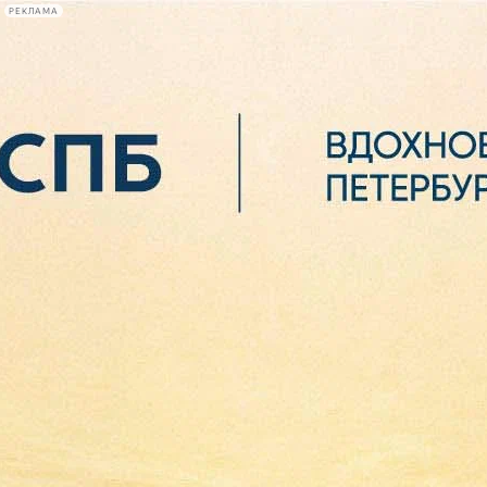
РЕКЛАМА
Афиша Plus
#телегид
Фонтанка.ру
Сегодня:
2026.08.06
19:05
Афиша Plus
кино
спектакли
выставки
концерты
лекции
книги
афиша плюс
новости
+