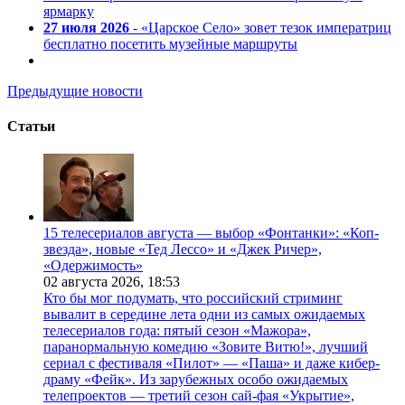
ярмарку
27 июля 2026
- «Царское Село» зовет тезок императриц
бесплатно посетить музейные маршруты
Предыдущие новости
Статьи
15 телесериалов августа — выбор «Фонтанки»: «Коп-
звезда», новые «Тед Лессо» и «Джек Ричер»,
«Одержимость»
02 августа 2026,
18:53
Кто бы мог подумать, что российский стриминг
вывалит в середине лета одни из самых ожидаемых
телесериалов года: пятый сезон «Мажора»,
паранормальную комедию «Зовите Витю!», лучший
сериал с фестиваля «Пилот» — «Паша» и даже кибер-
драму «Фейк». Из зарубежных особо ожидаемых
телепроектов — третий сезон сай-фая «Укрытие»,