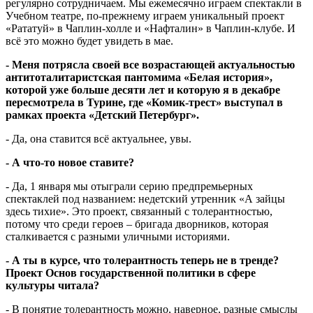
регулярно сотрудничаем. Мы ежемесячно играем спектакли в
Учебном театре, по-прежнему играем уникальный проект
«Рататуй» в Чаплин-холле и «Нафталин» в Чаплин-клубе. И
всё это можно будет увидеть в мае.
- Меня потрясла своей все возрастающей актуальностью
антитоталитаристская пантомима «Белая история»,
которой уже больше десяти лет и которую я в декабре
пересмотрела в Турине, где «Комик-трест» выступал в
рамках проекта «Детский Петербург».
- Да, она ставится всё актуальнее, увы.
- А что-то новое ставите?
- Да, 1 января мы отыграли серию предпремьерных
спектаклей под названием: недетский утренник «А зайцы
здесь тихие». Это проект, связанный с толерантностью,
потому что среди героев – бригада дворников, которая
сталкивается с разными уличными историями.
- А ты в курсе, что толерантность теперь не в тренде?
Проект Основ государственной политики в сфере
культуры читала?
- В понятие толерантность можно, наверное, разные смыслы