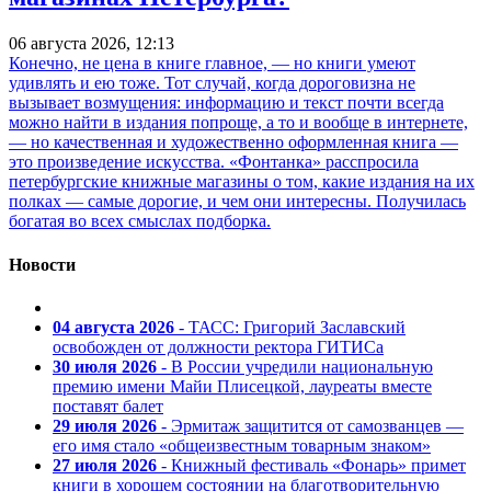
06 августа 2026, 12:13
Конечно, не цена в книге главное, — но книги умеют
удивлять и ею тоже. Тот случай, когда дороговизна не
вызывает возмущения: информацию и текст почти всегда
можно найти в издания попроще, а то и вообще в интернете,
— но качественная и художественно оформленная книга —
это произведение искусства. «Фонтанка» расспросила
петербургские книжные магазины о том, какие издания на их
полках — самые дорогие, и чем они интересны. Получилась
богатая во всех смыслах подборка.
Новости
04 августа 2026
- ТАСС: Григорий Заславский
освобожден от должности ректора ГИТИСа
30 июля 2026
- В России учредили национальную
премию имени Майи Плисецкой, лауреаты вместе
поставят балет
29 июля 2026
- Эрмитаж защитится от самозванцев —
его имя стало «общеизвестным товарным знаком»
27 июля 2026
- Книжный фестиваль «Фонарь» примет
книги в хорошем состоянии на благотворительную