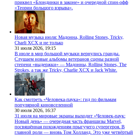
приквел «Блондинки в законе» и очередной спин-офф
«Теории большого взрыва».
Новая музыка июля: Мадонна, Rolling Stones, Tricky,
Charli XCX и не только
31 июля 2026,
19:15
В июле в мир большой музыки вернулись гранды.
Слушаем новые альбомы ветеранов сцены разной
степени «выдержки» — Мадонны, Rolling Stones, The
Strokes, а так же Tricky, Charlie XCX и Jack White.
Как смотреть «Человека-паука»: гид по фильмам
популярной киновселенной
30 июля 2026,
16:37
31 июля на мировые экраны выходит «Человек-паук:
Новый день» — очередная часть франшизы Marvel,
посвящённая похождениям прыгучего супергероя. В
главной роли — вновь Том Холланд. Это уже четвёртый