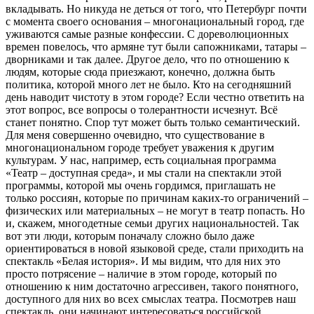
вкладывать. Но никуда не деться от того, что Петербург почти
с момента своего основания – многонациональный город, где
уживаются самые разные конфессии. С дореволюционных
времен повелось, что армяне тут были сапожниками, татары –
дворниками и так далее. Другое дело, что по отношению к
людям, которые сюда приезжают, конечно, должна быть
политика, которой много лет не было. Кто на сегодняшний
день наводит чистоту в этом городе? Если честно ответить на
этот вопрос, все вопросы о толерантности исчезнут. Всё
станет понятно. Спор тут может быть только семантический.
Для меня совершенно очевидно, что существование в
многонациональном городе требует уважения к другим
культурам. У нас, например, есть социальная программа
«Театр – доступная среда», и мы стали на спектакли этой
программы, которой мы очень гордимся, приглашать не
только россиян, которые по причинам каких-то ограничений –
физических или материальных – не могут в театр попасть. Но
и, скажем, многодетные семьи других национальностей. Так
вот эти люди, которым поначалу сложно было даже
ориентироваться в новой языковой среде, стали приходить на
спектакль «Белая история». И мы видим, что для них это
просто потрясение – наличие в этом городе, который по
отношению к ним достаточно агрессивен, такого понятного,
доступного для них во всех смыслах театра. Посмотрев наш
спектакль, они начинают интересоваться российской