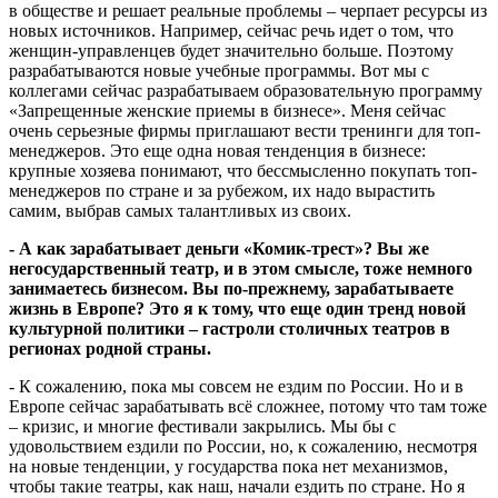
в обществе и решает реальные проблемы – черпает ресурсы из
новых источников. Например, сейчас речь идет о том, что
женщин-управленцев будет значительно больше. Поэтому
разрабатываются новые учебные программы. Вот мы с
коллегами сейчас разрабатываем образовательную программу
«Запрещенные женские приемы в бизнесе». Меня сейчас
очень серьезные фирмы приглашают вести тренинги для топ-
менеджеров. Это еще одна новая тенденция в бизнесе:
крупные хозяева понимают, что бессмысленно покупать топ-
менеджеров по стране и за рубежом, их надо вырастить
самим, выбрав самых талантливых из своих.
- А как зарабатывает деньги «Комик-трест»? Вы же
негосударственный театр, и в этом смысле, тоже немного
занимаетесь бизнесом. Вы по-прежнему, зарабатываете
жизнь в Европе? Это я к тому, что еще один тренд новой
культурной политики – гастроли столичных театров в
регионах родной страны.
- К сожалению, пока мы совсем не ездим по России. Но и в
Европе сейчас зарабатывать всё сложнее, потому что там тоже
– кризис, и многие фестивали закрылись. Мы бы с
удовольствием ездили по России, но, к сожалению, несмотря
на новые тенденции, у государства пока нет механизмов,
чтобы такие театры, как наш, начали ездить по стране. Но я