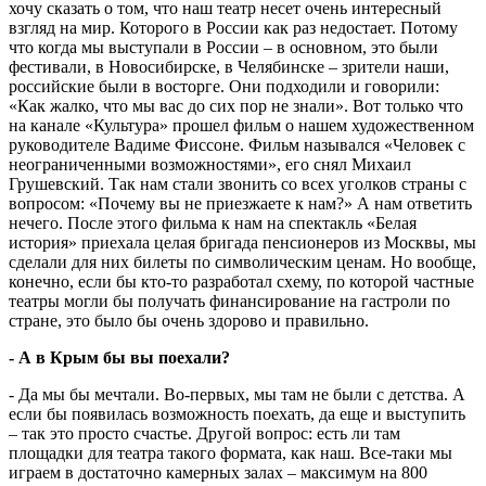
хочу сказать о том, что наш театр несет очень интересный
взгляд на мир. Которого в России как раз недостает. Потому
что когда мы выступали в России – в основном, это были
фестивали, в Новосибирске, в Челябинске – зрители наши,
российские были в восторге. Они подходили и говорили:
«Как жалко, что мы вас до сих пор не знали». Вот только что
на канале «Культура» прошел фильм о нашем художественном
руководителе Вадиме Фиссоне. Фильм назывался «Человек с
неограниченными возможностями», его снял Михаил
Грушевский. Так нам стали звонить со всех уголков страны с
вопросом: «Почему вы не приезжаете к нам?» А нам ответить
нечего. После этого фильма к нам на спектакль «Белая
история» приехала целая бригада пенсионеров из Москвы, мы
сделали для них билеты по символическим ценам. Но вообще,
конечно, если бы кто-то разработал схему, по которой частные
театры могли бы получать финансирование на гастроли по
стране, это было бы очень здорово и правильно.
- А в Крым бы вы поехали?
- Да мы бы мечтали. Во-первых, мы там не были с детства. А
если бы появилась возможность поехать, да еще и выступить
– так это просто счастье. Другой вопрос: есть ли там
площадки для театра такого формата, как наш. Все-таки мы
играем в достаточно камерных залах – максимум на 800