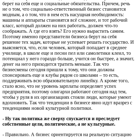
берет на себя еще и социальные обязательства. Причем, речь
не о том, что социально-ответственный бизнес становится
модным, а о том, что в нем есть насущная необходимость:
машины и аппараты становятся всё сложнее, и тот рабочий
класс, который должен на них работать, должен что-то
соображать. А где его взять? Его нужно вырастить самим.
Поэтому именно представители бизнеса берут на себя
решение тех задач, которые не успевает решать государство. И
выясняется, что, если человек, который попадает в среднее
училище, в школе еще и песни пел или самолетики клеил, то
потенциал у него гораздо больше, учится он быстрее, а значит,
денег на него приходится тратить меньше. Так что
бизнесмены сегодня пришли к тому, что они должны
спонсировать еще и клубы рядом со школами – то есть,
поддерживать всю образовательную линейку. А кроме того,
стало ясно, что не уровень зарплаты определяет успех
предприятия, поэтому олигархи работают сегодня над тем,
чтобы у руля в их организациях стояли люди, которые умеют
вдохновить. Так что тенденции в бизнесе явно идут вразрез с
тенденциями новой культурной политики.
- Ну так политика же сверху спускается и преследует
собственные цели, политические, а не культурные.
- Правильно. А бизнес ориентируется на реальную ситуацию