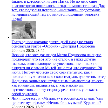
фильм, в котором он играет Паука. Но до него сине-
красное трико появлялось на экране множество раз. Для
тех, кто подзабыл историю, «Фонтанка» подготовила
исчерпывающий гид по киновоплощениям человека-
паука!
Театр одного шамана: девять дней назад не стало
основателя театра «Особняк» Дмитрия Поднозова
29 июля 2026,
23:45
Всякий, кто хоть раз видел Митю Поднозова на сцене,
подтвердит, что вот это «не стало», а также другие
глаголы, описывающие несуществование, никак не
вяжутся ни с самим Митей, ни с тем, что случилось 20
июля. Потому что всю свою сознательную, как я
полагаю, и уж точно всю свою театральную жизнь актер
Поднозов занимался натуральным шаманством, то есть,
как минимум, заглядывал, а, как максимум,
путешествовал по ту сторону реальности, увлекая за
собой зрителей.
Линч, Кортасар и «Матрица» в российской глуши. Чем
цепляет мультфильм «Непокой» с музыкой Курехина?
28 июля 2026,
16:59