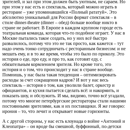
зрителей, и зал при этом должен быть уютным, не сараем. Но
при этом у нас есть и спектакль, который можно играть в
ресторане – уже упоминавшийся «Полный рататуй». Это
абсолютно уникальный для России формат спектакля – в
стиле dinner-theatre (dinner – обед) больше вообще никто в
стране не работает. В Европе в каждом крупном городе есть
театральная команда, которая что-то подобное играет. У нас в
Москве пытались такое создать, но у них всё быстро
развалилось, потому что это не так просто, как кажется – тут
надо очень тонко сотрудничать с ресторанным бизнесом: и не
мешать ему, и в то же время, чтобы это было по приколу. Это
история о еде, про еду, и про то, как готовят еду, с
обязательным кормлением зрителя. Но кроме того, это
история и о том, что происходит у нас в стране вообще.
Помнишь, у нас была такая тенденция – оптимизировать
расходы за счет сокращения кадров? И вот у нас весь
спектакль – история о том, как уволили балет, оркестр и
официантов, и кухня пытается сделать всё: и накормить, и
показать шоу, и обслужить. И мы, видимо, точно всё угадали,
потому что многие петербургские рестораторы стали нашими
постоянными зрителями, как и их поставщики. Я же говорю:
ирония – то, что лечит и открывает новые горизонты.
А с другой стороны, у нас есть клоунада о войне «Антоний и
Клеопатра» – он вроде бы смешной, буффонный, по-детски