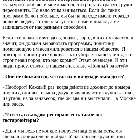
культурой вообще, и мне кажется, что роль театра тут трудно
переоценить. Но надо этим заниматься. Если бы таких
программ было побольше, мы бы на выходе имели гораздо
больше людей, готовых вступать с нами в диалог, а не
защищаться от нас разными способами.
Если эти люди живут здесь, значит, город в них нуждается, и
значит, он должен выработать программу, политику,
помогающую им ассимилироваться в нашем обществе. Я
повторю: посмотрите вокруг – кто убирает наши улицы, кто
строит наш город, кто нас кормит? Ответ очевиден. И эти
люди присутствуют в нашем спектакле «Полный рататуй».
- Они не обижаются, что вы их в клоунаде выводите?
- Наоборот! Каждый раз, когда действие доходит до номера
про них, они все, слыша дудук, вываливают из кухни – тихо,
из углов, из-за занавесок, где бы мы ни выступали – в Москве
или здесь.
- То есть, в каждом ресторане есть такие вот
гастарбайтеры?
- Да, и мы ведь не конкретизируем национальность, мы
сделали собирательный образ. У нас они не грузины или