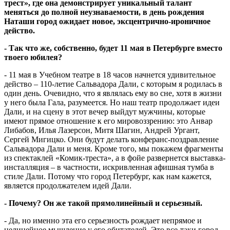
трест», где она демонстрирует уникальный талант
меняться до полной неузнаваемости, в день рождения
Наташи город ожидает новое, эксцентрично-ироничное
действо.
- Так что же, собственно, будет 11 мая в Петербурге вместо
твоего юбилея?
- 11 мая в Учебном театре в 18 часов начнется удивительное
действо – 110-летие Сальвадора Дали, с которым я родилась в
один день. Очевидно, что я являлась ему во сне, хотя в жизни
у него была Гала, разумеется. Но наш театр продолжает идеи
Дали, и на сцену в этот вечер выйдут мужчины, которые
имеют прямое отношение к его мировоззрению: это Анвар
Либабов, Илья Лазерсон, Митя Шагин, Андрей Ургант,
Сергей Мигицко. Они будут делать конферанс-поздравление
Сальвадора Дали и меня. Кроме того, мы покажем фрагменты
из спектаклей «Комик-треста», а в фойе развернется выставка-
инсталляция – в частности, искривленная афишная тумба в
стиле Дали. Потому что город Петербург, как нам кажется,
является продолжателем идей Дали.
- Почему? Он же такой прямолинейный и серьезный.
- Да, но именно эта его серьезность рождает непрямое и
нелинейное мышление у его обитателей. Это все-таки город