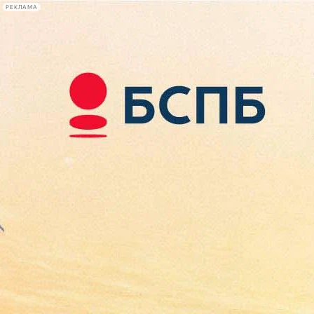
РЕКЛАМА
Афиша Plus
#телегид
Фонтанка.ру
Сегодня:
2026.08.07
21:17
Афиша Plus
кино
спектакли
выставки
концерты
лекции
книги
афиша плюс
новости
+