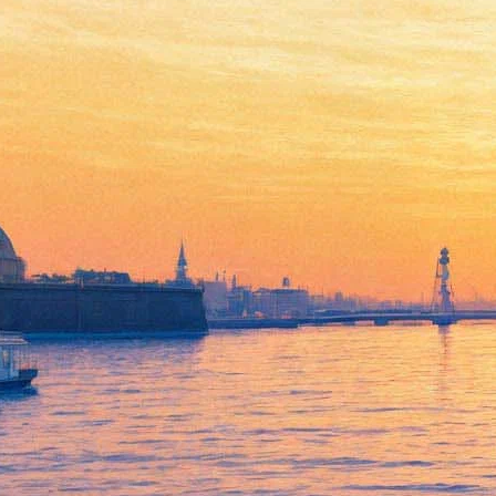
В Москве умер актер
Александр Леньков
21 апреля 2014,
13:22
Версия для печати
Минувшей ночью в одной из московских клиник скончался
народный артист России Александр Леньков, сообщает
«Интерфакс».
«Александр Леньков умер после тяжелой продолжительной
болезни», — пояснили в клинике.
Александру Ленькову было 70 лет. Он снялся в таких
кинофильмах, как «Дайте жалобную книгу», «Ключи от
неба», «Зимняя вишня», «Маленькая Вера», "По секрету всему
свету" и др.