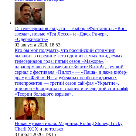
15 телесериалов августа — выбор «Фонтанки»: «Коп-
звезда», новые «Тед Лессо» и «Джек Ричер»,
«Одержимость»
02 августа 2026,
18:53
Кто бы мог подумать, что российский стриминг
вывалит в середине лета одни из самых ожидаемых
телесериалов года: пятый сезон «Мажора»,
паранормальную комедию «Зовите Витю!», лучший
сериал с фестиваля «Пилот» — «Паша» и даже кибер-
драму «Фейк». Из зарубежных особо ожидаемых
телепроектов — третий сезон сай-фая «Укрытие»,
приквел «Блондинки в законе» и очередной спин-офф
«Теории большого взрыва».
Новая музыка июля: Мадонна, Rolling Stones, Tricky,
Charli XCX и не только
31 июля 2026,
19:15