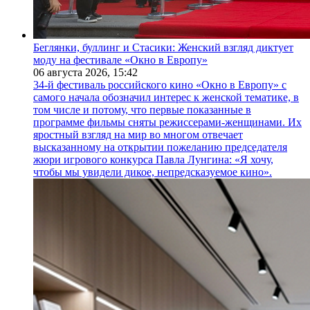
Беглянки, буллинг и Стасики: Женский взгляд диктует
моду на фестивале «Окно в Европу»
06 августа 2026,
15:42
34-й фестиваль российского кино «Окно в Европу» с
самого начала обозначил интерес к женской тематике, в
том числе и потому, что первые показанные в
программе фильмы сняты режиссерами-женщинами. Их
яростный взгляд на мир во многом отвечает
высказанному на открытии пожеланию председателя
жюри игрового конкурса Павла Лунгина: «Я хочу,
чтобы мы увидели дикое, непредсказуемое кино».