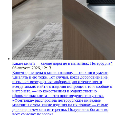
Какие книги — самые дорогие в магазинах Петербурга?
06 августа 2026,
12:13
Конечно, не цена в книге главное, — но книги умеют
удивлять и ею тоже. Тот случай, когда дороговизна не
вызывает возмущения: информацию и текст почти
всегда можно найти в издания попроще, а то и вообще в
интернете, — но качественная и художественно
оформленная книга — это произведение искусства.
«Фонтанка» расспросила петербургские книжные
магазины о том, какие издания на их полках — самые
дорогие, и чем они интересны. Получилась богатая во
всех смыслах подборка.