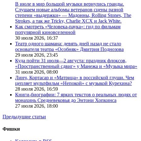
В июле в мир большой музыки вернулись гранды.
Слушаем новые альбомы ветеранов сцены разной
степени «выдержки» — Мадонны, Rolling Stones, The
Strokes, а так же Tricky, Charlie XCX и Jack White.
Как смотреть «Человека-паука»: гид по фильмам
популярной киновселенной
30 июля 2026,
16:37
Театр одного шамана: девять дней назад не стало
основателя театра «Особняк» Дмитрия Поднозова
29 июля 2026,
23:45
Куда пойти 31 июля—2 августа: праздник флоксов,
«Пространственный сдвиг» у Манежа и «Музыка мира»
31 июля 2026,
08:00
Линч, Кортасар и «Матрица» в российской глуши. Чем
цепляет мультфильм «Непокой» с музыкой Курехина?
28 июля 2026,
16:59
Книги-биографии: 7 ярких текстов о реальных людях от
монахинь Средневековья до Энтони Хопкинса
27 июля 2026,
18:00
Предыдущие статьи
Фишки