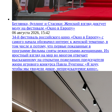
Беглянки, буллинг и Стасики: Женский взгляд диктует
моду на фестивале «Окно в Европу»
06 августа 2026,
15:42
34-й фестиваль российского кино «Окно в Европу» с
самого начала обозначил интерес к женской тематике, в
том числе и потому, что первые показанные в
программе фильмы сняты режиссерами-женщинами. Их
яростный взгляд на мир во многом отвечает
высказанному на открытии пожеланию председателя
жюри игрового конкурса Павла Лунгина: «Я хочу,
чтобы мы увидели дикое, непредсказуемое кино».