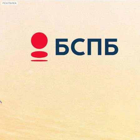
РЕКЛАМА
Афиша Plus
#телегид
Фонтанка.ру
Сегодня:
2026.08.07
15:50
Афиша Plus
кино
спектакли
выставки
концерты
лекции
книги
афиша плюс
новости
+