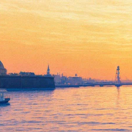
В Мехико скончался
Габриэль Гарсиа Маркес
18 апреля 2014,
02:49
Версия для печати
Знаменитый писатель колумбийского происхождения
Габриэль Гарсиа Маркес скончался в возрасте 87 лет в
Мехико, где жил на протяжении более полувека, сообщает
Foro TV.
Несколько недель назад Гарсиа Маркес был выписан из
клиники в Мехико, где он провел больше недели.
Госпитализация была связана с легочной инфекцией и
обезвоживанием организма.
Гарсиа Маркес — знаменитый колумбийский писатель-
прозаик, журналист, издатель и политический деятель, лауреат