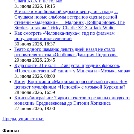
Charli XCX и не только
31 июля 2026,
19:15
В июле в мир большой музыки вернулись гранды.
Слушаем новые альбомы ветеранов сцены разной
степени «выдержки» — Мадонны, Rolling Stones, The
Strokes, а так же Tricky, Charlie XCX и Jack White.
Как смотреть «Человека-паука»: гид по фильмам
популярной киновселенной
30 июля 2026,
16:37
Театр одного шамана: девять дней назад не стало
основателя театра «Особняк» Дмитрия Поднозова
29 июля 2026,
23:45
Куда пойти 31 июля—2 августа: праздник флоксов,
«Пространственный сдвиг» у Манежа и «Музыка мира»
31 июля 2026,
08:00
Линч, Кортасар и «Матрица» в российской глуши. Чем
цепляет мультфильм «Непокой» с музыкой Курехина?
28 июля 2026,
16:59
Книги-биографии: 7 ярких текстов о реальных людях от
монахинь Средневековья до Энтони Хопкинса
27 июля 2026,
18:00
Предыдущие статьи
Фишки