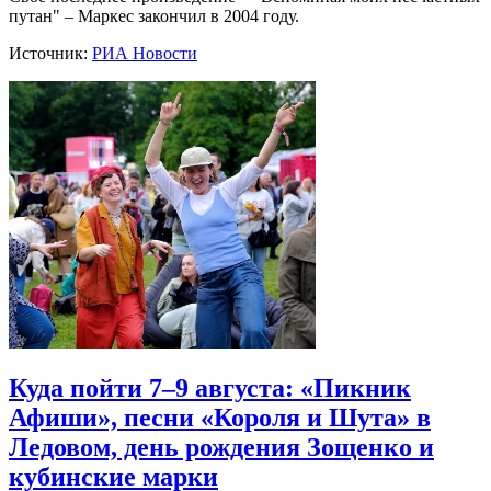
путан" – Маркес закончил в 2004 году.
Источник:
РИА Новости
Куда пойти 7–9 августа: «Пикник
Афиши», песни «Короля и Шута» в
Ледовом, день рождения Зощенко и
кубинские марки