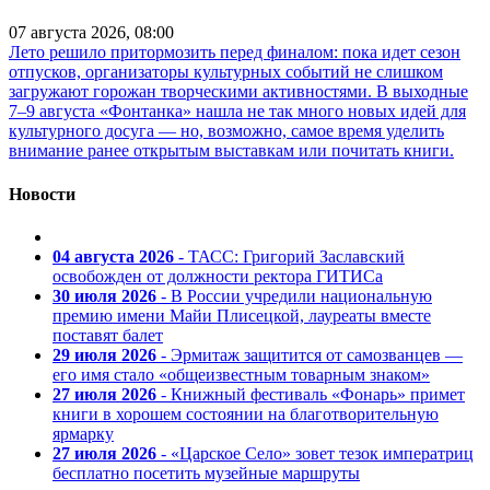
07 августа 2026, 08:00
Лето решило притормозить перед финалом: пока идет сезон
отпусков, организаторы культурных событий не слишком
загружают горожан творческими активностями. В выходные
7–9 августа «Фонтанка» нашла не так много новых идей для
культурного досуга — но, возможно, самое время уделить
внимание ранее открытым выставкам или почитать книги.
Новости
04 августа 2026
- ТАСС: Григорий Заславский
освобожден от должности ректора ГИТИСа
30 июля 2026
- В России учредили национальную
премию имени Майи Плисецкой, лауреаты вместе
поставят балет
29 июля 2026
- Эрмитаж защитится от самозванцев —
его имя стало «общеизвестным товарным знаком»
27 июля 2026
- Книжный фестиваль «Фонарь» примет
книги в хорошем состоянии на благотворительную
ярмарку
27 июля 2026
- «Царское Село» зовет тезок императриц
бесплатно посетить музейные маршруты