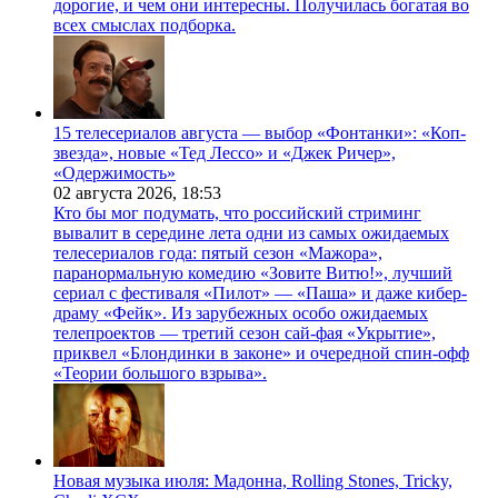
дорогие, и чем они интересны. Получилась богатая во
всех смыслах подборка.
15 телесериалов августа — выбор «Фонтанки»: «Коп-
звезда», новые «Тед Лессо» и «Джек Ричер»,
«Одержимость»
02 августа 2026,
18:53
Кто бы мог подумать, что российский стриминг
вывалит в середине лета одни из самых ожидаемых
телесериалов года: пятый сезон «Мажора»,
паранормальную комедию «Зовите Витю!», лучший
сериал с фестиваля «Пилот» — «Паша» и даже кибер-
драму «Фейк». Из зарубежных особо ожидаемых
телепроектов — третий сезон сай-фая «Укрытие»,
приквел «Блондинки в законе» и очередной спин-офф
«Теории большого взрыва».
Новая музыка июля: Мадонна, Rolling Stones, Tricky,