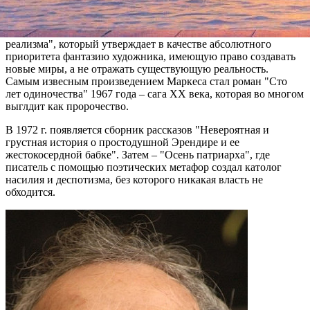
Нобелевской премии по литературе 1982 года.
Маркес вошел в историю как создатель стиля "магического
реализма", который утверждает в качестве абсолютного
приоритета фантазию художника, имеющую право создавать
новые миры, а не отражать существующую реальность.
Самым извесным произведением Маркеса стал роман "Сто
лет одиночества" 1967 года – сага XX века, которая во многом
выглдит как пророчество.
В 1972 г. появляется сборник рассказов "Невероятная и
грустная история о простодушной Эрендире и ее
жестокосердной бабке". Затем – "Осень патриарха", где
писатель с помощью поэтических метафор создал католог
насилия и деспотизма, без которого никакая власть не
обходится.