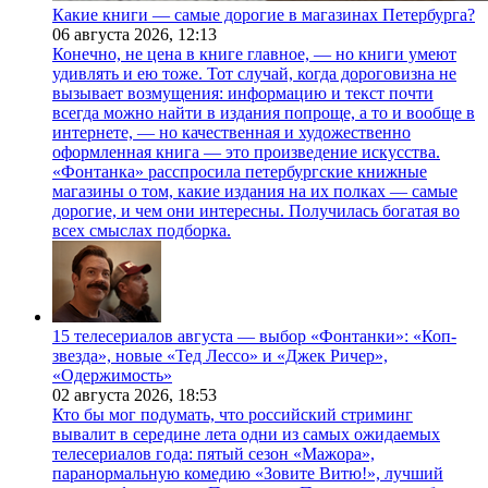
Какие книги — самые дорогие в магазинах Петербурга?
06 августа 2026,
12:13
Конечно, не цена в книге главное, — но книги умеют
удивлять и ею тоже. Тот случай, когда дороговизна не
вызывает возмущения: информацию и текст почти
всегда можно найти в издания попроще, а то и вообще в
интернете, — но качественная и художественно
оформленная книга — это произведение искусства.
«Фонтанка» расспросила петербургские книжные
магазины о том, какие издания на их полках — самые
дорогие, и чем они интересны. Получилась богатая во
всех смыслах подборка.
15 телесериалов августа — выбор «Фонтанки»: «Коп-
звезда», новые «Тед Лессо» и «Джек Ричер»,
«Одержимость»
02 августа 2026,
18:53
Кто бы мог подумать, что российский стриминг
вывалит в середине лета одни из самых ожидаемых
телесериалов года: пятый сезон «Мажора»,
паранормальную комедию «Зовите Витю!», лучший