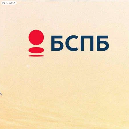
РЕКЛАМА
Афиша Plus
#телегид
Фонтанка.ру
Сегодня:
2026.08.08
19:36
Афиша Plus
кино
спектакли
выставки
концерты
лекции
книги
афиша плюс
новости
+