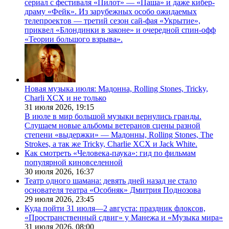
сериал с фестиваля «Пилот» — «Паша» и даже кибер-
драму «Фейк». Из зарубежных особо ожидаемых
телепроектов — третий сезон сай-фая «Укрытие»,
приквел «Блондинки в законе» и очередной спин-офф
«Теории большого взрыва».
Новая музыка июля: Мадонна, Rolling Stones, Tricky,
Charli XCX и не только
31 июля 2026,
19:15
В июле в мир большой музыки вернулись гранды.
Слушаем новые альбомы ветеранов сцены разной
степени «выдержки» — Мадонны, Rolling Stones, The
Strokes, а так же Tricky, Charlie XCX и Jack White.
Как смотреть «Человека-паука»: гид по фильмам
популярной киновселенной
30 июля 2026,
16:37
Театр одного шамана: девять дней назад не стало
основателя театра «Особняк» Дмитрия Поднозова
29 июля 2026,
23:45
Куда пойти 31 июля—2 августа: праздник флоксов,
«Пространственный сдвиг» у Манежа и «Музыка мира»
31 июля 2026,
08:00