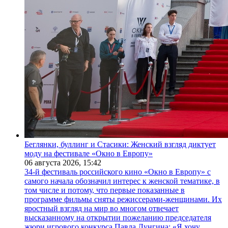
Беглянки, буллинг и Стасики: Женский взгляд диктует
моду на фестивале «Окно в Европу»
06 августа 2026,
15:42
34-й фестиваль российского кино «Окно в Европу» с
самого начала обозначил интерес к женской тематике, в
том числе и потому, что первые показанные в
программе фильмы сняты режиссерами-женщинами. Их
яростный взгляд на мир во многом отвечает
высказанному на открытии пожеланию председателя
жюри игрового конкурса Павла Лунгина: «Я хочу,