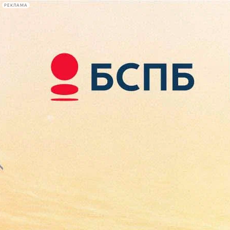
РЕКЛАМА
Афиша Plus
#телегид
Фонтанка.ру
Сегодня:
2026.08.07
21:00
Афиша Plus
кино
спектакли
выставки
концерты
лекции
книги
афиша плюс
новости
+