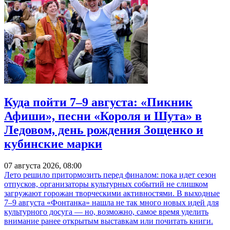
Куда пойти 7–9 августа: «Пикник
Афиши», песни «Короля и Шута» в
Ледовом, день рождения Зощенко и
кубинские марки
07 августа 2026, 08:00
Лето решило притормозить перед финалом: пока идет сезон
отпусков, организаторы культурных событий не слишком
загружают горожан творческими активностями. В выходные
7–9 августа «Фонтанка» нашла не так много новых идей для
культурного досуга — но, возможно, самое время уделить
внимание ранее открытым выставкам или почитать книги.