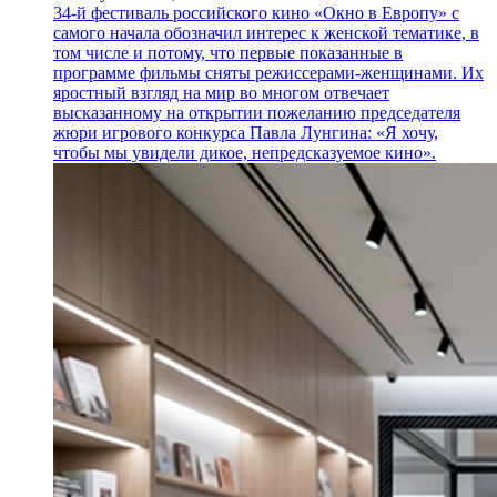
34-й фестиваль российского кино «Окно в Европу» с
самого начала обозначил интерес к женской тематике, в
том числе и потому, что первые показанные в
программе фильмы сняты режиссерами-женщинами. Их
яростный взгляд на мир во многом отвечает
высказанному на открытии пожеланию председателя
жюри игрового конкурса Павла Лунгина: «Я хочу,
чтобы мы увидели дикое, непредсказуемое кино».