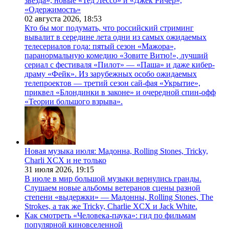
звезда», новые «Тед Лессо» и «Джек Ричер»,
«Одержимость»
02 августа 2026,
18:53
Кто бы мог подумать, что российский стриминг
вывалит в середине лета одни из самых ожидаемых
телесериалов года: пятый сезон «Мажора»,
паранормальную комедию «Зовите Витю!», лучший
сериал с фестиваля «Пилот» — «Паша» и даже кибер-
драму «Фейк». Из зарубежных особо ожидаемых
телепроектов — третий сезон сай-фая «Укрытие»,
приквел «Блондинки в законе» и очередной спин-офф
«Теории большого взрыва».
Новая музыка июля: Мадонна, Rolling Stones, Tricky,
Charli XCX и не только
31 июля 2026,
19:15
В июле в мир большой музыки вернулись гранды.
Слушаем новые альбомы ветеранов сцены разной
степени «выдержки» — Мадонны, Rolling Stones, The
Strokes, а так же Tricky, Charlie XCX и Jack White.
Как смотреть «Человека-паука»: гид по фильмам
популярной киновселенной