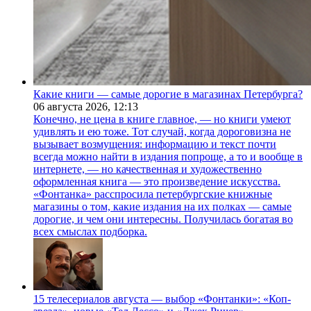
Какие книги — самые дорогие в магазинах Петербурга?
06 августа 2026,
12:13
Конечно, не цена в книге главное, — но книги умеют
удивлять и ею тоже. Тот случай, когда дороговизна не
вызывает возмущения: информацию и текст почти
всегда можно найти в издания попроще, а то и вообще в
интернете, — но качественная и художественно
оформленная книга — это произведение искусства.
«Фонтанка» расспросила петербургские книжные
магазины о том, какие издания на их полках — самые
дорогие, и чем они интересны. Получилась богатая во
всех смыслах подборка.
15 телесериалов августа — выбор «Фонтанки»: «Коп-