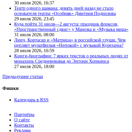
30 июля 2026,
16:37
Театр одного шамана: девять дней назад не стало
основателя театра «Особняк» Дмитрия Поднозова
29 июля 2026,
23:45
Куда пойти 31 июля—2 августа: праздник флоксов,
«Пространственный сдвиг» у Манежа и «Музыка мира»
31 июля 2026,
08:00
Линч, Кортасар и «Матрица» в российской глуши. Чем
цепляет мультфильм «Непокой» с музыкой Курехина?
28 июля 2026,
16:59
Книги-биографии: 7 ярких текстов о реальных людях от
монахинь Средневековья до Энтони Хопкинса
27 июля 2026,
18:00
Предыдущие статьи
Фишки
Календарь в RSS
Партнёры
О сайте
Контакты
Реклама