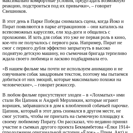
максимально комфортные условия, предугадать возможную
реакцию, подстроиться под их привычки», – говорит
Свешников.
В этот день в Парке Победы снималась сцена, когда Йоко и
Пират появляются в парке аттракционов – они катались на
всевозможных каруселях, ели ход-доги и общались с
прохожими. И хоть для собак это уже не первая роль в кино,
кое-что не получалось с первого раза. Например, Пират не
смог с первого дубля эффектно запрыгнуть в высоко
поднятую детскую машину, но съемочная бригада терпеливо
ждала своего любимца и ласково подбадривала его.
«В нашем фильме мы почти не используем анимацию и не
озвучиваем собак закадровым текстом, поэтому мы пытаемся
добиться от них эмоций, которые максимально похожи на
человеческие», – говорит режиссер.
В любом фильме присутствуют злодеи – в «Лохматых» ими
стали Ян Цапник и Андрей Мерзликин, которые играют
воришек, забравшихся в дом к влюбленной собачьей парочке.
Цапник, который в этот день снимался в другом месте, не
смог устоять, чтобы не приехать на съемочную площадку к
своему любимому Пирату. Он рассказал, что недавно принял
участие в съемках другого проекта Бекмамбетова «Ёлки 1914»
(продолжение оригинальной истории «Ёлок» – Прим. Авт) и