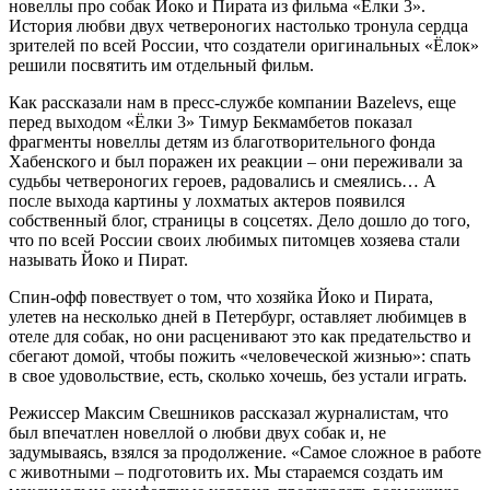
новеллы про собак Йоко и Пирата из фильма «Ёлки 3».
История любви двух четвероногих настолько тронула сердца
зрителей по всей России, что создатели оригинальных «Ёлок»
решили посвятить им отдельный фильм.
Как рассказали нам в пресс-службе компании Bazelevs, еще
перед выходом «Ёлки 3» Тимур Бекмамбетов показал
фрагменты новеллы детям из благотворительного фонда
Хабенского и был поражен их реакции – они переживали за
судьбы четвероногих героев, радовались и смеялись… А
после выхода картины у лохматых актеров появился
собственный блог, страницы в соцсетях. Дело дошло до того,
что по всей России своих любимых питомцев хозяева стали
называть Йоко и Пират.
Спин-офф повествует о том, что хозяйка Йоко и Пирата,
улетев на несколько дней в Петербург, оставляет любимцев в
отеле для собак, но они расценивают это как предательство и
сбегают домой, чтобы пожить «человеческой жизнью»: спать
в свое удовольствие, есть, сколько хочешь, без устали играть.
Режиссер Максим Свешников рассказал журналистам, что
был впечатлен новеллой о любви двух собак и, не
задумываясь, взялся за продолжение. «Самое сложное в работе
с животными – подготовить их. Мы стараемся создать им