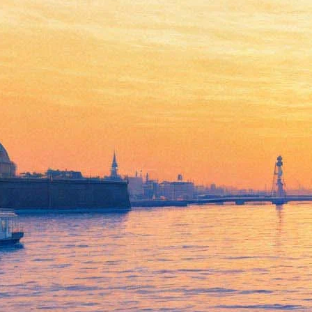
В Петербурге начались
съемки комедии «Ёлки
Лохматые»: Йоко и Пират