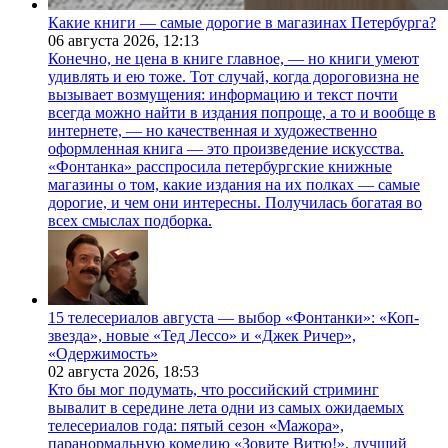
Какие книги — самые дорогие в магазинах Петербурга?
06 августа 2026,
12:13
Конечно, не цена в книге главное, — но книги умеют
удивлять и ею тоже. Тот случай, когда дороговизна не
вызывает возмущения: информацию и текст почти
всегда можно найти в издания попроще, а то и вообще в
интернете, — но качественная и художественно
оформленная книга — это произведение искусства.
«Фонтанка» расспросила петербургские книжные
магазины о том, какие издания на их полках — самые
дорогие, и чем они интересны. Получилась богатая во
всех смыслах подборка.
15 телесериалов августа — выбор «Фонтанки»: «Коп-
звезда», новые «Тед Лессо» и «Джек Ричер»,
«Одержимость»
02 августа 2026,
18:53
Кто бы мог подумать, что российский стриминг
вывалит в середине лета одни из самых ожидаемых
телесериалов года: пятый сезон «Мажора»,
паранормальную комедию «Зовите Витю!», лучший