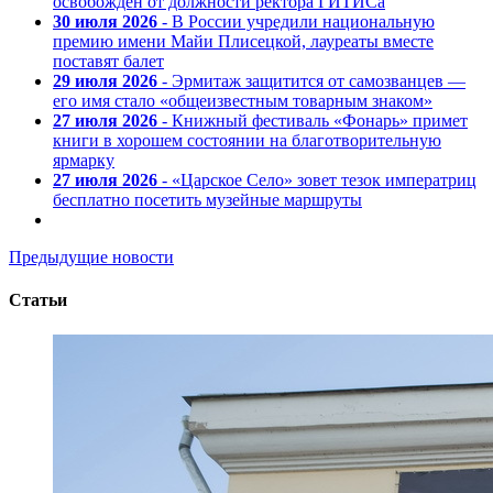
освобожден от должности ректора ГИТИСа
30 июля 2026
- В России учредили национальную
премию имени Майи Плисецкой, лауреаты вместе
поставят балет
29 июля 2026
- Эрмитаж защитится от самозванцев —
его имя стало «общеизвестным товарным знаком»
27 июля 2026
- Книжный фестиваль «Фонарь» примет
книги в хорошем состоянии на благотворительную
ярмарку
27 июля 2026
- «Царское Село» зовет тезок императриц
бесплатно посетить музейные маршруты
Предыдущие новости
Статьи