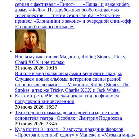
сериал с фестиваля «Пилот» — «Паша» и даже кибер-
драму «Фейк». Из зарубежных особо ожидаемых
телепроектов — третий сезон сай-фая «Укрытие»,
приквел «Блондинки в законе» и очередной спин-офф
«Теории большого взрыва».
Новая музыка июля: Мадонна, Rolling Stones, Tricky,
Charli XCX и не только
31 июля 2026,
19:15
В июле в мир большой музыки вернулись гранды.
Слушаем новые альбомы ветеранов сцены разной
степени «выдержки» — Мадонны, Rolling Stones, The
Strokes, а так же Tricky, Charlie XCX и Jack White.
Как смотреть «Человека-паука»: гид по фильмам
популярной киновселенной
30 июля 2026,
16:37
Театр одного шамана: девять дней назад не стало
основателя театра «Особняк» Дмитрия Поднозова
29 июля 2026,
23:45
Куда пойти 31 июля—2 августа: праздник флоксов,
«Пространственный сдвиг» у Манежа и «Музыка мира»