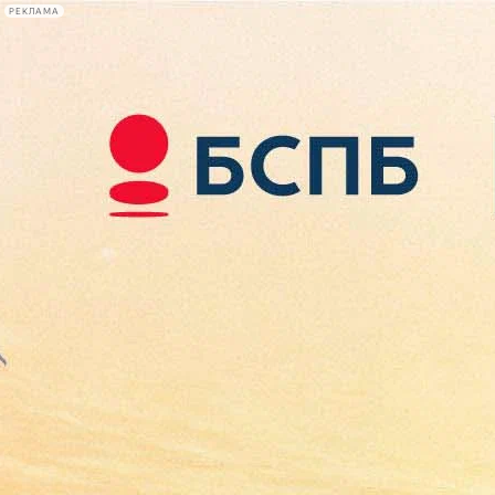
РЕКЛАМА
Афиша Plus
#телегид
Фонтанка.ру
Сегодня:
2026.08.07
15:41
Афиша Plus
кино
спектакли
выставки
концерты
лекции
книги
афиша плюс
новости
+