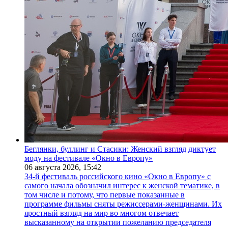
Беглянки, буллинг и Стасики: Женский взгляд диктует
моду на фестивале «Окно в Европу»
06 августа 2026,
15:42
34-й фестиваль российского кино «Окно в Европу» с
самого начала обозначил интерес к женской тематике, в
том числе и потому, что первые показанные в
программе фильмы сняты режиссерами-женщинами. Их
яростный взгляд на мир во многом отвечает
высказанному на открытии пожеланию председателя