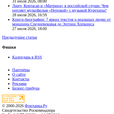
31 июля 2026,
08:00
Линч, Кортасар и «Матрица» в российской глуши. Чем
цепляет мультфильм «Непокой» с музыкой Курехина?
28 июля 2026,
16:59
Книги-биографии: 7 ярких текстов о реальных людях от
монахинь Средневековья до Энтони Хопкинса
27 июля 2026,
18:00
Предыдущие статьи
Фишки
Календарь в RSS
Партнёры
О сайте
Контакты
Реклама
Бизнес-трибуна
© 2000-2026
Фонтанка.Ру
Свидетельство Роскомнадзора