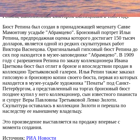
и портсигаров мастерской Фаберже, золотых украшений и
фарфора особое место занимает скульптурный портрет Ильи
Репина, выполненный Виктором Васнецовым в 1880 году.
Бюст Репина был создан в принадлежащей меценату Савве
Мамонтову усадьбе "Абрамцево". Бронзовый портрет Ильи
Репина, предпродажная оценка которого достигает 150 тысяч
долларов, является одной из редких скульптурных работ
Виктора Васнецова. Оригинальный гипсовый бюст Репина до
сих пор находится в музее-заповеднике "Абрамцево". В 1909
году с разрешения Репина по заказу коллекционера Ивана
Цветкова бюст был отлит в бронзе и впоследствии продан в
коллекцию Третьяковской галереи. Илья Репин также заказал
гипсовую и бронзовую копии своего бюста, первая из которых
находится в музее-усадьбе художника "Пенаты" под Санкт-
Петербургом, а представленный на торгах бронзовый бюст
позднее купил у него коллекционер, сын известного пианиста
и супруг Веры Павловны Третьяковой Левко Зилоти.
Скульптура оставалась в коллекции Зилоти и перешла по
наследству ее нынешнему владельцу.
Это произведение выставляется на продажу впервые с
момента создания.
Источник:
РИА Новости