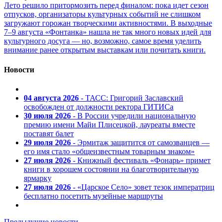
Лето решило притормозить перед финалом: пока идет сезон
отпусков, организаторы культурных событий не слишком
загружают горожан творческими активностями. В выходные
7–9 августа «Фонтанка» нашла не так много новых идей для
культурного досуга — но, возможно, самое время уделить
внимание ранее открытым выставкам или почитать книги.
Новости
04 августа 2026
- ТАСС: Григорий Заславский
освобожден от должности ректора ГИТИСа
30 июля 2026
- В России учредили национальную
премию имени Майи Плисецкой, лауреаты вместе
поставят балет
29 июля 2026
- Эрмитаж защитится от самозванцев —
его имя стало «общеизвестным товарным знаком»
27 июля 2026
- Книжный фестиваль «Фонарь» примет
книги в хорошем состоянии на благотворительную
ярмарку
27 июля 2026
- «Царское Село» зовет тезок императриц
бесплатно посетить музейные маршруты
Предыдущие новости