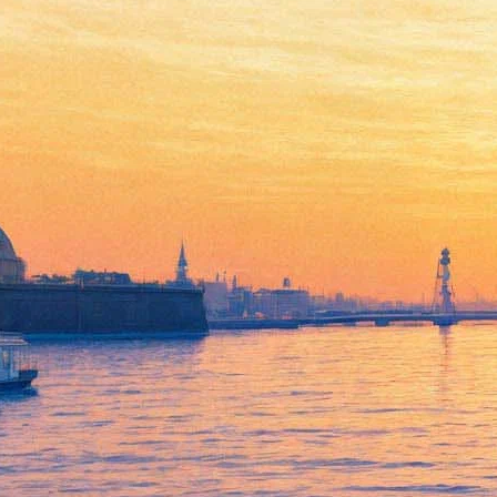
Бронзовый бюст Репина
работы Васнецова впервые
выставлен на аукцион - в
Нью-Йорке
09 апреля 2014,
01:58
Версия для печати
Уникальная работа художника Виктора Васнецова, бронзовый
бюст Ильи Репина, впервые выставлен на аукцион Christie`s в
Нью-Йорке в рамках торгов предметами русского искусства.
Как ожидают организаторы торгов, общий объем продаж
аукциона, на котором представлены более 140 предметов
русского искусства, превысит 1,9 миллиона долларов. В числе
представленных к продаже картин, икон, серебряной посуды