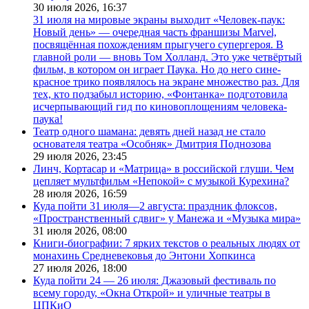
30 июля 2026,
16:37
31 июля на мировые экраны выходит «Человек-паук:
Новый день» — очередная часть франшизы Marvel,
посвящённая похождениям прыгучего супергероя. В
главной роли — вновь Том Холланд. Это уже четвёртый
фильм, в котором он играет Паука. Но до него сине-
красное трико появлялось на экране множество раз. Для
тех, кто подзабыл историю, «Фонтанка» подготовила
исчерпывающий гид по киновоплощениям человека-
паука!
Театр одного шамана: девять дней назад не стало
основателя театра «Особняк» Дмитрия Поднозова
29 июля 2026,
23:45
Линч, Кортасар и «Матрица» в российской глуши. Чем
цепляет мультфильм «Непокой» с музыкой Курехина?
28 июля 2026,
16:59
Куда пойти 31 июля—2 августа: праздник флоксов,
«Пространственный сдвиг» у Манежа и «Музыка мира»
31 июля 2026,
08:00
Книги-биографии: 7 ярких текстов о реальных людях от
монахинь Средневековья до Энтони Хопкинса
27 июля 2026,
18:00
Куда пойти 24 — 26 июля: Джазовый фестиваль по
всему городу, «Окна Открой» и уличные театры в
ЦПКиО