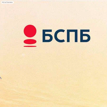
РЕКЛАМА
Афиша Plus
#телегид
Фонтанка.ру
Сегодня:
2026.08.07
15:28
Афиша Plus
кино
спектакли
выставки
концерты
лекции
книги
афиша плюс
новости
+