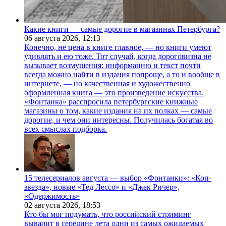
Какие книги — самые дорогие в магазинах Петербурга?
06 августа 2026,
12:13
Конечно, не цена в книге главное, — но книги умеют
удивлять и ею тоже. Тот случай, когда дороговизна не
вызывает возмущения: информацию и текст почти
всегда можно найти в издания попроще, а то и вообще в
интернете, — но качественная и художественно
оформленная книга — это произведение искусства.
«Фонтанка» расспросила петербургские книжные
магазины о том, какие издания на их полках — самые
дорогие, и чем они интересны. Получилась богатая во
всех смыслах подборка.
15 телесериалов августа — выбор «Фонтанки»: «Коп-
звезда», новые «Тед Лессо» и «Джек Ричер»,
«Одержимость»
02 августа 2026,
18:53
Кто бы мог подумать, что российский стриминг
вывалит в середине лета одни из самых ожидаемых