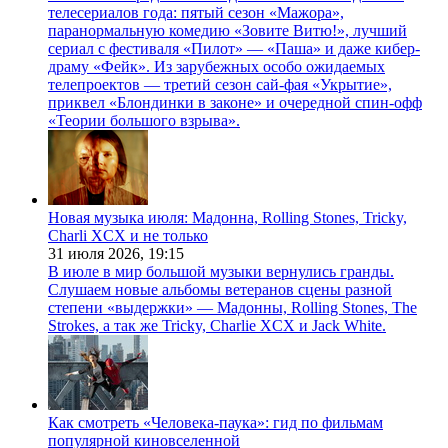
телесериалов года: пятый сезон «Мажора»,
паранормальную комедию «Зовите Витю!», лучший
сериал с фестиваля «Пилот» — «Паша» и даже кибер-
драму «Фейк». Из зарубежных особо ожидаемых
телепроектов — третий сезон сай-фая «Укрытие»,
приквел «Блондинки в законе» и очередной спин-офф
«Теории большого взрыва».
Новая музыка июля: Мадонна, Rolling Stones, Tricky,
Charli XCX и не только
31 июля 2026,
19:15
В июле в мир большой музыки вернулись гранды.
Слушаем новые альбомы ветеранов сцены разной
степени «выдержки» — Мадонны, Rolling Stones, The
Strokes, а так же Tricky, Charlie XCX и Jack White.
Как смотреть «Человека-паука»: гид по фильмам
популярной киновселенной