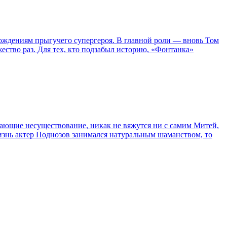
ождениям прыгучего супергероя. В главной роли — вновь Том
жество раз. Для тех, кто подзабыл историю, «Фонтанка»
сывающие несуществование, никак не вяжутся ни с самим Митей,
жизнь актер Поднозов занимался натуральным шаманством, то