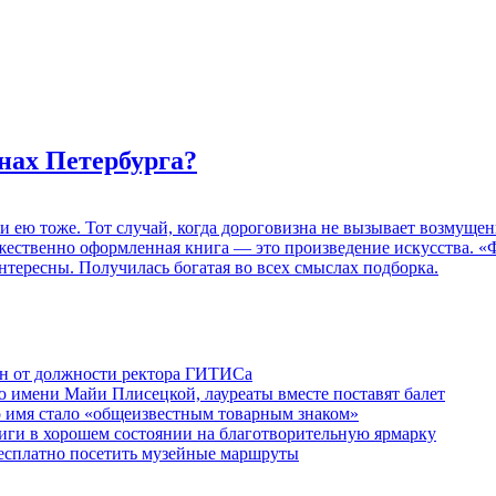
нах Петербурга?
 и ею тоже. Тот случай, когда дороговизна не вызывает возмуще
дожественно оформленная книга — это произведение искусства. 
нтересны. Получилась богатая во всех смыслах подборка.
ен от должности ректора ГИТИСа
 имени Майи Плисецкой, лауреаты вместе поставят балет
о имя стало «общеизвестным товарным знаком»
ги в хорошем состоянии на благотворительную ярмарку
бесплатно посетить музейные маршруты