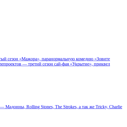
пятый сезон «Мажора», паранормальную комедию «Зовите
епроектов — третий сезон сай-фая «Укрытие», приквел
онны, Rolling Stones, The Strokes, а так же Tricky, Charlie