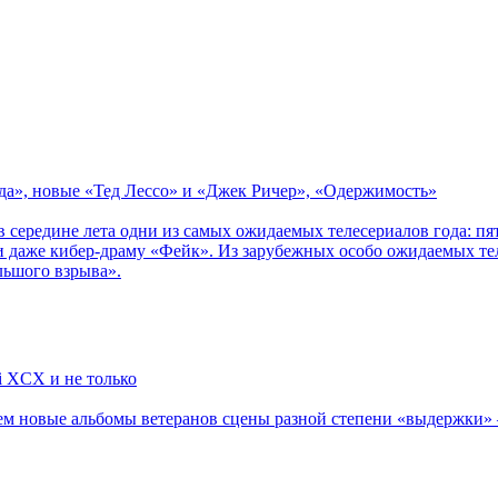
зда», новые «Тед Лессо» и «Джек Ричер», «Одержимость»
в середине лета одни из самых ожидаемых телесериалов года: 
 даже кибер-драму «Фейк». Из зарубежных особо ожидаемых тел
льшого взрыва».
li XCX и не только
новые альбомы ветеранов сцены разной степени «выдержки» — Мад