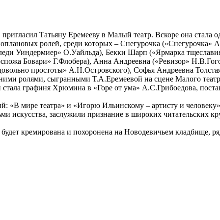
 пригласил Татьяну Еремееву в Малый театр. Вскоре она стала 
ноплановых ролей, среди которых – Снегурочка («Снегурочка» 
леди Уиндермиер» О.Уайльда), Бекки Шарп («Ярмарка тщеславия»
спожа Бовари» Г.Флобера), Анна Андреевна («Ревизор» Н.В.Гого
довольно простоты» А.Н.Островского), Софья Андреевна Толстая
ними ролями, сыгранными Т.А.Еремеевой на сцене Малого театр
 стала графиня Хрюмина в «Горе от ума» А.С.Грибоедова, пост
й: «В мире театра» и «Игорю Ильинскому – артисту и человеку
ьми искусства, заслужили признание в широких читательских кр
будет кремирована и похоронена на Новодевичьем кладбище, ря