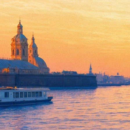
Скончалась старейшая актрис
30 ноября 2012,
00:56
Версия для печати
Как сообщает сайт Малого театра РФ, 29 ноября в Москве на 1
Ильинского, старейшая актриса Малого театра.
Татьяна Александровна Еремеева (настоящая фамилия Битрих) р
Рязани, Великого Устюга, Белорецка, Татьяна Еремеева приобр
А.В.Луначарского. Еремеевой довелось сыграть одни из лучши
Ф.Шиллера), Виолу («Двенадцатая ночь» У.Шекспира), Турандо