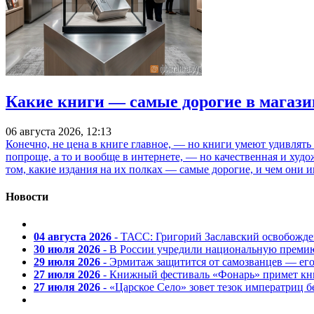
Какие книги — самые дорогие в магази
06 августа 2026, 12:13
Конечно, не цена в книге главное, — но книги умеют удивлять
попроще, а то и вообще в интернете, — но качественная и ху
том, какие издания на их полках — самые дорогие, и чем они и
Новости
04 августа 2026
- ТАСС: Григорий Заславский освобожд
30 июля 2026
- В России учредили национальную премию
29 июля 2026
- Эрмитаж защитится от самозванцев — ег
27 июля 2026
- Книжный фестиваль «Фонарь» примет кни
27 июля 2026
- «Царское Село» зовет тезок императриц 