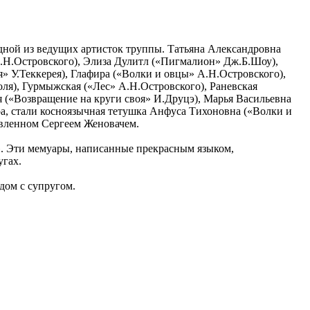
одной из ведущих артисток труппы. Татьяна Александровна
А.Н.Островского), Элиза Дулитл («Пигмалион» Дж.Б.Шоу),
 У.Теккерея), Глафира («Волки и овцы» А.Н.Островского),
ля), Гурмыжская («Лес» А.Н.Островского), Раневская
 («Возвращение на круги своя» И.Друцэ), Марья Васильевна
а, стали косноязычная тетушка Анфуса Тихоновна («Волки и
авленном Сергеем Женовачем.
». Эти мемуары, написанные прекрасным языком,
угах.
дом с супругом.