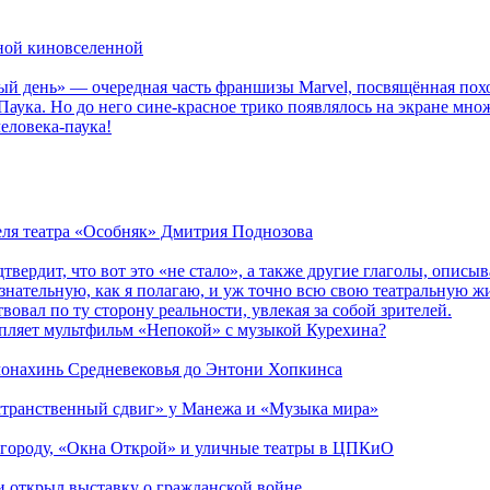
рной киновселенной
ый день» — очередная часть франшизы Marvel, посвящённая пох
Паука. Но до него сине-красное трико появлялось на экране мно
еловека-паука!
теля театра «Особняк» Дмитрия Поднозова
дтвердит, что вот это «не стало», а также другие глаголы, опи
сознательную, как я полагаю, и уж точно всю свою театральную 
вовал по ту сторону реальности, увлекая за собой зрителей.
епляет мультфильм «Непокой» с музыкой Курехина?
 монахинь Средневековья до Энтони Хопкинса
странственный сдвиг» у Манежа и «Музыка мира»
 городу, «Окна Открой» и уличные театры в ЦПКиО
ии открыл выставку о гражданской войне