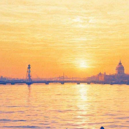
а Малого театра, вдова Игоря
00-м году жизни скончалась Татьяна Александровна Еремеева – 
одилась 4 июля 1913 года. Творческий путь актрисы начинался 
ела большой профессиональный опыт и мастерство. Известность п
х ролей мирового классического репертуара – Джульетту («Роме
т («Принцесса Турандот» К.Гоцци) и др. Молодая актриса заслу