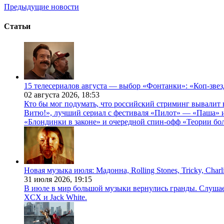
Предыдущие новости
Статьи
15 телесериалов августа — выбор «Фонтанки»: «Коп-зве
02 августа 2026,
18:53
Кто бы мог подумать, что российский стриминг вывалит 
Витю!», лучший сериал с фестиваля «Пилот» — «Паша» и
«Блондинки в законе» и очередной спин-офф «Теории бо
Новая музыка июля: Мадонна, Rolling Stones, Tricky, Char
31 июля 2026,
19:15
В июле в мир большой музыки вернулись гранды. Слушаем 
XCX и Jack White.