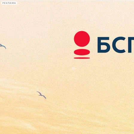
РЕКЛАМА
Афиша Plus
#телегид
Фонтанка.ру
Сегодня:
2026.08.06
14:45
Афиша Plus
кино
спектакли
выставки
концерты
лекции
книги
афиша плюс
новости
+