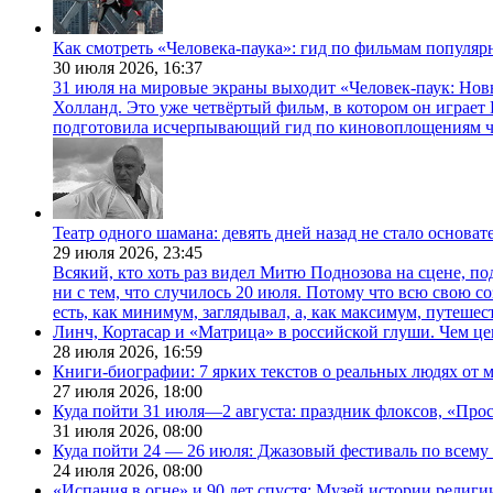
Как смотреть «Человека-паука»: гид по фильмам популя
30 июля 2026,
16:37
31 июля на мировые экраны выходит «Человек-паук: Нов
Холланд. Это уже четвёртый фильм, в котором он играет 
подготовила исчерпывающий гид по киновоплощениям ч
Театр одного шамана: девять дней назад не стало основа
29 июля 2026,
23:45
Всякий, кто хоть раз видел Митю Поднозова на сцене, по
ни с тем, что случилось 20 июля. Потому что всю свою 
есть, как минимум, заглядывал, а, как максимум, путешест
Линч, Кортасар и «Матрица» в российской глуши. Чем ц
28 июля 2026,
16:59
Книги-биографии: 7 ярких текстов о реальных людях от
27 июля 2026,
18:00
Куда пойти 31 июля—2 августа: праздник флоксов, «Про
31 июля 2026,
08:00
Куда пойти 24 — 26 июля: Джазовый фестиваль по всему
24 июля 2026,
08:00
«Испания в огне» и 90 лет спустя: Музей истории религ