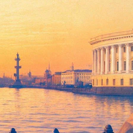
 Ильинского
народная артистка России, вдова Игоря Владимировича
на периферии. Работая в театрах Севастополя, Могилева,
ришла к ней, когда она работала в Тамбовском театре им.
о и Джульетта» У.Шекспира), Луизу («Коварство и любовь»
жила любовь зрителей и признание критики.