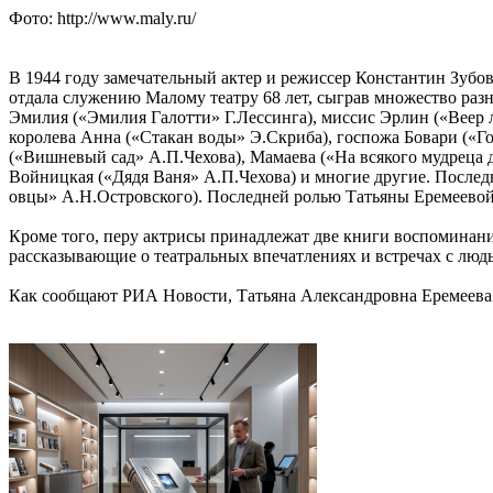
Фото: http://www.maly.ru/
В 1944 году замечательный актер и режиссер Константин Зубов
отдала служению Малому театру 68 лет, сыграв множество раз
Эмилия («Эмилия Галотти» Г.Лессинга), миссис Эрлин («Веер 
королева Анна («Стакан воды» Э.Скриба), госпожа Бовари («Го
(«Вишневый сад» А.П.Чехова), Мамаева («На всякого мудреца 
Войницкая («Дядя Ваня» А.П.Чехова) и многие другие. Послед
овцы» А.Н.Островского). Последней ролью Татьяны Еремеевой
Кроме того, перу актрисы принадлежат две книги воспоминани
рассказывающие о театральных впечатлениях и встречах с люд
Как сообщают РИА Новости, Татьяна Александровна Еремеева 