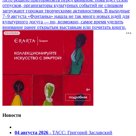
отпусков, организаторы культурных событий не слишком
загружают горожан творческими активностями. В выходные
7–9 августа «Фонтанка» нашла не так много новых идей для
культурного досуга — но, возможно, самое время уделить
внимание ранее открытым выставкам или почитать книги.
РЕКЛАМА
Новости
04 августа 2026
- ТАСС: Григорий Заславский