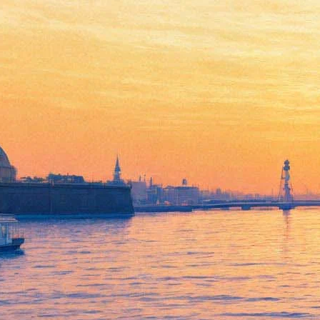
Новая серия вампирской
франшизы "Сумерки. Сага.
Рассвет" удерживает
лидерство в российском
кинопрокате
28 ноября 2012,
17:40
Версия для печати
Фильм "Сумерки. Сага. Рассвет: Часть 2" и после вторых
выходных возглавил российский кинопрокат. Как сообщает
портал Kinobusiness.com со ссылкой на данные
дистрибьюторских компаний и Rentrak Corp., за 22-25 ноября
пятая часть вампирской саги собрала 8,3 миллиона долларов