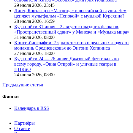
29 июля 2026,
23:45
Линч, Кортасар и «Матрица» в российской глуши. Чем
цепляет мультфильм «Непокой» с музыкой Курехина?
28 июля 2026,
16:59
Куда пойти 31 июля—2 августа: праздник флоксов,
«Пространственный сдвиг» у Манежа и «Музыка мира»
31 июля 2026,
08:00
Книги-биографии: 7 ярких текстов о реальных людях от
монахинь Средневековья до Энтони Хопкинса
27 июля 2026,
18:00
Куда пойти 24 — 26 июля: Джазовый фестиваль по
всему городу, «Окна Открой» и уличные театры в
ЦПКиО
24 июля 2026,
08:00
Предыдущие статьи
Фишки
Календарь в RSS
Партнёры
О сайте