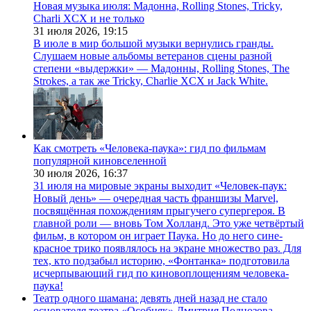
Новая музыка июля: Мадонна, Rolling Stones, Tricky,
Charli XCX и не только
31 июля 2026,
19:15
В июле в мир большой музыки вернулись гранды.
Слушаем новые альбомы ветеранов сцены разной
степени «выдержки» — Мадонны, Rolling Stones, The
Strokes, а так же Tricky, Charlie XCX и Jack White.
Как смотреть «Человека-паука»: гид по фильмам
популярной киновселенной
30 июля 2026,
16:37
31 июля на мировые экраны выходит «Человек-паук:
Новый день» — очередная часть франшизы Marvel,
посвящённая похождениям прыгучего супергероя. В
главной роли — вновь Том Холланд. Это уже четвёртый
фильм, в котором он играет Паука. Но до него сине-
красное трико появлялось на экране множество раз. Для
тех, кто подзабыл историю, «Фонтанка» подготовила
исчерпывающий гид по киновоплощениям человека-
паука!
Театр одного шамана: девять дней назад не стало
основателя театра «Особняк» Дмитрия Поднозова