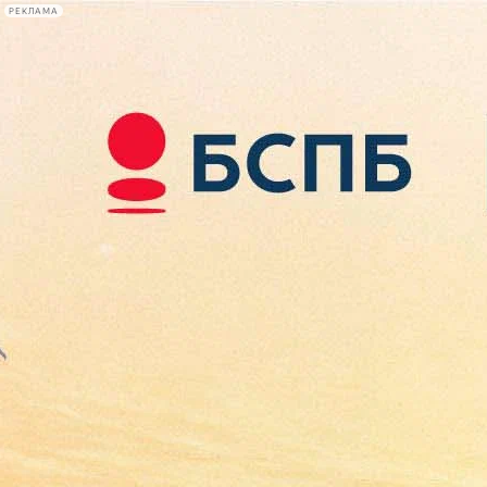
РЕКЛАМА
Афиша Plus
#телегид
Фонтанка.ру
Сегодня:
2026.08.07
12:39
Афиша Plus
кино
спектакли
выставки
концерты
лекции
книги
афиша плюс
новости
+