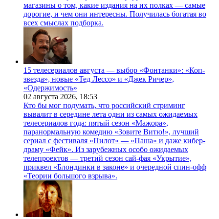
магазины о том, какие издания на их полках — самые
дорогие, и чем они интересны. Получилась богатая во
всех смыслах подборка.
15 телесериалов августа — выбор «Фонтанки»: «Коп-
звезда», новые «Тед Лессо» и «Джек Ричер»,
«Одержимость»
02 августа 2026,
18:53
Кто бы мог подумать, что российский стриминг
вывалит в середине лета одни из самых ожидаемых
телесериалов года: пятый сезон «Мажора»,
паранормальную комедию «Зовите Витю!», лучший
сериал с фестиваля «Пилот» — «Паша» и даже кибер-
драму «Фейк». Из зарубежных особо ожидаемых
телепроектов — третий сезон сай-фая «Укрытие»,
приквел «Блондинки в законе» и очередной спин-офф
«Теории большого взрыва».