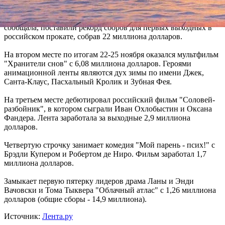
(общие сборы достигли 36,28 миллиона).
В предыдущиц викэнд "Сумерки", как "Фонтанка" уже
сообщала, поставили рекорд сборов для первых выходных в
российском прокате, собрав 22 миллиона долларов.
На втором месте по итогам 22-25 ноября оказался мультфильм
"Хранители снов" с 6,08 миллиона долларов. Героями
анимационной ленты являются дух зимы по имени Джек,
Санта-Клаус, Пасхальный Кролик и Зубная Фея.
На третьем месте дебютировал российский фильм "Соловей-
разбойник", в котором сыграли Иван Охлобыстин и Оксана
Фандера. Лента заработала за выходные 2,9 миллиона
долларов.
Четвертую строчку занимает комедия "Мой парень - псих!" с
Брэдли Купером и Робертом де Ниро. Фильм заработал 1,7
миллиона долларов.
Замыкает первую пятерку лидеров драма Ланы и Энди
Вачовски и Тома Тыквера "Облачный атлас" с 1,26 миллиона
долларов (общие сборы - 14,9 миллиона).
Источник:
Лента.ру