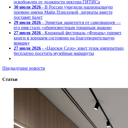
освобожден от должности ректора ГИТИСа
30 июля 2026
- В России учредили национальную
премию имени Майи Плисецкой, лауреаты вместе
поставят балет
29 июля 2026
- Эрмитаж защитится от самозванцев —
его имя стало «общеизвестным товарным знаком»
27 июля 2026
- Книжный фестиваль «Фонарь» примет
книги в хорошем состоянии на благотворительную
ярмарку
27 июля 2026
- «Царское Село» зовет тезок императриц
бесплатно посетить музейные маршруты
Предыдущие новости
Статьи