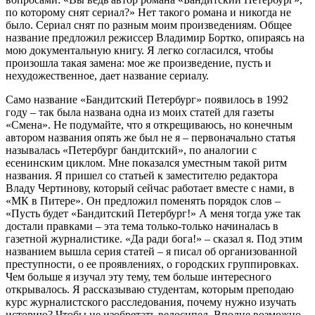
по которому снят сериал?» Нет такого романа и никогда не
было. Сериал снят по разным моим произведениям. Общее
название предложил режиссер Владимир Бортко, опираясь на
мою документальную книгу. Я легко согласился, чтобы
произошла такая замена: мое же произведение, пусть и
нехудожественное, дает название сериалу.
Само название «Бандитский Петербург» появилось в 1992
году – так была названа одна из моих статей для газеты
«Смена». Не подумайте, что я открещиваюсь, но конечным
автором названия опять же был не я – первоначально статья
называлась «Петербург бандитский», по аналогии с
есенинским циклом. Мне показался уместным такой ритм
названия. Я пришел со статьей к заместителю редактора
Владу Чертинову, который сейчас работает вместе с нами, в
«МК в Питере». Он предложил поменять порядок слов –
«Пусть будет «Бандитский Петербург!» А меня тогда уже так
достали правками – эта тема только-только начиналась в
газетной журналистике. «Да ради бога!» – сказал я. Под этим
названием вышла серия статей – я писал об организованной
преступности, о ее проявлениях, о городских группировках.
Чем больше я изучал эту тему, тем больше интересного
открывалось. Я рассказываю студентам, которым преподаю
курс журналистского расследования, почему нужно изучать
историю? Чтобы не изобретать велосипед. Вполне возможно,