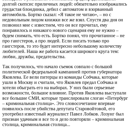
долгий скепсис приличных людей: обязательно изображались
грудастая блондинка, дебил с автоматом и взорванный
автомобиль. Бортко сказал: «Я такое не читаю», – но с
недовольным лицом книжки все же взял. Спустя два дня он
позвонил мне с известием, что он все прочитал, ему
понравилось и никакого нового сценария ему не нужно –
будем снимать, что есть. Бортко понял, что прочитанное – не
про гангстеров, а про людей. Если писать только про
гангстеров, то это будет интересно небольшому количеству
любителей. Наша же работа касается широкого круга тем:
любви, дружбы, предательства.
Так получилось, что начало съемок совпало с большой
политической федеральной кампанией против губернатора
Яковлева. Ее вели питерцы из команды Собчака, которые
ушли в Москву и считали, что Яковлев предал Собчака и
хотели обыграть его на выборах. У них были серьезные
возможности, большое влияние. Против Яковлева выступали
все большие СМИ, которые транслировали слоган «Петербург
– криминальная столица». Это словосочетание впервые
появилось после убийства депутата Старовойтовой, его
употребил известный журналист Павел Лобков. Лозунг был
признан удачным и все то и дело повторяли – криминальная
столица, криминальная столица...