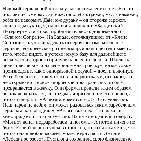
Никакой сериальной школы у нас, к сожалению, нет. Все по
пословице: умному дай нож, он хлеба отрежет, масла намажет,
ребенка накормит. Дай нож дураку – он сторожа зарежет,
ящик водки украдет, напьется и подохнет. «Бандитский
Петербург» стартовал приблизительно одновременно с
«Кланом Сопрано». На Западе, оттолкнувшись от «Клана
Сопрано», научились делать невероятно замечательные
сериалы, которые смотрит весь мир, а наши деятели вместо
того, чтобы видеть в успехе некую базу для дальнейшего
восхождения, просто принялись шлепать деньги. Шлепать
деньги легче всего на материале «на троечку», на массовом
производстве, как с одноразовой посудой – поел и выкинул.
Рентабельность – как у торговли наркотиками, неважно, что
не открывается новое творческое пространство, что всё
превращается в жвачку. Они форматировали таким образом
рынок двадцать лет, не предлагая зрителю ничего нового, а
потом говорили: «А людям нравится это!» Это лукавство.
Наш народ не дебил, он может радоваться таким зарубежным
сериалам, как «Родина», «Во все тяжкие» – это даже не
кинопродукция, это искусство. Наши кинодеятели говорят:
«Мы вот денег подзаработаем, а потом...» А потом ничего не
будет. Если балерина ушла в стриптиз, то только кажется, что
потом она в любой момент может вернуться и сбацать
«Лебединое озеро». Пусть она сохранила свою физическую