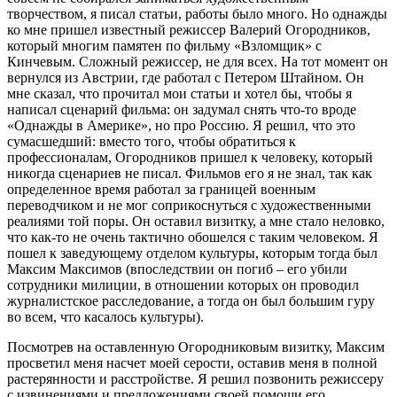
творчеством, я писал статьи, работы было много. Но однажды
ко мне пришел известный режиссер Валерий Огородников,
который многим памятен по фильму «Взломщик» с
Кинчевым. Сложный режиссер, не для всех. На тот момент он
вернулся из Австрии, где работал с Петером Штайном. Он
мне сказал, что прочитал мои статьи и хотел бы, чтобы я
написал сценарий фильма: он задумал снять что-то вроде
«Однажды в Америке», но про Россию. Я решил, что это
сумасшедший: вместо того, чтобы обратиться к
профессионалам, Огородников пришел к человеку, который
никогда сценариев не писал. Фильмов его я не знал, так как
определенное время работал за границей военным
переводчиком и не мог соприкоснуться с художественными
реалиями той поры. Он оставил визитку, а мне стало неловко,
что как-то не очень тактично обошелся с таким человеком. Я
пошел к заведующему отделом культуры, которым тогда был
Максим Максимов (впоследствии он погиб – его убили
сотрудники милиции, в отношении которых он проводил
журналистское расследование, а тогда он был большим гуру
во всем, что касалось культуры).
Посмотрев на оставленную Огородниковым визитку, Максим
просветил меня насчет моей серости, оставив меня в полной
растерянности и расстройстве. Я решил позвонить режиссеру
с извинениями и предложениями своей помощи его