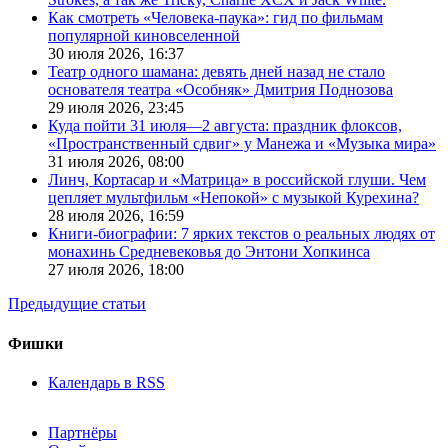
Как смотреть «Человека-паука»: гид по фильмам
популярной киновселенной
30 июля 2026,
16:37
Театр одного шамана: девять дней назад не стало
основателя театра «Особняк» Дмитрия Поднозова
29 июля 2026,
23:45
Куда пойти 31 июля—2 августа: праздник флоксов,
«Пространственный сдвиг» у Манежа и «Музыка мира»
31 июля 2026,
08:00
Линч, Кортасар и «Матрица» в российской глуши. Чем
цепляет мультфильм «Непокой» с музыкой Курехина?
28 июля 2026,
16:59
Книги-биографии: 7 ярких текстов о реальных людях от
монахинь Средневековья до Энтони Хопкинса
27 июля 2026,
18:00
Предыдущие статьи
Фишки
Календарь в RSS
Партнёры