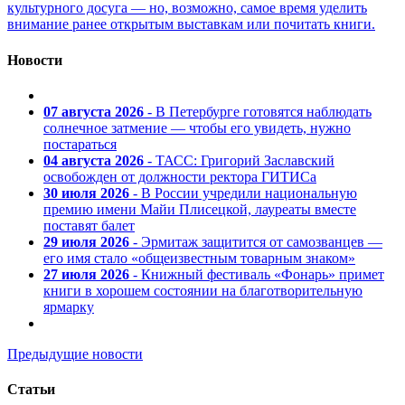
культурного досуга — но, возможно, самое время уделить
внимание ранее открытым выставкам или почитать книги.
Новости
07 августа 2026
- В Петербурге готовятся наблюдать
солнечное затмение — чтобы его увидеть, нужно
постараться
04 августа 2026
- ТАСС: Григорий Заславский
освобожден от должности ректора ГИТИСа
30 июля 2026
- В России учредили национальную
премию имени Майи Плисецкой, лауреаты вместе
поставят балет
29 июля 2026
- Эрмитаж защитится от самозванцев —
его имя стало «общеизвестным товарным знаком»
27 июля 2026
- Книжный фестиваль «Фонарь» примет
книги в хорошем состоянии на благотворительную
ярмарку
Предыдущие новости
Статьи