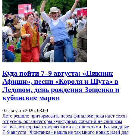
Куда пойти 7–9 августа: «Пикник
Афиши», песни «Короля и Шута» в
Ледовом, день рождения Зощенко и
кубинские марки
07 августа 2026, 08:00
Лето решило притормозить перед финалом: пока идет сезон
отпусков, организаторы культурных событий не слишком
загружают горожан творческими активностями. В выходные
7–9 августа «Фонтанка» нашла не так много новых идей для