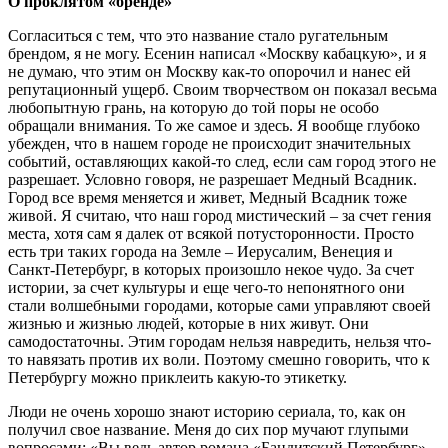
О проклятом «бренде»
Согласиться с тем, что это название стало ругательным
брендом, я не могу. Есенин написал «Москву кабацкую», и я
не думаю, что этим он Москву как-то опорочил и нанес ей
репутационный ущерб. Своим творчеством он показал весьма
любопытную грань, на которую до той поры не особо
обращали внимания. То же самое и здесь. Я вообще глубоко
убежден, что в нашем городе не происходит значительных
событий, оставляющих какой-то след, если сам город этого не
разрешает. Условно говоря, не разрешает Медный Всадник.
Город все время меняется и живет, Медный Всадник тоже
живой. Я считаю, что наш город мистический – за счет гения
места, хотя сам я далек от всякой потусторонности. Просто
есть три таких города на Земле – Иерусалим, Венеция и
Санкт-Петербург, в которых произошло некое чудо. За счет
истории, за счет культуры и еще чего-то непонятного они
стали волшебными городами, которые сами управляют своей
жизнью и жизнью людей, которые в них живут. Они
самодостаточны. Этим городам нельзя навредить, нельзя что-
то навязать против их воли. Поэтому смешно говорить, что к
Петербургу можно приклеить какую-то этикетку.
Люди не очень хорошо знают историю сериала, то, как он
получил свое название. Меня до сих пор мучают глупыми
вопросами: «Вы ведь автор романа «Бандитский Петербург»,