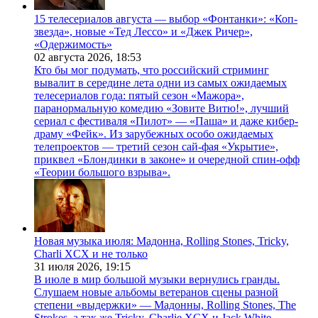
15 телесериалов августа — выбор «Фонтанки»: «Коп-
звезда», новые «Тед Лессо» и «Джек Ричер»,
«Одержимость»
02 августа 2026,
18:53
Кто бы мог подумать, что российский стриминг
вывалит в середине лета одни из самых ожидаемых
телесериалов года: пятый сезон «Мажора»,
паранормальную комедию «Зовите Витю!», лучший
сериал с фестиваля «Пилот» — «Паша» и даже кибер-
драму «Фейк». Из зарубежных особо ожидаемых
телепроектов — третий сезон сай-фая «Укрытие»,
приквел «Блондинки в законе» и очередной спин-офф
«Теории большого взрыва».
Новая музыка июля: Мадонна, Rolling Stones, Tricky,
Charli XCX и не только
31 июля 2026,
19:15
В июле в мир большой музыки вернулись гранды.
Слушаем новые альбомы ветеранов сцены разной
степени «выдержки» — Мадонны, Rolling Stones, The
Strokes, а так же Tricky, Charlie XCX и Jack White.