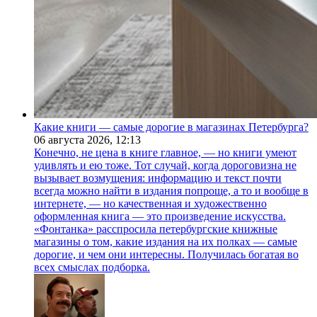
Какие книги — самые дорогие в магазинах Петербурга?
06 августа 2026,
12:13
Конечно, не цена в книге главное, — но книги умеют
удивлять и ею тоже. Тот случай, когда дороговизна не
вызывает возмущения: информацию и текст почти
всегда можно найти в издания попроще, а то и вообще в
интернете, — но качественная и художественно
оформленная книга — это произведение искусства.
«Фонтанка» расспросила петербургские книжные
магазины о том, какие издания на их полках — самые
дорогие, и чем они интересны. Получилась богатая во
всех смыслах подборка.