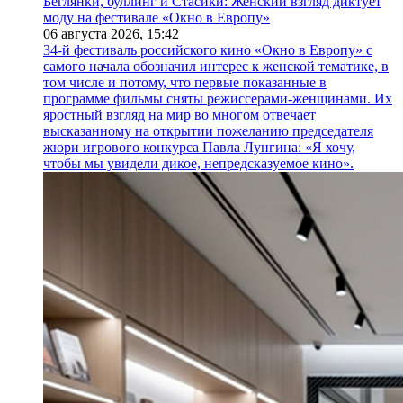
Беглянки, буллинг и Стасики: Женский взгляд диктует
моду на фестивале «Окно в Европу»
06 августа 2026,
15:42
34-й фестиваль российского кино «Окно в Европу» с
самого начала обозначил интерес к женской тематике, в
том числе и потому, что первые показанные в
программе фильмы сняты режиссерами-женщинами. Их
яростный взгляд на мир во многом отвечает
высказанному на открытии пожеланию председателя
жюри игрового конкурса Павла Лунгина: «Я хочу,
чтобы мы увидели дикое, непредсказуемое кино».