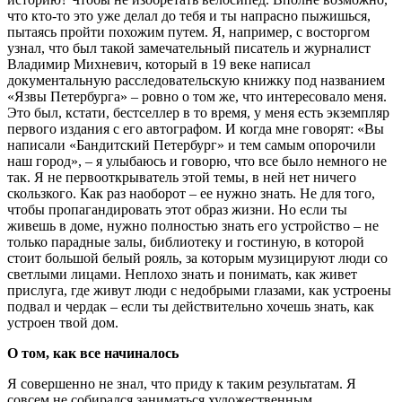
что кто-то это уже делал до тебя и ты напрасно пыжишься,
пытаясь пройти похожим путем. Я, например, с восторгом
узнал, что был такой замечательный писатель и журналист
Владимир Михневич, который в 19 веке написал
документальную расследовательскую книжку под названием
«Язвы Петербурга» – ровно о том же, что интересовало меня.
Это был, кстати, бестселлер в то время, у меня есть экземпляр
первого издания с его автографом. И когда мне говорят: «Вы
написали «Бандитский Петербург» и тем самым опорочили
наш город», – я улыбаюсь и говорю, что все было немного не
так. Я не первооткрыватель этой темы, в ней нет ничего
скользкого. Как раз наоборот – ее нужно знать. Не для того,
чтобы пропагандировать этот образ жизни. Но если ты
живешь в доме, нужно полностью знать его устройство – не
только парадные залы, библиотеку и гостиную, в которой
стоит большой белый рояль, за которым музицируют люди со
светлыми лицами. Неплохо знать и понимать, как живет
прислуга, где живут люди с недобрыми глазами, как устроены
подвал и чердак – если ты действительно хочешь знать, как
устроен твой дом.
О том, как все начиналось
Я совершенно не знал, что приду к таким результатам. Я
совсем не собирался заниматься художественным