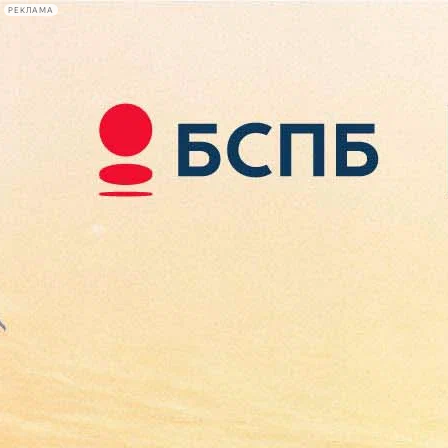
РЕКЛАМА
Афиша Plus
#телегид
Фонтанка.ру
Сегодня:
2026.08.09
15:21
Афиша Plus
кино
спектакли
выставки
концерты
лекции
книги
афиша плюс
новости
+