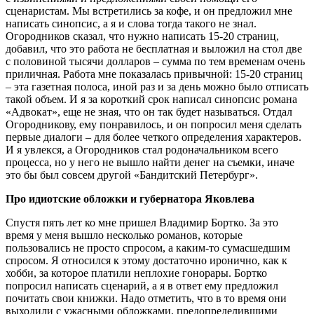
сценаристам. Мы встретились за кофе, и он предложил мне
написать синопсис, а я и слова тогда такого не знал.
Огородников сказал, что нужно написать 15-20 страниц,
добавил, что это работа не бесплатная и выложил на стол две
с половиной тысячи долларов – сумма по тем временам очень
приличная. Работа мне показалась привычной: 15-20 страниц
– эта газетная полоса, иной раз и за день можно было отписать
такой объем. И я за короткий срок написал синопсис романа
«Адвокат», еще не зная, что он так будет называться. Отдал
Огородникову, ему понравилось, и он попросил меня сделать
первые диалоги – для более четкого определения характеров.
И я увлекся, а Огородников стал родоначальником всего
процесса, но у него не вышло найти денег на съемки, иначе
это бы был совсем другой «Бандитский Петербург».
Про идиотские обложки и губернатора Яковлева
Спустя пять лет ко мне пришел Владимир Бортко. За это
время у меня вышло несколько романов, которые
пользовались не просто спросом, а каким-то сумасшедшим
спросом. Я относился к этому достаточно иронично, как к
хобби, за которое платили неплохие гонорары. Бортко
попросил написать сценарий, а я в ответ ему предложил
почитать свои книжки. Надо отметить, что в то время они
выходили с ужасными обложками, предопределившими