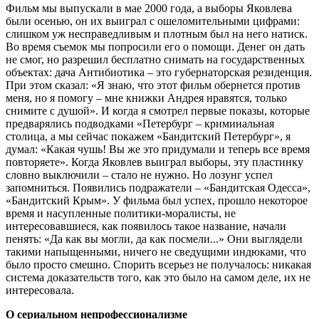
Фильм мы выпускали в мае 2000 года, а выборы Яковлева
были осенью, он их выиграл с ошеломительными цифрами:
слишком уж несправедливым и плотным был на него натиск.
Во время съемок мы попросили его о помощи. Денег он дать
не смог, но разрешил бесплатно снимать на государственных
объектах: дача Антибиотика – это губернаторская резиденция.
При этом сказал: «Я знаю, что этот фильм обернется против
меня, но я помогу – мне книжки Андрея нравятся, только
снимите с душой». И когда я смотрел первые показы, которые
предварялись подводками «Петербург – криминальная
столица, а мы сейчас покажем «Бандитский Петербург», я
думал: «Какая чушь! Вы же это придумали и теперь все время
повторяете». Когда Яковлев выиграл выборы, эту пластинку
словно выключили – стало не нужно. Но лозунг успел
запомниться. Появились подражатели – «Бандитская Одесса»,
«Бандитский Крым». У фильма был успех, прошло некоторое
время и насупленные политики-моралисты, не
интересовавшиеся, как появилось такое название, начали
пенять: «Да как вы могли, да как посмели...» Они выглядели
такими напыщенными, ничего не сведущими индюками, что
было просто смешно. Спорить всерьез не получалось: никакая
система доказательств того, как это было на самом деле, их не
интересовала.
О сериальном непрофессионализме