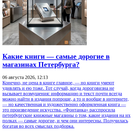
Какие книги — самые дорогие в
магазинах Петербурга?
06 августа 2026, 12:13
Конечно, не цена в книге главное, — но книги умеют
удивлять и ею тоже. Тот случай, когда дороговизна не
вызывает возмущения: информацию и текст почти всегда
можно найти в издания попроще, а то и вообще в интернете,
— но качественная и художественно оформленная книга —
это произведение искусства. «Фонтанка» расспросила
петербургские книжные магазины о том, какие издания на их
полках — самые дорогие, и чем они интересны. Получилась
богатая во всех смыслах подборка.