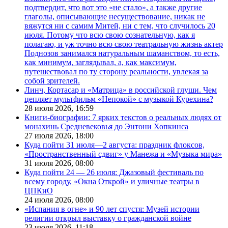
подтвердит, что вот это «не стало», а также другие
глаголы, описывающие несуществование, никак не
вяжутся ни с самим Митей, ни с тем, что случилось 20
июля. Потому что всю свою сознательную, как я
полагаю, и уж точно всю свою театральную жизнь актер
Поднозов занимался натуральным шаманством, то есть,
как минимум, заглядывал, а, как максимум,
путешествовал по ту сторону реальности, увлекая за
собой зрителей.
Линч, Кортасар и «Матрица» в российской глуши. Чем
цепляет мультфильм «Непокой» с музыкой Курехина?
28 июля 2026,
16:59
Книги-биографии: 7 ярких текстов о реальных людях от
монахинь Средневековья до Энтони Хопкинса
27 июля 2026,
18:00
Куда пойти 31 июля—2 августа: праздник флоксов,
«Пространственный сдвиг» у Манежа и «Музыка мира»
31 июля 2026,
08:00
Куда пойти 24 — 26 июля: Джазовый фестиваль по
всему городу, «Окна Открой» и уличные театры в
ЦПКиО
24 июля 2026,
08:00
«Испания в огне» и 90 лет спустя: Музей истории
религии открыл выставку о гражданской войне
23 июля 2026,
11:18