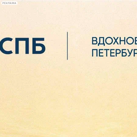
РЕКЛАМА
Афиша Plus
#телегид
Фонтанка.ру
Сегодня:
2026.08.06
21:23
Афиша Plus
кино
спектакли
выставки
концерты
лекции
книги
афиша плюс
новости
+