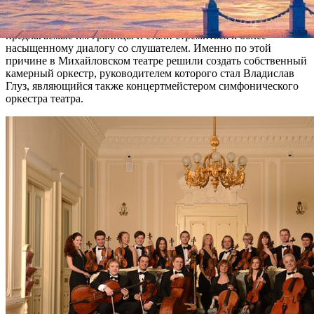
В то же время музыканты оркестра Михайловского театра,
управляемые Михаилом Татарниковым, явно «переросли»
предлагаемые им границы и стали стремиться к более
насыщенному диалогу со слушателем. Именно по этой
причине в Михайловском театре решили создать собственный
камерный оркестр, руководителем которого стал Владислав
Глуз, являющийся также концертмейстером симфонического
оркестра театра.