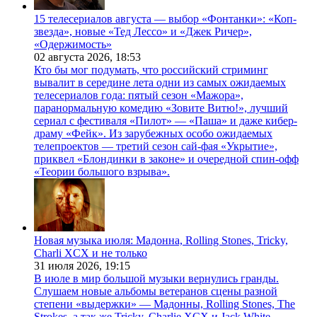
15 телесериалов августа — выбор «Фонтанки»: «Коп-
звезда», новые «Тед Лессо» и «Джек Ричер»,
«Одержимость»
02 августа 2026,
18:53
Кто бы мог подумать, что российский стриминг
вывалит в середине лета одни из самых ожидаемых
телесериалов года: пятый сезон «Мажора»,
паранормальную комедию «Зовите Витю!», лучший
сериал с фестиваля «Пилот» — «Паша» и даже кибер-
драму «Фейк». Из зарубежных особо ожидаемых
телепроектов — третий сезон сай-фая «Укрытие»,
приквел «Блондинки в законе» и очередной спин-офф
«Теории большого взрыва».
Новая музыка июля: Мадонна, Rolling Stones, Tricky,
Charli XCX и не только
31 июля 2026,
19:15
В июле в мир большой музыки вернулись гранды.
Слушаем новые альбомы ветеранов сцены разной
степени «выдержки» — Мадонны, Rolling Stones, The
Strokes, а так же Tricky, Charlie XCX и Jack White.