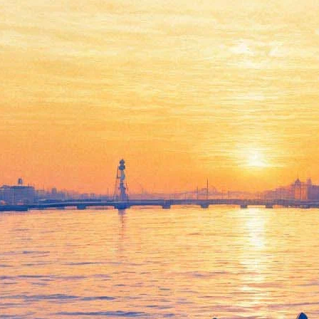
В Михайловском театре
создали Камерный оркестр,
первый концерт 23 марта
21 марта 2014,
16:35
Версия для печати
Михайловский театр за годы руководства Владимира Кехмана
стал одной из основных классических площадок Петербурга,
способной удивить и покорить не только капризных
меломанов Северной столицы, но и придирчивых московских
профи. Примером тому – обильное номинирование
спектаклей и артистов театра на нынешнюю «Золотую
маску». Ахиллесовой пятой Михайловского является крайняя
ограниченность в площади: сцена всего одна и этот факт не
позволяет существенно расширить репертуар.