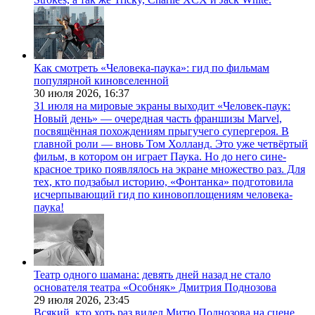
Как смотреть «Человека-паука»: гид по фильмам
популярной киновселенной
30 июля 2026,
16:37
31 июля на мировые экраны выходит «Человек-паук:
Новый день» — очередная часть франшизы Marvel,
посвящённая похождениям прыгучего супергероя. В
главной роли — вновь Том Холланд. Это уже четвёртый
фильм, в котором он играет Паука. Но до него сине-
красное трико появлялось на экране множество раз. Для
тех, кто подзабыл историю, «Фонтанка» подготовила
исчерпывающий гид по киновоплощениям человека-
паука!
Театр одного шамана: девять дней назад не стало
основателя театра «Особняк» Дмитрия Поднозова
29 июля 2026,
23:45
Всякий, кто хоть раз видел Митю Поднозова на сцене,