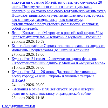
вяжутся ни с самим Митей, ни с тем, что случилось 20
июля. Потому что всю свою сознательную, как я
полагаю, и уж точно всю свою театральную жизнь актер
Поднозов занимался натуральным шаманством, то есть,
как минимум, заглядывал, а, как максимум,
путешествовал по ту сторону реальности, увлекая за
собой зрителей.
Линч, Кортасар и «Матрица» в российской глуши. Чем
цепляет мультфильм «Непокой» с музыкой Курехина?
28 июля 2026,
16:59
Книги-биографии: 7 ярких текстов о реальных людях от
монахинь Средневековья до Энтони Хопкинса
27 июля 2026,
18:00
Куда пойти 31 июля—2 августа: праздник флоксов,
«Пространственный сдвиг» у Манежа и «Музыка мира»
31 июля 2026,
08:00
Куда пойти 24 — 26 июля: Джазовый фестиваль по
всему городу, «Окна Открой» и уличные театры в
ЦПКиО
24 июля 2026,
08:00
«Испания в огне» и 90 лет спустя: Музей истории
религии открыл выставку о гражданской войне
23 июля 2026,
11:18
Предыдущие статьи