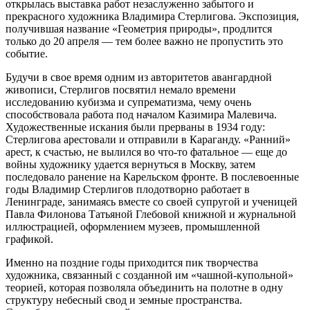
открылась выставка работ незаслуженно забытого и
прекрасного художника Владимира Стерлигова. Экспозиция,
получившая название «Геометрия природы», продлится
только до 20 апреля — тем более важно не пропустить это
событие.
Будучи в свое время одним из авторитетов авангардной
живописи, Стерлигов посвятил немало времени
исследованию кубизма и супрематизма, чему очень
способствовала работа под началом Казимира Малевича.
Художественные искания были прерваны в 1934 году:
Стерлигова арестовали и отправили в Караганду. «Ранний»
арест, к счастью, не вылился во что-то фатальное — еще до
войны художнику удается вернуться в Москву, затем
последовало ранение на Карельском фронте. В послевоенные
годы Владимир Стерлигов плодотворно работает в
Ленинграде, занимаясь вместе со своей супругой и ученицей
Павла Филонова Татьяной Глебовой книжной и журнальной
иллюстрацией, оформлением музеев, промышленной
графикой.
Именно на поздние годы приходится пик творчества
художника, связанный с созданной им «чашной-купольной»
теорией, которая позволяла объединить на полотне в одну
структуру небесный свод и земные пространства.