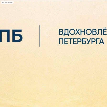
РЕКЛАМА
Афиша Plus
#телегид
Фонтанка.ру
Сегодня:
2026.08.06
22:02
Афиша Plus
кино
спектакли
выставки
концерты
лекции
книги
афиша плюс
новости
+