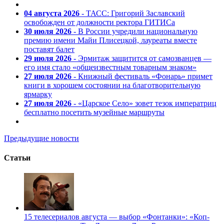
04 августа 2026
- ТАСС: Григорий Заславский
освобожден от должности ректора ГИТИСа
30 июля 2026
- В России учредили национальную
премию имени Майи Плисецкой, лауреаты вместе
поставят балет
29 июля 2026
- Эрмитаж защитится от самозванцев —
его имя стало «общеизвестным товарным знаком»
27 июля 2026
- Книжный фестиваль «Фонарь» примет
книги в хорошем состоянии на благотворительную
ярмарку
27 июля 2026
- «Царское Село» зовет тезок императриц
бесплатно посетить музейные маршруты
Предыдущие новости
Статьи
15 телесериалов августа — выбор «Фонтанки»: «Коп-