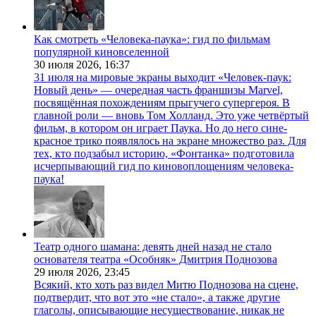
Как смотреть «Человека-паука»: гид по фильмам
популярной киновселенной
30 июля 2026,
16:37
31 июля на мировые экраны выходит «Человек-паук:
Новый день» — очередная часть франшизы Marvel,
посвящённая похождениям прыгучего супергероя. В
главной роли — вновь Том Холланд. Это уже четвёртый
фильм, в котором он играет Паука. Но до него сине-
красное трико появлялось на экране множество раз. Для
тех, кто подзабыл историю, «Фонтанка» подготовила
исчерпывающий гид по киновоплощениям человека-
паука!
Театр одного шамана: девять дней назад не стало
основателя театра «Особняк» Дмитрия Поднозова
29 июля 2026,
23:45
Всякий, кто хоть раз видел Митю Поднозова на сцене,
подтвердит, что вот это «не стало», а также другие
глаголы, описывающие несуществование, никак не