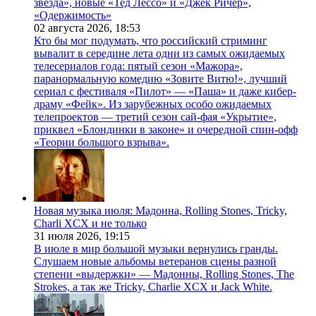
звезда», новые «Тед Лессо» и «Джек Ричер»,
«Одержимость»
02 августа 2026,
18:53
Кто бы мог подумать, что российский стриминг
вывалит в середине лета одни из самых ожидаемых
телесериалов года: пятый сезон «Мажора»,
паранормальную комедию «Зовите Витю!», лучший
сериал с фестиваля «Пилот» — «Паша» и даже кибер-
драму «Фейк». Из зарубежных особо ожидаемых
телепроектов — третий сезон сай-фая «Укрытие»,
приквел «Блондинки в законе» и очередной спин-офф
«Теории большого взрыва».
Новая музыка июля: Мадонна, Rolling Stones, Tricky,
Charli XCX и не только
31 июля 2026,
19:15
В июле в мир большой музыки вернулись гранды.
Слушаем новые альбомы ветеранов сцены разной
степени «выдержки» — Мадонны, Rolling Stones, The
Strokes, а так же Tricky, Charlie XCX и Jack White.