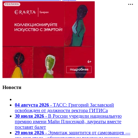
РЕКЛАМА
Новости
04 августа 2026
- ТАСС: Григорий Заславский
освобожден от должности ректора ГИТИСа
30 июля 2026
- В России учредили национальную
премию имени Майи Плисецкой, лауреаты вместе
поставят балет
29 июля 2026
- Эрмитаж защитится от самозванцев —