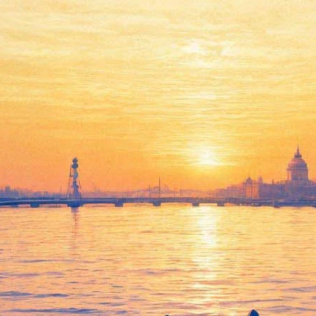
Март в киноцентре «Родина»
закончится Днями
франкофонии и
ретроспективой
Параджанова
19 марта 2014,
15:24
Версия для печати
Начало весны в киноцентре «Родина» выдалось весьма
насыщенным: на смену фестивалю шведских лент приходит
ретроспектива фильмов гениального Сергея Параджанова и
Дни франкофонии.
Мини-фестиваль параджановского кино пройдет с 25 по 28