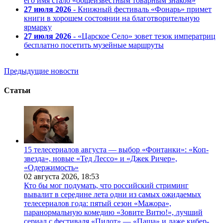
его имя стало «общеизвестным товарным знаком»
27 июля 2026
- Книжный фестиваль «Фонарь» примет
книги в хорошем состоянии на благотворительную
ярмарку
27 июля 2026
- «Царское Село» зовет тезок императриц
бесплатно посетить музейные маршруты
Предыдущие новости
Статьи
15 телесериалов августа — выбор «Фонтанки»: «Коп-
звезда», новые «Тед Лессо» и «Джек Ричер»,
«Одержимость»
02 августа 2026,
18:53
Кто бы мог подумать, что российский стриминг
вывалит в середине лета одни из самых ожидаемых
телесериалов года: пятый сезон «Мажора»,
паранормальную комедию «Зовите Витю!», лучший
сериал с фестиваля «Пилот» — «Паша» и даже кибер-