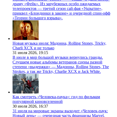
драму «Фейк». Из зарубежных особо ожидаемых
телепроектов — третий сезон сай-фая «Укрытие»,
приквел «Блондинки в законе» и очередной спин-офф
«Теории большого взрыва».
Новая музыка июля: Мадонна, Rolling Stones, Tricky,
Charli XCX и не только
31 июля 2026,
19:15
В июле в мир большой музыки вернулись гранды.
Слушаем новые альбомы ветеранов сцены разной
степени «выдержки» — Мадонны, Rolling Stones, The
Strokes, а так же Tricky, Charlie XCX и Jack White.
Как смотреть «Человека-паука»: гид по фильмам
популярной киновселенной
30 июля 2026,
16:37
31 июля на мировые экраны выходит «Человек-паук:
Новый день» — очередная часть франшизы Marvel,