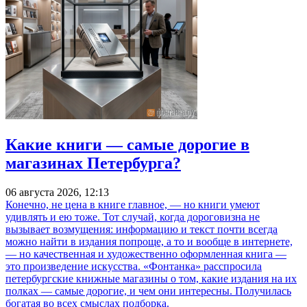
Какие книги — самые дорогие в
магазинах Петербурга?
06 августа 2026, 12:13
Конечно, не цена в книге главное, — но книги умеют
удивлять и ею тоже. Тот случай, когда дороговизна не
вызывает возмущения: информацию и текст почти всегда
можно найти в издания попроще, а то и вообще в интернете,
— но качественная и художественно оформленная книга —
это произведение искусства. «Фонтанка» расспросила
петербургские книжные магазины о том, какие издания на их
полках — самые дорогие, и чем они интересны. Получилась
богатая во всех смыслах подборка.