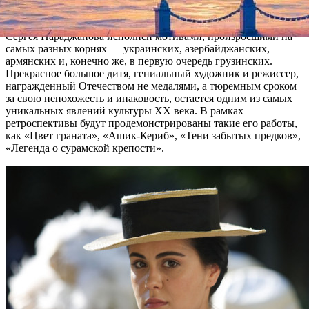
марта и приурочен к девяностолетию со дня рождения
мастера. Особый, не похожий ни на какой другой, стиль
Сергея Параджанова исполнен мотивами, произросшими на
самых разных корнях — украинских, азербайджанских,
армянских и, конечно же, в первую очередь грузинских.
Прекрасное большое дитя, гениальный художник и режиссер,
награжденный Отечеством не медалями, а тюремным сроком
за свою непохожесть и инаковость, остается одним из самых
уникальных явлений культуры XX века. В рамках
ретроспективы будут продемонстрированы такие его работы,
как «Цвет граната», «Ашик-Кериб», «Тени забытых предков»,
«Легенда о сурамской крепости».