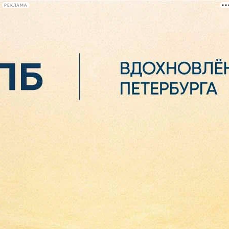
РЕКЛАМА
Афиша Plus
#телегид
Фонтанка.ру
Сегодня:
2026.08.06
21:14
Афиша Plus
кино
спектакли
выставки
концерты
лекции
книги
афиша плюс
новости
+