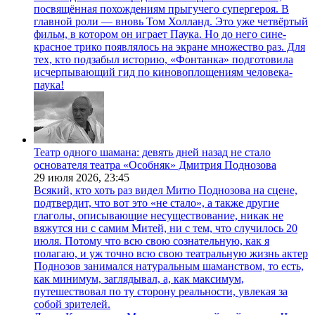
посвящённая похождениям прыгучего супергероя. В
главной роли — вновь Том Холланд. Это уже четвёртый
фильм, в котором он играет Паука. Но до него сине-
красное трико появлялось на экране множество раз. Для
тех, кто подзабыл историю, «Фонтанка» подготовила
исчерпывающий гид по киновоплощениям человека-
паука!
Театр одного шамана: девять дней назад не стало
основателя театра «Особняк» Дмитрия Поднозова
29 июля 2026,
23:45
Всякий, кто хоть раз видел Митю Поднозова на сцене,
подтвердит, что вот это «не стало», а также другие
глаголы, описывающие несуществование, никак не
вяжутся ни с самим Митей, ни с тем, что случилось 20
июля. Потому что всю свою сознательную, как я
полагаю, и уж точно всю свою театральную жизнь актер
Поднозов занимался натуральным шаманством, то есть,
как минимум, заглядывал, а, как максимум,
путешествовал по ту сторону реальности, увлекая за
собой зрителей.