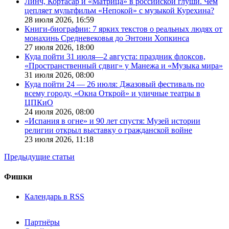
Линч, Кортасар и «Матрица» в российской глуши. Чем
цепляет мультфильм «Непокой» с музыкой Курехина?
28 июля 2026,
16:59
Книги-биографии: 7 ярких текстов о реальных людях от
монахинь Средневековья до Энтони Хопкинса
27 июля 2026,
18:00
Куда пойти 31 июля—2 августа: праздник флоксов,
«Пространственный сдвиг» у Манежа и «Музыка мира»
31 июля 2026,
08:00
Куда пойти 24 — 26 июля: Джазовый фестиваль по
всему городу, «Окна Открой» и уличные театры в
ЦПКиО
24 июля 2026,
08:00
«Испания в огне» и 90 лет спустя: Музей истории
религии открыл выставку о гражданской войне
23 июля 2026,
11:18
Предыдущие статьи
Фишки
Календарь в RSS
Партнёры