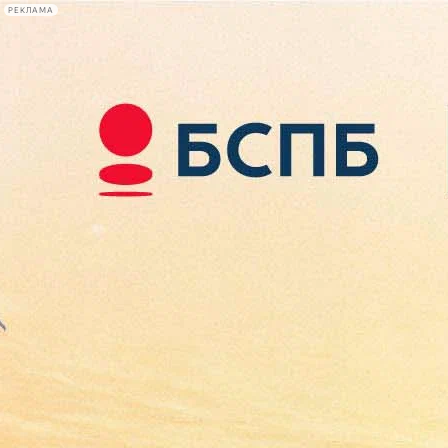
РЕКЛАМА
Афиша Plus
#телегид
Фонтанка.ру
Сегодня:
2026.08.09
14:24
Афиша Plus
кино
спектакли
выставки
концерты
лекции
книги
афиша плюс
новости
+