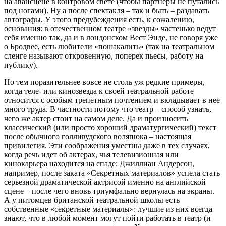
на авансцене в контровом свете (чтобы партнеры не путались
под ногами). Ну а после спектакля – так и быть – раздавать
автографы. У этого предубеждения есть, к сожалению,
основания: в отечественном театре «звезды» частенько ведут
себя именно так, да и в лондонском Вест Энде, не говоря уже
о Бродвее, есть любители «пошакалить» (так на театральном
сленге называют откровенную, поперек пьесы, работу на
публику).
Но тем поразительнее вовсе не столь уж редкие примеры,
когда теле- или кинозвезда к своей театральной работе
относится с особым трепетным почтением и вкладывает в нее
много труда. В частности потому что театр – способ узнать,
чего же актер стоит на самом деле. Да и произносить
классический (или просто хороший драматургический) текст
после обычного голливудского воляпюка – настоящая
привилегия. Эти соображения уместны даже в тех случаях,
когда речь идет об актерах, чья телевизионная или
кинокарьера находится на спаде: Джиллиан Андерсон,
например, после заката «Секретных материалов» успела стать
серьезной драматической актрисой именно на английской
сцене – после чего вновь триумфально вернулась на экраны.
А у питомцев британской театральной школы есть
собственные «секретные материалы»: лучшие из них всегда
знают, что в любой момент могут пойти работать в театр (и