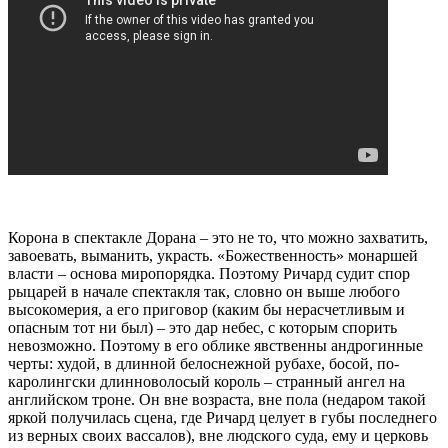
Корона в спектакле Дорана – это не то, что можно захватить,
завоевать, выманить, украсть. «Божественность» монаршей
власти – основа миропорядка. Поэтому Ричард судит спор
рыцарей в начале спектакля так, словно он выше любого
высокомерия, а его приговор (каким бы нерасчетливым и
опасным тот ни был) – это дар небес, с которым спорить
невозможно. Поэтому в его облике явственны андрогинные
черты: худой, в длинной белоснежной рубахе, босой, по-
каролингски длинноволосый король – странный ангел на
английском троне. Он вне возраста, вне пола (недаром такой
яркой получилась сцена, где Ричард целует в губы последнего
из верных своих вассалов), вне людского суда, ему и церковь