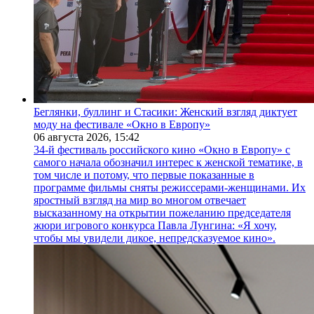
Беглянки, буллинг и Стасики: Женский взгляд диктует
моду на фестивале «Окно в Европу»
06 августа 2026,
15:42
34-й фестиваль российского кино «Окно в Европу» с
самого начала обозначил интерес к женской тематике, в
том числе и потому, что первые показанные в
программе фильмы сняты режиссерами-женщинами. Их
яростный взгляд на мир во многом отвечает
высказанному на открытии пожеланию председателя
жюри игрового конкурса Павла Лунгина: «Я хочу,
чтобы мы увидели дикое, непредсказуемое кино».