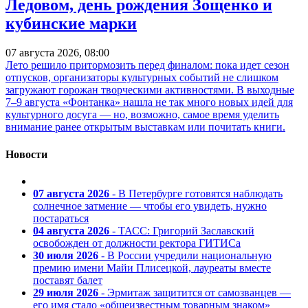
Ледовом, день рождения Зощенко и
кубинские марки
07 августа 2026, 08:00
Лето решило притормозить перед финалом: пока идет сезон
отпусков, организаторы культурных событий не слишком
загружают горожан творческими активностями. В выходные
7–9 августа «Фонтанка» нашла не так много новых идей для
культурного досуга — но, возможно, самое время уделить
внимание ранее открытым выставкам или почитать книги.
Новости
07 августа 2026
- В Петербурге готовятся наблюдать
солнечное затмение — чтобы его увидеть, нужно
постараться
04 августа 2026
- ТАСС: Григорий Заславский
освобожден от должности ректора ГИТИСа
30 июля 2026
- В России учредили национальную
премию имени Майи Плисецкой, лауреаты вместе
поставят балет
29 июля 2026
- Эрмитаж защитится от самозванцев —
его имя стало «общеизвестным товарным знаком»