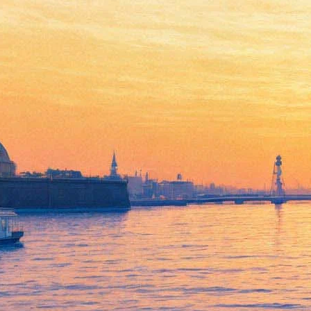
Звезды сошлись на
Шекспире: Теннант и
Хиддлстон в английских