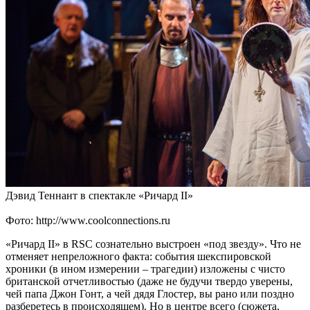
Дэвид Теннант в спектакле «Ричард II»
Фото: http://www.coolconnections.ru
«Ричард II» в RSC сознательно выстроен «под звезду». Что не
отменяет непреложного факта: события шекспировской
хроники (в ином измерении – трагедии) изложены с чисто
британской отчетливостью (даже не будучи твердо уверены,
чей папа Джон Гонт, а чей дядя Глостер, вы рано или поздно
разберетесь в происходящем). Но в центре всего (сюжета,