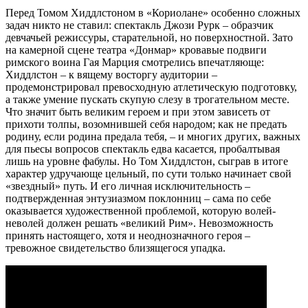
Перед Томом Хиддлстоном в «Кориолане» особенно сложных
задач никто не ставил: спектакль Джози Рурк – образчик
девчачьей режиссуры, старательной, но поверхностной. Зато
на камерной сцене театра «Донмар» кровавые подвиги
римского воина Гая Марция смотрелись впечатляюще:
Хиддлстон – к вящему восторгу аудитории –
продемонстрировал превосходную атлетическую подготовку,
а также умение пускать скупую слезу в трогательном месте.
Что значит быть великим героем и при этом зависеть от
прихоти толпы, возомнившей себя народом; как не предать
родину, если родина предала тебя, – и многих других, важных
для пьесы вопросов спектакль едва касается, пробалтывая
лишь на уровне фабулы. Но Том Хиддлстон, сыграв в итоге
характер удручающе цельный, по сути только начинает свой
«звездный» путь. И его личная исключительность –
подтвержденная энтузиазмом поклонниц – сама по себе
оказывается художественной проблемой, которую волей-
неволей должен решать «великий Рим». Невозможность
принять настоящего, хотя и неоднозначного героя –
тревожное свидетельство близящегося упадка.