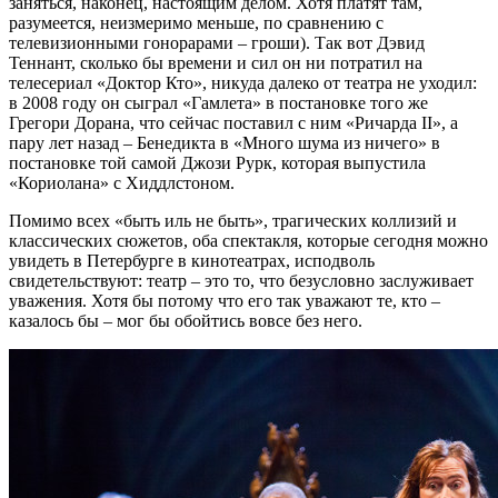
заняться, наконец, настоящим делом. Хотя платят там,
разумеется, неизмеримо меньше, по сравнению с
телевизионными гонорарами – гроши). Так вот Дэвид
Теннант, сколько бы времени и сил он ни потратил на
телесериал «Доктор Кто», никуда далеко от театра не уходил:
в 2008 году он сыграл «Гамлета» в постановке того же
Грегори Дорана, что сейчас поставил с ним «Ричарда II», а
пару лет назад – Бенедикта в «Много шума из ничего» в
постановке той самой Джози Рурк, которая выпустила
«Кориолана» с Хиддлстоном.
Помимо всех «быть иль не быть», трагических коллизий и
классических сюжетов, оба спектакля, которые сегодня можно
увидеть в Петербурге в кинотеатрах, исподволь
свидетельствуют: театр – это то, что безусловно заслуживает
уважения. Хотя бы потому что его так уважают те, кто –
казалось бы – мог бы обойтись вовсе без него.