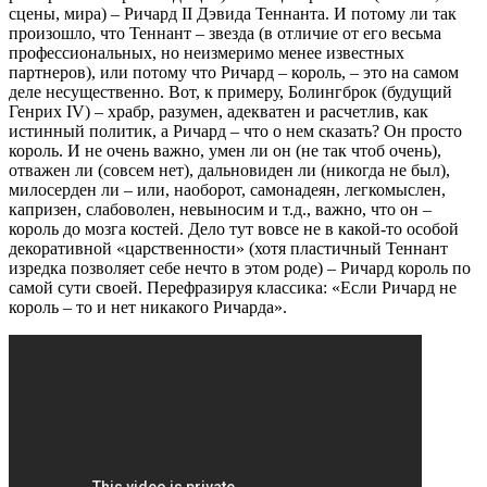
сцены, мира) – Ричард II Дэвида Теннанта. И потому ли так
произошло, что Теннант – звезда (в отличие от его весьма
профессиональных, но неизмеримо менее известных
партнеров), или потому что Ричард – король, – это на самом
деле несущественно. Вот, к примеру, Болингброк (будущий
Генрих IV) – храбр, разумен, адекватен и расчетлив, как
истинный политик, а Ричард – что о нем сказать? Он просто
король. И не очень важно, умен ли он (не так чтоб очень),
отважен ли (совсем нет), дальновиден ли (никогда не был),
милосерден ли – или, наоборот, самонадеян, легкомыслен,
капризен, слабоволен, невыносим и т.д., важно, что он –
король до мозга костей. Дело тут вовсе не в какой-то особой
декоративной «царственности» (хотя пластичный Теннант
изредка позволяет себе нечто в этом роде) – Ричард король по
самой сути своей. Перефразируя классика: «Если Ричард не
король – то и нет никакого Ричарда».