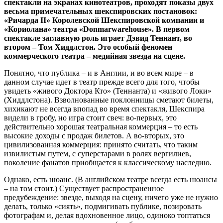
спектакли на экранах кинотеатров, проходят показы двух
весьма примечательных шекспировских постановок:
«Ричарда II» Королевской Шекспировской компании и
«Кориолана» театра «Donmarwarehouse». В первом
спектакле заглавную роль играет Дэвид Теннант, во
втором – Том Хиддлстон. Это особый феномен
коммерческого театра – медийная звезда на сцене.
Понятно, что публика – и в Англии, и во всем мире – в
данном случае идет в театр прежде всего для того, чтобы
увидеть «живого Доктора Кто» (Теннанта) и «живого Локи»
(Хиддлстона). Взволнованные поклонницы сметают билеты,
хихикают не всегда впопад во время спектакля, Шекспира
видели в гробу, но игра стоит свеч: во-первых, это
действительно хорошая театральная коммерция – то есть
высокие доходы с продаж билетов. А во-вторых, это
цивилизованная коммерция: принято считать, что таким
извилистым путем, с суперстарами в ролях вергилиев,
поколение фанатов приобщается к классическому наследию.
Однако, есть нюанс. (В английском театре всегда есть нюансы
– на том стоит.) Существует распространенное
предубеждение: звезде, выходя на сцену, ничего уже не нужно
делать, только «сиять», подмигивать публике, позировать
фотографам и, делая вдохновенное лицо, одиноко топтаться