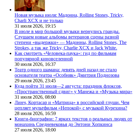
Новая музыка июля: Мадонна, Rolling Stones, Tricky,
Charli XCX и не только
31 июля 2026,
19:15
В июле в мир большой музыки вернулись гранды.
Слушаем новые альбомы ветеранов сцены разной
степени «выдержки» — Мадонны, Rolling Stones, The
Strokes, а так же Tricky, Charlie XCX и Jack White.
Как смотреть «Человека-паука»: гид по фильмам
популярной киновселенной
30 июля 2026,
16:37
Театр одного шамана: девять дней назад не стало
основателя театра «Особняк» Дмитрия Поднозова
29 июля 2026,
23:45
Куда пойти 31 июля—2 августа: праздник флоксов,
«Пространственный сдвиг» у Манежа и «Музыка мира»
31 июля 2026,
08:00
Линч, Кортасар и «Матрица» в российской глуши. Чем
цепляет мультфильм «Непокой» с музыкой Курехина?
28 июля 2026,
16:59
Книги-биографии: 7 ярких текстов о реальных людях от
монахинь Средневековья до Энтони Хопкинса
27 июля 2026,
18:00