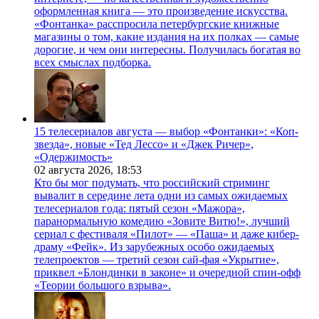
оформленная книга — это произведение искусства.
«Фонтанка» расспросила петербургские книжные
магазины о том, какие издания на их полках — самые
дорогие, и чем они интересны. Получилась богатая во
всех смыслах подборка.
15 телесериалов августа — выбор «Фонтанки»: «Коп-
звезда», новые «Тед Лессо» и «Джек Ричер»,
«Одержимость»
02 августа 2026,
18:53
Кто бы мог подумать, что российский стриминг
вывалит в середине лета одни из самых ожидаемых
телесериалов года: пятый сезон «Мажора»,
паранормальную комедию «Зовите Витю!», лучший
сериал с фестиваля «Пилот» — «Паша» и даже кибер-
драму «Фейк». Из зарубежных особо ожидаемых
телепроектов — третий сезон сай-фая «Укрытие»,
приквел «Блондинки в законе» и очередной спин-офф
«Теории большого взрыва».