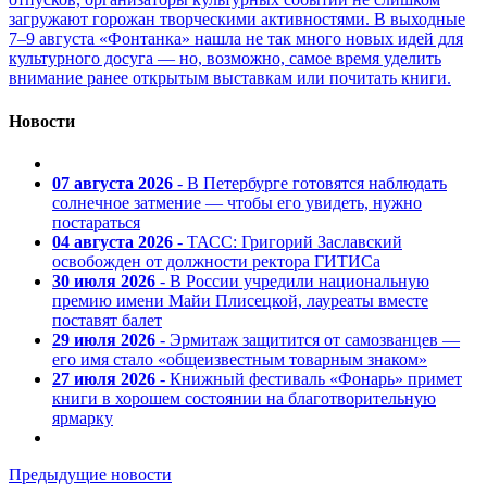
загружают горожан творческими активностями. В выходные
7–9 августа «Фонтанка» нашла не так много новых идей для
культурного досуга — но, возможно, самое время уделить
внимание ранее открытым выставкам или почитать книги.
Новости
07 августа 2026
- В Петербурге готовятся наблюдать
солнечное затмение — чтобы его увидеть, нужно
постараться
04 августа 2026
- ТАСС: Григорий Заславский
освобожден от должности ректора ГИТИСа
30 июля 2026
- В России учредили национальную
премию имени Майи Плисецкой, лауреаты вместе
поставят балет
29 июля 2026
- Эрмитаж защитится от самозванцев —
его имя стало «общеизвестным товарным знаком»
27 июля 2026
- Книжный фестиваль «Фонарь» примет
книги в хорошем состоянии на благотворительную
ярмарку
Предыдущие новости