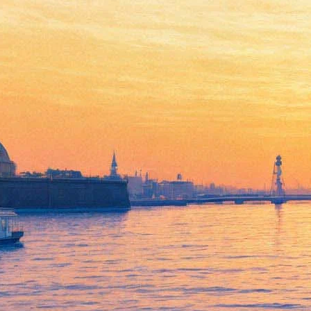
Большому театру грозит
крупный штраф за рекламу
табачной компании
23 ноября 2012,
16:03
Версия для печати
Как считает Федеральная антимонопольная служба, Большой
театр России нарушил закон "О рекламе", разместив логотип
своего спонсора, табачной кампании Japan Tobacco
International (JTI), в информационных материалах. Об это
сообщает Лента.ру.
Логотипы табачной компании с подписью "Официальный
спонсор балета Большого театра JTI" были обнаружены одним
из зрителей на программке балета "Раймонда" и брошюре с
репертуаром театра на текущий год. Он и прислал эту