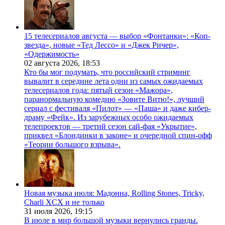
15 телесериалов августа — выбор «Фонтанки»: «Коп-
звезда», новые «Тед Лессо» и «Джек Ричер»,
«Одержимость»
02 августа 2026,
18:53
Кто бы мог подумать, что российский стриминг
вывалит в середине лета одни из самых ожидаемых
телесериалов года: пятый сезон «Мажора»,
паранормальную комедию «Зовите Витю!», лучший
сериал с фестиваля «Пилот» — «Паша» и даже кибер-
драму «Фейк». Из зарубежных особо ожидаемых
телепроектов — третий сезон сай-фая «Укрытие»,
приквел «Блондинки в законе» и очередной спин-офф
«Теории большого взрыва».
Новая музыка июля: Мадонна, Rolling Stones, Tricky,
Charli XCX и не только
31 июля 2026,
19:15
В июле в мир большой музыки вернулись гранды.