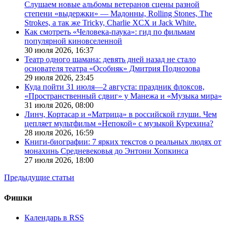
Слушаем новые альбомы ветеранов сцены разной
степени «выдержки» — Мадонны, Rolling Stones, The
Strokes, а так же Tricky, Charlie XCX и Jack White.
Как смотреть «Человека-паука»: гид по фильмам
популярной киновселенной
30 июля 2026,
16:37
Театр одного шамана: девять дней назад не стало
основателя театра «Особняк» Дмитрия Поднозова
29 июля 2026,
23:45
Куда пойти 31 июля—2 августа: праздник флоксов,
«Пространственный сдвиг» у Манежа и «Музыка мира»
31 июля 2026,
08:00
Линч, Кортасар и «Матрица» в российской глуши. Чем
цепляет мультфильм «Непокой» с музыкой Курехина?
28 июля 2026,
16:59
Книги-биографии: 7 ярких текстов о реальных людях от
монахинь Средневековья до Энтони Хопкинса
27 июля 2026,
18:00
Предыдущие статьи
Фишки
Календарь в RSS