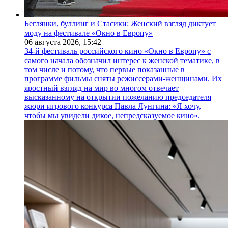
Беглянки, буллинг и Стасики: Женский взгляд диктует
моду на фестивале «Окно в Европу»
06 августа 2026,
15:42
34-й фестиваль российского кино «Окно в Европу» с
самого начала обозначил интерес к женской тематике, в
том числе и потому, что первые показанные в
программе фильмы сняты режиссерами-женщинами. Их
яростный взгляд на мир во многом отвечает
высказанному на открытии пожеланию председателя
жюри игрового конкурса Павла Лунгина: «Я хочу,
чтобы мы увидели дикое, непредсказуемое кино».