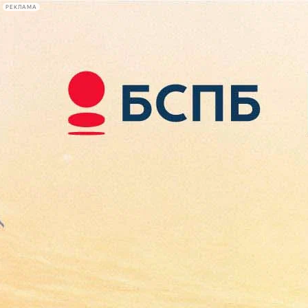
РЕКЛАМА
Афиша Plus
#телегид
Фонтанка.ру
Сегодня:
2026.08.07
21:45
Афиша Plus
кино
спектакли
выставки
концерты
лекции
книги
афиша плюс
новости
+