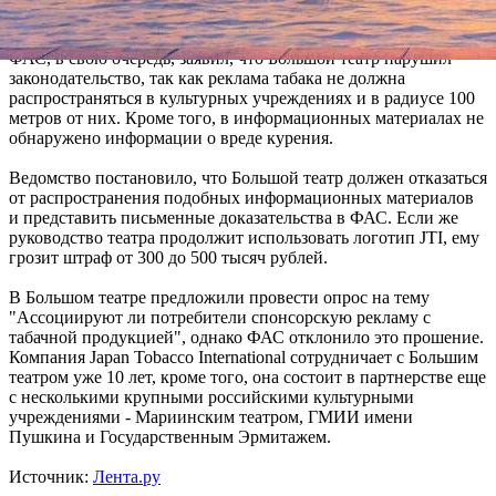
продукцию театра в ФАС.
ФАС, в свою очередь, заявил, что Большой театр нарушил
законодательство, так как реклама табака не должна
распространяться в культурных учреждениях и в радиусе 100
метров от них. Кроме того, в информационных материалах не
обнаружено информации о вреде курения.
Ведомство постановило, что Большой театр должен отказаться
от распространения подобных информационных материалов
и представить письменные доказательства в ФАС. Если же
руководство театра продолжит использовать логотип JTI, ему
грозит штраф от 300 до 500 тысяч рублей.
В Большом театре предложили провести опрос на тему
"Ассоциируют ли потребители спонсорскую рекламу с
табачной продукцией", однако ФАС отклонило это прошение.
Компания Japan Tobacco International сотрудничает с Большим
театром уже 10 лет, кроме того, она состоит в партнерстве еще
с несколькими крупными российскими культурными
учреждениями - Мариинским театром, ГМИИ имени
Пушкина и Государственным Эрмитажем.
Источник:
Лента.ру