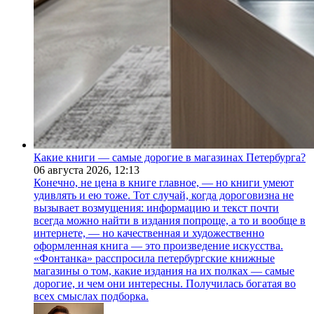
Какие книги — самые дорогие в магазинах Петербурга?
06 августа 2026,
12:13
Конечно, не цена в книге главное, — но книги умеют
удивлять и ею тоже. Тот случай, когда дороговизна не
вызывает возмущения: информацию и текст почти
всегда можно найти в издания попроще, а то и вообще в
интернете, — но качественная и художественно
оформленная книга — это произведение искусства.
«Фонтанка» расспросила петербургские книжные
магазины о том, какие издания на их полках — самые
дорогие, и чем они интересны. Получилась богатая во
всех смыслах подборка.