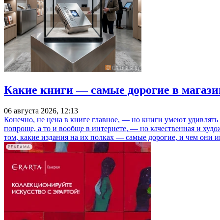
Какие книги — самые дорогие в магази
06 августа 2026, 12:13
Конечно, не цена в книге главное, — но книги умеют удивлять
попроще, а то и вообще в интернете, — но качественная и ху
том, какие издания на их полках — самые дорогие, и чем они и
РЕКЛАМА