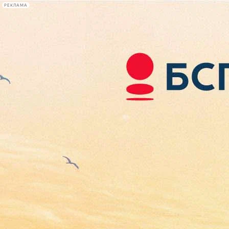
РЕКЛАМА
Афиша Plus
#телегид
Фонтанка.ру
Сегодня:
2026.08.07
05:10
Афиша Plus
кино
спектакли
выставки
концерты
лекции
книги
афиша плюс
новости
+