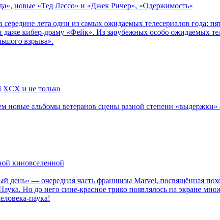
зда», новые «Тед Лессо» и «Джек Ричер», «Одержимость»
в середине лета одни из самых ожидаемых телесериалов года: 
 даже кибер-драму «Фейк». Из зарубежных особо ожидаемых тел
льшого взрыва».
li XCX и не только
новые альбомы ветеранов сцены разной степени «выдержки» — Мад
рной киновселенной
ый день» — очередная часть франшизы Marvel, посвящённая пох
Паука. Но до него сине-красное трико появлялось на экране мно
еловека-паука!