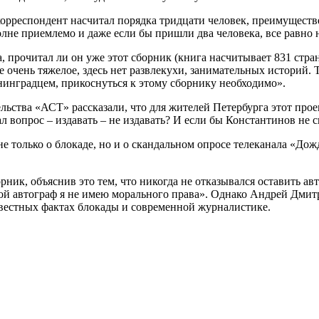
 корреспондент насчитал порядка тридцати человек, преимуществ
олне приемлемо и даже если бы пришли два человека, все равно
 прочитал ли он уже этот сборник (книга насчитывает 831 стра
 очень тяжелое, здесь нет развлекухи, занимательных историй. Т
енинградцем, прикоснуться к этому сборнику необходимо».
ьства «АСТ» рассказали, что для жителей Петербурга этот проек
 вопрос – издавать – не издавать? И если бы Константинов не ск
е только о блокаде, но и о скандальном опросе телеканала «Дож
ник, объяснив это тем, что никогда не отказывался оставить авт
свой автограф я не имею морального права». Однако Андрей Дми
звестных фактах блокады и современной журналистике.