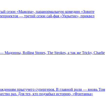
пятый сезон «Мажора», паранормальную комедию «Зовите
епроектов — третий сезон сай-фая «Укрытие», приквел
онны, Rolling Stones, The Strokes, а так же Tricky, Charlie
ождениям прыгучего супергероя. В главной роли — вновь Том
жество раз. Для тех, кто подзабыл историю, «Фонтанка»