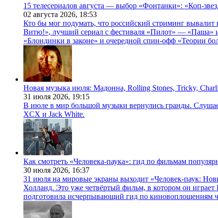
15 телесериалов августа — выбор «Фонтанки»: «Коп-зве
02 августа 2026,
18:53
Кто бы мог подумать, что российский стриминг вывалит 
Витю!», лучший сериал с фестиваля «Пилот» — «Паша» и
«Блондинки в законе» и очередной спин-офф «Теории бо
Новая музыка июля: Мадонна, Rolling Stones, Tricky, Char
31 июля 2026,
19:15
В июле в мир большой музыки вернулись гранды. Слушаем 
XCX и Jack White.
Как смотреть «Человека-паука»: гид по фильмам популя
30 июля 2026,
16:37
31 июля на мировые экраны выходит «Человек-паук: Нов
Холланд. Это уже четвёртый фильм, в котором он играет 
подготовила исчерпывающий гид по киновоплощениям ч