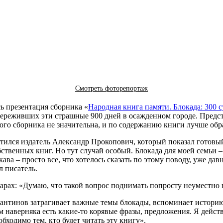
Смотреть фоторепортаж
ь презентация сборника «
Народная книга памяти. Блокада: 300 с
переживших эти страшные 900 дней в осажденном городе. Предс
того сборника не значительна, и по содержанию книги лучше обр
атился издатель Александр Прокопович, который показал готовы
твенных книг. Но тут случай особый. Блокада для моей семьи – м
кава – просто все, что хотелось сказать по этому поводу, уже д
л писатель.
рарах: «Думаю, что такой вопрос поднимать попросту неуместно н
нтинов затрагивает важные темы блокады, вспоминает историю 
 наверняка есть какие-то корявые фразы, предложения. Я действ
обходимо тем, кто будет читать эту книгу».