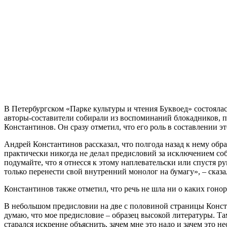
В Петербургском «Парке культуры и чтения Буквоед» состоялас
авторы-составители собирали из воспоминаний блокадников, 
Константинов. Он сразу отметил, что его роль в составлении э
Андрей Константинов рассказал, что полгода назад к нему обр
практически никогда не делал предисловий за исключением собс
подумайте, что я отнесся к этому наплевательски или спустя ру
только перенести свой внутренний монолог на бумагу», – сказа
Константинов также отметил, что речь не шла ни о каких гоно
В небольшом предисловии на две с половиной страницы Конста
думаю, что мое предисловие – образец высокой литературы. Там
старался искренне объяснить, зачем мне это надо и зачем это не