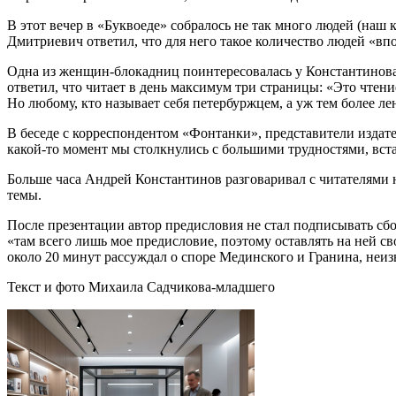
В этот вечер в «Буквоеде» собралось не так много людей (наш
Дмитриевич ответил, что для него такое количество людей «вп
Одна из женщин-блокадниц поинтересовалась у Константинова,
ответил, что читает в день максимум три страницы: «Это чтение
Но любому, кто называет себя петербуржцем, а уж тем более л
В беседе с корреспондентом «Фонтанки», представители издател
какой-то момент мы столкнулись с большими трудностями, встал
Больше часа Андрей Константинов разговаривал с читателями н
темы.
После презентации автор предисловия не стал подписывать сбор
«там всего лишь мое предисловие, поэтому оставлять на ней 
около 20 минут рассуждал о споре Мединского и Гранина, неи
Текст и фото Михаила Садчикова-младшего