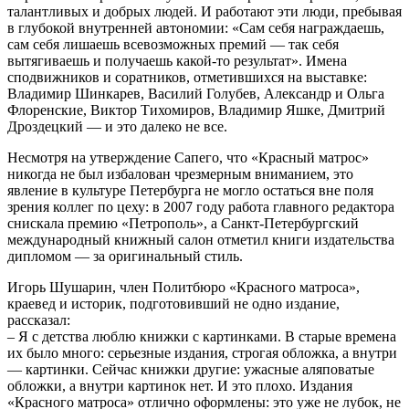
талантливых и добрых людей. И работают эти люди, пребывая
в глубокой внутренней автономии: «Сам себя награждаешь,
сам себя лишаешь всевозможных премий — так себя
вытягиваешь и получаешь какой-то результат». Имена
сподвижников и соратников, отметившихся на выставке:
Владимир Шинкарев, Василий Голубев, Александр и Ольга
Флоренские, Виктор Тихомиров, Владимир Яшке, Дмитрий
Дроздецкий — и это далеко не все.
Несмотря на утверждение Сапего, что «Красный матрос»
никогда не был избалован чрезмерным вниманием, это
явление в культуре Петербурга не могло остаться вне поля
зрения коллег по цеху: в 2007 году работа главного редактора
снискала премию «Петрополь», а Санкт-Петербургский
международный книжный салон отметил книги издательства
дипломом — за оригинальный стиль.
Игорь Шушарин, член Политбюро «Красного матроса»,
краевед и историк, подготовивший не одно издание,
рассказал:
– Я с детства люблю книжки с картинками. В старые времена
их было много: серьезные издания, строгая обложка, а внутри
— картинки. Сейчас книжки другие: ужасные аляповатые
обложки, а внутри картинок нет. И это плохо. Издания
«Красного матроса» отлично оформлены: это уже не лубок, не