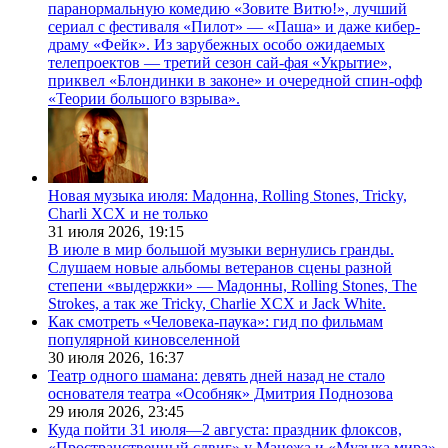
паранормальную комедию «Зовите Витю!», лучший
сериал с фестиваля «Пилот» — «Паша» и даже кибер-
драму «Фейк». Из зарубежных особо ожидаемых
телепроектов — третий сезон сай-фая «Укрытие»,
приквел «Блондинки в законе» и очередной спин-офф
«Теории большого взрыва».
Новая музыка июля: Мадонна, Rolling Stones, Tricky,
Charli XCX и не только
31 июля 2026,
19:15
В июле в мир большой музыки вернулись гранды.
Слушаем новые альбомы ветеранов сцены разной
степени «выдержки» — Мадонны, Rolling Stones, The
Strokes, а так же Tricky, Charlie XCX и Jack White.
Как смотреть «Человека-паука»: гид по фильмам
популярной киновселенной
30 июля 2026,
16:37
Театр одного шамана: девять дней назад не стало
основателя театра «Особняк» Дмитрия Поднозова
29 июля 2026,
23:45
Куда пойти 31 июля—2 августа: праздник флоксов,
«Пространственный сдвиг» у Манежа и «Музыка мира»