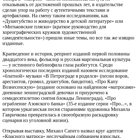
отказываясь от достижений прошлых лет, в издательстве
сделан упор на работу с аутентичными текстами и
артефактами. На смену таким исследованиям, как
«Душегубство и живодерство в детской литературе» или
«Митьковские пляски» (краткое руководство для
хореографических кружков художественной
самодеятельности») пришли иные темы, но все так же изящно
изданные.
Краеведение и история, репринт изданий первой половины
двадцатого века, фольклор и русская маргинальная культура
— у истинного библиофила глаза разбегутся. Среди
хронологически последних изданий назовем исследование
«блатной» музыки «В Петрограде я родился» (песни воров,
арестантов, громил, душегубов, бандитов), «Про Капу
Вознесенскую» (издание основано на найденном «матросами»
дневнике ленинградской девочки и приурочено к
семидесятилетию снятия блокады Ленинграда), «Про
ограбление Азовского банка» (35-е издание серии «Про...», в
котором уркаганская песня стараниями художника Михаила
Гавричкова превратилась в своеобразную раскадровку
сценария из уголовной жизни).
Открывая выставку, Михаил Сапего назвал круг адептов
«Красного матроса» неслучайным собранием взрослых,