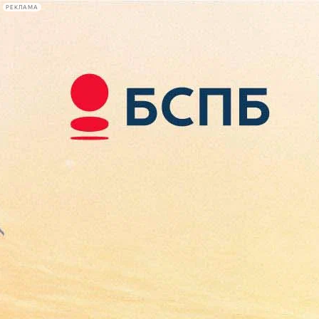
РЕКЛАМА
Афиша Plus
#телегид
Фонтанка.ру
Сегодня:
2026.08.08
09:10
Афиша Plus
кино
спектакли
выставки
концерты
лекции
книги
афиша плюс
новости
+