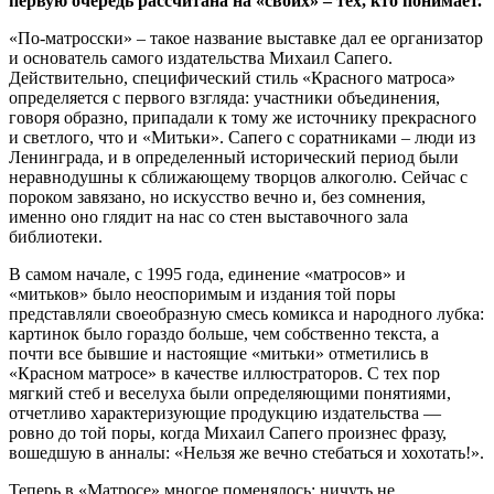
первую очередь рассчитана на «своих» – тех, кто понимает.
«По-матросски» – такое название выставке дал ее организатор
и основатель самого издательства Михаил Сапего.
Действительно, специфический стиль «Красного матроса»
определяется с первого взгляда: участники объединения,
говоря образно, припадали к тому же источнику прекрасного
и светлого, что и «Митьки». Сапего с соратниками – люди из
Ленинграда, и в определенный исторический период были
неравнодушны к сближающему творцов алкоголю. Сейчас с
пороком завязано, но искусство вечно и, без сомнения,
именно оно глядит на нас со стен выставочного зала
библиотеки.
В самом начале, с 1995 года, единение «матросов» и
«митьков» было неоспоримым и издания той поры
представляли своеобразную смесь комикса и народного лубка:
картинок было гораздо больше, чем собственно текста, а
почти все бывшие и настоящие «митьки» отметились в
«Красном матросе» в качестве иллюстраторов. С тех пор
мягкий стеб и веселуха были определяющими понятиями,
отчетливо характеризующие продукцию издательства —
ровно до той поры, когда Михаил Сапего произнес фразу,
вошедшую в анналы: «Нельзя же вечно стебаться и хохотать!».
Теперь в «Матросе» многое поменялось: ничуть не