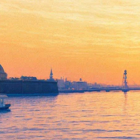
По-матросски неброско и со
вкусом