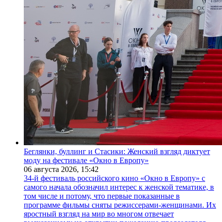
Беглянки, буллинг и Стасики: Женский взгляд диктует
моду на фестивале «Окно в Европу»
06 августа 2026,
15:42
34-й фестиваль российского кино «Окно в Европу» с
самого начала обозначил интерес к женской тематике, в
том числе и потому, что первые показанные в
программе фильмы сняты режиссерами-женщинами. Их
яростный взгляд на мир во многом отвечает