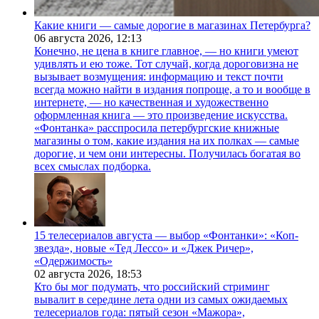
Какие книги — самые дорогие в магазинах Петербурга?
06 августа 2026,
12:13
Конечно, не цена в книге главное, — но книги умеют
удивлять и ею тоже. Тот случай, когда дороговизна не
вызывает возмущения: информацию и текст почти
всегда можно найти в издания попроще, а то и вообще в
интернете, — но качественная и художественно
оформленная книга — это произведение искусства.
«Фонтанка» расспросила петербургские книжные
магазины о том, какие издания на их полках — самые
дорогие, и чем они интересны. Получилась богатая во
всех смыслах подборка.
15 телесериалов августа — выбор «Фонтанки»: «Коп-
звезда», новые «Тед Лессо» и «Джек Ричер»,
«Одержимость»
02 августа 2026,
18:53
Кто бы мог подумать, что российский стриминг
вывалит в середине лета одни из самых ожидаемых
телесериалов года: пятый сезон «Мажора»,