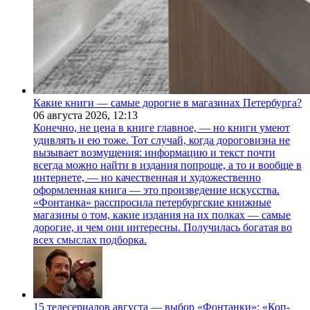
Какие книги — самые дорогие в магазинах Петербурга?
06 августа 2026,
12:13
Конечно, не цена в книге главное, — но книги умеют
удивлять и ею тоже. Тот случай, когда дороговизна не
вызывает возмущения: информацию и текст почти
всегда можно найти в издания попроще, а то и вообще в
интернете, — но качественная и художественно
оформленная книга — это произведение искусства.
«Фонтанка» расспросила петербургские книжные
магазины о том, какие издания на их полках — самые
дорогие, и чем они интересны. Получилась богатая во
всех смыслах подборка.
15 телесериалов августа — выбор «Фонтанки»: «Коп-