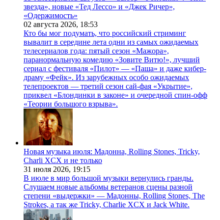
звезда», новые «Тед Лессо» и «Джек Ричер»,
«Одержимость»
02 августа 2026,
18:53
Кто бы мог подумать, что российский стриминг
вывалит в середине лета одни из самых ожидаемых
телесериалов года: пятый сезон «Мажора»,
паранормальную комедию «Зовите Витю!», лучший
сериал с фестиваля «Пилот» — «Паша» и даже кибер-
драму «Фейк». Из зарубежных особо ожидаемых
телепроектов — третий сезон сай-фая «Укрытие»,
приквел «Блондинки в законе» и очередной спин-офф
«Теории большого взрыва».
Новая музыка июля: Мадонна, Rolling Stones, Tricky,
Charli XCX и не только
31 июля 2026,
19:15
В июле в мир большой музыки вернулись гранды.
Слушаем новые альбомы ветеранов сцены разной
степени «выдержки» — Мадонны, Rolling Stones, The
Strokes, а так же Tricky, Charlie XCX и Jack White.