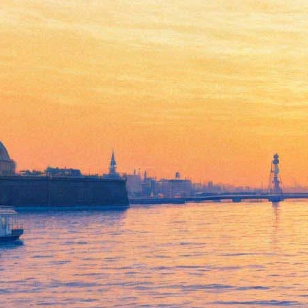
Эрмитаж не смог пояснить
причину переноса выставки
Сальвадора Дали
19 февраля 2014,
12:21
Версия для печати
Выставка работ Сальвадора Дали, открытие которой было
первоначально запланировано на декабрь минувшего года,
перенесена во второй раз: в марте она опять не откроется. В
пресс-службе Государственного Эрмитажа "Фонтанке" не
смогли назвать причины очередного переноса. Отдельно было
заявлено, что выставка не отменяется, но когда состоится
открытие, остается неизвестным. "В четырнадцатом году ее
не будет, когда появятся какие-то определенные сроки, мы
сразу же дадим об этом информацию", – сообщили
"Фонтанке" в пресс-службе музея.