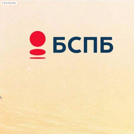
РЕКЛАМА
Афиша Plus
#телегид
Фонтанка.ру
Сегодня:
2026.08.07
10:00
Афиша Plus
кино
спектакли
выставки
концерты
лекции
книги
афиша плюс
новости
+