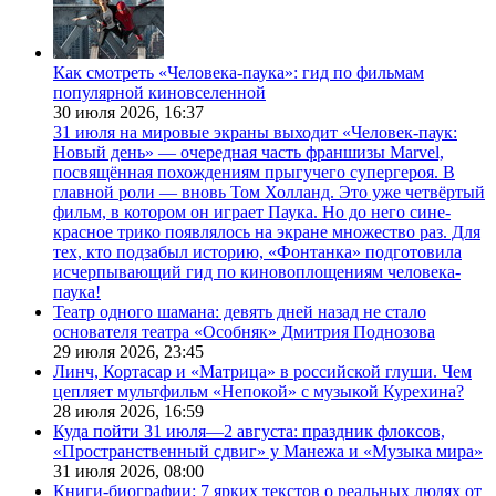
Как смотреть «Человека-паука»: гид по фильмам
популярной киновселенной
30 июля 2026,
16:37
31 июля на мировые экраны выходит «Человек-паук:
Новый день» — очередная часть франшизы Marvel,
посвящённая похождениям прыгучего супергероя. В
главной роли — вновь Том Холланд. Это уже четвёртый
фильм, в котором он играет Паука. Но до него сине-
красное трико появлялось на экране множество раз. Для
тех, кто подзабыл историю, «Фонтанка» подготовила
исчерпывающий гид по киновоплощениям человека-
паука!
Театр одного шамана: девять дней назад не стало
основателя театра «Особняк» Дмитрия Поднозова
29 июля 2026,
23:45
Линч, Кортасар и «Матрица» в российской глуши. Чем
цепляет мультфильм «Непокой» с музыкой Курехина?
28 июля 2026,
16:59
Куда пойти 31 июля—2 августа: праздник флоксов,
«Пространственный сдвиг» у Манежа и «Музыка мира»
31 июля 2026,
08:00
Книги-биографии: 7 ярких текстов о реальных людях от