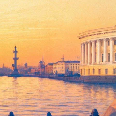
«У нас еще нет даже кассы, мы не готовы принять людей, -
истр РФ Дмитрий Медведев. Тогда же было объявлено, что
мателем Виктором Вексельбергом и переданной им фонду
ных групп посетителей, которые должны предварительно подать
государственных учреждений культуры и учащихся