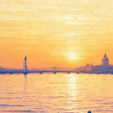
Фаберже перенесено на март
амечено на март. Об этом «Фонтанке» сообщили в самом музее: 
 года, на торжественной церемонии присутствовал премьер-мин
лирных изделий Фаберже, приобретенной российским предприни
оящее время музей работает в режиме обслуживания организован
жены группы блокадников, ветеранов ВОВ, а также сотрудников 