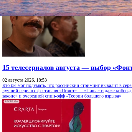
15 телесериалов августа — выбор «Фон
02 августа 2026, 18:53
Кто бы мог подумать, что российский стриминг вывалит в сер
лучший сериал с фестиваля «Пилот» — «Паша» и даже кибер-д
законе» и очередной спин-офф «Теории большого взрыва».
РЕКЛАМА