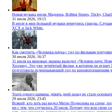
Новая музыка июля: Мадонна, Rolling Stones, Tricky, Char
31 июля 2026,
19:15
В июле в мир большой музыки вернулись гранды. Слушаем 
XCX и Jack White.
Как смотреть «Человека-паука»: гид по фильмам популя
30 июля 2026,
16:37
31 июля на мировые экраны выходит «Человек-паук: Нов
Холланд. Это уже четвёртый фильм, в котором он играет 
подготовила исчерпывающий гид по киновоплощениям ч
Театр одного шамана: девять дней назад не стало основа
29 июля 2026,
23:45
Всякий, кто хоть раз видел Митю Поднозова на сцене, по
ни с тем, что случилось 20 июля. Потому что всю свою 