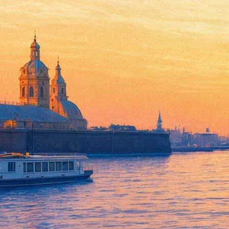
Фактическое открытие музея 
07 февраля 2014,
15:41
Версия для печати
Начало полноценной работы Музея Фаберже предположительно н
только безналичный расчет и льготные категории населения».
Напомним, что Музей Фаберже был открыт в ноябре минувшего
рядовые посетители смогут познакомиться с коллекцией юве
«Связь времен», уже в конце декабря - начале января. В наст
заявку на официальном сайте музея. Вне очереди будут обслу
художественных учебных заведений.
Фонтанка.ру