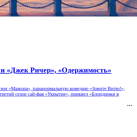
» и «Джек Ричер», «Одержимость»
 сезон «Мажора», паранормальную комедию «Зовите Витю!»,
ретий сезон сай-фая «Укрытие», приквел «Блондинки в