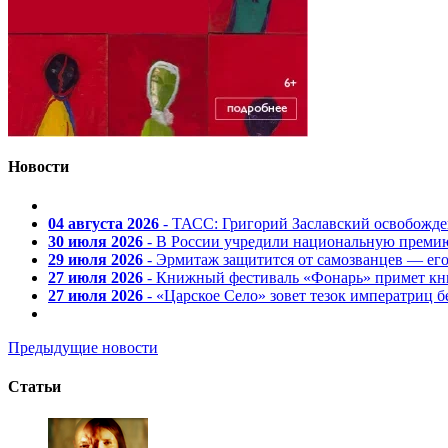
Новости
04 августа 2026
- ТАСС: Григорий Заславский освобожд
30 июля 2026
- В России учредили национальную премию
29 июля 2026
- Эрмитаж защитится от самозванцев — ег
27 июля 2026
- Книжный фестиваль «Фонарь» примет кни
27 июля 2026
- «Царское Село» зовет тезок императриц 
Предыдущие новости
Статьи