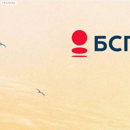
РЕКЛАМА
Афиша Plus
#телегид
Фонтанка.ру
Сегодня:
2026.08.06
08:07
Афиша Plus
кино
спектакли
выставки
концерты
лекции
книги
афиша плюс
новости
+