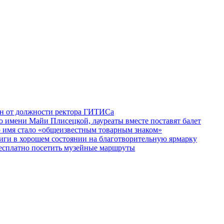
ен от должности ректора ГИТИСа
 имени Майи Плисецкой, лауреаты вместе поставят балет
о имя стало «общеизвестным товарным знаком»
ги в хорошем состоянии на благотворительную ярмарку
бесплатно посетить музейные маршруты