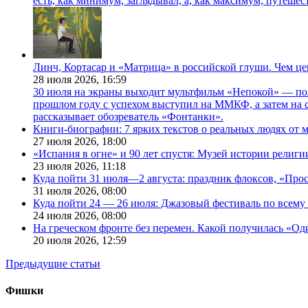
есть, как минимум, заглядывал, а, как максимум, путешест
Линч, Кортасар и «Матрица» в российской глуши. Чем ц
28 июля 2026,
16:59
30 июля на экраны выходит мультфильм «Непокой» — по
прошлом году с успехом выступил на ММКФ, а затем на 
рассказывает обозреватель «Фонтанки».
Книги-биографии: 7 ярких текстов о реальных людях от
27 июля 2026,
18:00
«Испания в огне» и 90 лет спустя: Музей истории религ
23 июля 2026,
11:18
Куда пойти 31 июля—2 августа: праздник флоксов, «Про
31 июля 2026,
08:00
Куда пойти 24 — 26 июля: Джазовый фестиваль по всему
24 июля 2026,
08:00
На греческом фронте без перемен. Какой получилась «О
20 июля 2026,
12:59
Предыдущие статьи
Фишки