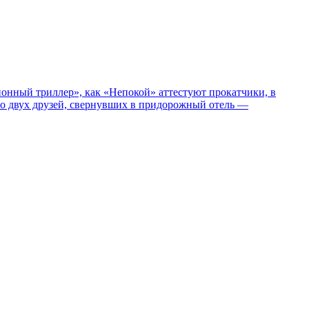
нный триллер», как «Непокой» аттестуют прокатчики, в
ро двух друзей, свернувших в придорожный отель —