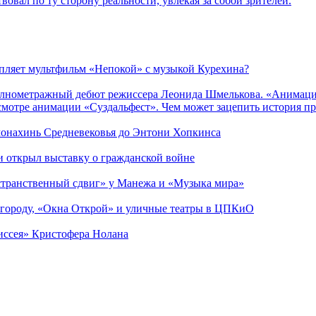
вовал по ту сторону реальности, увлекая за собой зрителей.
епляет мультфильм «Непокой» с музыкой Курехина?
лнометражный дебют режиссера Леонида Шмелькова. «Анимацио
смотре анимации «Суздальфест». Чем может зацепить история п
 монахинь Средневековья до Энтони Хопкинса
ии открыл выставку о гражданской войне
странственный сдвиг» у Манежа и «Музыка мира»
 городу, «Окна Открой» и уличные театры в ЦПКиО
диссея» Кристофера Нолана