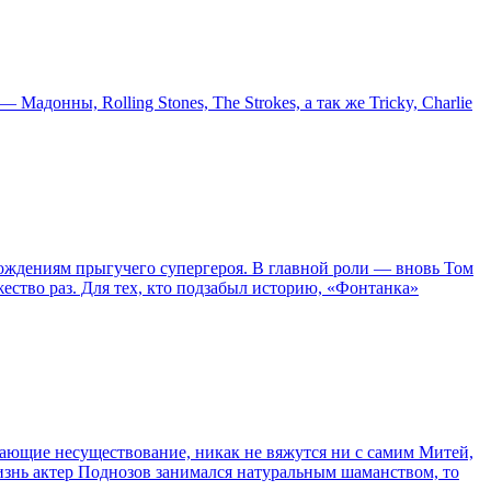
онны, Rolling Stones, The Strokes, а так же Tricky, Charlie
ождениям прыгучего супергероя. В главной роли — вновь Том
жество раз. Для тех, кто подзабыл историю, «Фонтанка»
сывающие несуществование, никак не вяжутся ни с самим Митей,
жизнь актер Поднозов занимался натуральным шаманством, то