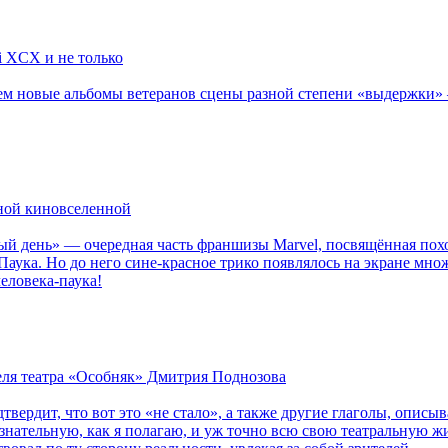
li XCX и не только
новые альбомы ветеранов сцены разной степени «выдержки» — Мад
рной киновселенной
ый день» — очередная часть франшизы Marvel, посвящённая пох
Паука. Но до него сине-красное трико появлялось на экране мно
еловека-паука!
теля театра «Особняк» Дмитрия Поднозова
дтвердит, что вот это «не стало», а также другие глаголы, опи
сознательную, как я полагаю, и уж точно всю свою театральную 