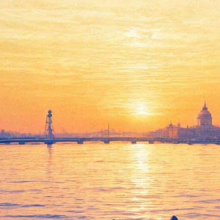
Ботанический сад открывает
свои двери вечером в День
Всех Влюбленных
07 февраля 2014,
15:07
Версия для печати
Ботанический сад открывает свои двери вечером в День Всех
Влюбленных.
14 февраля 2014 г. субтропические оранжереи будут работать
весь вечер с 18.00 до 22.00 (касса закрывается в 21.30) -
сообщается на сайте Ботанического сада.
На субтропическом маршруте можно увидеть как растут
камелии, цитрусовые, азалии, эвкалипты и другие.
Современная оранжерейная коллекция насчитывает около 9