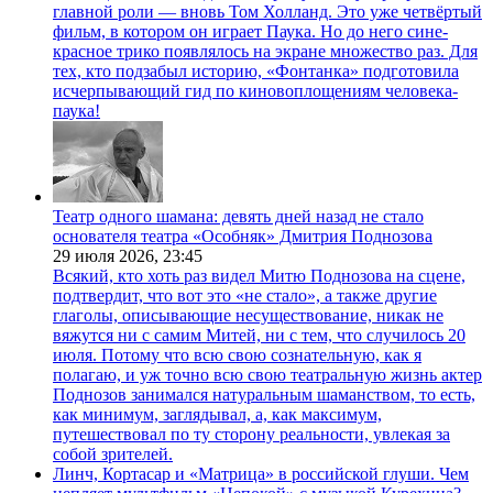
главной роли — вновь Том Холланд. Это уже четвёртый
фильм, в котором он играет Паука. Но до него сине-
красное трико появлялось на экране множество раз. Для
тех, кто подзабыл историю, «Фонтанка» подготовила
исчерпывающий гид по киновоплощениям человека-
паука!
Театр одного шамана: девять дней назад не стало
основателя театра «Особняк» Дмитрия Поднозова
29 июля 2026,
23:45
Всякий, кто хоть раз видел Митю Поднозова на сцене,
подтвердит, что вот это «не стало», а также другие
глаголы, описывающие несуществование, никак не
вяжутся ни с самим Митей, ни с тем, что случилось 20
июля. Потому что всю свою сознательную, как я
полагаю, и уж точно всю свою театральную жизнь актер
Поднозов занимался натуральным шаманством, то есть,
как минимум, заглядывал, а, как максимум,
путешествовал по ту сторону реальности, увлекая за
собой зрителей.
Линч, Кортасар и «Матрица» в российской глуши. Чем