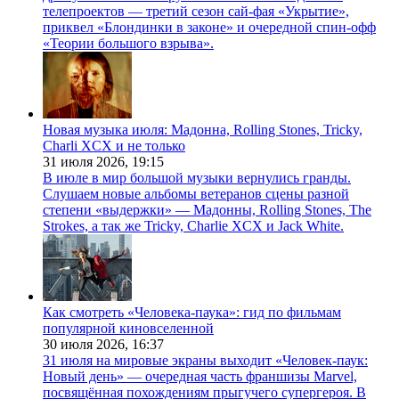
телепроектов — третий сезон сай-фая «Укрытие»,
приквел «Блондинки в законе» и очередной спин-офф
«Теории большого взрыва».
Новая музыка июля: Мадонна, Rolling Stones, Tricky,
Charli XCX и не только
31 июля 2026,
19:15
В июле в мир большой музыки вернулись гранды.
Слушаем новые альбомы ветеранов сцены разной
степени «выдержки» — Мадонны, Rolling Stones, The
Strokes, а так же Tricky, Charlie XCX и Jack White.
Как смотреть «Человека-паука»: гид по фильмам
популярной киновселенной
30 июля 2026,
16:37
31 июля на мировые экраны выходит «Человек-паук:
Новый день» — очередная часть франшизы Marvel,
посвящённая похождениям прыгучего супергероя. В