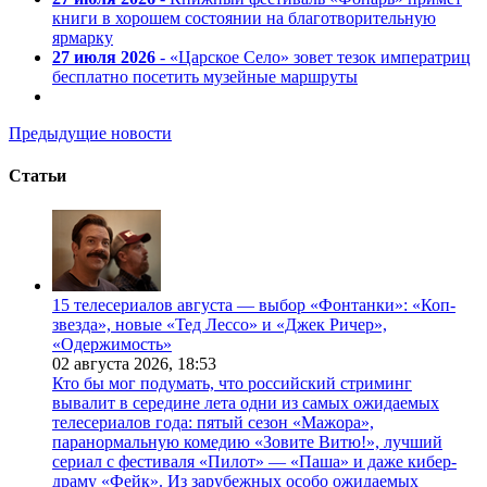
книги в хорошем состоянии на благотворительную
ярмарку
27 июля 2026
- «Царское Село» зовет тезок императриц
бесплатно посетить музейные маршруты
Предыдущие новости
Статьи
15 телесериалов августа — выбор «Фонтанки»: «Коп-
звезда», новые «Тед Лессо» и «Джек Ричер»,
«Одержимость»
02 августа 2026,
18:53
Кто бы мог подумать, что российский стриминг
вывалит в середине лета одни из самых ожидаемых
телесериалов года: пятый сезон «Мажора»,
паранормальную комедию «Зовите Витю!», лучший
сериал с фестиваля «Пилот» — «Паша» и даже кибер-
драму «Фейк». Из зарубежных особо ожидаемых