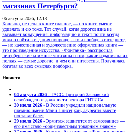
магазинах Петербурга?
06 августа 2026, 12:13
Конечно, не цена в книге главное, — но книги умеют
удивлять и ею тоже. Тот случай, когда дороговизна не
вызывает возмущения: информацию и текст почти всегда
можно найти в издания попроще, а то и вообще в интернете,
— но качественная и художественно оформленная книга —
это произведение искусства. «Фонтанка» расспросила
петербургские книжные магазины о том, какие издания на их
полках — самые дорогие, и чем они интересны. Получилась
богатая во всех смыслах подборка.
Новости
04 августа 2026
- ТАСС: Григорий Заславский
освобожден от должности ректора ГИТИСа
30 июля 2026
- В России учредили национальную
премию имени Майи Плисецкой, лауреаты вместе
поставят балет
29 июля 2026
- Эрмитаж защитится от самозванцев —
его имя стало «общеизвестным товарным знаком»
27 июля 2026
- Книжный фестиваль «Фонарь» примет