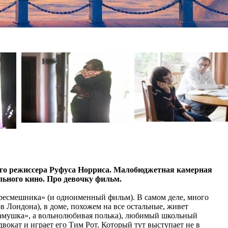
ого режиссера Руфуса Норриса. Малобюджетная камерная
льного кино. Про девочку фильм.
ересмешника» (и одноименный фильм). В самом деле, много
в Лондона), в доме, похожем на все остальные, живет
«мамушка», а вольнолюбивая полька), любимый школьный
окат и играет его Тим Рот. Который тут выступает не в