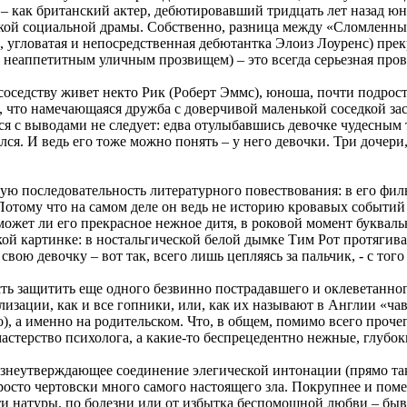
в – как британский актер, дебютировавший тридцать лет назад 
кой социальной драмы. Собственно, разница между «Сломленны
, угловатая и непосредственная дебютантка Элоиз Лоуренс) прек
 неаппетитным уличным прозвищем) – это всегда серьезная пров
 соседству живет некто Рик (Роберт Эммс), юноша, почти подро
и, что намечающаяся дружба с доверчивой маленькой соседкой за
ься с выводами не следует: едва отулыбавшись девочке чудесным 
лся. И ведь его тоже можно понять – у него девочки. Три дочери
мую последовательность литературного повествования: в его фи
отому что на самом деле он ведь не историю кровавых событий 
может ли его прекрасное нежное дитя, в роковой момент буквал
кой картинке: в ностальгической белой дымке Тим Рот протягива
ою девочку – вот так, всего лишь цепляясь за пальчик, - с того 
ость защитить еще одного безвинно пострадавшего и оклеветанно
изации, как и все гопники, или, как их называют в Англии «ча
), а именно на родительском. Что, в общем, помимо всего проче
астерство психолога, а какие-то беспрецедентно нежные, глубо
знеутверждающее соединение элегической интонации (прямо так
сто чертовски много самого настоящего зла. Покрупнее и поме
и натуры, по болезни или от избытка беспомощной любви – бывае