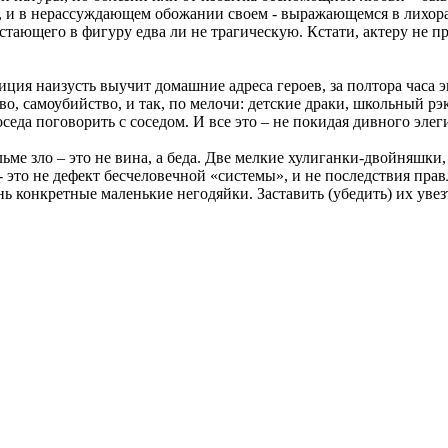
тно, и в нерассуждающем обожании своем - выражающемся в лихо
тающего в фигуру едва ли не трагическую. Кстати, актеру не п
иция наизусть выучит домашние адреса героев, за полтора часа
о, самоубийство, и так, по мелочи: детские драки, школьный рэ
да поговорить с соседом. И все это – не покидая дивного элеги
льме зло – это не вина, а беда. Две мелкие хулиганки-двойняшки,
, - это не дефект бесчеловечной «системы», и не последствия пр
ь конкретные маленькие негодяйки. Заставить (убедить) их увез