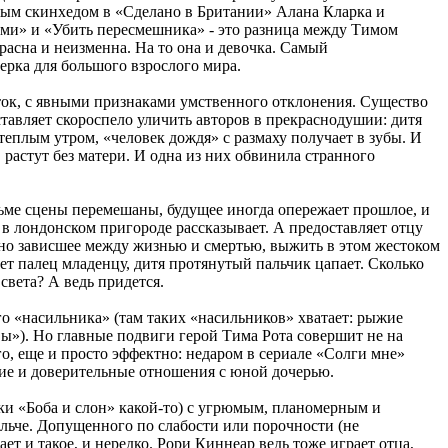
юным скинхедом в «Сделано в Британии» Алана Кларка и
ми» и «Убить пересмешника» - это разница между Тимом
расна и неизменна. На то она и девочка. Самый
ерка для большого взрослого мира.
сток, с явными признаками умственного отклонения. Существо
ставляет скороспело уличить авторов в прекраснодушии: дитя
теплым утром, «человек дождя» с размаху получает в зубы. И
, растут без матери. И одна из них обвинила странного
льме сцены перемешаны, будущее иногда опережает прошлое, и
в лондонском пригороде рассказывает. А предоставляет отцу
ьно зависшее между жизнью и смертью, выжить в этом жестоком
ет палец младенцу, дитя протянутый пальчик цапает. Сколько
света? А ведь придется.
го «насильника» (там таких «насильников» хватает: рыжие
вы»). Но главные подвиги герой Тима Рота совершит не на
го, еще и просто эффектно: недаром в сериале «Солги мне»
кие и доверительные отношения с юной дочерью.
и «Боба и слон» какой-то) с угрюмым, планомерным и
льче. Допущенного по слабости или порочности (не
т и такое, и нередко. Рори Киннеар ведь тоже играет отца,