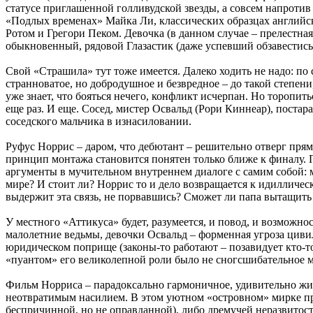
статусе приглашенной голливудской звезды, а совсем напроти
«Подлых временах» Майка Ли, классических образцах английс
Ротом и Грегори Пеком. Девочка (в данном случае – прелестная
обыкновенный, рядовой Глазастик (даже успевший обзавестись
Свой «Страшила» тут тоже имеется. Далеко ходить не надо: по
странноватое, но добродушное и безвредное – до такой степен
уже знает, что бояться нечего, конфликт исчерпан. Но торопит
еще раз. И еще. Сосед, мистер Освальд (Рори Киннеар), постара
соседского мальчика в изнасиловании.
Руфус Норрис – даром, что дебютант – решительно отверг пря
принцип монтажа становится понятен только ближе к финалу. П
аргументы в мучительном внутреннем диалоге с самим собой: 
мире? И стоит ли? Норрис то и дело возвращается к идилличес
выдержит эта связь, не порвавшись? Сможет ли папа вытащить св
У местного «Аттикуса» будет, разумеется, и повод, и возможн
малолетние ведьмы, девочки Освальд – форменная угроза цивил
юридическом поприще (законы-то работают – позавидует кто-то
«пуантом» его великолепной роли было не сногсшибательное м
Фильм Норриса – парадоксально гармоничное, удивительно жи
неотвратимым насилием. В этом уютном «островном» мирке про
беспричинной, но не оправданной), либо дремучей неразвитост