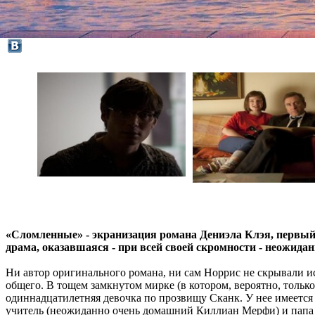
«Сломленные» - экранизация романа Дениэла Клэя, первы
драма, оказавшаяся - при всей своей скромности - неожида
Ни автор оригинального романа, ни сам Норрис не скрывали 
общего. В тощем замкнутом мирке (в котором, вероятно, только
одиннадцатилетняя девочка по прозвищу Сканк. У нее имеется
учитель (неожиданно очень домашний Киллиан Мерфи) и папа – 