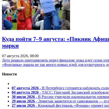
Куда пойти 7–9 августа: «Пикник Афиш
марки
07 августа 2026, 08:00
Лето решило притормозить перед финалом: пока идет сезон от
«Фонтанка» нашла не так много новых идей для культурного д
Новости
07 августа 2026
- В Петербурге готовятся наблюдать солн
04 августа 2026
- ТАСС: Григорий Заславский освобожд
30 июля 2026
- В России учредили национальную премию
29 июля 2026
- Эрмитаж защитится от самозванцев — ег
27 июля 2026
- Книжный фестиваль «Фонарь» примет кни