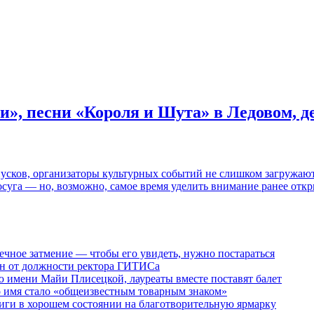
и», песни «Короля и Шута» в Ледовом, 
пусков, организаторы культурных событий не слишком загружаю
осуга — но, возможно, самое время уделить внимание ранее отк
ечное затмение — чтобы его увидеть, нужно постараться
ен от должности ректора ГИТИСа
 имени Майи Плисецкой, лауреаты вместе поставят балет
о имя стало «общеизвестным товарным знаком»
ги в хорошем состоянии на благотворительную ярмарку