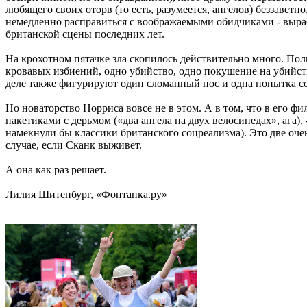
любящего своих оторв (то есть, разумеется, ангелов) беззаве
немедленно расправиться с воображаемыми обидчиками - вырас
британской сцены последних лет.
На крохотном пятачке зла скопилось действительно много. Пол
кровавых избиений, одно убийство, одно покушение на убийств
деле также фигурируют один сломанный нос и одна попытка сосе
Но новаторство Норриса вовсе не в этом. А в том, что в его фи
пакетиками с дерьмом («два ангела на двух велосипедах», ага)
намекнули бы классики британского соцреализма). Это две очен
случае, если Сканк выживет.
А она как раз решает.
Лилия Шитенбург, «Фонтанка.ру»