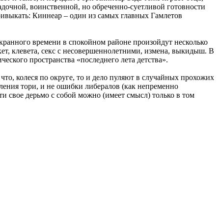
радочной, воинственной, но обреченно-суетливой готовности
ривыкать: Киннеар – один из самых главных Гамлетов
 экранного времени в спокойном районе произойдут несколько
кет, клевета, секс с несовершеннолетними, измена, выкидыш. В
ческого пространства «последнего лета детства».
 что, колеся по округе, то и дело пуляют в случайных прохожих
авления тори, и не ошибки либералов (как непременно
ти свое дерьмо с собой можно (имеет смысл) только в том