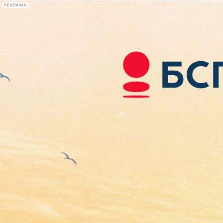
РЕКЛАМА
Афиша Plus
#телегид
Фонтанка.ру
Сегодня:
2026.08.07
18:49
Афиша Plus
кино
спектакли
выставки
концерты
лекции
книги
афиша плюс
новости
+