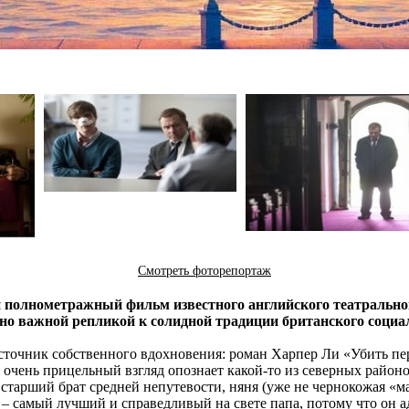
Смотреть фоторепортаж
й полнометражный фильм известного английского театральн
нно важной репликой к солидной традиции британского социа
источник собственного вдохновения: роман Харпер Ли «Убить п
 очень прицельный взгляд опознает какой-то из северных районо
 старший брат средней непутевости, няня (уже не чернокожая 
самый лучший и справедливый на свете папа, потому что он адв