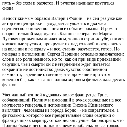
путь – без схем и расчетов. И рулетка начинает крутиться
снова.
Непостижимым образом Валерий Фокин – на сей раз уже как
автор инсценировки – умудряется уложить в два часа
сценического повествования все события романа. И роман
очаровательной мадемуазель Бланш с генералом: Мария
Луговая привычным движением, точно в стрип-клубе, снимет
кружевные трусики, прокрутит их над головой и отправится
на коленки к генералу – и все, старик, разумеется, готов. Но
генерал в исполнении Сергея Паршина отдельно замечателен:
слов в его роли немного, но то, как он при виде приехавшей
бабушки, чьей смерти он с нетерпением ждет, пытается
сохранить не достоинство даже, чувство собственной
важности, - зрелище отменное, а за дрожащие при этом
колени я бы, как сказано в одном хорошем фильме, дала десять
фунтов.
Увенчанный копной кудрявых волос француз де Грие,
соблазнивший Полину и имеющий в руках закладные на все
имущество генерала, в исполнении Тихона Жизневского
выглядит «человеком из города Бордо» - не совратителем, а
фитюлькой, которого все презрительные слова бабушки о
французищках маркируют как нельзя лучше. Заподозрить, что
Полина была в него по-настоящему влюблена, могла только