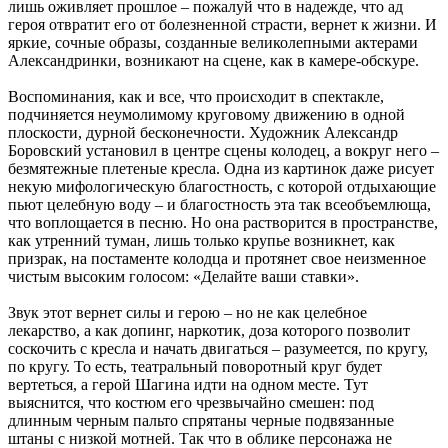
лишь оживляет прошлое – пожалуй что в надежде, что ад
героя отвратит его от болезненной страсти, вернет к жизни. И
яркие, сочные образы, созданные великолепными актерами
Александринки, возникают на сцене, как в камере-обскуре.
Воспоминания, как и все, что происходит в спектакле,
подчиняется неумолимому круговому движению в одной
плоскости, дурной бесконечности. Художник Александр
Боровский установил в центре сцены колодец, а вокруг него –
безмятежные плетеные кресла. Одна из картинок даже рисует
некую мифологическую благостность, с которой отдыхающие
пьют целебную воду – и благостность эта так всеобъемлюща,
что воплощается в песню. Но она растворится в пространстве,
как утренний туман, лишь только крупье возникнет, как
призрак, на постаменте колодца и протянет свое неизменное
чистым высоким голосом: «Делайте ваши ставки».
Звук этот вернет силы и герою – но не как целебное
лекарство, а как допинг, наркотик, доза которого позволит
соскочить с кресла и начать двигаться – разумеется, по кругу,
по кругу. То есть, театральный поворотный круг будет
вертеться, а герой Шагина идти на одном месте. Тут
выяснится, что костюм его чрезвычайно смешен: под
длинным черным пальто спрятаны черные подвязанные
штаны с низкой мотней. Так что в облике персонажа не