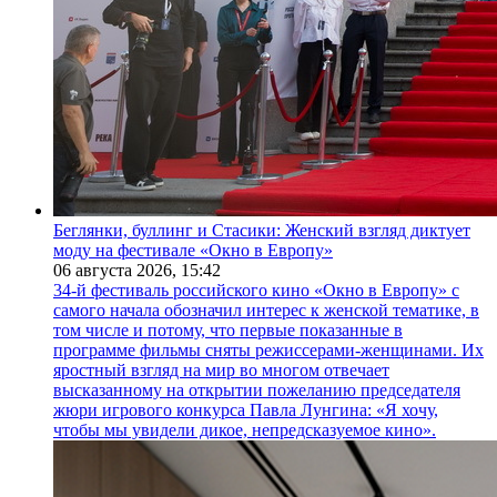
Беглянки, буллинг и Стасики: Женский взгляд диктует
моду на фестивале «Окно в Европу»
06 августа 2026,
15:42
34-й фестиваль российского кино «Окно в Европу» с
самого начала обозначил интерес к женской тематике, в
том числе и потому, что первые показанные в
программе фильмы сняты режиссерами-женщинами. Их
яростный взгляд на мир во многом отвечает
высказанному на открытии пожеланию председателя
жюри игрового конкурса Павла Лунгина: «Я хочу,
чтобы мы увидели дикое, непредсказуемое кино».