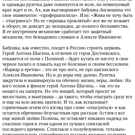
и однажды рулетка даже повинуется ее воле, но неминуемый
крах ждет и ее. Ах, как выговаривает бабушка-Зиганшина это
свое знаменитое: «профершпилила». Или: «Жива не хочу быть
– отыграюсь!» Но ее «зеришка проклятый» все же не возьмет
в оборот, не доведет до лихорадки, до полного беспамятства.
В ее внутреннем механизме сработает тот защитный
механизм, что безнадежно сломано в Алексее Ивановиче.
Бабушка, как известно, поедет в Россию строить церковь.
Герой Антона Шагина, в отличие от героя Достоевского,
откажется от ночи с Полиной – будет кутать ее наготу в свое
черное пальто и плакать над ее болезнью и своим бессилием.
«Варвар и еретик» - это не про него, не про шагинского
Алексея Ивановича. Но и до веры ему далеко. Рулетка
закрутила и вышвырнула на обочину жизни, веры, любви. На
кого похож в финале герой Антона Шагина, – так это на
нищего на паперти. Но это нищий, который просит не
милостыни, а выигрыша – да такого, чтобы отыграть сразу все
и еще на всю жизнь хватило. И то, как вспыхивает
горячечным огнем его взгляд при слове «отыграться» и как
остается обреченно безучастным при рассказе Астлея о все
еще живой любви Полины, не оставляет никаких надежд на
спасение героя в этом одном из лучших спектаклей
последнего времени. Спектакле о полубезумном, тотально-
разрушительном, специфически русском желании получить