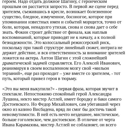
героем. Надо отдать должное Шагину, с героическим
прошлым он расстается запросто. В первой же сцене перед
зрителем, съежившись в кресле, возникает болезненное
существо, бледное, измученное, босоногое, которое при
упоминании известных имен и событий морщится, точно от
боли, которая, ненадолго утихая, снова и снова дает о себе
знать. Фокин строит действие от финала, как наплыв
воспоминаний, которые приводят не к началу, а к полной
безнадежности. Это колоссальный режиссерский риск,
поскольку при такой структуре линейный сюжет, интрига не
держит действие, и вся ответственность за внимание зрителей
ложится на актера. Антон Шагин с этой сложнейшей
драматической задачей справляется. Его Алексей Иванович,
реанимируя в своем воспаленном мозгу свой «мильон
терзаний», еще раз проходит – уже вместе со зрителем, - тот
путь, который привел героя в тюрьму.
«Это вы меня выкупили?» - первая фраза, которая звучит в
спектакле. Непостижимо спокойный герой Александра
Лушина, некто мистер Астлей, имеет бородку и баки самого
Достоевского. Но Федор Михайлович, сам убегавший через
окно из казино Висбадена, вряд ли смог бы достичь такой
невозмутимости. В ней есть нечто нездешнее, мистическое,
больше гоголевское, чем достоевское. В отличие от черта
Ивана Карамазова, мистер Астлей не соблазняет, он всего