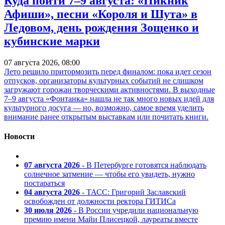
Куда пойти 7–9 августа: «Пикник
Афиши», песни «Короля и Шута» в
Ледовом, день рождения Зощенко и
кубинские марки
07 августа 2026, 08:00
Лето решило притормозить перед финалом: пока идет сезон
отпусков, организаторы культурных событий не слишком
загружают горожан творческими активностями. В выходные
7–9 августа «Фонтанка» нашла не так много новых идей для
культурного досуга — но, возможно, самое время уделить
внимание ранее открытым выставкам или почитать книги.
Новости
07 августа 2026
- В Петербурге готовятся наблюдать
солнечное затмение — чтобы его увидеть, нужно
постараться
04 августа 2026
- ТАСС: Григорий Заславский
освобожден от должности ректора ГИТИСа
30 июля 2026
- В России учредили национальную
премию имени Майи Плисецкой, лауреаты вместе