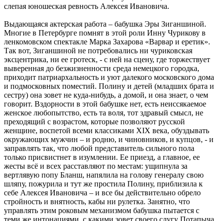
слепая юношеская ревность Алексея Ивановича.
Выдающаяся актерская работа – бабушка Эры Зиганшиной.
Многие в Петербурге помнят в этой роли Инну Чурикову в
ленкомовском спектакле Марка Захарова «Варвар и еретик».
Так вот, Зиганшиной не потребовались ни чуриковская
эксцентрика, ни ее гротеск, - с ней на сцену, где торжествует
выверенная до безжизненности среда немецкого городка,
приходит патриархальность и уют далекого московского дома
и подмосковных поместий. Полину и детей (младших брата и
сестру) она зовет не куда-нибудь, а домой, и она знает, о чем
говорит. Вздорности в этой бабушке нет, есть неиссякаемое
женское любопытство, есть та воля, тот здравый смысл, не
преходящий с возрастом, которые позволяют русской
женщине, воспетой всеми классиками XIX века, обуздывать
окружающих мужчин – и родню, и чиновников, и купцов, - и
заправлять так, что любой представитель сильного пола
только присвистнет в изумлении. Ее приезд, а главное, ее
жесты всё и всех расставляют по местам: ущипнула за
вертлявую попу Бланш, напялила на голову генералу свою
шляпу, пожурила и тут же простила Полину, приблизила к
себе Алексея Ивановича – и все бы действительно обрело
стройность и внятность, кабы ни рулетка. Занятно, что
управлять этим роковым механизмом бабушка пытается с
теми же интонациями, с какими зовет своего слугу Потапыча,