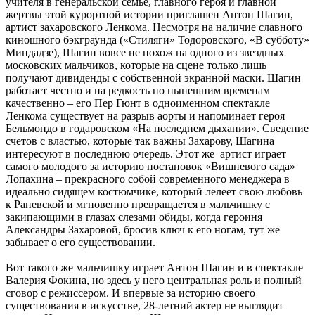
учителя в генеральской семье, главного героя и главной
жертвы этой курортной истории приглашен Антон Шагин,
артист захаровского Ленкома. Несмотря на наличие славного
киношного бэкграунда («Стиляги» Тодоровского, «В субботу»
Миндадзе), Шагин вовсе не похож на одного из звездных
московских мальчиков, которые на сцене только лишь
получают дивиденды с собственной экранной маски. Шагин
работает честно и на редкость по нынешним временам
качественно – его Пер Гюнт в одноименном спектакле
Ленкома существует на разрыв аорты и напоминает героя
Бельмондо в годаровском «На последнем дыхании». Сведение
счетов с властью, которые так важны Захарову, Шагина
интересуют в последнюю очередь. Этот же артист играет
самого молодого за историю постановок «Вишневого сада»
Лопахина – прекрасного собой современного менеджера в
идеально сидящем костюмчике, который лелеет свою любовь
к Раневской и мгновенно превращается в мальчишку с
закипающими в глазах слезами обиды, когда героиня
Александры Захаровой, бросив ключ к его ногам, тут же
забывает о его существовании.
Вот такого же мальчишку играет Антон Шагин и в спектакле
Валерия Фокина, но здесь у него центральная роль и полный
сговор с режиссером. И впервые за историю своего
существования в искусстве, 28-летний актер не выглядит