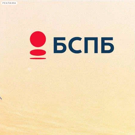
РЕКЛАМА
Афиша Plus
#телегид
Фонтанка.ру
Сегодня:
2026.08.08
00:34
Афиша Plus
кино
спектакли
выставки
концерты
лекции
книги
афиша плюс
новости
+