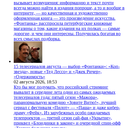
вызывает возмущения: информацию и текст почти
всегда можно найти в издания попроще, а то и вообще в
интернете, — но качественная и художественно
оформленная книга — это произведение искусства.
«Фонтанка» расспросила петербургские книжные
магазины о том, какие издания на их полках — самые
дорогие, и чем они интересны. Получилась богатая во
всех смыслах подборка.
15 телесериалов августа — выбор «Фонтанки»: «Коп-
звезда», новые «Тед Лессо» и «Джек Ричер»,
«Одержимость»
02 августа 2026,
18:53
Кто бы мог подумать, что российский стриминг
вывалит в середине лета одни из самых ожидаемых
телесериалов года: пятый сезон «Мажора»,
паранормальную комедию «Зовите Витю!», лучший
сериал с фестиваля «Пилот» — «Паша» и даже кибер-
драму «Фейк». Из зарубежных особо ожидаемых
телепроектов — третий сезон сай-фая «Укрытие»,
приквел «Блондинки в законе» и очередной спин-офф