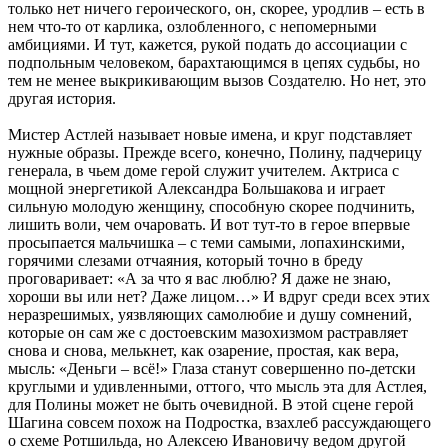
только нет ничего героического, он, скорее, уродлив – есть в
нем что-то от карлика, озлобленного, с непомерными
амбициями. И тут, кажется, рукой подать до ассоциации с
подпольным человеком, барахтающимся в цепях судьбы, но
тем не менее выкрикивающим вызов Создателю. Но нет, это
другая история.
Мистер Астлей называет новые имена, и круг подставляет
нужные образы. Прежде всего, конечно, Полину, падчерицу
генерала, в чьем доме герой служит учителем. Актриса с
мощной энергетикой Александра Большакова и играет
сильную молодую женщину, способную скорее подчинить,
лишить воли, чем очаровать. И вот тут-то в герое впервые
просыпается мальчишка – с теми самыми, лопахинскими,
горячими слезами отчаяния, который точно в бреду
проговаривает: «А за что я вас люблю? Я даже не знаю,
хороши вы или нет? Даже лицом…» И вдруг среди всех этих
неразрешимых, уязвляющих самолюбие и душу сомнений,
которые он сам же с достоевским мазохизмом растравляет
снова и снова, мелькнет, как озарение, простая, как вера,
мысль: «Деньги – всё!» Глаза станут совершенно по-детски
круглыми и удивленными, оттого, что мысль эта для Астлея,
для Полины может не быть очевидной. В этой сцене герой
Шагина совсем похож на Подростка, взахлеб рассуждающего
о схеме Ротшильда, но Алексею Ивановичу ведом другой