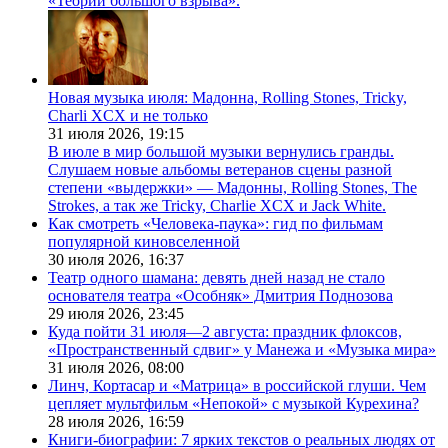
«Теории большого взрыва».
Новая музыка июля: Мадонна, Rolling Stones, Tricky,
Charli XCX и не только
31 июля 2026,
19:15
В июле в мир большой музыки вернулись гранды.
Слушаем новые альбомы ветеранов сцены разной
степени «выдержки» — Мадонны, Rolling Stones, The
Strokes, а так же Tricky, Charlie XCX и Jack White.
Как смотреть «Человека-паука»: гид по фильмам
популярной киновселенной
30 июля 2026,
16:37
Театр одного шамана: девять дней назад не стало
основателя театра «Особняк» Дмитрия Поднозова
29 июля 2026,
23:45
Куда пойти 31 июля—2 августа: праздник флоксов,
«Пространственный сдвиг» у Манежа и «Музыка мира»
31 июля 2026,
08:00
Линч, Кортасар и «Матрица» в российской глуши. Чем
цепляет мультфильм «Непокой» с музыкой Курехина?
28 июля 2026,
16:59
Книги-биографии: 7 ярких текстов о реальных людях от