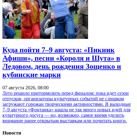
Куда пойти 7–9 августа: «Пикник
Афиши», песни «Короля и Шута» в
Ледовом, день рождения Зощенко и
кубинские марки
07 августа 2026, 08:00
Лето решило притормозить перед финалом: пока идет сезон
отпусков, организаторы культурных событий не слишком
загружают горожан творческими активностями. В выходные
7–9 августа «Фонтанка» нашла не так много новых идей для
культурного досуга — но, возможно, самое время уделить
внимание ранее открытым выставкам или почитать книги.
Новости