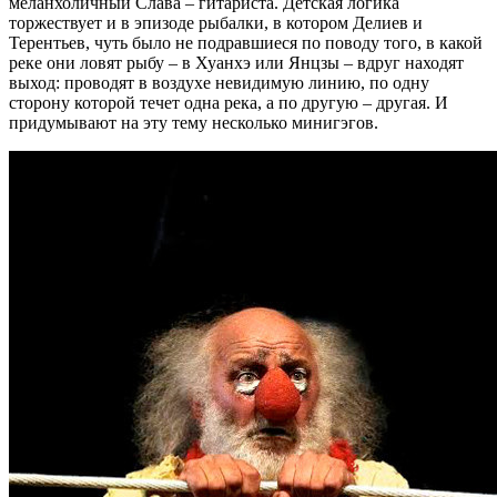
меланхоличный Слава – гитариста. Детская логика
торжествует и в эпизоде рыбалки, в котором Делиев и
Терентьев, чуть было не подравшиеся по поводу того, в какой
реке они ловят рыбу – в Хуанхэ или Янцзы – вдруг находят
выход: проводят в воздухе невидимую линию, по одну
сторону которой течет одна река, а по другую – другая. И
придумывают на эту тему несколько минигэгов.