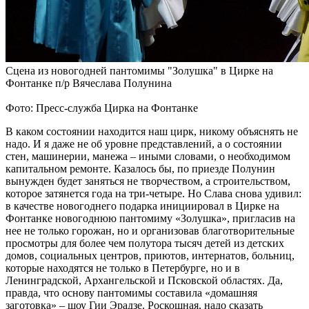
Сцена из новогодней пантомимы "Золушка" в Цирке на
Фонтанке п/р Вячеслава Полунина
Фото: Пресс-служба Цирка на Фонтанке
В каком состоянии находится наш цирк, никому объяснять не
надо. И я даже не об уровне представлений, а о состоянии
стен, машинерии, манежа – иными словами, о необходимом
капитальном ремонте. Казалось бы, по приезде Полунин
вынужден будет заняться не творчеством, а строительством,
которое затянется года на три-четыре. Но Слава снова удивил:
в качестве новогоднего подарка инициировал в Цирке на
Фонтанке новогоднюю пантомиму «Золушка», пригласив на
нее не только горожан, но и организовав благотворительные
просмотры для более чем полутора тысяч детей из детских
домов, социальных центров, приютов, интернатов, больниц,
которые находятся не только в Петербурге, но и в
Ленинградской, Архангельской и Псковской областях. Да,
правда, что основу пантомимы составила «домашняя
заготовка» – шоу Гии Эрадзе. Роскошная, надо сказать