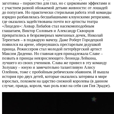
заготовка – пиршество для глаз, но с цирковыми эффектами и
с участием разной обожаемой детьми живности: от лошадей
до попугаев. Но практически стерильная работа этой команды
изрядно разбавлялась бесшабашными клоунскими репризами,
где оказались задействованы почти все артисты театра
«Лицедеи»: Анвар Либабов стал насекомоподобным
глашатаем, Виктор Соловьев и Александр Скворцов
превратились в безразмерных мачехиных дочек, Николай
Терентьев – в поджарую мачеху. Даже Роберт Городецкий
появился на арене, обернувшись престарелым дедушкой
принца. Режиссером стал молодой петербургский артист
Максим Диденко. Но главная идея принадлежала Славе –
позвать в принцы невзрослеющего Леонида Лейкина,
лучшего из своих учеников. Слава же привел в эту команду
Золушку – юную и замечательно талантливую Алису
Олейник, тоже с пробойным ребяческим обаянием. И вышла
история про двух детей, которые оказались затеряны в мире
взрослых, похожем на царство снежной королевы (в данном
случае, правда, короля, чью роль взял на себя сам Гия Эрадзе).