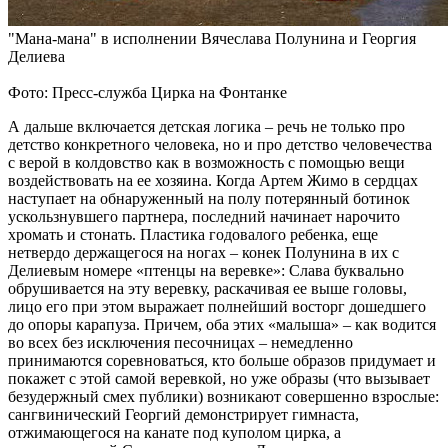
"Мана-мана" в исполнении Вячеслава Полунина и Георгия
Делиева
Фото: Пресс-служба Цирка на Фонтанке
А дальше включается детская логика – речь не только про
детство конкретного человека, но и про детство человечества
с верой в колдовство как в возможность с помощью вещи
воздействовать на ее хозяина. Когда Артем Жимо в сердцах
наступает на обнаруженный на полу потерянный ботинок
ускользнувшего партнера, последний начинает нарочито
хромать и стонать. Пластика годовалого ребенка, еще
нетвердо держащегося на ногах – конек Полунина в их с
Делиевым номере «птенцы на веревке»: Слава буквально
обрушивается на эту веревку, раскачивая ее выше головы,
лицо его при этом выражает полнейший восторг дошедшего
до опоры карапуза. Причем, оба этих «малыша» – как водится
во всех без исключения песочницах – немедленно
принимаются соревноваться, кто больше образов придумает и
покажет с этой самой веревкой, но уже образы (что вызывает
безудержный смех публики) возникают совершенно взрослые:
сангвинический Георгий демонстрирует гимнаста,
отжимающегося на канате под куполом цирка, а