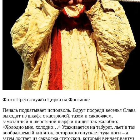
Фото: Пресс-служба Цирка на Фонтанке
Печаль подкатывает исподволь. Вдруг посреди веселья Слава
выходит из шкафа с кастрюлей, тазом и саквояжем,
замотанный в шерстяной шарф и пищит так жалобно:
«Холодно мне, холодно…» Усаживается на табурет, льет в таз
воображаемый кипяток, осторожно опускает туда ноги – а
затем достает из саквояжа стетоскоп, который венчает вантуз