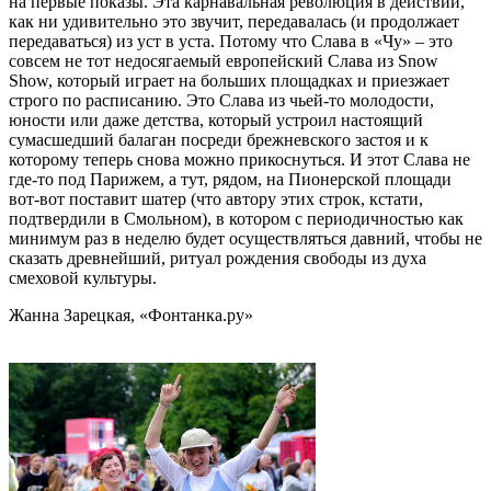
на первые показы. Эта карнавальная революция в действии,
как ни удивительно это звучит, передавалась (и продолжает
передаваться) из уст в уста. Потому что Слава в «Чу» – это
совсем не тот недосягаемый европейский Слава из Snow
Show, который играет на больших площадках и приезжает
строго по расписанию. Это Слава из чьей-то молодости,
юности или даже детства, который устроил настоящий
сумасшедший балаган посреди брежневского застоя и к
которому теперь снова можно прикоснуться. И этот Слава не
где-то под Парижем, а тут, рядом, на Пионерской площади
вот-вот поставит шатер (что автору этих строк, кстати,
подтвердили в Смольном), в котором с периодичностью как
минимум раз в неделю будет осуществляться давний, чтобы не
сказать древнейший, ритуал рождения свободы из духа
смеховой культуры.
Жанна Зарецкая, «Фонтанка.ру»