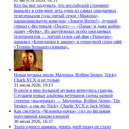
02 августа 2026,
18:53
Кто бы мог подумать, что российский стриминг
вывалит в середине лета одни из самых ожидаемых
телесериалов года: пятый сезон «Мажора»,
паранормальную комедию «Зовите Витю!», лучший
сериал с фестиваля «Пилот» — «Паша» и даже кибер-
драму «Фейк». Из зарубежных особо ожидаемых
телепроектов — третий сезон сай-фая «Укрытие»,
приквел «Блондинки в законе» и очередной спин-офф
«Теории большого взрыва».
Новая музыка июля: Мадонна, Rolling Stones, Tricky,
Charli XCX и не только
31 июля 2026,
19:15
В июле в мир большой музыки вернулись гранды.
Слушаем новые альбомы ветеранов сцены разной
степени «выдержки» — Мадонны, Rolling Stones, The
Strokes, а так же Tricky, Charlie XCX и Jack White.
Как смотреть «Человека-паука»: гид по фильмам
популярной киновселенной
30 июля 2026,
16:37
Театр одного шамана: девять дней назад не стало