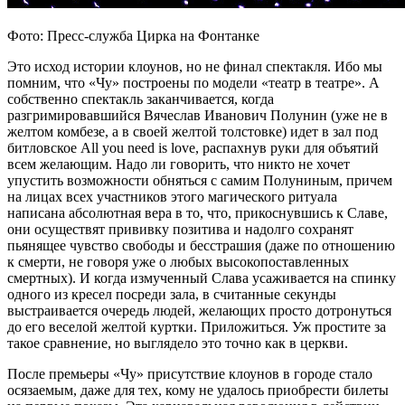
Фото: Пресс-служба Цирка на Фонтанке
Это исход истории клоунов, но не финал спектакля. Ибо мы
помним, что «Чу» построены по модели «театр в театре». А
собственно спектакль заканчивается, когда
разгримировавшийся Вячеслав Иванович Полунин (уже не в
желтом комбезе, а в своей желтой толстовке) идет в зал под
битловское All you need is love, распахнув руки для объятий
всем желающим. Надо ли говорить, что никто не хочет
упустить возможности обняться с самим Полуниным, причем
на лицах всех участников этого магического ритуала
написана абсолютная вера в то, что, прикоснувшись к Славе,
они осуществят прививку позитива и надолго сохранят
пьянящее чувство свободы и бесстрашия (даже по отношению
к смерти, не говоря уже о любых высокопоставленных
смертных). И когда измученный Слава усаживается на спинку
одного из кресел посреди зала, в считанные секунды
выстраивается очередь людей, желающих просто дотронуться
до его веселой желтой куртки. Приложиться. Уж простите за
такое сравнение, но выглядело это точно как в церкви.
После премьеры «Чу» присутствие клоунов в городе стало
осязаемым, даже для тех, кому не удалось приобрести билеты