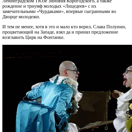
Ленинградском ТЮЗе Зиновия Корогодского, а также
рождение и триумф молодых «Лицедеев» с их
замечательными «Чурдаками», впервые сыгранными во
Дворце молодежи.
И тем не менее, хотя в это и мало кто верил, Слава Полунин,
процветающий на Западе, взял да и принял предложение
возглавить Цирк на Фонтанке.