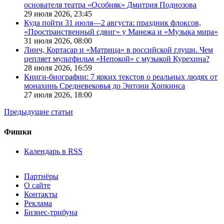
основателя театра «Особняк» Дмитрия Поднозова
29 июля 2026,
23:45
Куда пойти 31 июля—2 августа: праздник флоксов,
«Пространственный сдвиг» у Манежа и «Музыка мира»
31 июля 2026,
08:00
Линч, Кортасар и «Матрица» в российской глуши. Чем
цепляет мультфильм «Непокой» с музыкой Курехина?
28 июля 2026,
16:59
Книги-биографии: 7 ярких текстов о реальных людях от
монахинь Средневековья до Энтони Хопкинса
27 июля 2026,
18:00
Предыдущие статьи
Фишки
Календарь в RSS
Партнёры
О сайте
Контакты
Реклама
Бизнес-трибуна