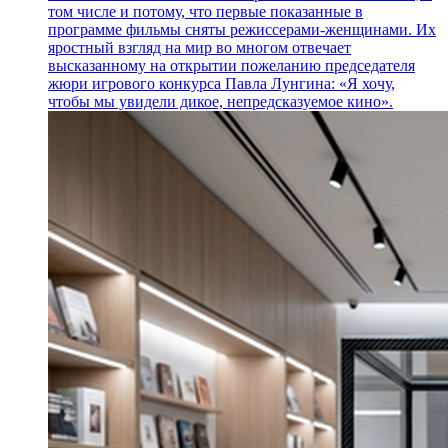
том числе и потому, что первые показанные в
программе фильмы сняты режиссерами-женщинами. Их
яростный взгляд на мир во многом отвечает
высказанному на открытии пожеланию председателя
жюри игрового конкурса Павла Лунгина: «Я хочу,
чтобы мы увидели дикое, непредсказуемое кино».