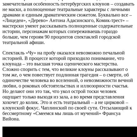
замечательная особенность петербургских клоунов – создавать
не маски, а полноценные театральные характеры с личными
драмами и единым драматическим сюжетом. Буквально все –
«Лицедеи», «Дерево» Антона Адасинского, Комик-трест» –
мастерски умеют рассказывать полноценные содержательные
истории, персонажам которых сопереживаешь гораздо
больше, чем героям 90 процентов спектаклей городской
театральной афиши.
Спектакль «Чу» на пробу оказался невозможно печальной
историей. В процессе которой приходило понимание, что
клоунада – это высшая точка сценического мастерства.
Сложно спорить с тем, что великие клоуны рассказывают о
том же, о чем повествует подлинная трагедия – о смерти, об
одиночестве человека во вселенной, о невозможности вечной
любви, о роковых обстоятельствах и иллюзорности счастья.
Но делают они это так, что укол острой тоски человек
ощущает только выходя из зала, а во время представления
хохочет до колик. Это и есть театральный – а не цирковой –
клоунский фокус. Чаплинский по своей сути. Отсылающий к
бессмертному «Смеемся мы лишь от мучений» Франсуа
Вийона.