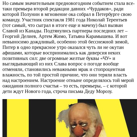
Но самым значительным предновогодним событием стала все-
таки премьера второй редакции давних «Чурдаков», ради
которой Полунин в мгновение ока собрал в Петербурге свою
команду. Участник спектакля 1981 года Николай Терентьев
(тот самый, что сыграл в итоге еще и мачеху) был вызван
Славой из Канады. Подтянулись партнеры последних лет –
Георгий Делиев, Артем Жимо, Татьяна Карамышева. И вот
невыносимо дождливый, особенно этой бесснежной зимой,
Питер в одно прекрасное утро оказался чуть ли не окутан
афишами, которые воспринимались как диверсия неких
позитивных сил: две огромные желтые буквы «ЧУ» и
выглядывающий из них Слава вопрос о погоде вообще
отменяли, становились неважными мрак и стопроцентная
влажность, по той простой причине, что они теряли власть
над настроением. Настроение отныне определялось той мерой
ожидания полного счастья – то есть, премьеры, – с которой
дети ждут Нового года, строча письма Деду Морозу.