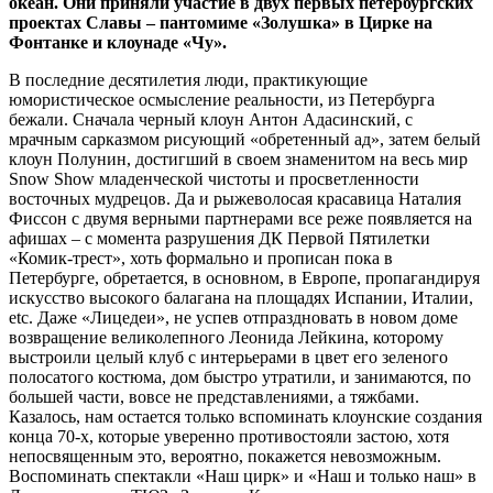
океан. Они приняли участие в двух первых петербургских
проектах Славы – пантомиме «Золушка» в Цирке на
Фонтанке и клоунаде «Чу».
В последние десятилетия люди, практикующие
юмористическое осмысление реальности, из Петербурга
бежали. Сначала черный клоун Антон Адасинский, с
мрачным сарказмом рисующий «обретенный ад», затем белый
клоун Полунин, достигший в своем знаменитом на весь мир
Snow Show младенческой чистоты и просветленности
восточных мудрецов. Да и рыжеволосая красавица Наталия
Фиссон с двумя верными партнерами все реже появляется на
афишах – с момента разрушения ДК Первой Пятилетки
«Комик-трест», хоть формально и прописан пока в
Петербурге, обретается, в основном, в Европе, пропагандируя
искусство высокого балагана на площадях Испании, Италии,
etc. Даже «Лицедеи», не успев отпраздновать в новом доме
возвращение великолепного Леонида Лейкина, которому
выстроили целый клуб с интерьерами в цвет его зеленого
полосатого костюма, дом быстро утратили, и занимаются, по
большей части, вовсе не представлениями, а тяжбами.
Казалось, нам остается только вспоминать клоунские создания
конца 70-х, которые уверенно противостояли застою, хотя
непосвященным это, вероятно, покажется невозможным.
Воспоминать спектакли «Наш цирк» и «Наш и только наш» в