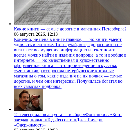
Какие книги — самые дорогие в магазинах Петербурга?
06 августа 2026,
12:13
Конечно, не цена в книге главное, — но книги умеют
удивлять и ею тоже. Тот случай, когда дороговизна не
вызывает возмущения: информацию и текст почти
всегда можно найти в издания попроще, а то и вообще в
интернете, — но качественная и художественно
оформленная книга — это произведение искусства.
«Фонтанка» расспросила петербургские книжные
магазины о том, какие издания на их полках — самые
дорогие, и чем они интересны. Получилась богатая во
всех смыслах подборка.
15 телесериалов августа — выбор «Фонтанки»: «Коп-
звезда», новые «Тед Лессо» и «Джек Ричер»,
«Одержимость»