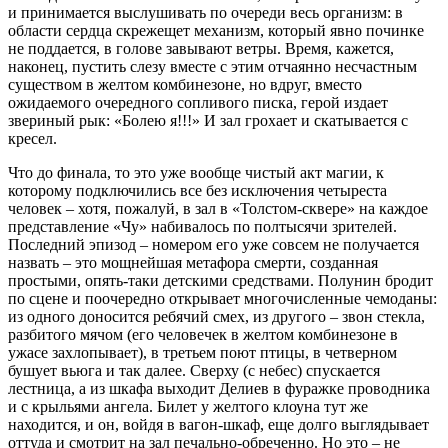
и принимается выслушивать по очереди весь организм: в
области сердца скрежещет механизм, который явно починке
не поддается, в голове завывают ветры. Время, кажется,
наконец, пустить слезу вместе с этим отчаянно несчастным
существом в желтом комбинезоне, но вдруг, вместо
ожидаемого очередного сопливого писка, герой издает
звериный рык: «Болею я!!!» И зал грохает и скатывается с
кресел.
Что до финала, то это уже вообще чистый акт магии, к
которому подключились все без исключения четыреста
человек – хотя, пожалуй, в зал в «Толстом-сквере» на каждое
представление «Чу» набивалось по полтысячи зрителей.
Последний эпизод – номером его уже совсем не получается
назвать – это мощнейшая метафора смерти, созданная
простыми, опять-таки детскими средствами. Полунин бродит
по сцене и поочередно открывает многочисленные чемоданы:
из одного доносится ребячий смех, из другого – звон стекла,
разбитого мячом (его человечек в желтом комбинезоне в
ужасе захлопывает), в третьем поют птицы, в четверном
бушует вьюга и так далее. Сверху (с небес) спускается
лестница, а из шкафа выходит Делиев в фуражке проводника
и с крыльями ангела. Билет у желтого клоуна тут же
находится, и он, войдя в вагон-шкаф, еще долго выглядывает
оттуда и смотрит на зал печально-обреченно. Но это – не