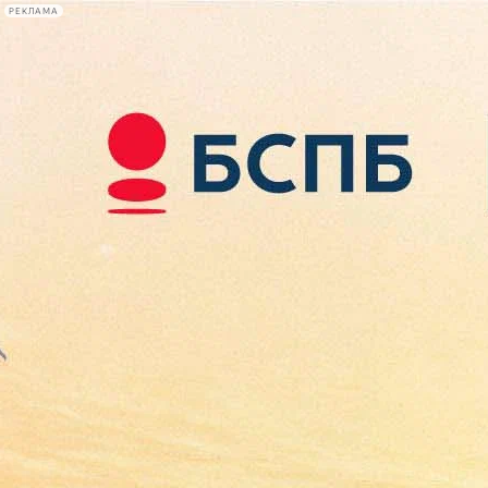
РЕКЛАМА
Афиша Plus
#телегид
Фонтанка.ру
Сегодня:
2026.08.07
20:28
Афиша Plus
кино
спектакли
выставки
концерты
лекции
книги
афиша плюс
новости
+