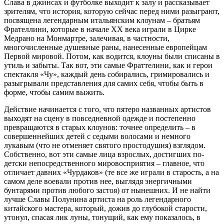
Слава в джинсах и футболке выходит к залу и рассказывает
зрителям, что история, которую сейчас перед ними разыграют,
посвящена легендарным итальянским клоунам – братьям
Фрателлини, которые в начале XX века играли в Цирке
Медрано на Монмартре, залечивая, в частности,
многочисленные душевные раны, нанесенные европейцам
Первой мировой. Потом, как водится, клоуны были списаны в
утиль и забыты. Так вот, эти самые Фраттелини, как и герои
спектакля «Чу», каждый день собирались, гримировались и
разыгрывали представления для самих себя, чтобы быть в
форме, чтобы самим выжить.
Действие начинается с того, что пятеро названных артистов
выходят на сцену в повседневной одежде и постепенно
превращаются в старых клоунов: точнее определить – в
совершеннейших детей с седыми волосами и немного
лукавым (что не отменяет святого простодушия) взглядом.
Собственно, вот эти самые лица взрослых, достигших по-
детски непосредственного мировосприятия – главное, что
отличает давних «Чурдаков» (те все же играли в старость, а на
самом деле воевали против нее, выглядя энергичными
бунтарями против любого застоя) от нынешних. И не найти
лучше Славы Полунина артиста на роль легендарного
китайского мастера, который, дожив до глубокой старости,
утонул, спасая лик луны, тонущий, как ему показалось, в