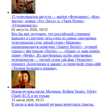
15 телесериалов августа — выбор «Фонтанки»: «Коп-
звезда», новые «Тед Лессо» и «Джек Ричер»,
«Одержимость»
02 августа 2026,
18:53
Кто бы мог подумать, что российский стриминг
вывалит в середине лета одни из самых ожидаемых
телесериалов года: пятый сезон «Мажора»,
паранормальную комедию «Зовите Витю!», лучший
сериал с фестиваля «Пилот» — «Паша» и даже кибер-
драму «Фейк». Из зарубежных особо ожидаемых
телепроектов — третий сезон сай-фая «Укрытие»,
приквел «Блондинки в законе» и очередной спин-офф
«Теории большого взрыва».
Новая музыка июля: Мадонна, Rolling Stones, Tricky,
Charli XCX и не только
31 июля 2026,
19:15
В июле в мир большой музыки вернулись гранды.