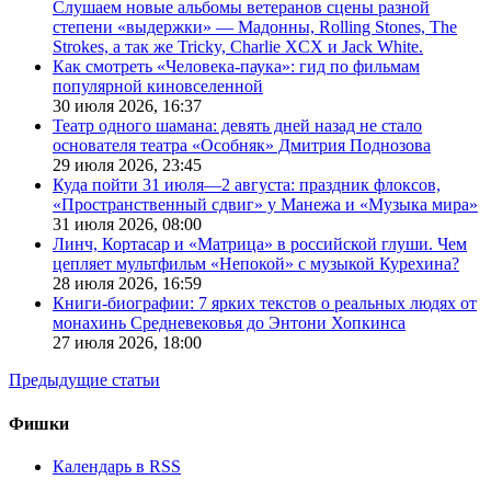
Слушаем новые альбомы ветеранов сцены разной
степени «выдержки» — Мадонны, Rolling Stones, The
Strokes, а так же Tricky, Charlie XCX и Jack White.
Как смотреть «Человека-паука»: гид по фильмам
популярной киновселенной
30 июля 2026,
16:37
Театр одного шамана: девять дней назад не стало
основателя театра «Особняк» Дмитрия Поднозова
29 июля 2026,
23:45
Куда пойти 31 июля—2 августа: праздник флоксов,
«Пространственный сдвиг» у Манежа и «Музыка мира»
31 июля 2026,
08:00
Линч, Кортасар и «Матрица» в российской глуши. Чем
цепляет мультфильм «Непокой» с музыкой Курехина?
28 июля 2026,
16:59
Книги-биографии: 7 ярких текстов о реальных людях от
монахинь Средневековья до Энтони Хопкинса
27 июля 2026,
18:00
Предыдущие статьи
Фишки
Календарь в RSS