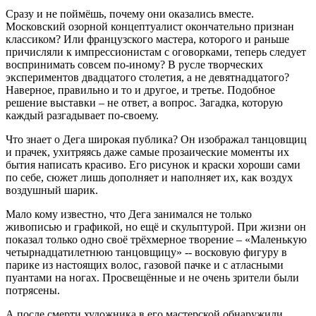
Сразу и не поймёшь, почему они оказались вместе.
Московский озорной концептуалист окончательно признан
классиком? Или французского мастера, которого и раньше
причисляли к импрессионистам с оговорками, теперь следует
воспринимать совсем по-иному? В русле творческих
экспериментов двадцатого столетия, а не девятнадцатого?
Наверное, правильно и то и другое, и третье. Подобное
решение выставки – не ответ, а вопрос. Загадка, которую
каждый разгадывает по-своему.
Что знает о Дега широкая публика? Он изображал танцовщиц
и прачек, ухитряясь даже самые прозаические моменты их
бытия написать красиво. Его рисунок и краски хороши сами
по себе, сюжет лишь дополняет и наполняет их, как воздух
воздушный шарик.
Мало кому известно, что Дега занимался не только
живописью и графикой, но ещё и скульптурой. При жизни он
показал только одно своё трёхмерное творение – «Маленькую
четырнадцатилетнюю танцовщицу» -- восковую фигуру в
парике из настоящих волос, газовой пачке и с атласными
пуантами на ногах. Просвещённые и не очень зрители были
потрясены.
А после смерти художника в его мастерской обнаружили