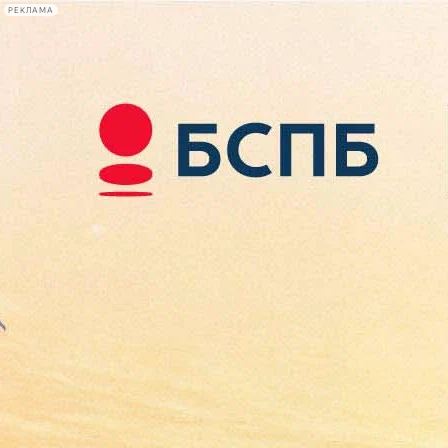
РЕКЛАМА
Афиша Plus
#телегид
Фонтанка.ру
Сегодня:
2026.08.07
17:10
Афиша Plus
кино
спектакли
выставки
концерты
лекции
книги
афиша плюс
новости
+