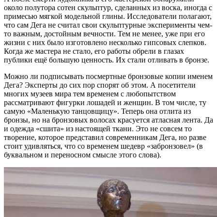
около полутора сотен скульптур, сделанных из воска, иногда с
примесью мягкой модельной глины. Исследователи полагают,
что сам Дега не считал свои скульптурные эксперименты чем-
то важным, достойным вечности. Тем не менее, уже при его
жизни с них было изготовлено несколько гипсовых слепков.
Когда же мастера не стало, его работы обрели в глазах
публики ещё большую ценность. Их стали отливать в бронзе.
Можно ли подписывать посмертные бронзовые копии именем
Дега? Эксперты до сих пор спорят об этом. А посетители
многих музеев мира тем временем с любопытством
рассматривают фигурки лошадей и женщин. В том числе, ту
самую «Маленькую танцовщицу». Теперь она отлита из
бронзы, но на бронзовых волосах красуется атласная лента. Да
и одежда «сшита» из настоящей ткани. Это не совсем то
творение, которое представил современникам Дега, но разве
стоит удивляться, что со временем шедевр «забронзовел» (в
буквальном и переносном смысле этого слова).