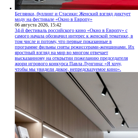
Беглянки, буллинг и Стасики: Женский взгляд диктует
моду на фестивале «Окно в Европу»
06 августа 2026,
15:42
34-й фестиваль российского кино «Окно в Европу» с
самого начала обозначил интерес к женской тематике, в
том числе и потому, что первые показанные в
программе фильмы сняты режиссерами-женщинами. Их
яростный взгляд на мир во многом отвечает
высказанному на открытии пожеланию председателя
жюри игрового конкурса Павла Лунгина: «Я хочу,
чтобы мы увидели дикое, непредсказуемое кино».