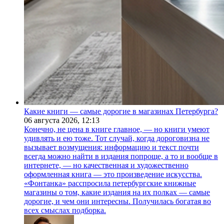
Какие книги — самые дорогие в магазинах Петербурга?
06 августа 2026,
12:13
Конечно, не цена в книге главное, — но книги умеют
удивлять и ею тоже. Тот случай, когда дороговизна не
вызывает возмущения: информацию и текст почти
всегда можно найти в издания попроще, а то и вообще в
интернете, — но качественная и художественно
оформленная книга — это произведение искусства.
«Фонтанка» расспросила петербургские книжные
магазины о том, какие издания на их полках — самые
дорогие, и чем они интересны. Получилась богатая во
всех смыслах подборка.